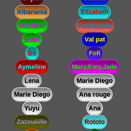
Albanania
Elizabeth
Moubzer
Packeauho
Evan
Val pat
Bb
Fofi
Aymeline
Mary,Emy,Jade
Lena
Marie Diego
Marie Diego
Ana rouge
Yuyu
Ana
Zazouiiille
Rototo