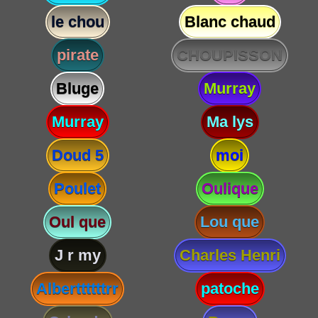
le chou
Blanc chaud
pirate
CHOUPISSON
Bluge
Murray
Murray
Ma lys
Doud 5
moi
Poulet
Oulique
Oul que
Lou que
J r my
Charles Henri
Alberttttttrr
patoche