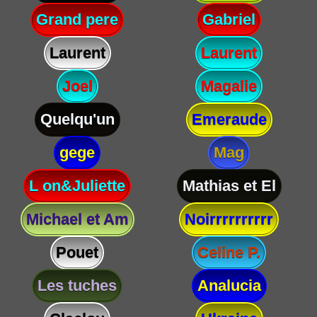
Grand pere
Gabriel
Laurent
Laurent
Joel
Magalie
Quelqu'un
Emeraude
gege
Mag
L on&Juliette
Mathias et El
Michael et Am
Noirrrrrrrrrr
Pouet
Celine P.
Les tuches
Analucia