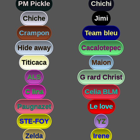
PM Pickle
Chichi
Chiche
Jimi
Crampon
Team bleu
Hide away
Cacalotepec
Titicaca
Maion
ALS
G rard Christ
C lina
Celia BLM
Paugnazet
Le love
STE-FOY
YZ
Zelda
Irene