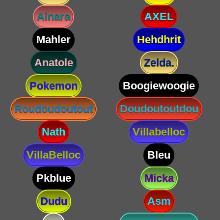
Ainara
AXEL
Mahler
Hehdhrit
Anatole
Zelda.
Pokemon
Boogiewoogie
Roudoudoutout
Doudoutoutdou
Nath
Villabelloc
VillaBelloc
Bleu
Pkblue
Micka
Dudu
Asm