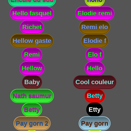
Hello fasquel
Elodie remi
Richet
Remi elo
Hellow gaste
Elodie f
Remi
Elo f
Hellow
Hello
Baby
Cool couleur
Nath saumur
Betty
Betty
Etty
Pay gorn 2
Pay gorn