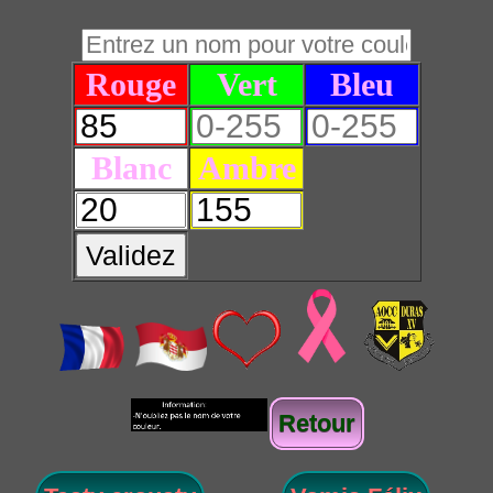
Rouge
Vert
Bleu
Blanc
Ambre
Validez
Retour