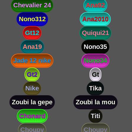
Chevalier 24
Ana92
Nono312
Ana2010
Gt12
Quiqui21
Ana19
Nono35
Jade 12 nike
Nono34
Gt2
Gt
Nike
Tika
Zoubi la gepe
Zoubi la mou
Chonard
Titi
Choupy
Choupy