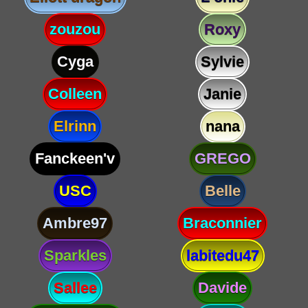
zouzou
Roxy
Cyga
Sylvie
Colleen
Janie
Elrinn
nana
Fanckeen'v
GREGO
USC
Belle
Ambre97
Braconnier
Sparkles
labitedu47
Sallee
Davide