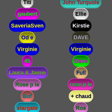
Titi
John Turquois
gaubert
Ellie
SaveriaSven
Kirstie
Od e
DAVE
Virginie
Virginie
45
Dave
Laura & Jamie
Full
Rose p le
rose p le
Bof
+ chaud
stargate
Ros