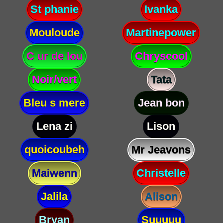
St phanie
Ivanka
Mouloude
Martinepower
C ur de lou
Chryscool
Noir/vert
Tata
Bleu s mere
Jean bon
Lena zi
Lison
quoicoubeh
Mr Jeavons
Maiwenn
Christelle
Jalila
Alison
Bryan
Suuuuu