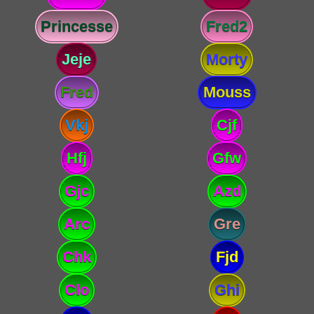
Princesse
Fred2
Jeje
Morty
Fred
Mouss
Vkj
Cjf
Hfj
Gfw
Gjc
Azd
Arc
Gre
Chk
Fjd
Clo
Ghi