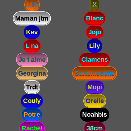
Lily
X
Maman jtm
Blanc
Kev
Jojo
L na
Lily
Je t aime
Clamens
Georgina
Sarahnouche
Trdt
Mopi
Couly
Orelie
Potre
Noahbis
Rachel
38cm