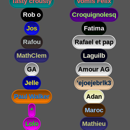
Tasty crousty
Vomis Félix
Rob o
Croquignolesq
Jos
Fatima
Rafou
Rafael et pap
MathClem
Laguilb
GA
Amour AG
Jelle
’ejoejebrlk3
Paul Walker
Adan
*
Maroc
Lolo
Mathieu