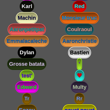
Karl
Red
Machin
Monsieur truc
Aaronpetitpat
Coulraoul
Emmalacaleche
Aaronchristie
Dylan
Bastien
Grosse batata
'
test'
💗
Edward
Multy
Tr
Rr