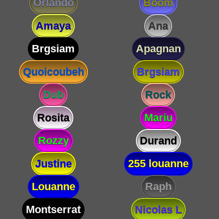
Orlando
Boom
Amaya
Ana
Brgsiam
Apagnan
Quoicoubeh
Brgsiam
Dub
Rock
Rosita
Mariu
Rozzy
Durand
Justine
255 louanne
Louanne
Raph
Montserrat
Nicolas L