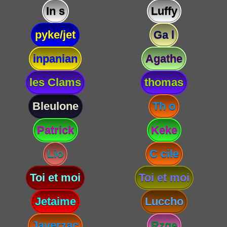
In s
Luffy
pyke/jet
Ga l
inpanian
Agathe
les Clams
thomas
Bleulone
Th o
Patrick
Keke
Lio
C cile
Toi et moi
Toi et moi
Jetaime
Luccho
Javerzac
Rzge