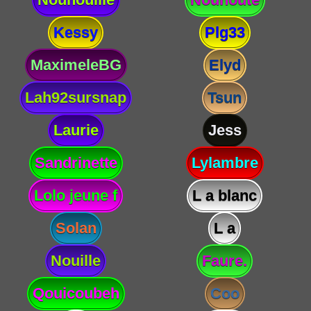
Kessy
Plg33
MaximeleBG
Elyd
Lah92sursnap
Tsun
Laurie
Jess
Sandrinette
Lylambre
Lolo jeune f
L a blanc
Solan
L a
Nouille
Faure.
Qouicoubeh
Coo