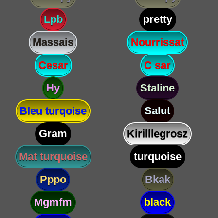
Lpb
pretty
Massais
Nourrissat
Cesar
C sar
Hy
Staline
Bleu turqoise
Salut
Gram
Kirilllegrosz
Mat turquoise
turquoise
Pppo
Bkak
Mgmfm
black