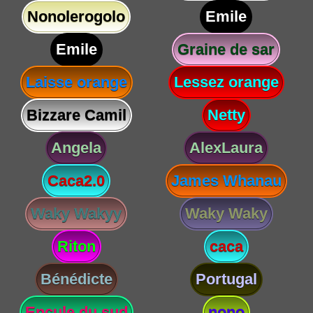
Nonolerogolo
Emile
Emile
Graine de sar
Laisse orange
Lessez orange
Bizzare Camil
Netty
Angela
AlexLaura
Caca2.0
James Whanau
Waky Wakyy
Waky Waky
Riton
caca
Bénédicte
Portugal
Encule du sud
nono