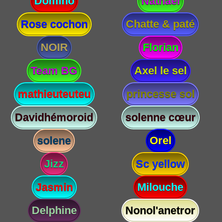
Domino
Nathael
Rose cochon
Chatte & paté
NOIR
Florian
Team BG
Axel le sel
mathieuteuteu
princesse sol
Davidhémoroid
solenne cœur
solene
Orel
Jizz
Sc yellow
Jasmin
Milouche
Delphine
Nonol'anetror