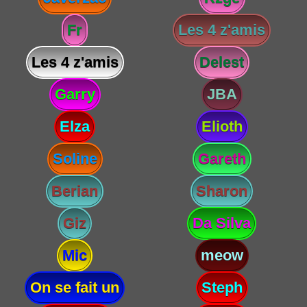
Fr
Les 4 z'amis
Les 4 z'amis
Delest
Garry
JBA
Elza
Elioth
Soline
Gareth
Berian
Sharon
Giz
Da Silva
Mic
meow
On se fait un
Steph