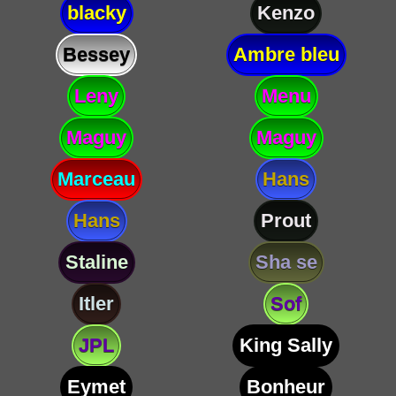
blacky
Kenzo
Bessey
Ambre bleu
Leny
Menu
Maguy
Maguy
Marceau
Hans
Hans
Prout
Staline
Sha se
Itler
Sof
JPL
King Sally
Eymet
Bonheur