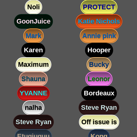
Noli
PROTECT
GoonJuice
Katie Nichols
Mark
Annie pink
Karen
Hooper
Maximum
Bucky
Shauna
Leonor
YVANNE
Bordeaux
nalha
Steve Ryan
Steve Ryan
Off issue is
Etugjuguu
Kong