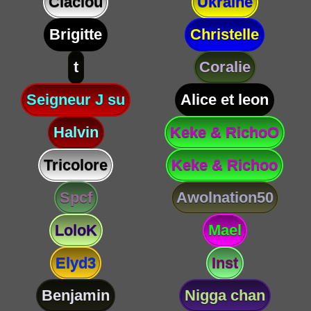
Claclou
Ukraine
Brigitte
Christelle
t
Coralie
Seigneur J su
Alice et leon
Halvin
Keke & RichoO
Tricolore
Keke & Richoo
Spcf
Awolnation50
LoloK
Mael
Elyd3
Inst
Benjamin
Nigga chan