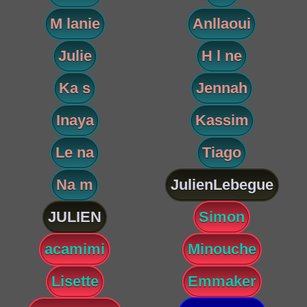
M lanie
Anllaoui
Julie
H l ne
Ka s
Jennah
Inaya
Kassim
Le na
Tiago
Na m
JulienLebegue
JULIEN
Simon
acamimi
Minouche
Lisette
Emmaker