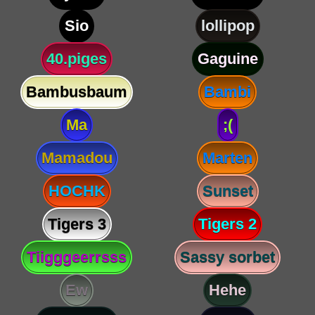
Sio
lollipop
40.piges
Gaguine
Bambusbaum
Bambi
Ma
;(
Mamadou
Marten
HOCHK
Sunset
Tigers 3
Tigers 2
Tiigggeerrsss
Sassy sorbet
Ew
Hehe