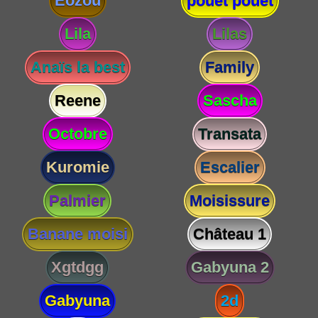
Eozou
pouet pouet
Lila
Lilas
Anaïs la best
Family
Reene
Sascha
Octobre
Transata
Kuromie
Escalier
Palmier
Moisissure
Banane moisi
Château 1
Xgtdgg
Gabyuna 2
Gabyuna
2d