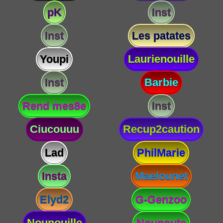
pK
Inst
Inst
Les patates
Youpi
Laurienouille
Inst
Barbie
Rend mes8e
Inst
Ciucouuu
Recup2caution
Lad
PhilMarie
Insta
Maelounet
Elyd2
G-Genzoo
Nounouille
Nounoute