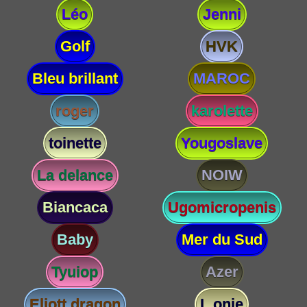
Léo
Jenni
Golf
HVK
Bleu brillant
MAROC
roger
karolette
toinette
Yougoslave
La delance
NOIW
Biancaca
Ugomicropenis
Baby
Mer du Sud
Tyuiop
Azer
Eliott dragon
L onie