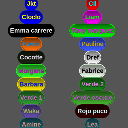
Jkt
Cli
Cloclo
Liam
Emma carrere
Tony merguez
Kevin
Pauline
Cocotte
Dref
Morgane
Fabrice
Barbara
Verde 2
Verde 1
Verde oscuro
Waka
Rojo poco
Amine
Lea