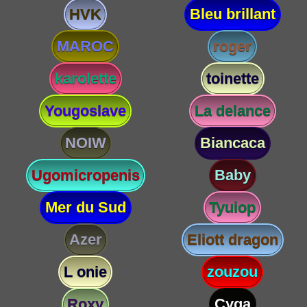
HVK
Bleu brillant
MAROC
roger
karolette
toinette
Yougoslave
La delance
NOIW
Biancaca
Ugomicropenis
Baby
Mer du Sud
Tyuiop
Azer
Eliott dragon
L onie
zouzou
Roxy
Cyga