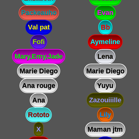
Packeauho
Evan
Val pat
Bb
Fofi
Aymeline
Mary,Emy,Jade
Lena
Marie Diego
Marie Diego
Ana rouge
Yuyu
Ana
Zazouiiille
Rototo
Lily
X
Maman jtm