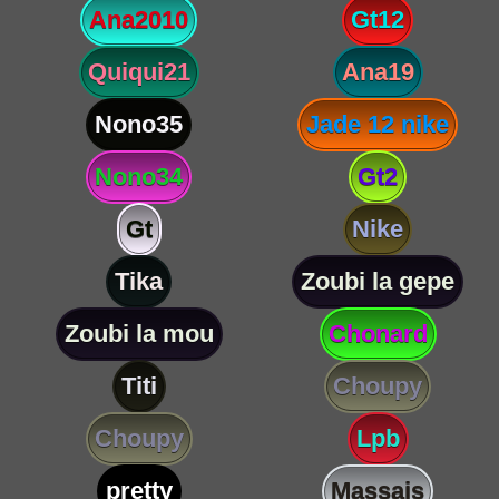
Ana2010
Gt12
Quiqui21
Ana19
Nono35
Jade 12 nike
Nono34
Gt2
Gt
Nike
Tika
Zoubi la gepe
Zoubi la mou
Chonard
Titi
Choupy
Choupy
Lpb
pretty
Massais