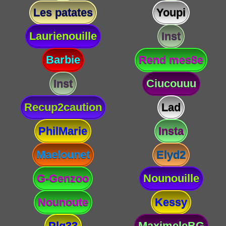
Les patates
Youpi
Laurienouille
Inst
Barbie
Rend mes8e
Inst
Ciucouuu
Recup2caution
Lad
PhilMarie
Insta
Maelounet
Elyd2
G-Genzoo
Nounouille
Nounoute
Kessy
Plg33
MaximeleBG