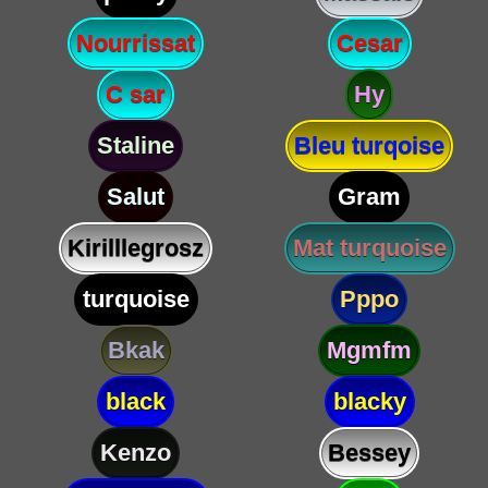
Nourrissat
Cesar
C sar
Hy
Staline
Bleu turqoise
Salut
Gram
Kirilllegrosz
Mat turquoise
turquoise
Pppo
Bkak
Mgmfm
black
blacky
Kenzo
Bessey