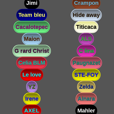
Jimi
Crampon
Team bleu
Hide away
Cacalotepec
Titicaca
Maion
ALS
G rard Christ
C lina
Celia BLM
Paugnazet
Le love
STE-FOY
YZ
Zelda
Irene
Ainara
AXEL
Mahler