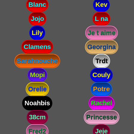
Blanc
Kev
Jojo
L na
Lily
Je t aime
Clamens
Georgina
Sarahnouche
Trdt
Mopi
Couly
Orelie
Potre
Noahbis
Rachel
38cm
Princesse
Fred2
Jeje