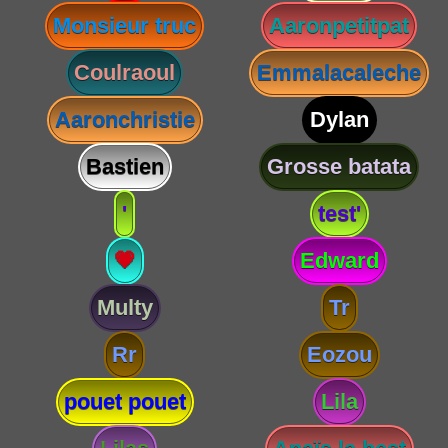
Monsieur truc
Aaronpetitpat
Coulraoul
Emmalacaleche
Aaronchristie
Dylan
Bastien
Grosse batata
'
test'
💗
Edward
Multy
Tr
Rr
Eozou
pouet pouet
Lila