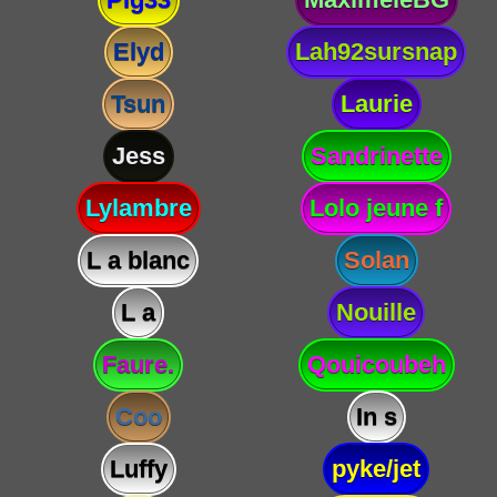
Elyd
Lah92sursnap
Tsun
Laurie
Jess
Sandrinette
Lylambre
Lolo jeune f
L a blanc
Solan
L a
Nouille
Faure.
Qouicoubeh
Coo
In s
Luffy
pyke/jet