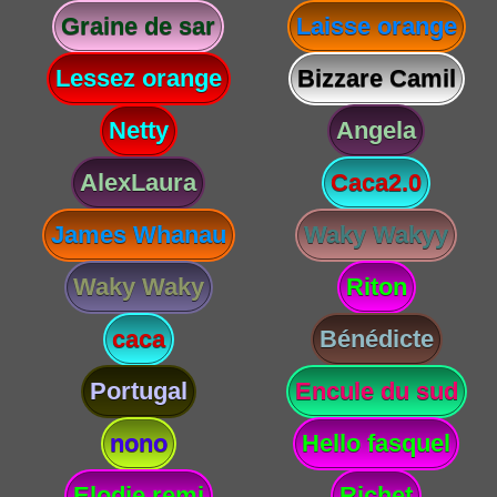
Graine de sar
Laisse orange
Lessez orange
Bizzare Camil
Netty
Angela
AlexLaura
Caca2.0
James Whanau
Waky Wakyy
Waky Waky
Riton
caca
Bénédicte
Portugal
Encule du sud
nono
Hello fasquel
Elodie remi
Richet