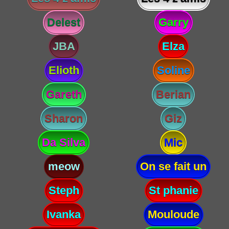
Delest
Garry
JBA
Elza
Elioth
Soline
Gareth
Berian
Sharon
Giz
Da Silva
Mic
meow
On se fait un
Steph
St phanie
Ivanka
Mouloude