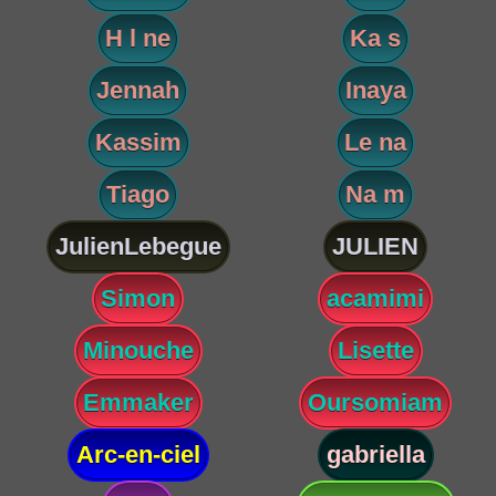
H l ne
Ka s
Jennah
Inaya
Kassim
Le na
Tiago
Na m
JulienLebegue
JULIEN
Simon
acamimi
Minouche
Lisette
Emmaker
Oursomiam
Arc-en-ciel
gabriella