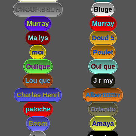
CHOUPISSON
Bluge
Murray
Murray
Ma lys
Doud 5
moi
Poulet
Oulique
Oul que
Lou que
J r my
Charles Henri
Alberttttttrr
patoche
Orlando
Boom
Amaya