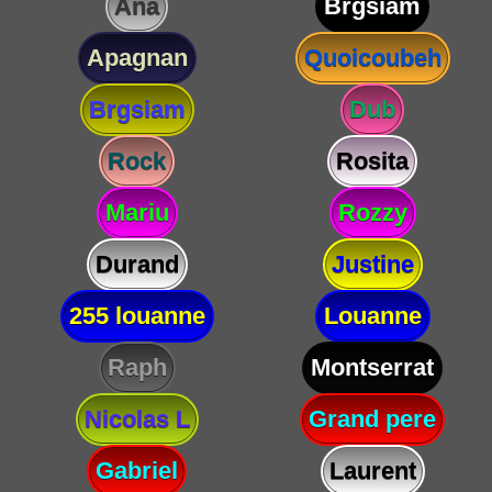
Ana
Brgsiam
Apagnan
Quoicoubeh
Brgsiam
Dub
Rock
Rosita
Mariu
Rozzy
Durand
Justine
255 louanne
Louanne
Raph
Montserrat
Nicolas L
Grand pere
Gabriel
Laurent