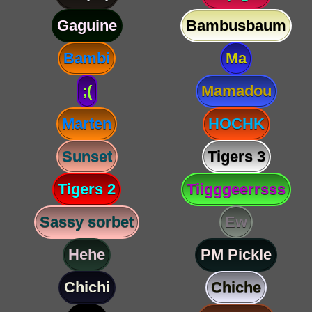
Gaguine
Bambusbaum
Bambi
Ma
;(
Mamadou
Marten
HOCHK
Sunset
Tigers 3
Tigers 2
Tiigggeerrsss
Sassy sorbet
Ew
Hehe
PM Pickle
Chichi
Chiche