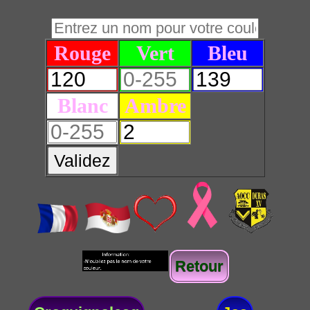
Rouge
Vert
Bleu
Blanc
Ambre
Validez
Retour