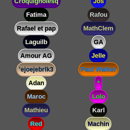
Croquignolesq
Jos
Fatima
Rafou
Rafael et pap
MathClem
Laguilb
GA
Amour AG
Jelle
’ejoejebrlk3
Paul Walker
Adan
*
Maroc
Lolo
Mathieu
Karl
Red
Machin