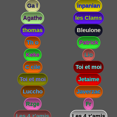
Ga l
inpanian
Agathe
les Clams
thomas
Bleulone
Th o
Patrick
Keke
Lio
C cile
Toi et moi
Toi et moi
Jetaime
Luccho
Javerzac
Rzge
Fr
Les 4 z'amis
Les 4 z'amis