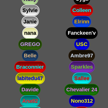
Sylvie
Colleen
Janie
Elrinn
nana
Fanckeen'v
GREGO
USC
Belle
Ambre97
Braconnier
Sparkles
labitedu47
Sallee
Davide
Chevalier 24
Ana92
Nono312