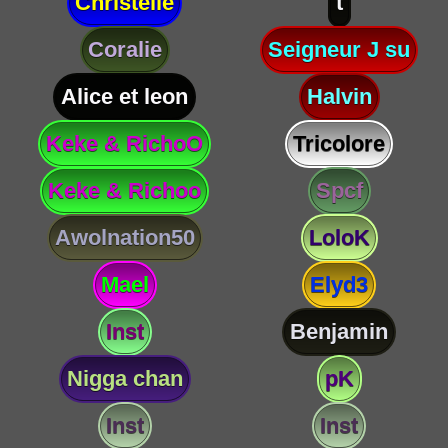
Christelle
t
Coralie
Seigneur J su
Alice et leon
Halvin
Keke & RichoO
Tricolore
Keke & Richoo
Spcf
Awolnation50
LoloK
Mael
Elyd3
Inst
Benjamin
Nigga chan
pK
Inst
Inst