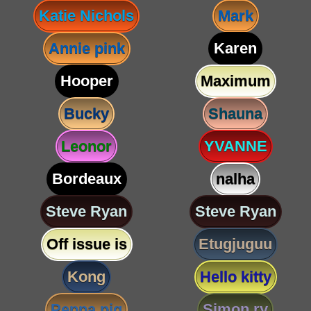
Katie Nichols
Mark
Annie pink
Karen
Hooper
Maximum
Bucky
Shauna
Leonor
YVANNE
Bordeaux
nalha
Steve Ryan
Steve Ryan
Off issue is
Etugjuguu
Kong
Hello kitty
Peppa pig
Simon ry