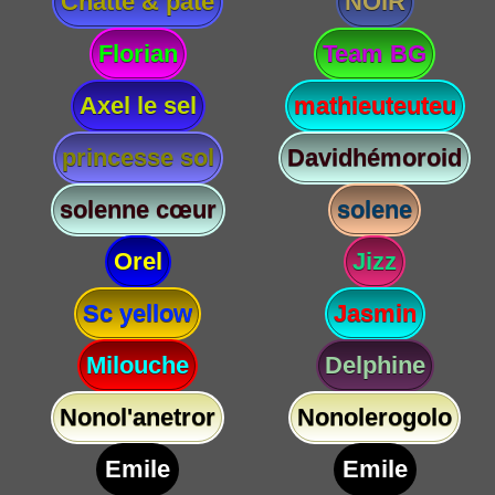
Chatte & paté
NOIR
Florian
Team BG
Axel le sel
mathieuteuteu
princesse sol
Davidhémoroid
solenne cœur
solene
Orel
Jizz
Sc yellow
Jasmin
Milouche
Delphine
Nonol'anetror
Nonolerogolo
Emile
Emile