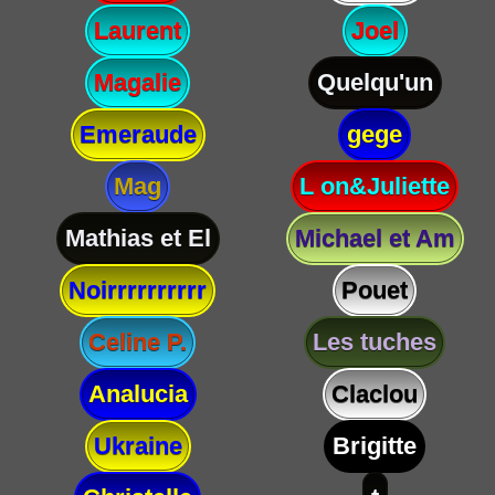
Laurent
Joel
Magalie
Quelqu'un
Emeraude
gege
Mag
L on&Juliette
Mathias et El
Michael et Am
Noirrrrrrrrrr
Pouet
Celine P.
Les tuches
Analucia
Claclou
Ukraine
Brigitte