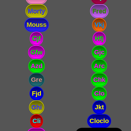
Morty
Fred
Mouss
Vkj
Cjf
Hfj
Gfw
Gjc
Azd
Arc
Gre
Chk
Fjd
Clo
Ghi
Jkt
Cli
Cloclo