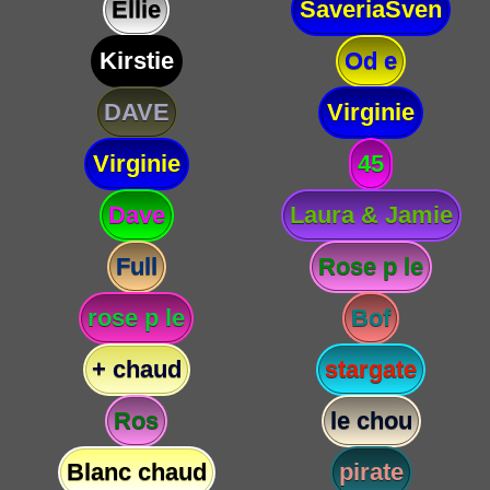
Ellie
SaveriaSven
Kirstie
Od e
DAVE
Virginie
Virginie
45
Dave
Laura & Jamie
Full
Rose p le
rose p le
Bof
+ chaud
stargate
Ros
le chou
Blanc chaud
pirate