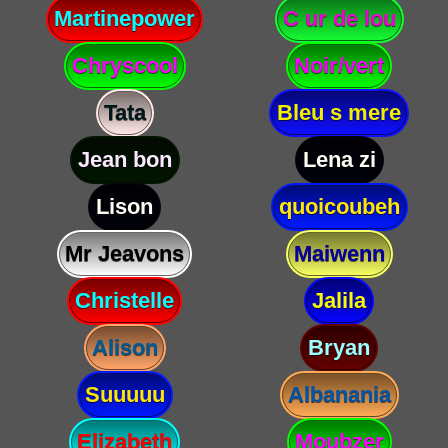
Martinepower
C ur de lou
Chryscool
Noir/vert
Tata
Bleu s mere
Jean bon
Lena zi
Lison
quoicoubeh
Mr Jeavons
Maiwenn
Christelle
Jalila
Alison
Bryan
Suuuuu
Albanania
Elizabeth
Moubzer