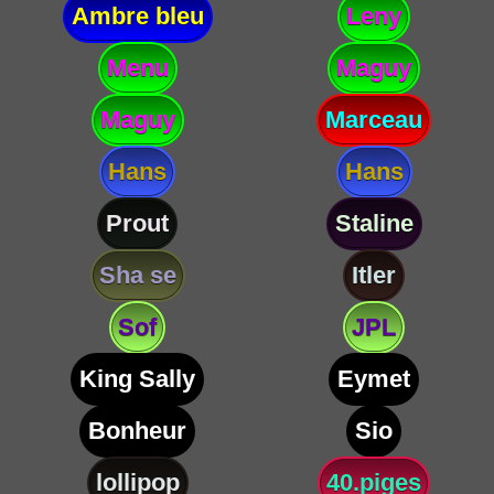
Ambre bleu
Leny
Menu
Maguy
Maguy
Marceau
Hans
Hans
Prout
Staline
Sha se
Itler
Sof
JPL
King Sally
Eymet
Bonheur
Sio
lollipop
40.piges