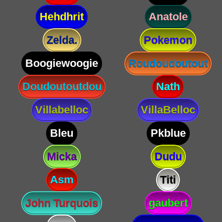
Hehdhrit
Anatole
Zelda.
Pokemon
Boogiewoogie
Roudoudoutout
Doudoutoutdou
Nath
Villabelloc
VillaBelloc
Bleu
Pkblue
Micka
Dudu
Asm
Titi
John Turquois
gaubert