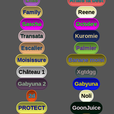
Lilas
Anaïs la best
Family
Reene
Sascha
Octobre
Transata
Kuromie
Escalier
Palmier
Moisissure
Banane moisi
Château 1
Xgtdgg
Gabyuna 2
Gabyuna
2d
Noli
PROTECT
GoonJuice