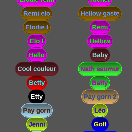
Remi elo
Hellow gaste
Elodie f
Remi
Elo f
Hellow
Hello
Baby
Cool couleur
Nath saumur
Betty
Betty
Etty
Pay gorn 2
Pay gorn
Léo
Jenni
Golf