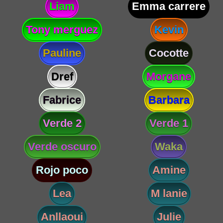
Liam
Emma carrere
Tony merguez
Kevin
Pauline
Cocotte
Dref
Morgane
Fabrice
Barbara
Verde 2
Verde 1
Verde oscuro
Waka
Rojo poco
Amine
Lea
M lanie
Anllaoui
Julie