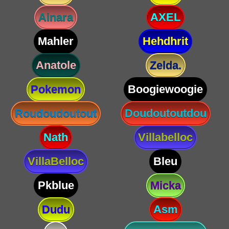
Ainara
AXEL
Mahler
Hehdhrit
Anatole
Zelda.
Pokemon
Boogiewoogie
Roudoudoutout
Doudoutoutdou
Nath
Villabelloc
VillaBelloc
Bleu
Pkblue
Micka
Dudu
Asm