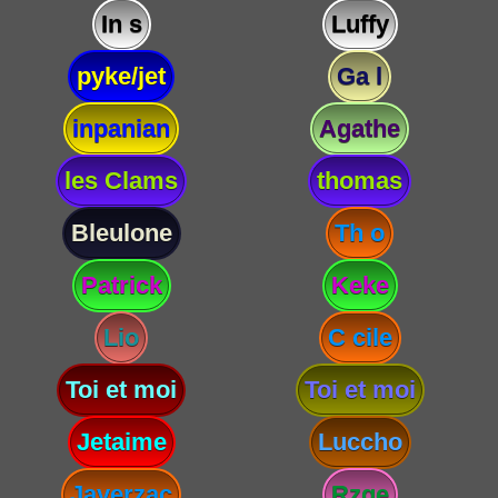
In s
Luffy
pyke/jet
Ga l
inpanian
Agathe
les Clams
thomas
Bleulone
Th o
Patrick
Keke
Lio
C cile
Toi et moi
Toi et moi
Jetaime
Luccho
Javerzac
Rzge