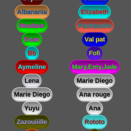
Albanania
Elizabeth
Moubzer
Packeauho
Evan
Val pat
Bb
Fofi
Aymeline
Mary,Emy,Jade
Lena
Marie Diego
Marie Diego
Ana rouge
Yuyu
Ana
Zazouiiille
Rototo