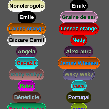
Nonolerogolo
Emile
Emile
Graine de sar
Laisse orange
Lessez orange
Bizzare Camil
Netty
Angela
AlexLaura
Caca2.0
James Whanau
Waky Wakyy
Waky Waky
Riton
caca
Bénédicte
Portugal
Encule du sud
nono