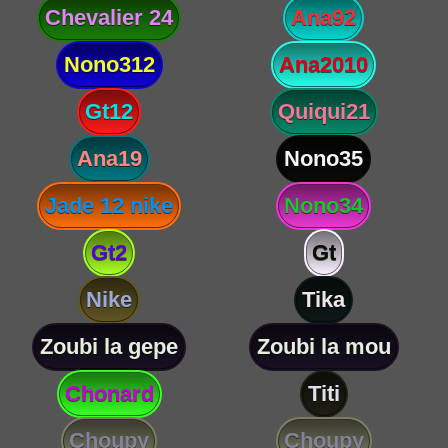
Chevalier 24
Ana92
Nono312
Ana2010
Gt12
Quiqui21
Ana19
Nono35
Jade 12 nike
Nono34
Gt2
Gt
Nike
Tika
Zoubi la gepe
Zoubi la mou
Chonard
Titi
Choupy
Choupy