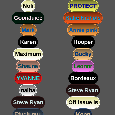
Noli
PROTECT
GoonJuice
Katie Nichols
Mark
Annie pink
Karen
Hooper
Maximum
Bucky
Shauna
Leonor
YVANNE
Bordeaux
nalha
Steve Ryan
Steve Ryan
Off issue is
Etugjuguu
Kong