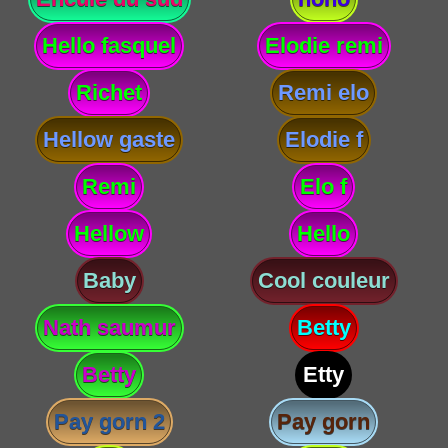
Hello fasquel
Elodie remi
Richet
Remi elo
Hellow gaste
Elodie f
Remi
Elo f
Hellow
Hello
Baby
Cool couleur
Nath saumur
Betty
Betty
Etty
Pay gorn 2
Pay gorn