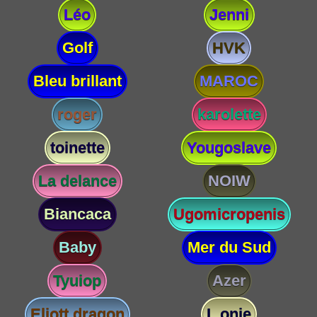
Léo
Jenni
Golf
HVK
Bleu brillant
MAROC
roger
karolette
toinette
Yougoslave
La delance
NOIW
Biancaca
Ugomicropenis
Baby
Mer du Sud
Tyuiop
Azer
Eliott dragon
L onie