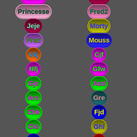
Princesse
Fred2
Jeje
Morty
Fred
Mouss
Vkj
Cjf
Hfj
Gfw
Gjc
Azd
Arc
Gre
Chk
Fjd
Clo
Ghi