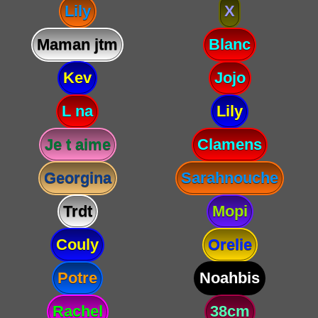
Lily
X
Maman jtm
Blanc
Kev
Jojo
L na
Lily
Je t aime
Clamens
Georgina
Sarahnouche
Trdt
Mopi
Couly
Orelie
Potre
Noahbis
Rachel
38cm