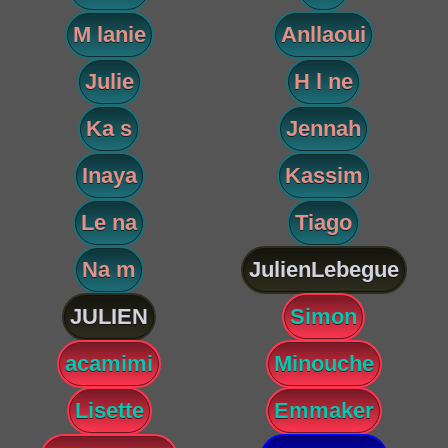
M lanie
Anllaoui
Julie
H l ne
Ka s
Jennah
Inaya
Kassim
Le na
Tiago
Na m
JulienLebegue
JULIEN
Simon
acamimi
Minouche
Lisette
Emmaker