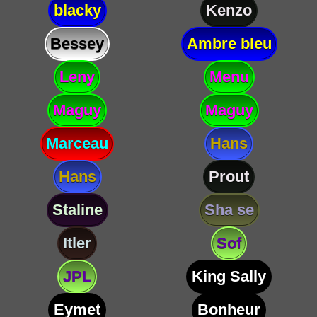
blacky
Kenzo
Bessey
Ambre bleu
Leny
Menu
Maguy
Maguy
Marceau
Hans
Hans
Prout
Staline
Sha se
Itler
Sof
JPL
King Sally
Eymet
Bonheur