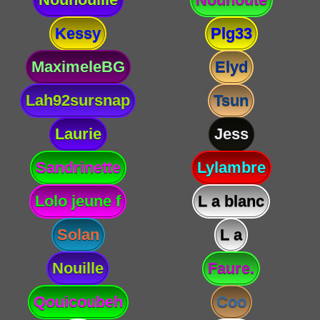
Kessy
Plg33
MaximeleBG
Elyd
Lah92sursnap
Tsun
Laurie
Jess
Sandrinette
Lylambre
Lolo jeune f
L a blanc
Solan
L a
Nouille
Faure.
Qouicoubeh
Coo