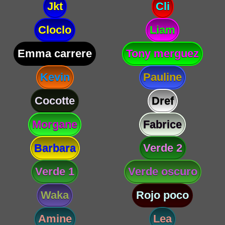
Jkt
Cli
Cloclo
Liam
Emma carrere
Tony merguez
Kevin
Pauline
Cocotte
Dref
Morgane
Fabrice
Barbara
Verde 2
Verde 1
Verde oscuro
Waka
Rojo poco
Amine
Lea