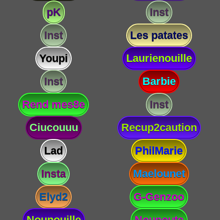
pK
Inst
Inst
Les patates
Youpi
Laurienouille
Inst
Barbie
Rend mes8e
Inst
Ciucouuu
Recup2caution
Lad
PhilMarie
Insta
Maelounet
Elyd2
G-Genzoo
Nounouille
Nounoute