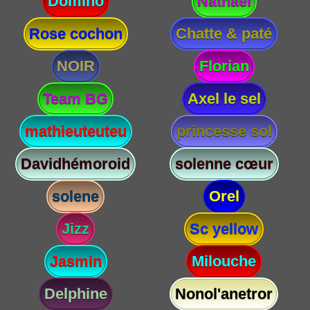
Domino
Nathael
Rose cochon
Chatte & paté
NOIR
Florian
Team BG
Axel le sel
mathieuteuteu
princesse sol
Davidhémoroid
solenne cœur
solene
Orel
Jizz
Sc yellow
Jasmin
Milouche
Delphine
Nonol'anetror