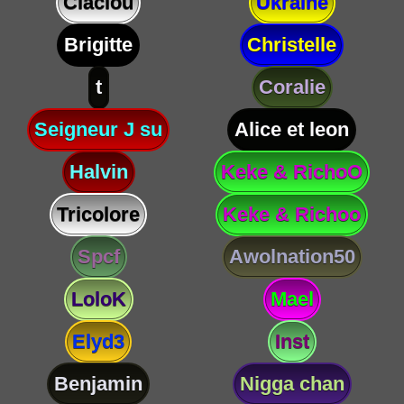
Claclou
Ukraine
Brigitte
Christelle
t
Coralie
Seigneur J su
Alice et leon
Halvin
Keke & RichoO
Tricolore
Keke & Richoo
Spcf
Awolnation50
LoloK
Mael
Elyd3
Inst
Benjamin
Nigga chan