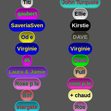
Titi
John Turquois
gaubert
Ellie
SaveriaSven
Kirstie
Od e
DAVE
Virginie
Virginie
45
Dave
Laura & Jamie
Full
Rose p le
rose p le
Bof
+ chaud
stargate
Ros