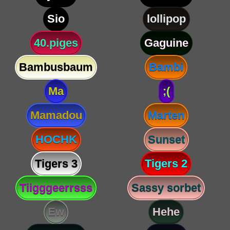
Sio
lollipop
40.piges
Gaguine
Bambusbaum
Bambi
Ma
;(
Mamadou
Marten
HOCHK
Sunset
Tigers 3
Tigers 2
Tiigggeerrsss
Sassy sorbet
Ew
Hehe