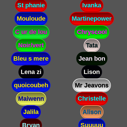
St phanie
Ivanka
Mouloude
Martinepower
C ur de lou
Chryscool
Noir/vert
Tata
Bleu s mere
Jean bon
Lena zi
Lison
quoicoubeh
Mr Jeavons
Maiwenn
Christelle
Jalila
Alison
Bryan
Suuuuu