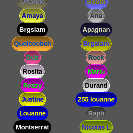
Orlando
Boom
Amaya
Ana
Brgsiam
Apagnan
Quoicoubeh
Brgsiam
Dub
Rock
Rosita
Mariu
Rozzy
Durand
Justine
255 louanne
Louanne
Raph
Montserrat
Nicolas L