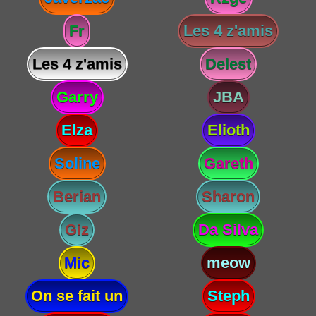
Fr
Les 4 z'amis
Les 4 z'amis
Delest
Garry
JBA
Elza
Elioth
Soline
Gareth
Berian
Sharon
Giz
Da Silva
Mic
meow
On se fait un
Steph