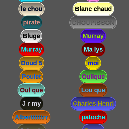
le chou
Blanc chaud
pirate
CHOUPISSON
Bluge
Murray
Murray
Ma lys
Doud 5
moi
Poulet
Oulique
Oul que
Lou que
J r my
Charles Henri
Alberttttttrr
patoche