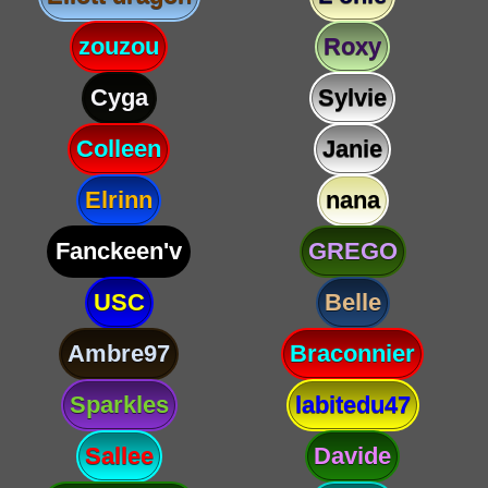
zouzou
Roxy
Cyga
Sylvie
Colleen
Janie
Elrinn
nana
Fanckeen'v
GREGO
USC
Belle
Ambre97
Braconnier
Sparkles
labitedu47
Sallee
Davide