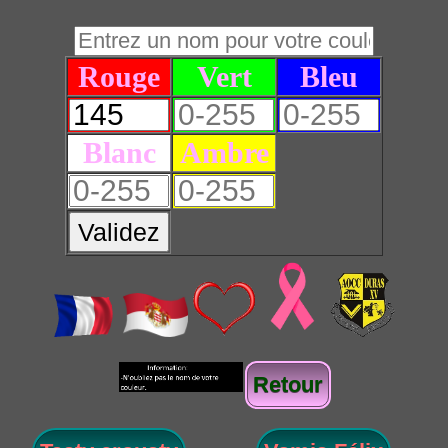
Rouge
Vert
Bleu
Blanc
Ambre
Validez
Retour