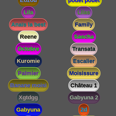
Eozou
pouet pouet
Lila
Lilas
Anaïs la best
Family
Reene
Sascha
Octobre
Transata
Kuromie
Escalier
Palmier
Moisissure
Banane moisi
Château 1
Xgtdgg
Gabyuna 2
Gabyuna
2d