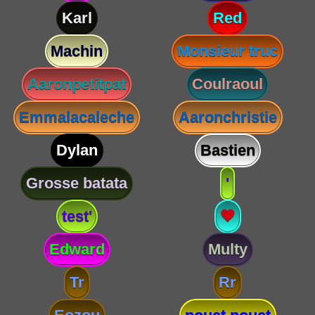
Karl
Red
Machin
Monsieur truc
Aaronpetitpat
Coulraoul
Emmalacaleche
Aaronchristie
Dylan
Bastien
Grosse batata
'
test'
💗
Edward
Multy
Tr
Rr