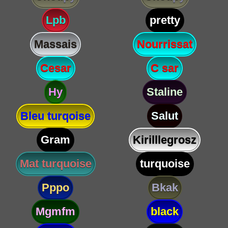
Lpb
pretty
Massais
Nourrissat
Cesar
C sar
Hy
Staline
Bleu turqoise
Salut
Gram
Kirilllegrosz
Mat turquoise
turquoise
Pppo
Bkak
Mgmfm
black