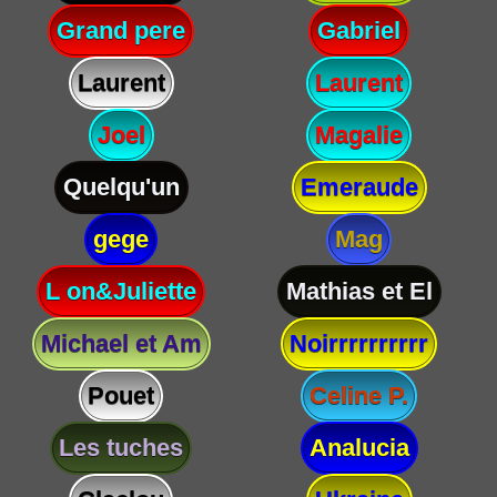
Grand pere
Gabriel
Laurent
Laurent
Joel
Magalie
Quelqu'un
Emeraude
gege
Mag
L on&Juliette
Mathias et El
Michael et Am
Noirrrrrrrrrr
Pouet
Celine P.
Les tuches
Analucia