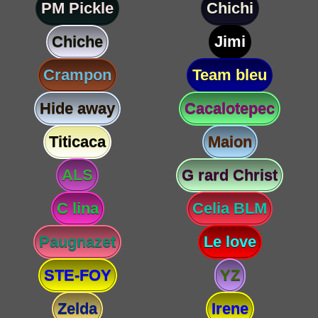
PM Pickle
Chichi
Chiche
Jimi
Crampon
Team bleu
Hide away
Cacalotepec
Titicaca
Maion
ALS
G rard Christ
C lina
Celia BLM
Paugnazet
Le love
STE-FOY
YZ
Zelda
Irene