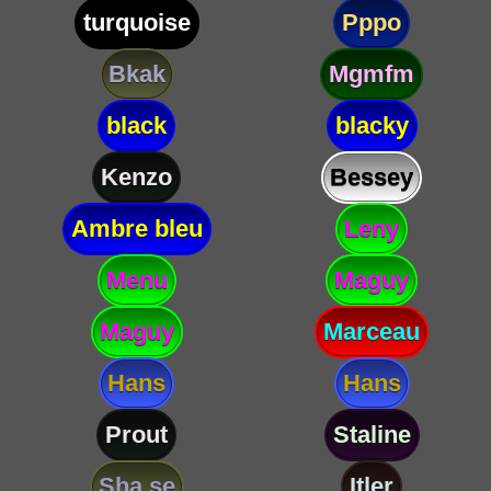
turquoise
Pppo
Bkak
Mgmfm
black
blacky
Kenzo
Bessey
Ambre bleu
Leny
Menu
Maguy
Maguy
Marceau
Hans
Hans
Prout
Staline
Sha se
Itler