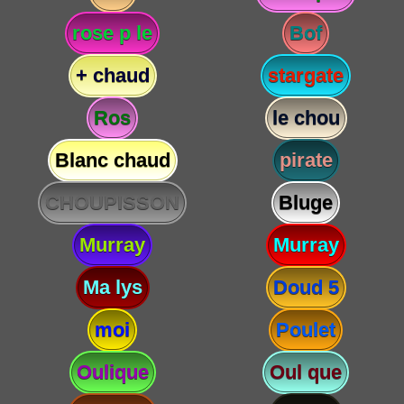
rose p le
Bof
+ chaud
stargate
Ros
le chou
Blanc chaud
pirate
CHOUPISSON
Bluge
Murray
Murray
Ma lys
Doud 5
moi
Poulet
Oulique
Oul que