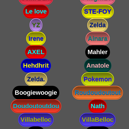
Le love
STE-FOY
YZ
Zelda
Irene
Ainara
AXEL
Mahler
Hehdhrit
Anatole
Zelda.
Pokemon
Boogiewoogie
Roudoudoutout
Doudoutoutdou
Nath
Villabelloc
VillaBelloc