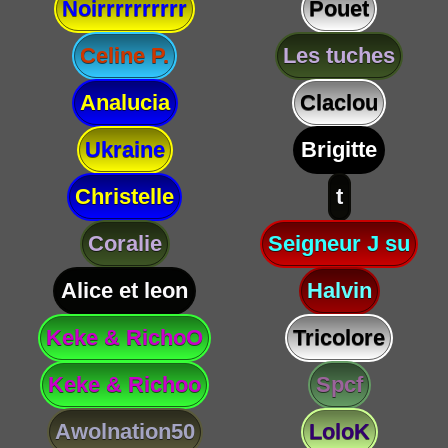
Noirrrrrrrrrr
Pouet
Celine P.
Les tuches
Analucia
Claclou
Ukraine
Brigitte
Christelle
t
Coralie
Seigneur J su
Alice et leon
Halvin
Keke & RichoO
Tricolore
Keke & Richoo
Spcf
Awolnation50
LoloK