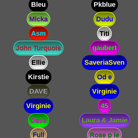
Bleu
Pkblue
Micka
Dudu
Asm
Titi
John Turquois
gaubert
Ellie
SaveriaSven
Kirstie
Od e
DAVE
Virginie
Virginie
45
Dave
Laura & Jamie
Full
Rose p le