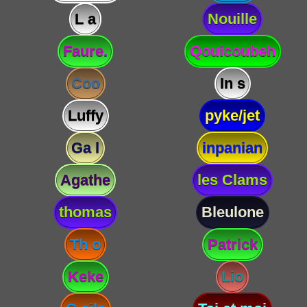
L a
Nouille
Faure.
Qouicoubeh
Coo
In s
Luffy
pyke/jet
Ga l
inpanian
Agathe
les Clams
thomas
Bleulone
Th o
Patrick
Keke
Lio