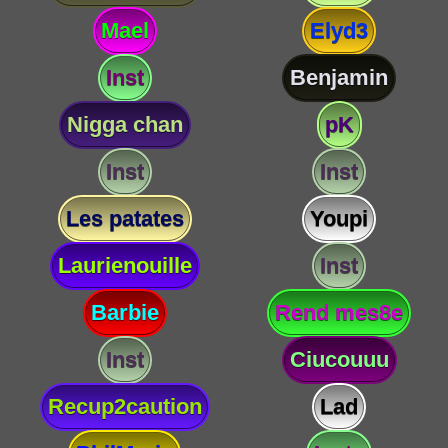
Mael
Elyd3
Inst
Benjamin
Nigga chan
pK
Inst
Inst
Les patates
Youpi
Laurienouille
Inst
Barbie
Rend mes8e
Inst
Ciucouuu
Recup2caution
Lad