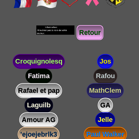
Retour
Croquignolesq
Jos
Fatima
Rafou
Rafael et pap
MathClem
Laguilb
GA
Amour AG
Jelle
’ejoejebrlk3
Paul Walker