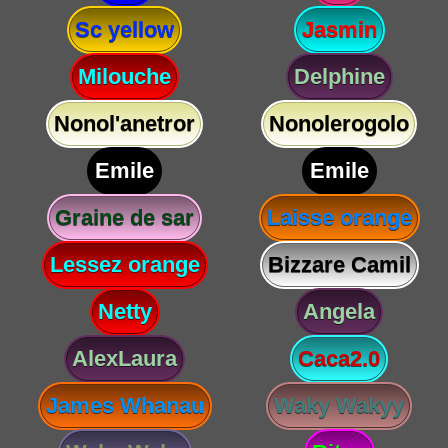
Sc yellow
Jasmin
Milouche
Delphine
Nonol'anetror
Nonolerogolo
Emile
Emile
Graine de sar
Laisse orange
Lessez orange
Bizzare Camil
Netty
Angela
AlexLaura
Caca2.0
James Whanau
Waky Wakyy