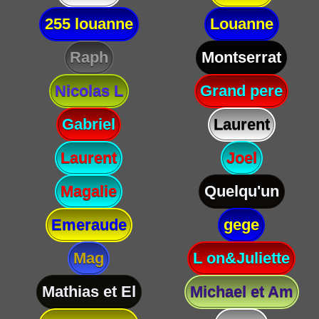
255 louanne
Louanne
Raph
Montserrat
Nicolas L
Grand pere
Gabriel
Laurent
Laurent
Joel
Magalie
Quelqu'un
Emeraude
gege
Mag
L on&Juliette
Mathias et El
Michael et Am