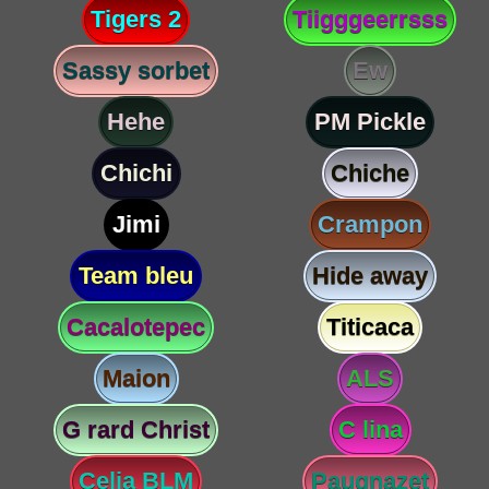
Tigers 2
Tiigggeerrsss
Sassy sorbet
Ew
Hehe
PM Pickle
Chichi
Chiche
Jimi
Crampon
Team bleu
Hide away
Cacalotepec
Titicaca
Maion
ALS
G rard Christ
C lina
Celia BLM
Paugnazet