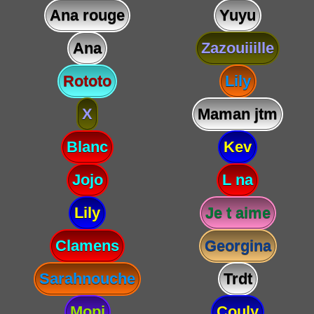
Ana rouge
Yuyu
Ana
Zazouiiille
Rototo
Lily
X
Maman jtm
Blanc
Kev
Jojo
L na
Lily
Je t aime
Clamens
Georgina
Sarahnouche
Trdt
Mopi
Couly