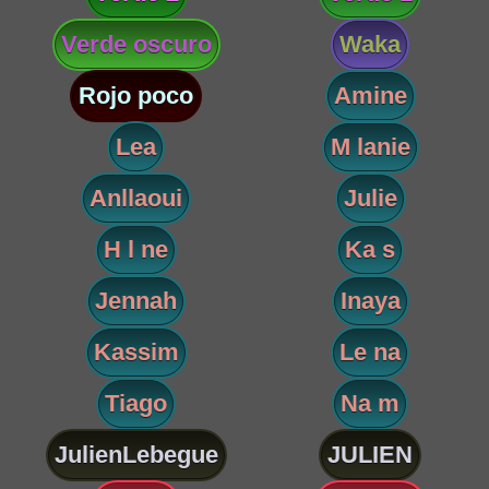
Verde oscuro
Waka
Rojo poco
Amine
Lea
M lanie
Anllaoui
Julie
H l ne
Ka s
Jennah
Inaya
Kassim
Le na
Tiago
Na m
JulienLebegue
JULIEN