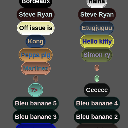
Bordeaux
nalha
Steve Ryan
Steve Ryan
Off issue is
Etugjuguu
Kong
Hello kitty
Peppa pig
Simon ry
Martinez
?> '
Cccccc
Bleu banane 5
Bleu banane 4
Bleu banane 3
Bleu banane 2