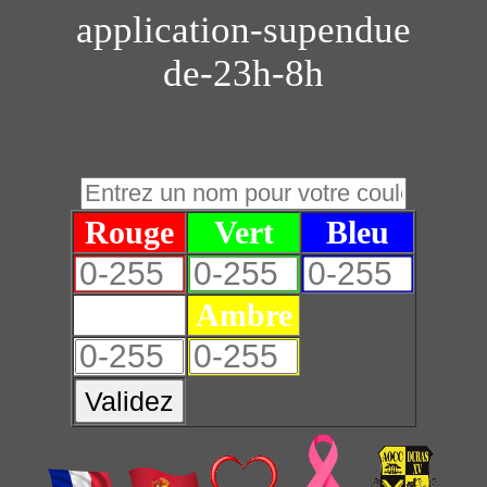
application-supendue
de-23h-8h
Rouge
Vert
Bleu
Blanc
Ambre
Validez