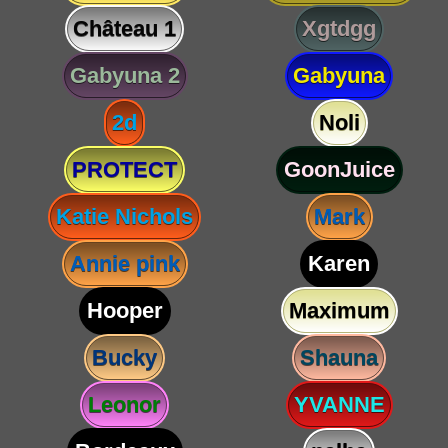
Château 1
Xgtdgg
Gabyuna 2
Gabyuna
2d
Noli
PROTECT
GoonJuice
Katie Nichols
Mark
Annie pink
Karen
Hooper
Maximum
Bucky
Shauna
Leonor
YVANNE