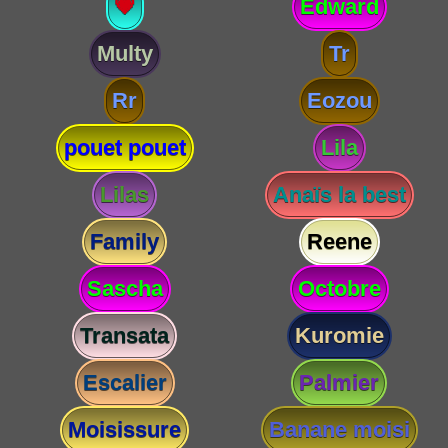
💗
Edward
Multy
Tr
Rr
Eozou
pouet pouet
Lila
Lilas
Anaïs la best
Family
Reene
Sascha
Octobre
Transata
Kuromie
Escalier
Palmier
Moisissure
Banane moisi