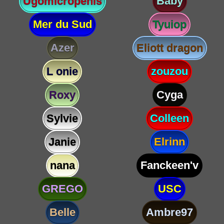
Ugomicropenis
Baby
Mer du Sud
Tyuiop
Azer
Eliott dragon
L onie
zouzou
Roxy
Cyga
Sylvie
Colleen
Janie
Elrinn
nana
Fanckeen'v
GREGO
USC
Belle
Ambre97