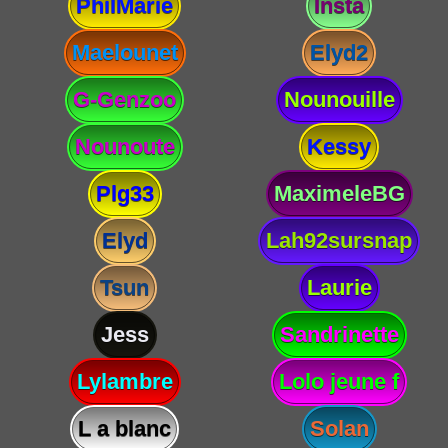
PhilMarie
Insta
Maelounet
Elyd2
G-Genzoo
Nounouille
Nounoute
Kessy
Plg33
MaximeleBG
Elyd
Lah92sursnap
Tsun
Laurie
Jess
Sandrinette
Lylambre
Lolo jeune f
L a blanc
Solan