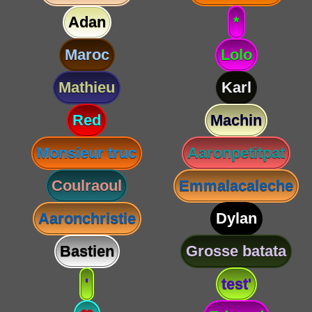
Adan
*
Maroc
Lolo
Mathieu
Karl
Red
Machin
Monsieur truc
Aaronpetitpat
Coulraoul
Emmalacaleche
Aaronchristie
Dylan
Bastien
Grosse batata
'
test'