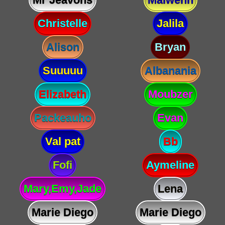
Christelle
Jalila
Alison
Bryan
Suuuuu
Albanania
Elizabeth
Moubzer
Packeauho
Evan
Val pat
Bb
Fofi
Aymeline
Mary,Emy,Jade
Lena
Marie Diego
Marie Diego