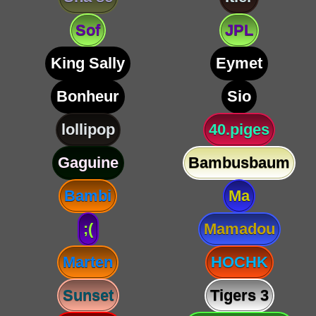
Sof
JPL
King Sally
Eymet
Bonheur
Sio
lollipop
40.piges
Gaguine
Bambusbaum
Bambi
Ma
;(
Mamadou
Marten
HOCHK
Sunset
Tigers 3