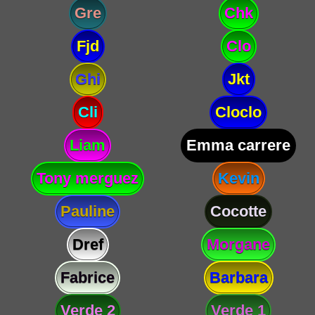
Gre
Chk
Fjd
Clo
Ghi
Jkt
Cli
Cloclo
Liam
Emma carrere
Tony merguez
Kevin
Pauline
Cocotte
Dref
Morgane
Fabrice
Barbara
Verde 2
Verde 1