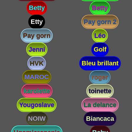
Betty
Betty
Etty
Pay gorn 2
Pay gorn
Léo
Jenni
Golf
HVK
Bleu brillant
MAROC
roger
karolette
toinette
Yougoslave
La delance
NOIW
Biancaca