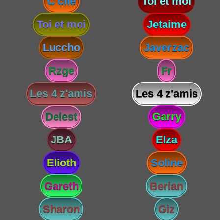
C cile
Toi et moi
Toi et moi
Jetaime
Luccho
Javerzac
Rzge
Fr
Les 4 z'amis
Les 4 z'amis
Delest
Garry
JBA
Elza
Elioth
Soline
Gareth
Berian
Sharon
Giz