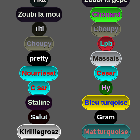
Zoubi la mou
Chonard
Titi
Choupy
Choupy
Lpb
pretty
Massais
Nourrissat
Cesar
C sar
Hy
Staline
Bleu turqoise
Salut
Gram
Kirilllegrosz
Mat turquoise