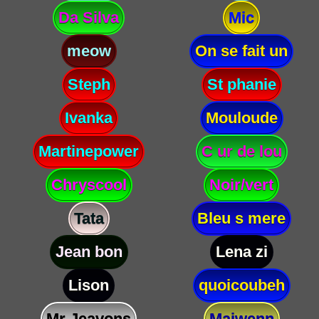
Da Silva
Mic
meow
On se fait un
Steph
St phanie
Ivanka
Mouloude
Martinepower
C ur de lou
Chryscool
Noir/vert
Tata
Bleu s mere
Jean bon
Lena zi
Lison
quoicoubeh
Mr Jeavons
Maiwenn