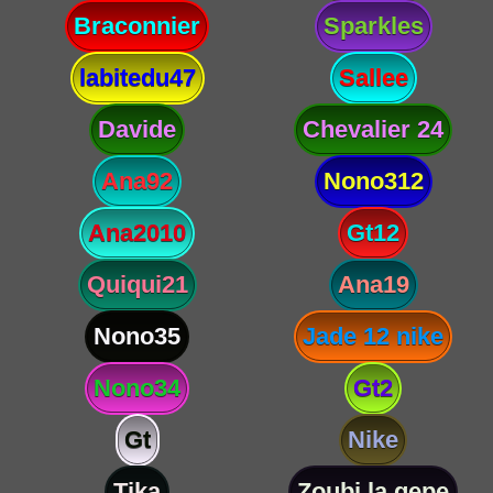
Braconnier
Sparkles
labitedu47
Sallee
Davide
Chevalier 24
Ana92
Nono312
Ana2010
Gt12
Quiqui21
Ana19
Nono35
Jade 12 nike
Nono34
Gt2
Gt
Nike
Tika
Zoubi la gepe