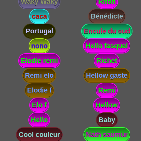
Waky Waky
Riton
caca
Bénédicte
Portugal
Encule du sud
nono
Hello fasquel
Elodie remi
Richet
Remi elo
Hellow gaste
Elodie f
Remi
Elo f
Hellow
Hello
Baby
Cool couleur
Nath saumur