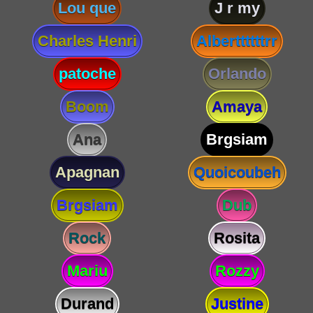
Lou que
J r my
Charles Henri
Alberttttttrr
patoche
Orlando
Boom
Amaya
Ana
Brgsiam
Apagnan
Quoicoubeh
Brgsiam
Dub
Rock
Rosita
Mariu
Rozzy
Durand
Justine