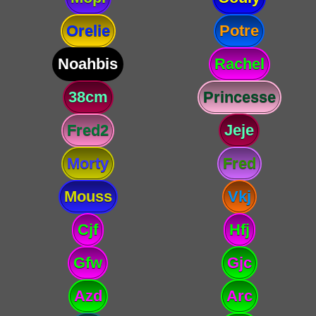
Orelie
Potre
Noahbis
Rachel
38cm
Princesse
Fred2
Jeje
Morty
Fred
Mouss
Vkj
Cjf
Hfj
Gfw
Gjc
Azd
Arc