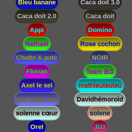
Bleu banane
Caca doit 3.0
Caca doit 2.0
Caca doit
Appi
Domino
Nathael
Rose cochon
Chatte & paté
NOIR
Florian
Team BG
Axel le sel
mathieuteuteu
princesse sol
Davidhémoroid
solenne cœur
solene
Orel
Jizz