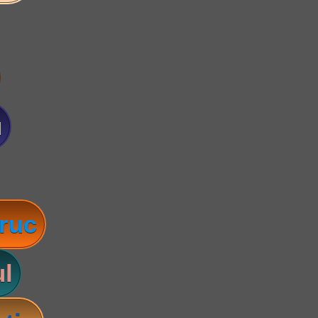
u
ruc
l