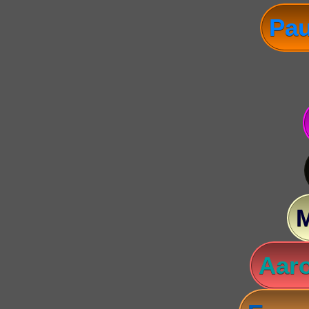
Pau
Aaro