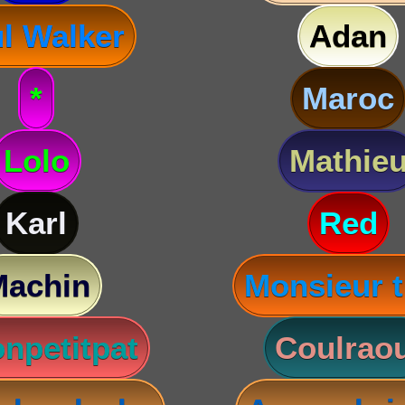
l Walker
Adan
*
Maroc
Lolo
Mathie
Karl
Red
Machin
Monsieur t
npetitpat
Coulraou