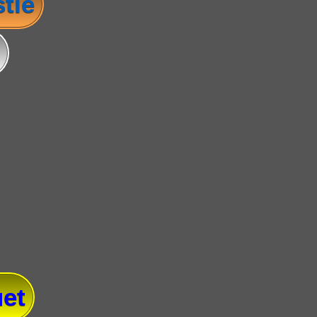
tie
et