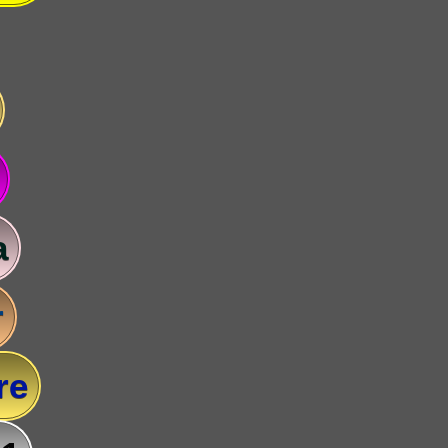
a
r
re