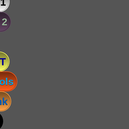
 1
 2
T
ols
nk