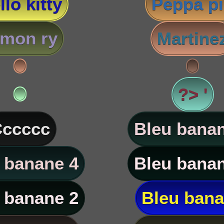
llo kitty
Peppa p
imon ry
Martine
?> '
ccccc
Bleu banan
 banane 4
Bleu banan
 banane 2
Bleu ban