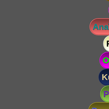
Anaï
O
K
P