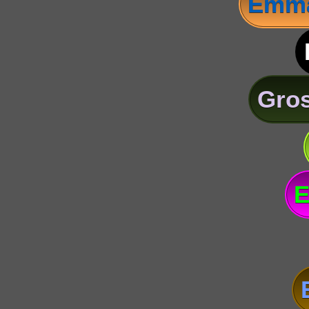
Emma
Gros
E