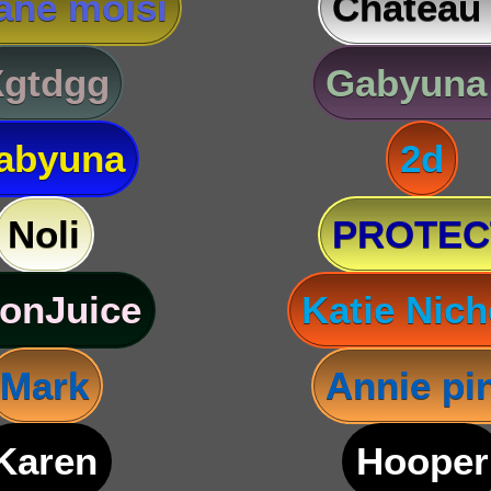
ane moisi
Château
Xgtdgg
Gabyuna
abyuna
2d
Noli
PROTEC
onJuice
Katie Nich
Mark
Annie pi
Karen
Hooper