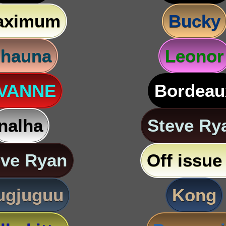
aximum
Bucky
hauna
Leonor
VANNE
Bordeau
nalha
Steve Ry
eve Ryan
Off issue 
ugjuguu
Kong