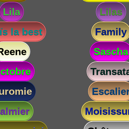
Lila
Lilas
s la best
Family
Reene
Sascha
ctobre
Transat
uromie
Escalie
almier
Moisissu