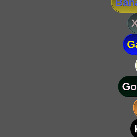
Ban
G
Go