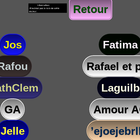
Retour
Jos
Fatima
Rafou
Rafael et 
thClem
Laguilb
GA
Amour 
Jelle
’ejoejebr