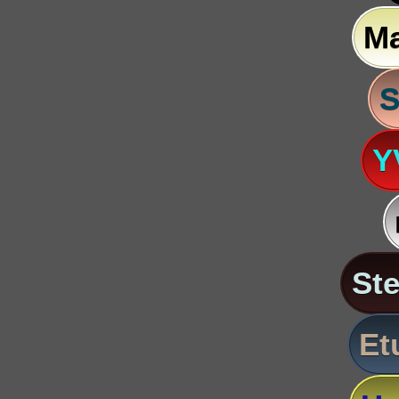
M
S
Y
St
Et