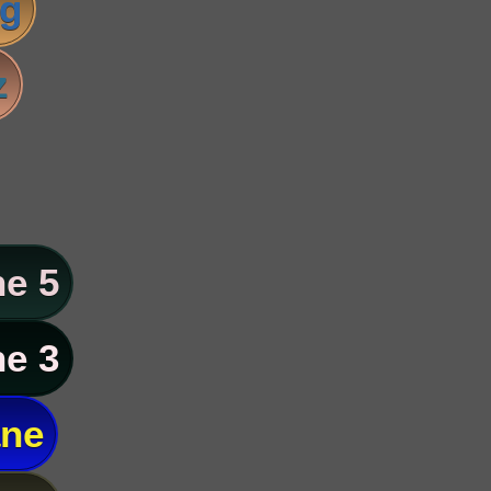
ig
z
e 5
e 3
ane