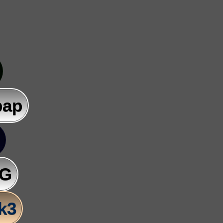
pap
AG
lk3