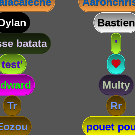
lacaleche
Aaronchris
Dylan
Bastien
se batata
'
test'
💗
dward
Multy
Tr
Rr
Eozou
pouet pou