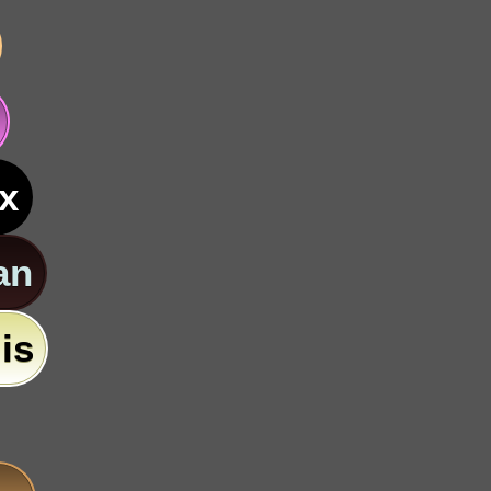
x
an
is