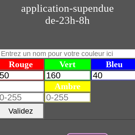
application-supendue
de-23h-8h
Rouge
Vert
Bleu
Blanc
Ambre
Validez