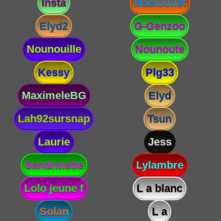
Insta
Maelounet
Elyd2
G-Genzoo
Nounouille
Nounoute
Kessy
Plg33
MaximeleBG
Elyd
Lah92sursnap
Tsun
Laurie
Jess
Sandrinette
Lylambre
Lolo jeune f
L a blanc
Solan
L a