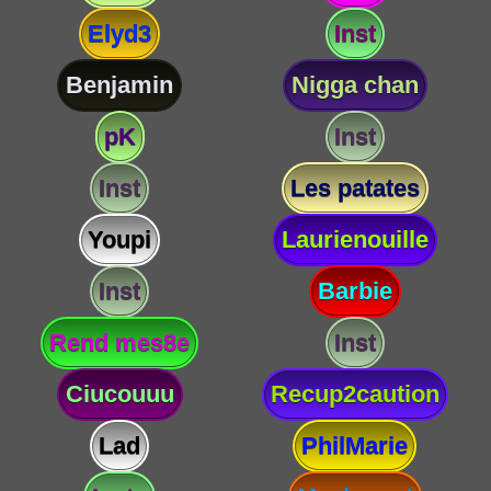
Elyd3
Inst
Benjamin
Nigga chan
pK
Inst
Inst
Les patates
Youpi
Laurienouille
Inst
Barbie
Rend mes8e
Inst
Ciucouuu
Recup2caution
Lad
PhilMarie