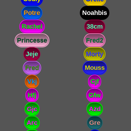
Potre
Noahbis
Rachel
38cm
Princesse
Fred2
Jeje
Morty
Fred
Mouss
Vkj
Cjf
Hfj
Gfw
Gjc
Azd
Arc
Gre