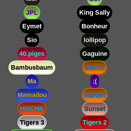
JPL
King Sally
Eymet
Bonheur
Sio
lollipop
40.piges
Gaguine
Bambusbaum
Bambi
Ma
;(
Mamadou
Marten
HOCHK
Sunset
Tigers 3
Tigers 2