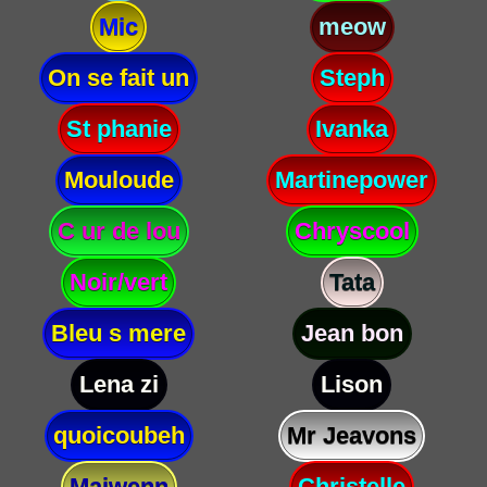
Mic
meow
On se fait un
Steph
St phanie
Ivanka
Mouloude
Martinepower
C ur de lou
Chryscool
Noir/vert
Tata
Bleu s mere
Jean bon
Lena zi
Lison
quoicoubeh
Mr Jeavons
Maiwenn
Christelle