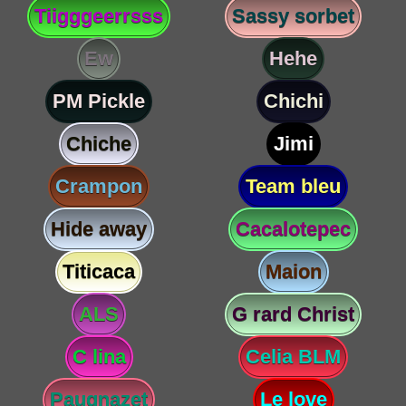
Tiigggeerrsss
Sassy sorbet
Ew
Hehe
PM Pickle
Chichi
Chiche
Jimi
Crampon
Team bleu
Hide away
Cacalotepec
Titicaca
Maion
ALS
G rard Christ
C lina
Celia BLM
Paugnazet
Le love