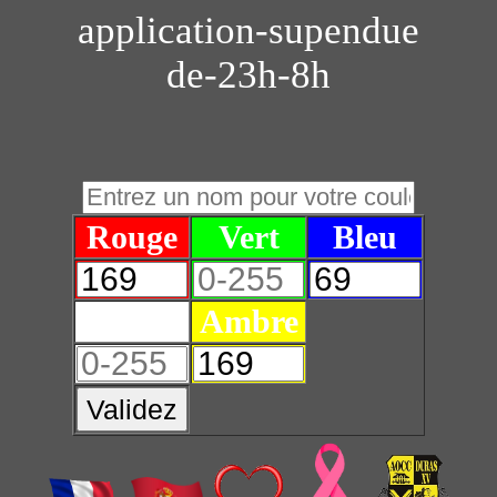
application-supendue
de-23h-8h
Rouge
Vert
Bleu
Blanc
Ambre
Validez