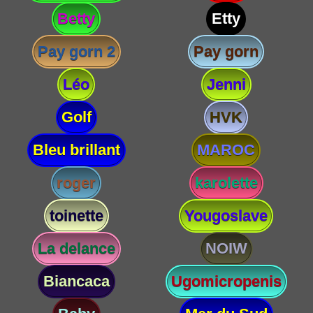
Betty
Etty
Pay gorn 2
Pay gorn
Léo
Jenni
Golf
HVK
Bleu brillant
MAROC
roger
karolette
toinette
Yougoslave
La delance
NOIW
Biancaca
Ugomicropenis