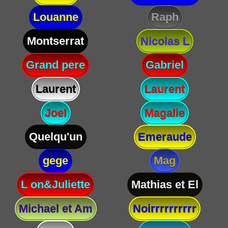
Louanne
Raph
Montserrat
Nicolas L
Grand pere
Gabriel
Laurent
Laurent
Joel
Magalie
Quelqu'un
Emeraude
gege
Mag
L on&Juliette
Mathias et El
Michael et Am
Noirrrrrrrrrr