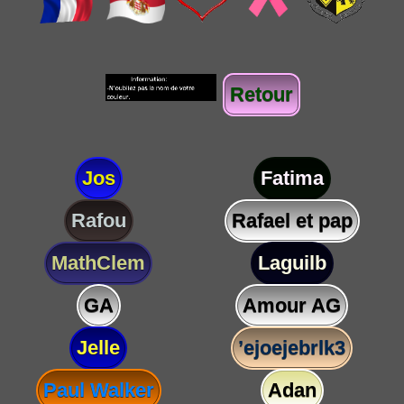
Retour
Jos
Fatima
Rafou
Rafael et pap
MathClem
Laguilb
GA
Amour AG
Jelle
’ejoejebrlk3
Paul Walker
Adan