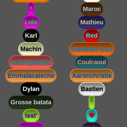
*
Maroc
Lolo
Mathieu
Karl
Red
Machin
Monsieur truc
Aaronpetitpat
Coulraoul
Emmalacaleche
Aaronchristie
Dylan
Bastien
Grosse batata
'
test'
💗