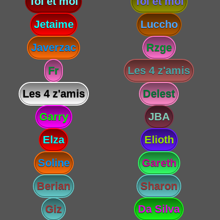
Toi et moi
Toi et moi
Jetaime
Luccho
Javerzac
Rzge
Fr
Les 4 z'amis
Les 4 z'amis
Delest
Garry
JBA
Elza
Elioth
Soline
Gareth
Berian
Sharon
Giz
Da Silva