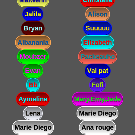
Jalila
Alison
Bryan
Suuuuu
Albanania
Elizabeth
Moubzer
Packeauho
Evan
Val pat
Bb
Fofi
Aymeline
Mary,Emy,Jade
Lena
Marie Diego
Marie Diego
Ana rouge