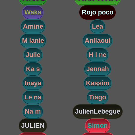
Waka
Rojo poco
Amine
Lea
M lanie
Anllaoui
Julie
H l ne
Ka s
Jennah
Inaya
Kassim
Le na
Tiago
Na m
JulienLebegue
JULIEN
Simon