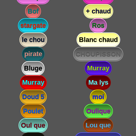
Bof
+ chaud
stargate
Ros
le chou
Blanc chaud
pirate
CHOUPISSON
Bluge
Murray
Murray
Ma lys
Doud 5
moi
Poulet
Oulique
Oul que
Lou que