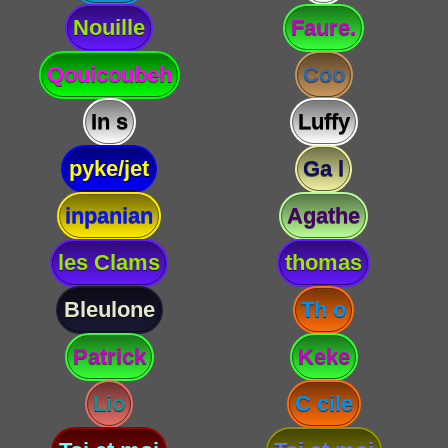
Nouille
Faure.
Qouicoubeh
Coo
In s
Luffy
pyke/jet
Ga l
inpanian
Agathe
les Clams
thomas
Bleulone
Th o
Patrick
Keke
Lio
C cile