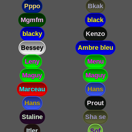
Pppo
Bkak
Mgmfm
black
blacky
Kenzo
Bessey
Ambre bleu
Leny
Menu
Maguy
Maguy
Marceau
Hans
Hans
Prout
Staline
Sha se
Itler
Sof