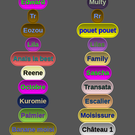
Edward
Multy
Tr
Rr
Eozou
pouet pouet
Lila
Lilas
Anaïs la best
Family
Reene
Sascha
Octobre
Transata
Kuromie
Escalier
Palmier
Moisissure
Banane moisi
Château 1