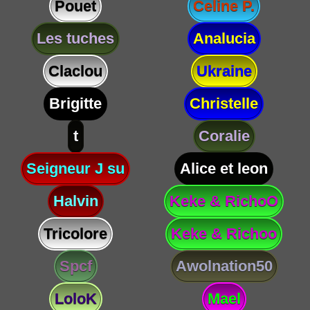
Pouet
Celine P.
Les tuches
Analucia
Claclou
Ukraine
Brigitte
Christelle
t
Coralie
Seigneur J su
Alice et leon
Halvin
Keke & RichoO
Tricolore
Keke & Richoo
Spcf
Awolnation50
LoloK
Mael