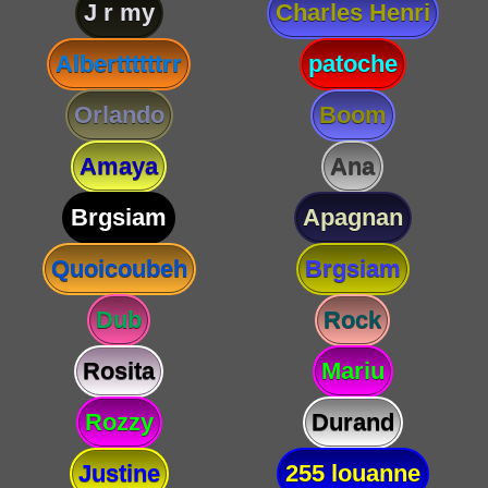
J r my
Charles Henri
Alberttttttrr
patoche
Orlando
Boom
Amaya
Ana
Brgsiam
Apagnan
Quoicoubeh
Brgsiam
Dub
Rock
Rosita
Mariu
Rozzy
Durand
Justine
255 louanne