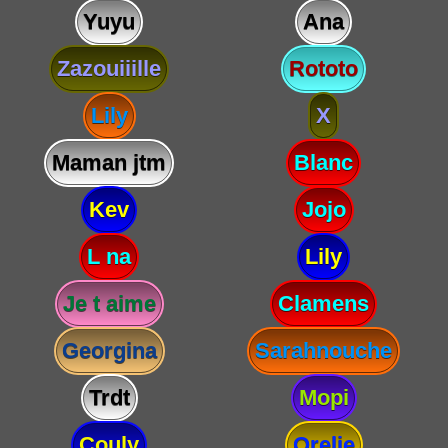
Yuyu
Ana
Zazouiiille
Rototo
Lily
X
Maman jtm
Blanc
Kev
Jojo
L na
Lily
Je t aime
Clamens
Georgina
Sarahnouche
Trdt
Mopi
Couly
Orelie