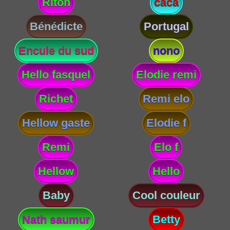
Riton
caca
Bénédicte
Portugal
Encule du sud
nono
Hello fasquel
Elodie remi
Richet
Remi elo
Hellow gaste
Elodie f
Remi
Elo f
Hellow
Hello
Baby
Cool couleur
Nath saumur
Betty