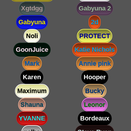
Xgtdgg
Gabyuna 2
Gabyuna
2d
Noli
PROTECT
GoonJuice
Katie Nichols
Mark
Annie pink
Karen
Hooper
Maximum
Bucky
Shauna
Leonor
YVANNE
Bordeaux