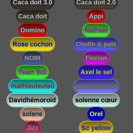
Caca doit 3.0
Caca doit 2.0
Caca doit
Appi
Domino
Nathael
Rose cochon
Chatte & paté
NOIR
Florian
Team BG
Axel le sel
mathieuteuteu
princesse sol
Davidhémoroid
solenne cœur
solene
Orel
Jizz
Sc yellow