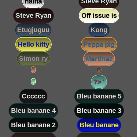
nalha
Steve Ryan
Steve Ryan
Off issue is
Etugjuguu
Kong
Hello kitty
Peppa pig
Simon ry
Martinez
?> '
Cccccc
Bleu banane 5
Bleu banane 4
Bleu banane 3
Bleu banane 2
Bleu banane