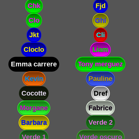
Chk
Fjd
Clo
Ghi
Jkt
Cli
Cloclo
Liam
Emma carrere
Tony merguez
Kevin
Pauline
Cocotte
Dref
Morgane
Fabrice
Barbara
Verde 2
Verde 1
Verde oscuro