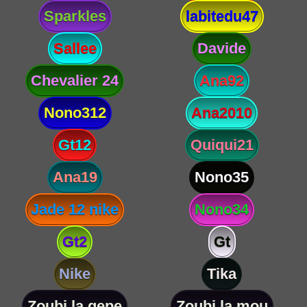
Sparkles
labitedu47
Sallee
Davide
Chevalier 24
Ana92
Nono312
Ana2010
Gt12
Quiqui21
Ana19
Nono35
Jade 12 nike
Nono34
Gt2
Gt
Nike
Tika
Zoubi la gepe
Zoubi la mou