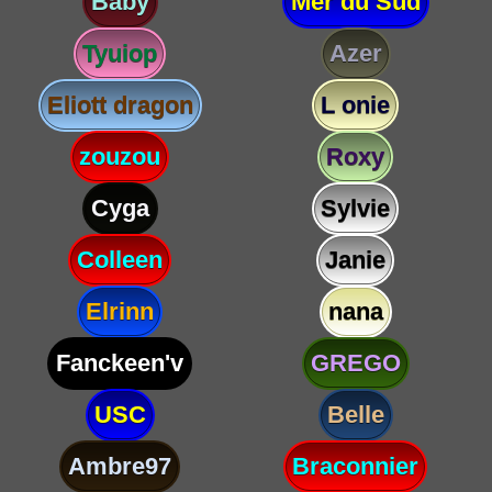
Baby
Mer du Sud
Tyuiop
Azer
Eliott dragon
L onie
zouzou
Roxy
Cyga
Sylvie
Colleen
Janie
Elrinn
nana
Fanckeen'v
GREGO
USC
Belle
Ambre97
Braconnier