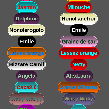
Jasmin
Milouche
Delphine
Nonol'anetror
Nonolerogolo
Emile
Emile
Graine de sar
Laisse orange
Lessez orange
Bizzare Camil
Netty
Angela
AlexLaura
Caca2.0
James Whanau
Waky Wakyy
Waky Waky