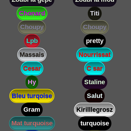
Chonard
Titi
Choupy
Choupy
Lpb
pretty
Massais
Nourrissat
Cesar
C sar
Hy
Staline
Bleu turqoise
Salut
Gram
Kirilllegrosz
Mat turquoise
turquoise