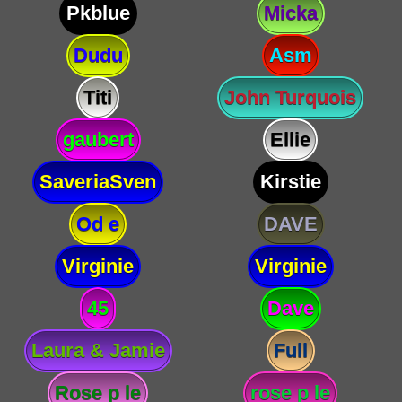
Pkblue
Micka
Dudu
Asm
Titi
John Turquois
gaubert
Ellie
SaveriaSven
Kirstie
Od e
DAVE
Virginie
Virginie
45
Dave
Laura & Jamie
Full
Rose p le
rose p le