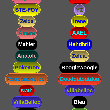
STE-FOY
YZ
Zelda
Irene
Ainara
AXEL
Mahler
Hehdhrit
Anatole
Zelda.
Pokemon
Boogiewoogie
Roudoudoutout
Doudoutoutdou
Nath
Villabelloc
VillaBelloc
Bleu