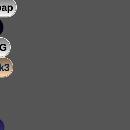
pap
AG
lk3
u