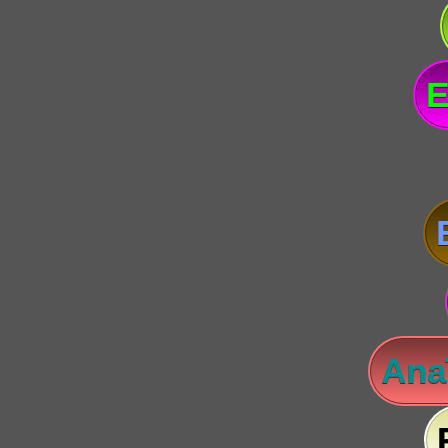
E
Anaï