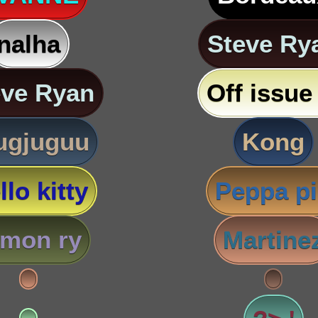
nalha
Steve Ry
eve Ryan
Off issue 
ugjuguu
Kong
llo kitty
Peppa p
imon ry
Martine