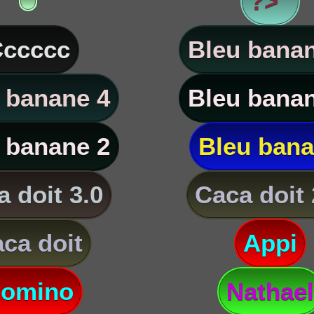
?> '
ccccc
Bleu banan
 banane 4
Bleu banan
 banane 2
Bleu ban
 doit 3.0
Caca doit 
ca doit
Appi
omino
Nathael