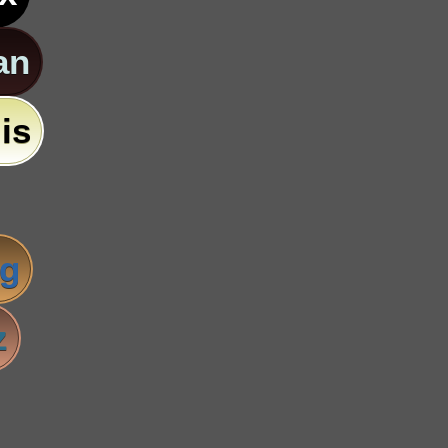
an
is
ig
z