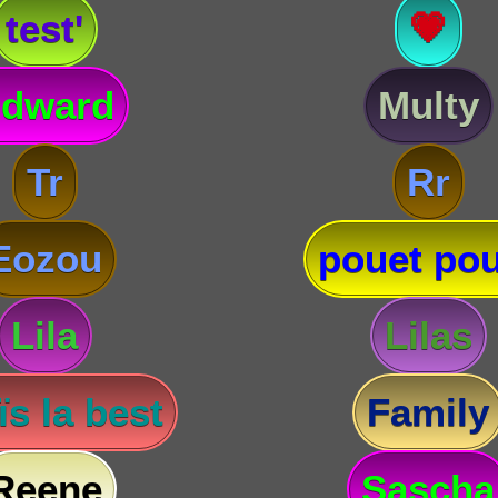
test'
💗
dward
Multy
Tr
Rr
Eozou
pouet pou
Lila
Lilas
s la best
Family
Reene
Sascha