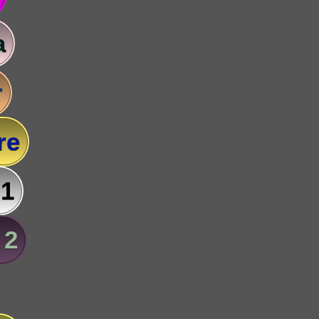
a
r
re
 1
 2