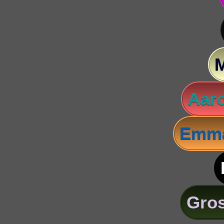
Aaro
Emma
Gros