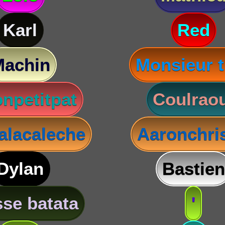
Karl
Red
Machin
Monsieur t
npetitpat
Coulraou
lacaleche
Aaronchris
Dylan
Bastien
se batata
'