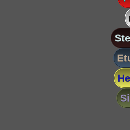
St
Et
He
S