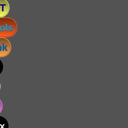
T
ols
nk
x