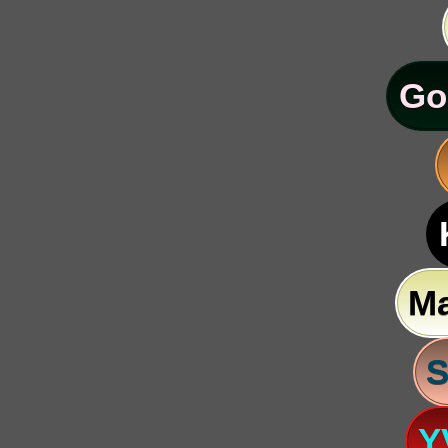
Go
M
S
Y