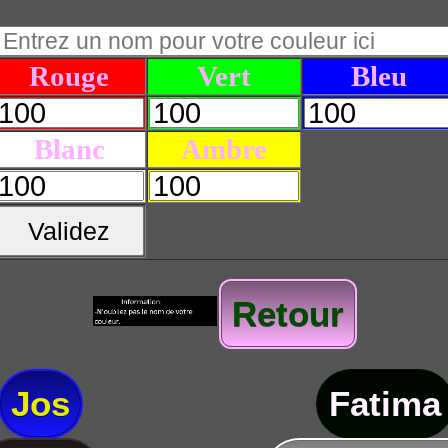
Rouge
Vert
Bleu
Blanc
Ambre
Validez
Retour
Jos
Fatima