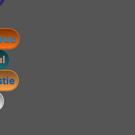
ruc
l
tie