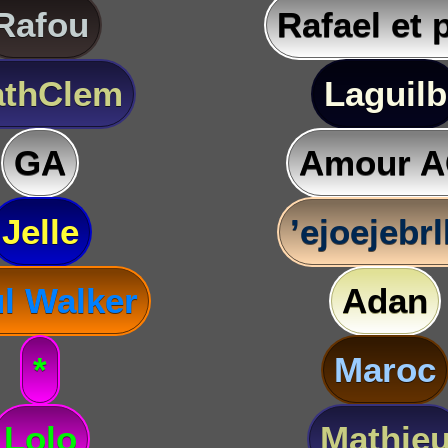
Rafou
Rafael et 
thClem
Laguilb
GA
Amour 
Jelle
’ejoejebr
l Walker
Adan
*
Maroc
Lolo
Mathie