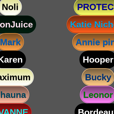
Noli
PROTEC
onJuice
Katie Nich
Mark
Annie pi
Karen
Hooper
aximum
Bucky
hauna
Leonor
VANNE
Bordeau