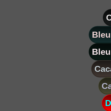
C
Bleu
Bleu
Caca
Ca
D