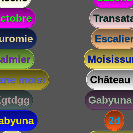
ctobre
Transat
uromie
Escalie
almier
Moisissu
ane moisi
Château
Xgtdgg
Gabyuna
abyuna
2d