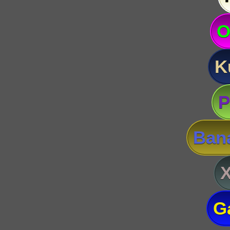
O
K
P
Ban
G