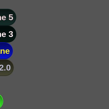
e 5
e 3
ane
2.0