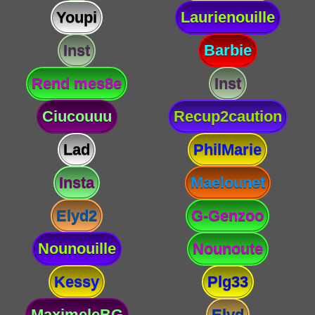
Youpi
Laurienouille
Inst
Barbie
Rend mes8e
Inst
Ciucouuu
Recup2caution
Lad
PhilMarie
Insta
Maelounet
Elyd2
G-Genzoo
Nounouille
Nounoute
Kessy
Plg33
MaximeleBG
Elyd