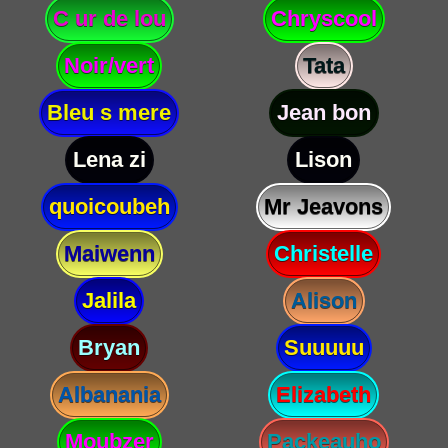
C ur de lou
Chryscool
Noir/vert
Tata
Bleu s mere
Jean bon
Lena zi
Lison
quoicoubeh
Mr Jeavons
Maiwenn
Christelle
Jalila
Alison
Bryan
Suuuuu
Albanania
Elizabeth
Moubzer
Packeauho