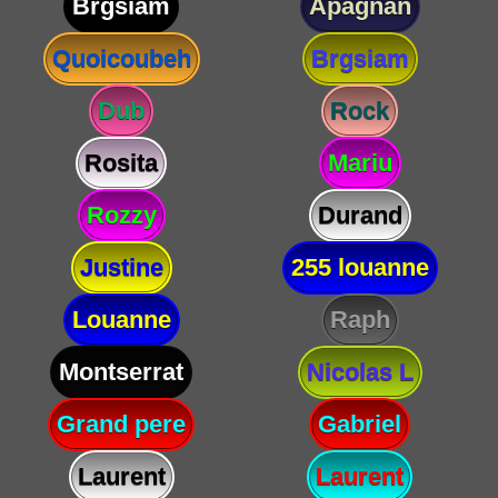
Brgsiam
Apagnan
Quoicoubeh
Brgsiam
Dub
Rock
Rosita
Mariu
Rozzy
Durand
Justine
255 louanne
Louanne
Raph
Montserrat
Nicolas L
Grand pere
Gabriel
Laurent
Laurent