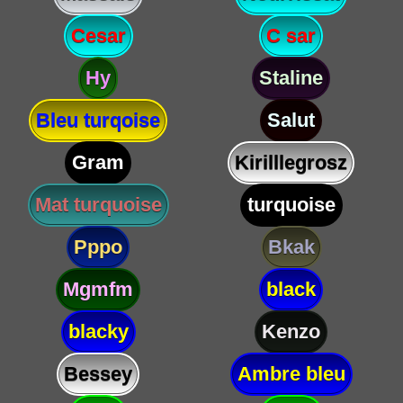
Cesar
C sar
Hy
Staline
Bleu turqoise
Salut
Gram
Kirilllegrosz
Mat turquoise
turquoise
Pppo
Bkak
Mgmfm
black
blacky
Kenzo
Bessey
Ambre bleu