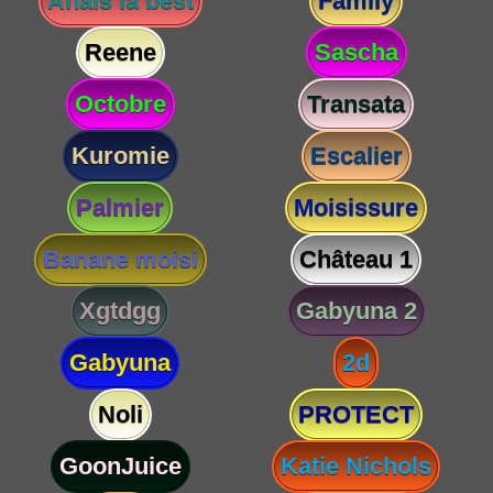
Anaïs la best
Family
Reene
Sascha
Octobre
Transata
Kuromie
Escalier
Palmier
Moisissure
Banane moisi
Château 1
Xgtdgg
Gabyuna 2
Gabyuna
2d
Noli
PROTECT
GoonJuice
Katie Nichols