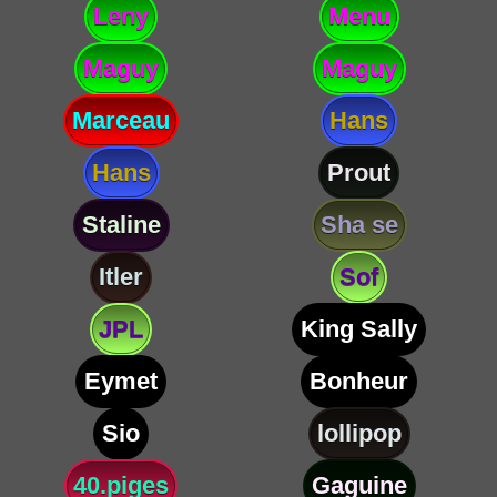
Leny
Menu
Maguy
Maguy
Marceau
Hans
Hans
Prout
Staline
Sha se
Itler
Sof
JPL
King Sally
Eymet
Bonheur
Sio
lollipop
40.piges
Gaguine