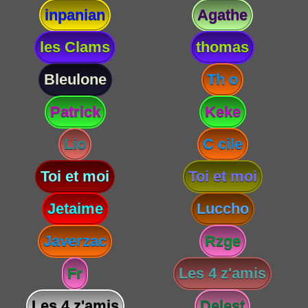
inpanian
Agathe
les Clams
thomas
Bleulone
Th o
Patrick
Keke
Lio
C cile
Toi et moi
Toi et moi
Jetaime
Luccho
Javerzac
Rzge
Fr
Les 4 z'amis
Les 4 z'amis
Delest