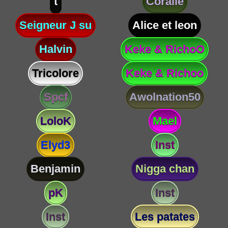
t
Coralie
Seigneur J su
Alice et leon
Halvin
Keke & RichoO
Tricolore
Keke & Richoo
Spcf
Awolnation50
LoloK
Mael
Elyd3
Inst
Benjamin
Nigga chan
pK
Inst
Inst
Les patates