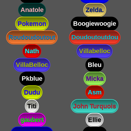
Anatole
Zelda.
Pokemon
Boogiewoogie
Roudoudoutout
Doudoutoutdou
Nath
Villabelloc
VillaBelloc
Bleu
Pkblue
Micka
Dudu
Asm
Titi
John Turquois
gaubert
Ellie