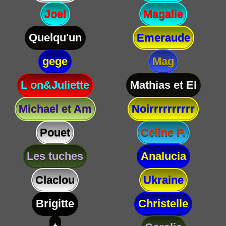
Joel
Magalie
Quelqu'un
Emeraude
gege
Mag
L on&Juliette
Mathias et El
Michael et Am
Noirrrrrrrrrr
Pouet
Celine P.
Les tuches
Analucia
Claclou
Ukraine
Brigitte
Christelle