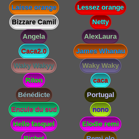
Laisse orange
Lessez orange
Bizzare Camil
Netty
Angela
AlexLaura
Caca2.0
James Whanau
Waky Wakyy
Waky Waky
Riton
caca
Bénédicte
Portugal
Encule du sud
nono
Hello fasquel
Elodie remi
Richet
Remi elo