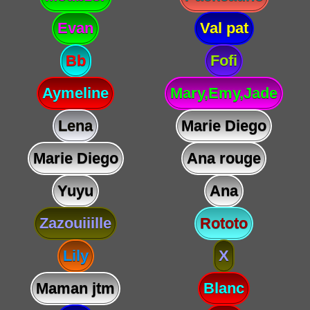
Evan
Val pat
Bb
Fofi
Aymeline
Mary,Emy,Jade
Lena
Marie Diego
Marie Diego
Ana rouge
Yuyu
Ana
Zazouiiille
Rototo
Lily
X
Maman jtm
Blanc