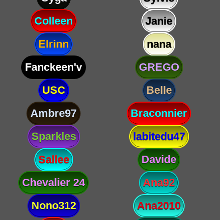
Colleen
Janie
Elrinn
nana
Fanckeen'v
GREGO
USC
Belle
Ambre97
Braconnier
Sparkles
labitedu47
Sallee
Davide
Chevalier 24
Ana92
Nono312
Ana2010