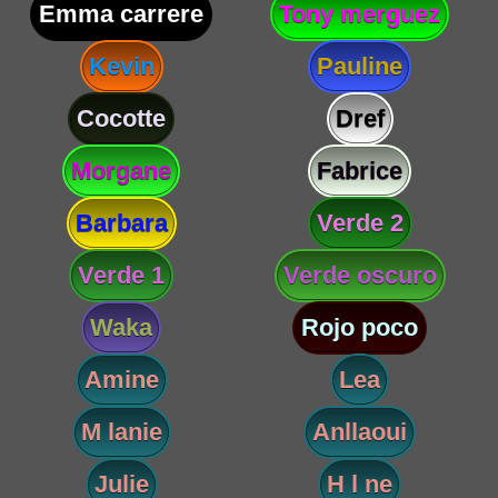
Emma carrere
Tony merguez
Kevin
Pauline
Cocotte
Dref
Morgane
Fabrice
Barbara
Verde 2
Verde 1
Verde oscuro
Waka
Rojo poco
Amine
Lea
M lanie
Anllaoui
Julie
H l ne