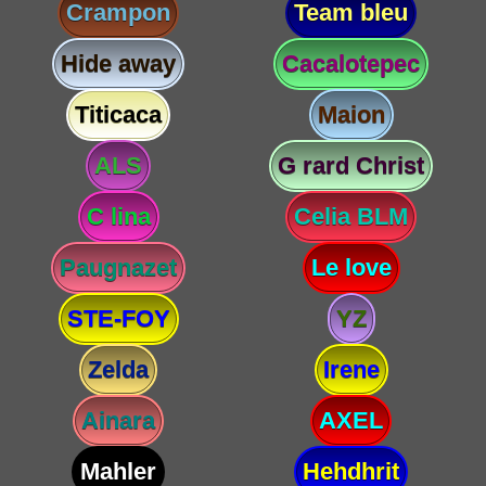
Crampon
Team bleu
Hide away
Cacalotepec
Titicaca
Maion
ALS
G rard Christ
C lina
Celia BLM
Paugnazet
Le love
STE-FOY
YZ
Zelda
Irene
Ainara
AXEL
Mahler
Hehdhrit