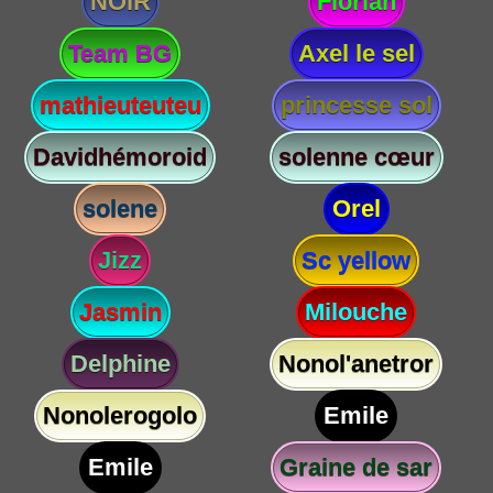
NOIR
Florian
Team BG
Axel le sel
mathieuteuteu
princesse sol
Davidhémoroid
solenne cœur
solene
Orel
Jizz
Sc yellow
Jasmin
Milouche
Delphine
Nonol'anetror
Nonolerogolo
Emile
Emile
Graine de sar