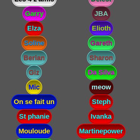
Garry
JBA
Elza
Elioth
Soline
Gareth
Berian
Sharon
Giz
Da Silva
Mic
meow
On se fait un
Steph
St phanie
Ivanka
Mouloude
Martinepower