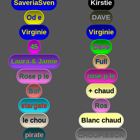
SaveriaSven
Kirstie
Od e
DAVE
Virginie
Virginie
45
Dave
Laura & Jamie
Full
Rose p le
rose p le
Bof
+ chaud
stargate
Ros
le chou
Blanc chaud
pirate
CHOUPISSON