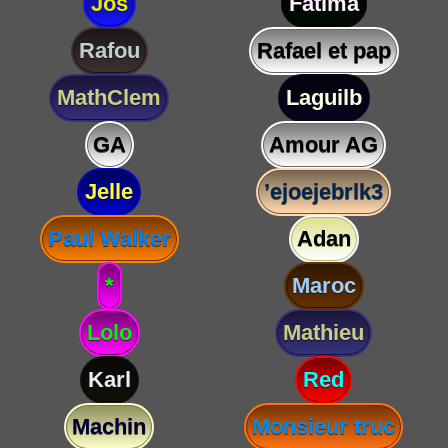
Jos
Fatima
Rafou
Rafael et pap
MathClem
Laguilb
GA
Amour AG
Jelle
’ejoejebrlk3
Paul Walker
Adan
*
Maroc
Lolo
Mathieu
Karl
Red
Machin
Monsieur truc