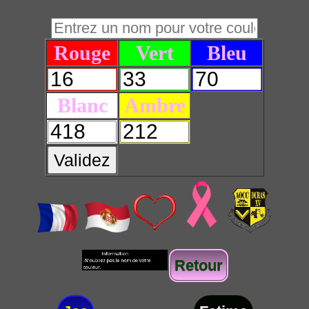
Rouge
Vert
Bleu
Blanc
Ambre
Validez
Retour