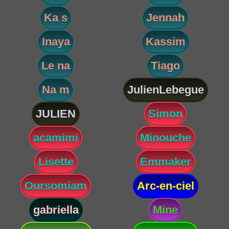
Ka s
Jennah
Inaya
Kassim
Le na
Tiago
Na m
JulienLebegue
JULIEN
Simon
acamimi
Minouche
Lisette
Emmaker
Oursomiam
Arc-en-ciel
gabriella
Mine