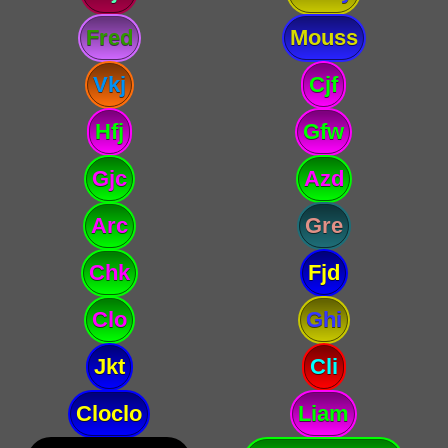
Fred
Mouss
Vkj
Cjf
Hfj
Gfw
Gjc
Azd
Arc
Gre
Chk
Fjd
Clo
Ghi
Jkt
Cli
Cloclo
Liam