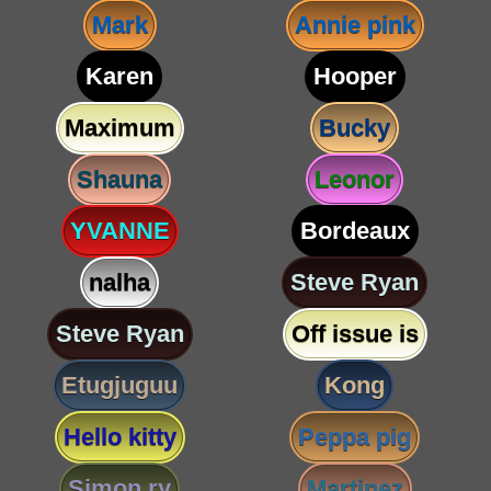
Mark
Annie pink
Karen
Hooper
Maximum
Bucky
Shauna
Leonor
YVANNE
Bordeaux
nalha
Steve Ryan
Steve Ryan
Off issue is
Etugjuguu
Kong
Hello kitty
Peppa pig
Simon ry
Martinez