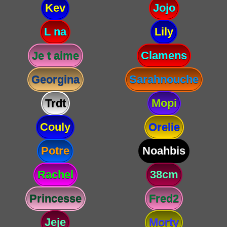
Kev
Jojo
L na
Lily
Je t aime
Clamens
Georgina
Sarahnouche
Trdt
Mopi
Couly
Orelie
Potre
Noahbis
Rachel
38cm
Princesse
Fred2
Jeje
Morty