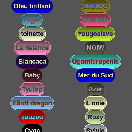
Bleu brillant
MAROC
roger
karolette
toinette
Yougoslave
La delance
NOIW
Biancaca
Ugomicropenis
Baby
Mer du Sud
Tyuiop
Azer
Eliott dragon
L onie
zouzou
Roxy
Cyga
Sylvie