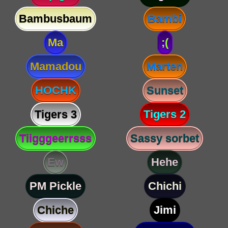
Bambusbaum
Bambi
Ma
;(
Mamadou
Marten
HOCHK
Sunset
Tigers 3
Tigers 2
Tiigggeerrsss
Sassy sorbet
Ew
Hehe
PM Pickle
Chichi
Chiche
Jimi