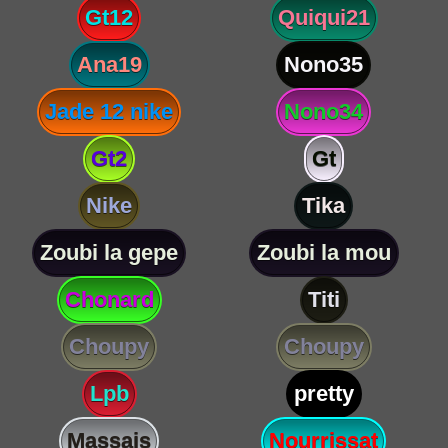
Gt12
Quiqui21
Ana19
Nono35
Jade 12 nike
Nono34
Gt2
Gt
Nike
Tika
Zoubi la gepe
Zoubi la mou
Chonard
Titi
Choupy
Choupy
Lpb
pretty
Massais
Nourrissat