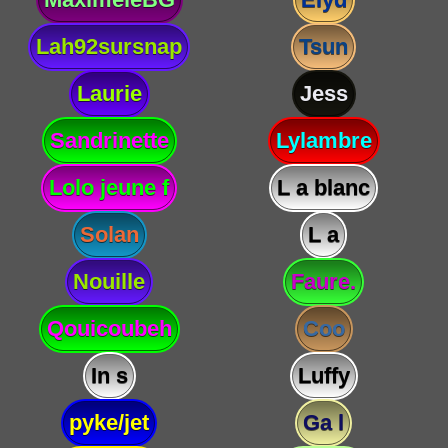
Lah92sursnap
Tsun
Laurie
Jess
Sandrinette
Lylambre
Lolo jeune f
L a blanc
Solan
L a
Nouille
Faure.
Qouicoubeh
Coo
In s
Luffy
pyke/jet
Ga l