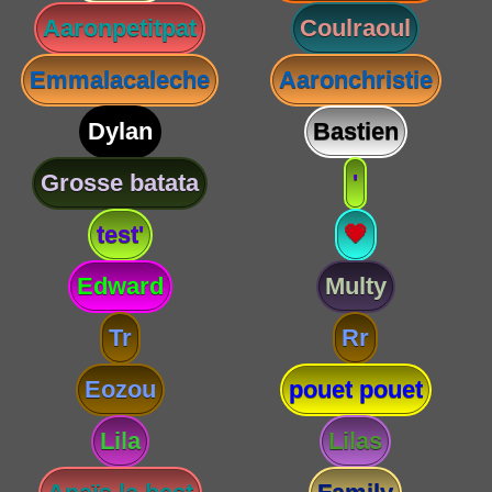
Aaronpetitpat
Coulraoul
Emmalacaleche
Aaronchristie
Dylan
Bastien
Grosse batata
'
test'
💗
Edward
Multy
Tr
Rr
Eozou
pouet pouet
Lila
Lilas