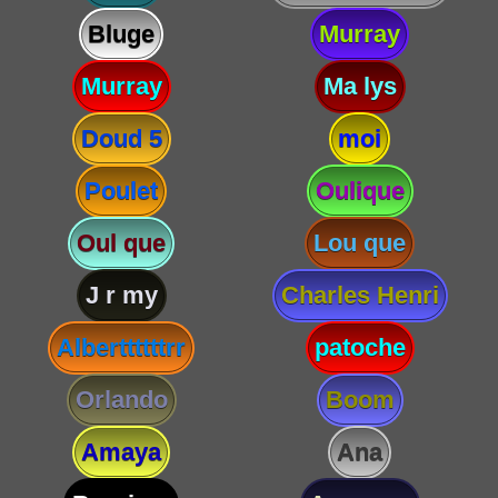
Bluge
Murray
Murray
Ma lys
Doud 5
moi
Poulet
Oulique
Oul que
Lou que
J r my
Charles Henri
Alberttttttrr
patoche
Orlando
Boom
Amaya
Ana