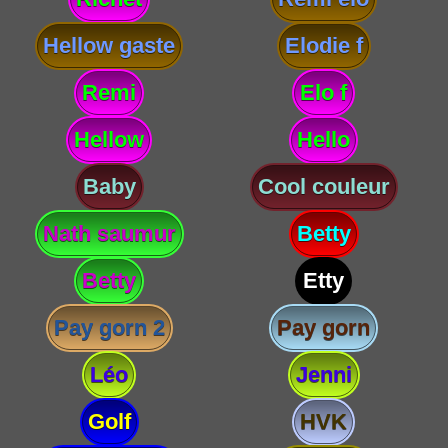
Hellow gaste
Elodie f
Remi
Elo f
Hellow
Hello
Baby
Cool couleur
Nath saumur
Betty
Betty
Etty
Pay gorn 2
Pay gorn
Léo
Jenni
Golf
HVK