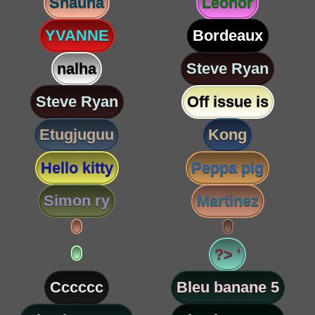
Shauna
Leonor
YVANNE
Bordeaux
nalha
Steve Ryan
Steve Ryan
Off issue is
Etugjuguu
Kong
Hello kitty
Peppa pig
Simon ry
Martinez
?> '
Cccccc
Bleu banane 5