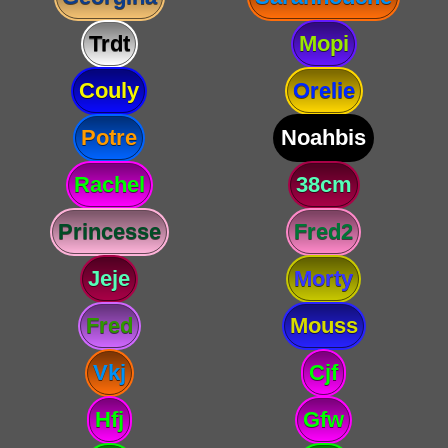
Trdt
Mopi
Couly
Orelie
Potre
Noahbis
Rachel
38cm
Princesse
Fred2
Jeje
Morty
Fred
Mouss
Vkj
Cjf
Hfj
Gfw