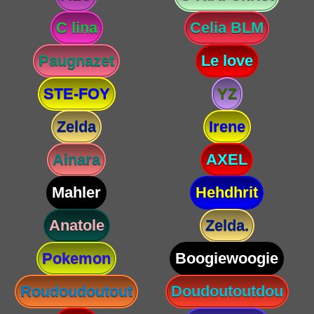
C lina
Celia BLM
Paugnazet
Le love
STE-FOY
YZ
Zelda
Irene
Ainara
AXEL
Mahler
Hehdhrit
Anatole
Zelda.
Pokemon
Boogiewoogie
Roudoudoutout
Doudoutoutdou