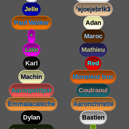
Jelle
’ejoejebrlk3
Paul Walker
Adan
*
Maroc
Lolo
Mathieu
Karl
Red
Machin
Monsieur truc
Aaronpetitpat
Coulraoul
Emmalacaleche
Aaronchristie
Dylan
Bastien