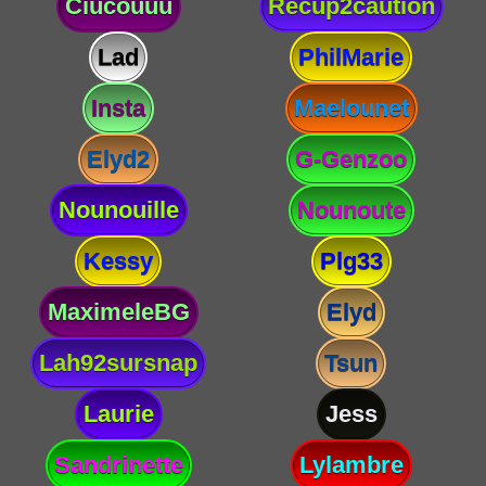
Ciucouuu
Recup2caution
Lad
PhilMarie
Insta
Maelounet
Elyd2
G-Genzoo
Nounouille
Nounoute
Kessy
Plg33
MaximeleBG
Elyd
Lah92sursnap
Tsun
Laurie
Jess
Sandrinette
Lylambre