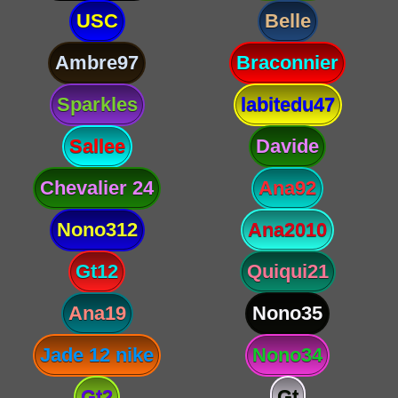
USC
Belle
Ambre97
Braconnier
Sparkles
labitedu47
Sallee
Davide
Chevalier 24
Ana92
Nono312
Ana2010
Gt12
Quiqui21
Ana19
Nono35
Jade 12 nike
Nono34
Gt2
Gt