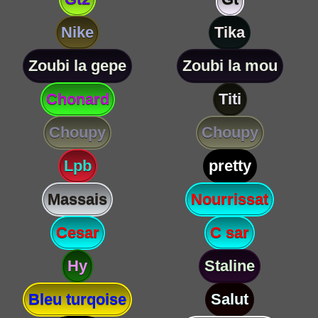
Nike
Tika
Zoubi la gepe
Zoubi la mou
Chonard
Titi
Choupy
Choupy
Lpb
pretty
Massais
Nourrissat
Cesar
C sar
Hy
Staline
Bleu turqoise
Salut