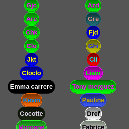
Gjc
Azd
Arc
Gre
Chk
Fjd
Clo
Ghi
Jkt
Cli
Cloclo
Liam
Emma carrere
Tony merguez
Kevin
Pauline
Cocotte
Dref
Morgane
Fabrice