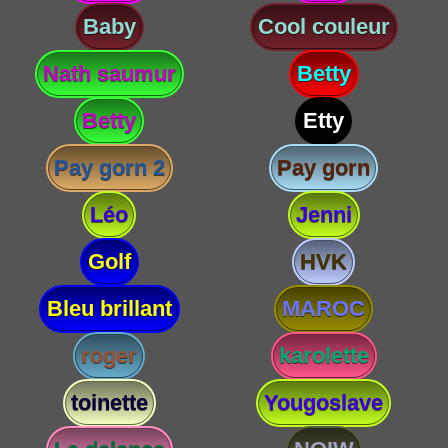
Baby
Cool couleur
Nath saumur
Betty
Betty
Etty
Pay gorn 2
Pay gorn
Léo
Jenni
Golf
HVK
Bleu brillant
MAROC
roger
karolette
toinette
Yougoslave