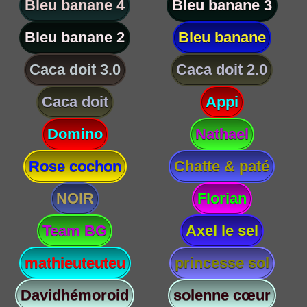
Bleu banane 4
Bleu banane 3
Bleu banane 2
Bleu banane
Caca doit 3.0
Caca doit 2.0
Caca doit
Appi
Domino
Nathael
Rose cochon
Chatte & paté
NOIR
Florian
Team BG
Axel le sel
mathieuteuteu
princesse sol
Davidhémoroid
solenne cœur