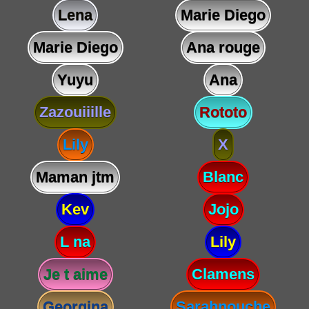
Lena
Marie Diego
Marie Diego
Ana rouge
Yuyu
Ana
Zazouiiille
Rototo
Lily
X
Maman jtm
Blanc
Kev
Jojo
L na
Lily
Je t aime
Clamens
Georgina
Sarahnouche