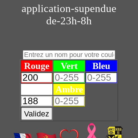
application-supendue
de-23h-8h
Rouge
Vert
Bleu
Blanc
Ambre
Validez