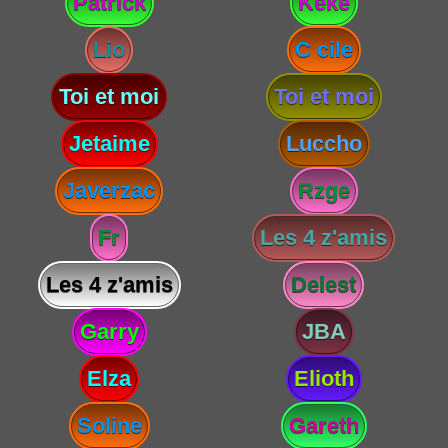
Patrick
Keke
Lio
C cile
Toi et moi
Toi et moi
Jetaime
Luccho
Javerzac
Rzge
Fr
Les 4 z'amis
Les 4 z'amis
Delest
Garry
JBA
Elza
Elioth
Soline
Gareth