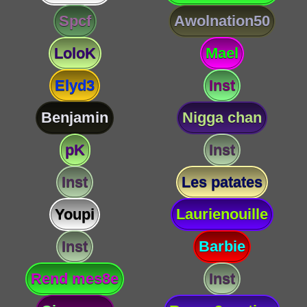
Spcf
Awolnation50
LoloK
Mael
Elyd3
Inst
Benjamin
Nigga chan
pK
Inst
Inst
Les patates
Youpi
Laurienouille
Inst
Barbie
Rend mes8e
Inst