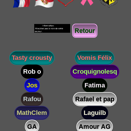
Retour
Tasty crousty
Vomis Félix
Rob o
Croquignolesq
Jos
Fatima
Rafou
Rafael et pap
MathClem
Laguilb
GA
Amour AG