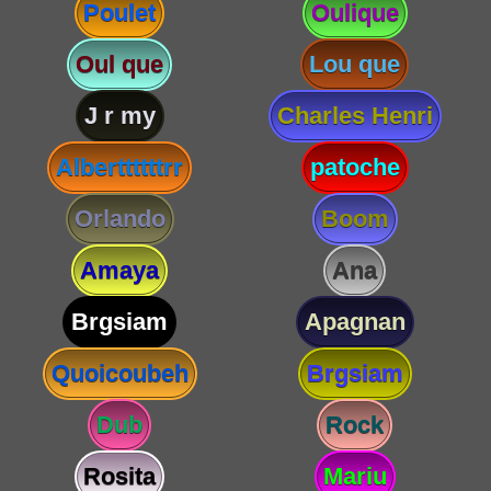
Poulet
Oulique
Oul que
Lou que
J r my
Charles Henri
Alberttttttrr
patoche
Orlando
Boom
Amaya
Ana
Brgsiam
Apagnan
Quoicoubeh
Brgsiam
Dub
Rock
Rosita
Mariu