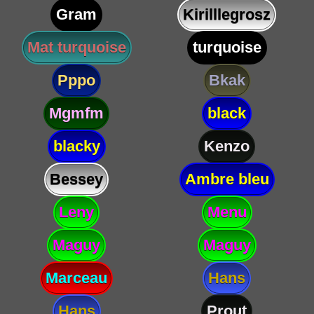
Gram
Kirilllegrosz
Mat turquoise
turquoise
Pppo
Bkak
Mgmfm
black
blacky
Kenzo
Bessey
Ambre bleu
Leny
Menu
Maguy
Maguy
Marceau
Hans
Hans
Prout