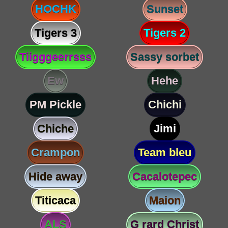
HOCHK
Sunset
Tigers 3
Tigers 2
Tiigggeerrsss
Sassy sorbet
Ew
Hehe
PM Pickle
Chichi
Chiche
Jimi
Crampon
Team bleu
Hide away
Cacalotepec
Titicaca
Maion
ALS
G rard Christ