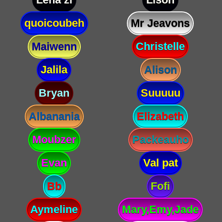
quoicoubeh
Mr Jeavons
Maiwenn
Christelle
Jalila
Alison
Bryan
Suuuuu
Albanania
Elizabeth
Moubzer
Packeauho
Evan
Val pat
Bb
Fofi
Aymeline
Mary,Emy,Jade