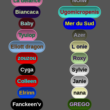
La delance
NOIW
Biancaca
Ugomicropenis
Baby
Mer du Sud
Tyuiop
Azer
Eliott dragon
L onie
zouzou
Roxy
Cyga
Sylvie
Colleen
Janie
Elrinn
nana
Fanckeen'v
GREGO