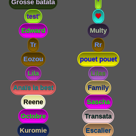
Grosse batata
'
test'
💗
Edward
Multy
Tr
Rr
Eozou
pouet pouet
Lila
Lilas
Anaïs la best
Family
Reene
Sascha
Octobre
Transata
Kuromie
Escalier