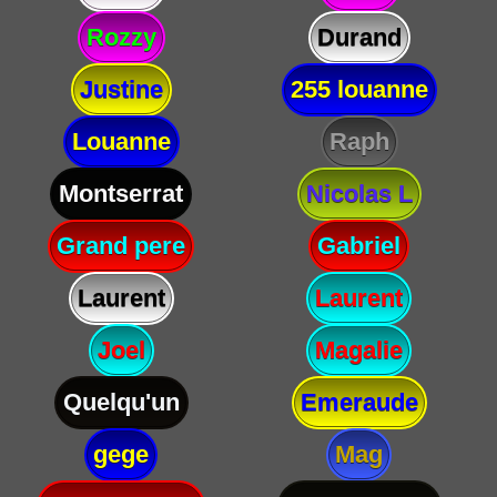
Rozzy
Durand
Justine
255 louanne
Louanne
Raph
Montserrat
Nicolas L
Grand pere
Gabriel
Laurent
Laurent
Joel
Magalie
Quelqu'un
Emeraude
gege
Mag