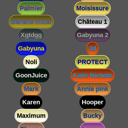
Palmier
Moisissure
Banane moisi
Château 1
Xgtdgg
Gabyuna 2
Gabyuna
2d
Noli
PROTECT
GoonJuice
Katie Nichols
Mark
Annie pink
Karen
Hooper
Maximum
Bucky