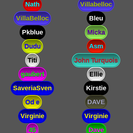
Nath
Villabelloc
VillaBelloc
Bleu
Pkblue
Micka
Dudu
Asm
Titi
John Turquois
gaubert
Ellie
SaveriaSven
Kirstie
Od e
DAVE
Virginie
Virginie
45
Dave