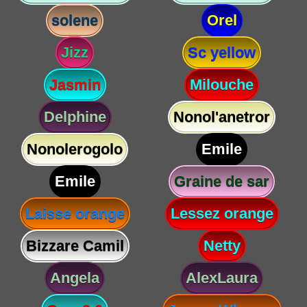
solene
Orel
Jizz
Sc yellow
Jasmin
Milouche
Delphine
Nonol'anetror
Nonolerogolo
Emile
Emile
Graine de sar
Laisse orange
Lessez orange
Bizzare Camil
Netty
Angela
AlexLaura