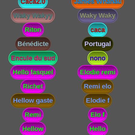
Caca2.0
James Whanau
Waky Wakyy
Waky Waky
Riton
caca
Bénédicte
Portugal
Encule du sud
nono
Hello fasquel
Elodie remi
Richet
Remi elo
Hellow gaste
Elodie f
Remi
Elo f
Hellow
Hello