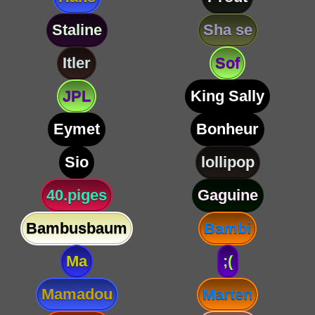
Staline
Sha se
Itler
Sof
JPL
King Sally
Eymet
Bonheur
Sio
lollipop
40.piges
Gaguine
Bambusbaum
Bambi
Ma
;(
Mamadou
Marten