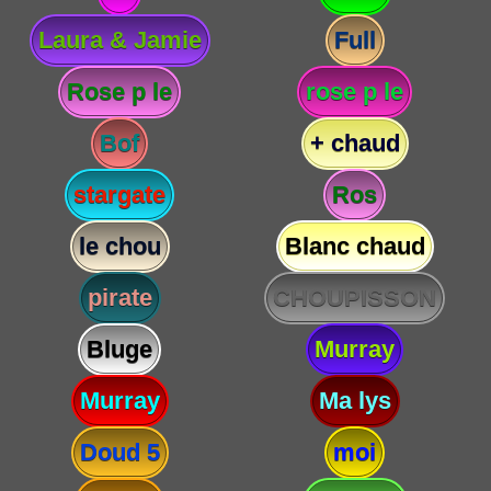
Laura & Jamie
Full
Rose p le
rose p le
Bof
+ chaud
stargate
Ros
le chou
Blanc chaud
pirate
CHOUPISSON
Bluge
Murray
Murray
Ma lys
Doud 5
moi