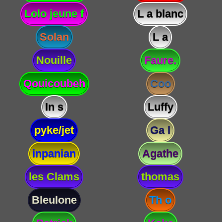
Lolo jeune f
L a blanc
Solan
L a
Nouille
Faure.
Qouicoubeh
Coo
In s
Luffy
pyke/jet
Ga l
inpanian
Agathe
les Clams
thomas
Bleulone
Th o