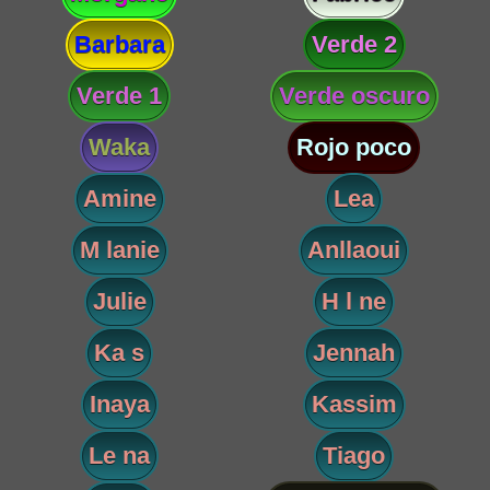
Barbara
Verde 2
Verde 1
Verde oscuro
Waka
Rojo poco
Amine
Lea
M lanie
Anllaoui
Julie
H l ne
Ka s
Jennah
Inaya
Kassim
Le na
Tiago