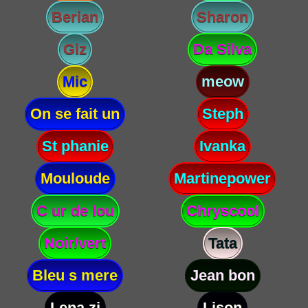
Berian
Sharon
Giz
Da Silva
Mic
meow
On se fait un
Steph
St phanie
Ivanka
Mouloude
Martinepower
C ur de lou
Chryscool
Noir/vert
Tata
Bleu s mere
Jean bon
Lena zi
Lison