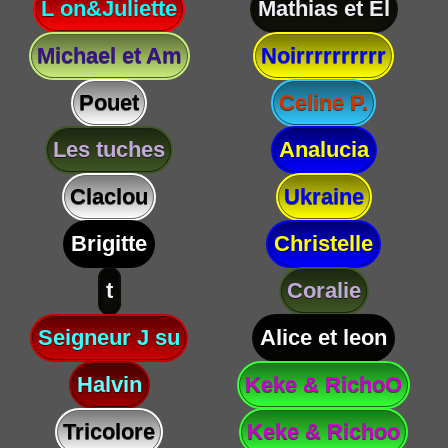
L on&Juliette
Mathias et El
Michael et Am
Noirrrrrrrrrr
Pouet
Celine P.
Les tuches
Analucia
Claclou
Ukraine
Brigitte
Christelle
t
Coralie
Seigneur J su
Alice et leon
Halvin
Keke & RichoO
Tricolore
Keke & Richoo