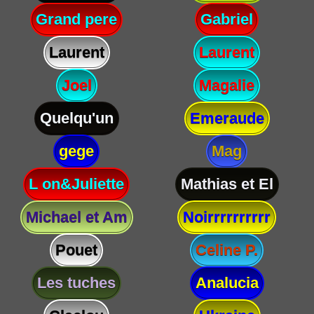
Grand pere
Gabriel
Laurent
Laurent
Joel
Magalie
Quelqu'un
Emeraude
gege
Mag
L on&Juliette
Mathias et El
Michael et Am
Noirrrrrrrrrr
Pouet
Celine P.
Les tuches
Analucia