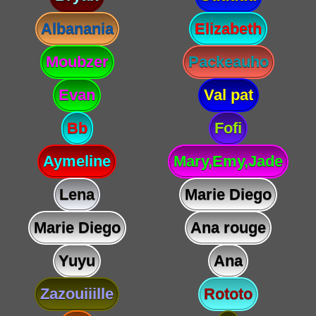
Albanania
Elizabeth
Moubzer
Packeauho
Evan
Val pat
Bb
Fofi
Aymeline
Mary,Emy,Jade
Lena
Marie Diego
Marie Diego
Ana rouge
Yuyu
Ana
Zazouiiille
Rototo