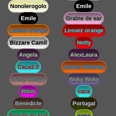
Nonolerogolo
Emile
Emile
Graine de sar
Laisse orange
Lessez orange
Bizzare Camil
Netty
Angela
AlexLaura
Caca2.0
James Whanau
Waky Wakyy
Waky Waky
Riton
caca
Bénédicte
Portugal
Encule du sud
nono