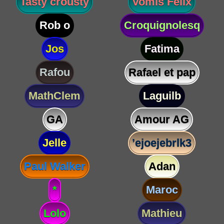
Tasty crousty
Vomis Félix
Rob o
Croquignolesq
Jos
Fatima
Rafou
Rafael et pap
MathClem
Laguilb
GA
Amour AG
Jelle
’ejoejebrlk3
Paul Walker
Adan
*
Maroc
Lolo
Mathieu