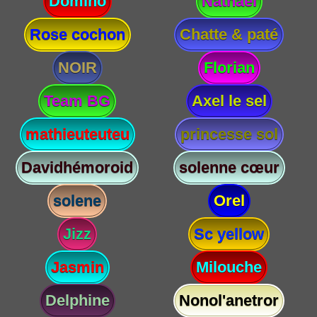
Domino
Nathael
Rose cochon
Chatte & paté
NOIR
Florian
Team BG
Axel le sel
mathieuteuteu
princesse sol
Davidhémoroid
solenne cœur
solene
Orel
Jizz
Sc yellow
Jasmin
Milouche
Delphine
Nonol'anetror