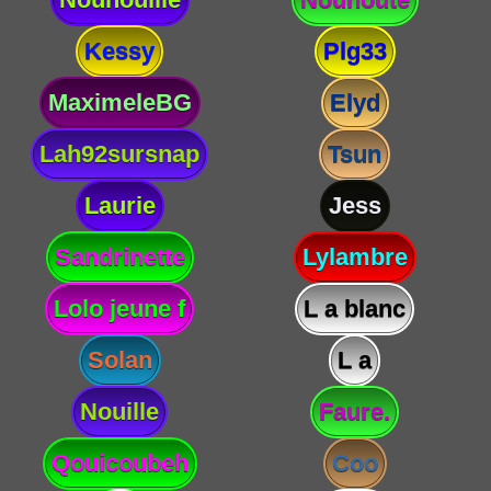
Kessy
Plg33
MaximeleBG
Elyd
Lah92sursnap
Tsun
Laurie
Jess
Sandrinette
Lylambre
Lolo jeune f
L a blanc
Solan
L a
Nouille
Faure.
Qouicoubeh
Coo