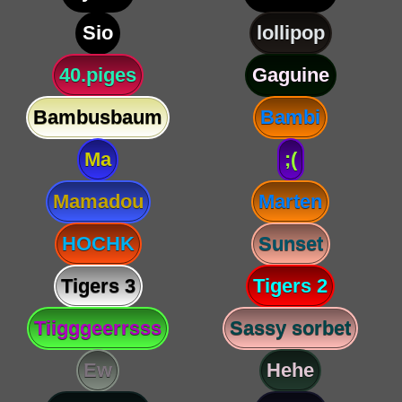
Sio
lollipop
40.piges
Gaguine
Bambusbaum
Bambi
Ma
;(
Mamadou
Marten
HOCHK
Sunset
Tigers 3
Tigers 2
Tiigggeerrsss
Sassy sorbet
Ew
Hehe