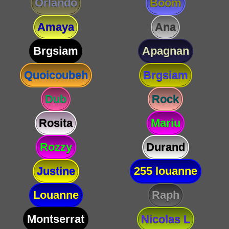
Orlando
Boom
Amaya
Ana
Brgsiam
Apagnan
Quoicoubeh
Brgsiam
Dub
Rock
Rosita
Mariu
Rozzy
Durand
Justine
255 louanne
Louanne
Raph
Montserrat
Nicolas L