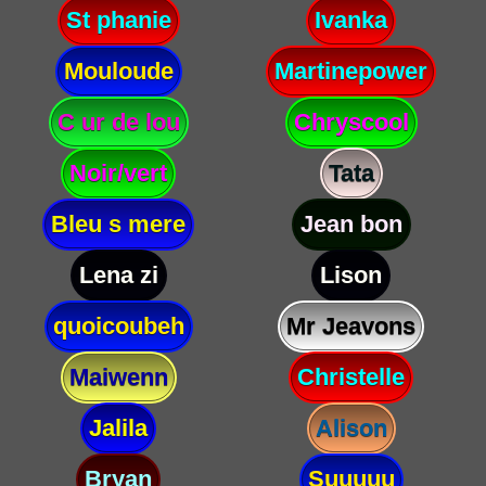
St phanie
Ivanka
Mouloude
Martinepower
C ur de lou
Chryscool
Noir/vert
Tata
Bleu s mere
Jean bon
Lena zi
Lison
quoicoubeh
Mr Jeavons
Maiwenn
Christelle
Jalila
Alison
Bryan
Suuuuu