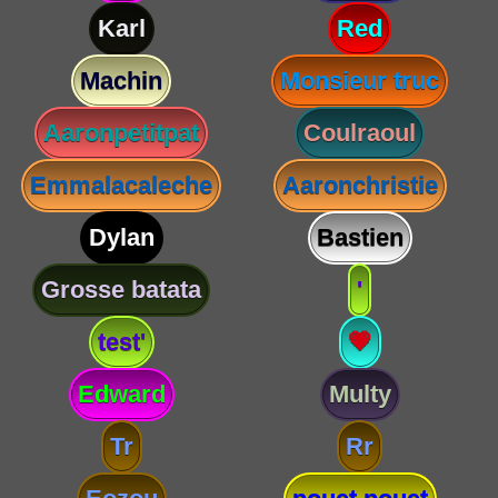
Karl
Red
Machin
Monsieur truc
Aaronpetitpat
Coulraoul
Emmalacaleche
Aaronchristie
Dylan
Bastien
Grosse batata
'
test'
💗
Edward
Multy
Tr
Rr