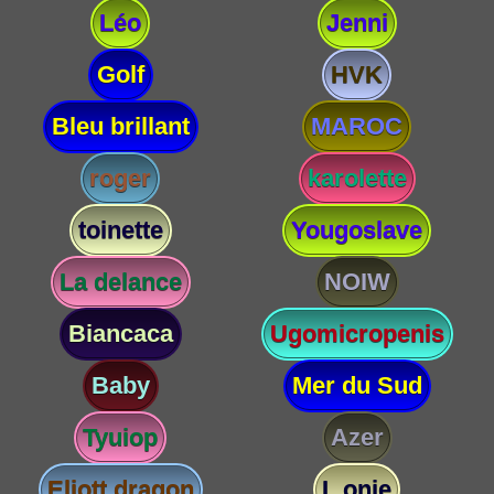
Léo
Jenni
Golf
HVK
Bleu brillant
MAROC
roger
karolette
toinette
Yougoslave
La delance
NOIW
Biancaca
Ugomicropenis
Baby
Mer du Sud
Tyuiop
Azer
Eliott dragon
L onie