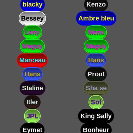
blacky
Kenzo
Bessey
Ambre bleu
Leny
Menu
Maguy
Maguy
Marceau
Hans
Hans
Prout
Staline
Sha se
Itler
Sof
JPL
King Sally
Eymet
Bonheur