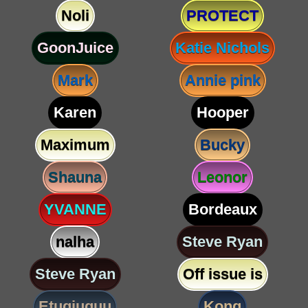
Noli
PROTECT
GoonJuice
Katie Nichols
Mark
Annie pink
Karen
Hooper
Maximum
Bucky
Shauna
Leonor
YVANNE
Bordeaux
nalha
Steve Ryan
Steve Ryan
Off issue is
Etugjuguu
Kong