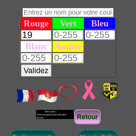
Rouge
Vert
Bleu
Blanc
Ambre
Validez
Retour