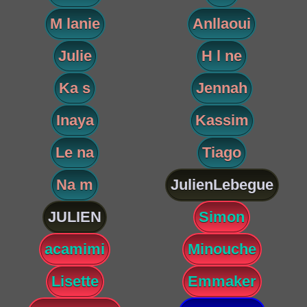
M lanie
Anllaoui
Julie
H l ne
Ka s
Jennah
Inaya
Kassim
Le na
Tiago
Na m
JulienLebegue
JULIEN
Simon
acamimi
Minouche
Lisette
Emmaker