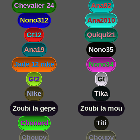
Chevalier 24
Ana92
Nono312
Ana2010
Gt12
Quiqui21
Ana19
Nono35
Jade 12 nike
Nono34
Gt2
Gt
Nike
Tika
Zoubi la gepe
Zoubi la mou
Chonard
Titi
Choupy
Choupy