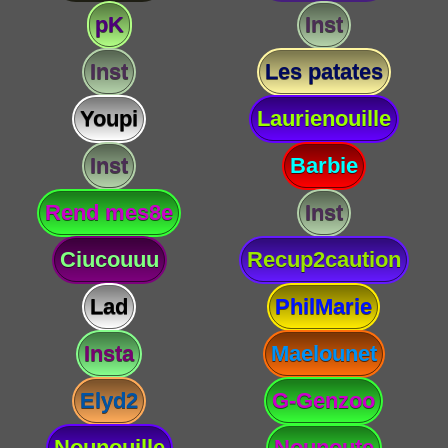
pK
Inst
Inst
Les patates
Youpi
Laurienouille
Inst
Barbie
Rend mes8e
Inst
Ciucouuu
Recup2caution
Lad
PhilMarie
Insta
Maelounet
Elyd2
G-Genzoo
Nounouille
Nounoute