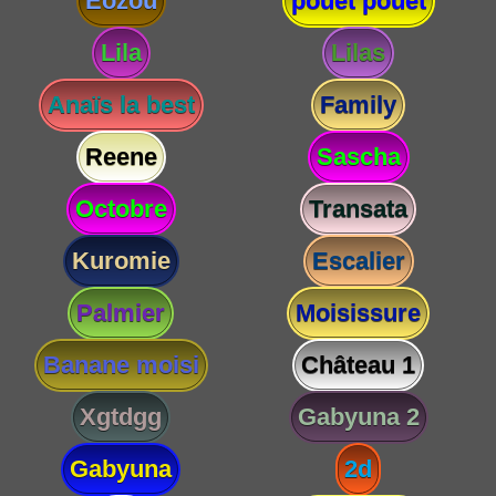
Eozou
pouet pouet
Lila
Lilas
Anaïs la best
Family
Reene
Sascha
Octobre
Transata
Kuromie
Escalier
Palmier
Moisissure
Banane moisi
Château 1
Xgtdgg
Gabyuna 2
Gabyuna
2d