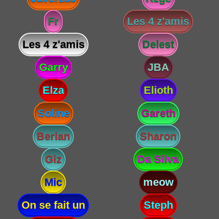
Fr
Les 4 z'amis
Les 4 z'amis
Delest
Garry
JBA
Elza
Elioth
Soline
Gareth
Berian
Sharon
Giz
Da Silva
Mic
meow
On se fait un
Steph