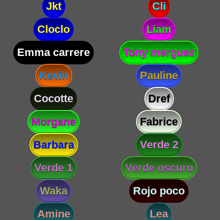
Jkt
Cli
Cloclo
Liam
Emma carrere
Tony merguez
Kevin
Pauline
Cocotte
Dref
Morgane
Fabrice
Barbara
Verde 2
Verde 1
Verde oscuro
Waka
Rojo poco
Amine
Lea