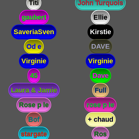
Titi
John Turquois
gaubert
Ellie
SaveriaSven
Kirstie
Od e
DAVE
Virginie
Virginie
45
Dave
Laura & Jamie
Full
Rose p le
rose p le
Bof
+ chaud
stargate
Ros