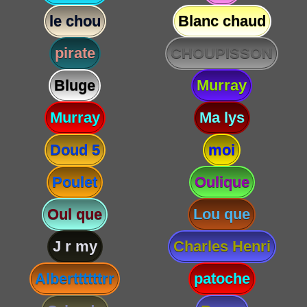
le chou
Blanc chaud
pirate
CHOUPISSON
Bluge
Murray
Murray
Ma lys
Doud 5
moi
Poulet
Oulique
Oul que
Lou que
J r my
Charles Henri
Alberttttttrr
patoche