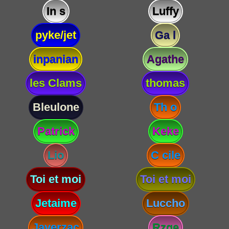
In s
Luffy
pyke/jet
Ga l
inpanian
Agathe
les Clams
thomas
Bleulone
Th o
Patrick
Keke
Lio
C cile
Toi et moi
Toi et moi
Jetaime
Luccho
Javerzac
Rzge