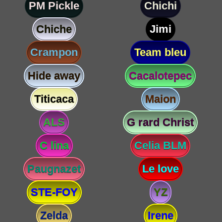
PM Pickle
Chichi
Chiche
Jimi
Crampon
Team bleu
Hide away
Cacalotepec
Titicaca
Maion
ALS
G rard Christ
C lina
Celia BLM
Paugnazet
Le love
STE-FOY
YZ
Zelda
Irene