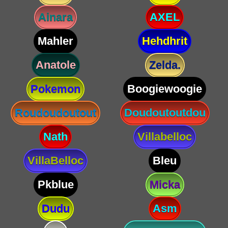
Ainara
AXEL
Mahler
Hehdhrit
Anatole
Zelda.
Pokemon
Boogiewoogie
Roudoudoutout
Doudoutoutdou
Nath
Villabelloc
VillaBelloc
Bleu
Pkblue
Micka
Dudu
Asm