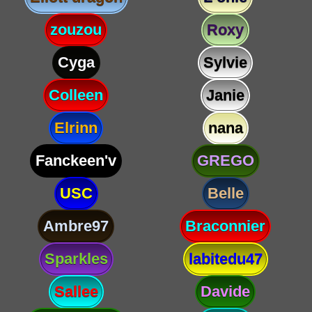
zouzou
Roxy
Cyga
Sylvie
Colleen
Janie
Elrinn
nana
Fanckeen'v
GREGO
USC
Belle
Ambre97
Braconnier
Sparkles
labitedu47
Sallee
Davide