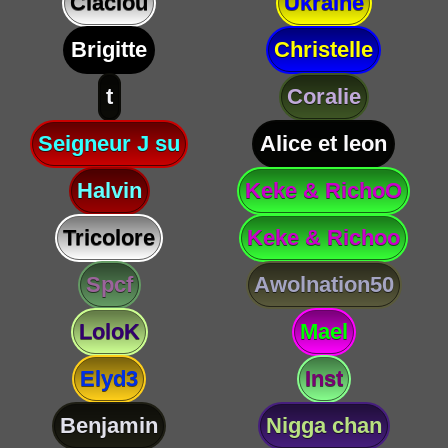
Claclou
Ukraine
Brigitte
Christelle
t
Coralie
Seigneur J su
Alice et leon
Halvin
Keke & RichoO
Tricolore
Keke & Richoo
Spcf
Awolnation50
LoloK
Mael
Elyd3
Inst
Benjamin
Nigga chan