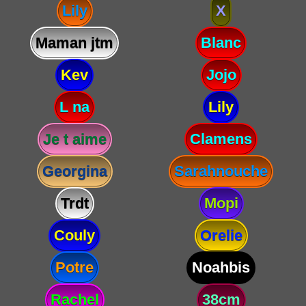
Lily
X
Maman jtm
Blanc
Kev
Jojo
L na
Lily
Je t aime
Clamens
Georgina
Sarahnouche
Trdt
Mopi
Couly
Orelie
Potre
Noahbis
Rachel
38cm