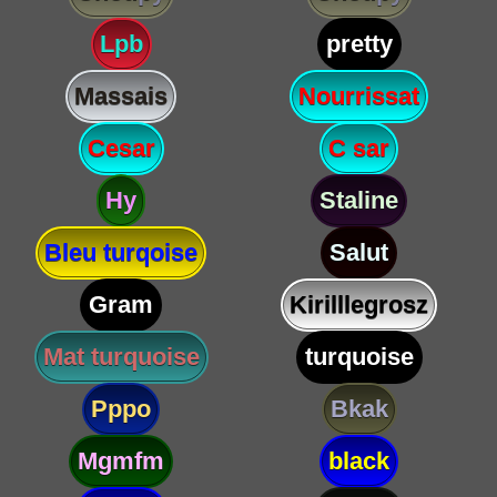
Lpb
pretty
Massais
Nourrissat
Cesar
C sar
Hy
Staline
Bleu turqoise
Salut
Gram
Kirilllegrosz
Mat turquoise
turquoise
Pppo
Bkak
Mgmfm
black