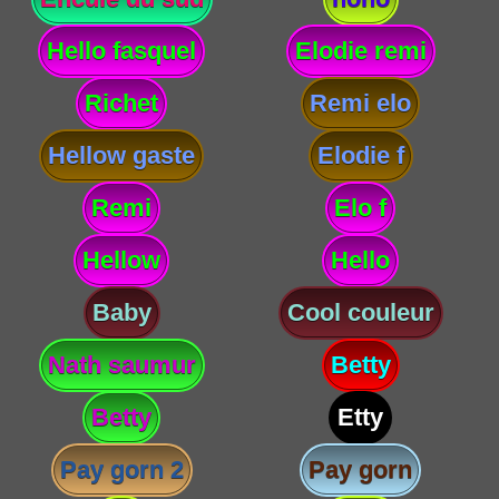
Hello fasquel
Elodie remi
Richet
Remi elo
Hellow gaste
Elodie f
Remi
Elo f
Hellow
Hello
Baby
Cool couleur
Nath saumur
Betty
Betty
Etty
Pay gorn 2
Pay gorn