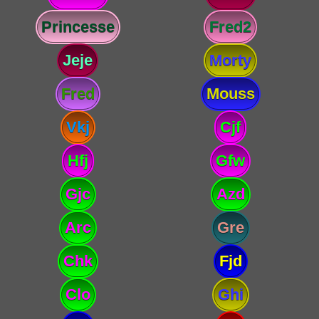
Princesse
Fred2
Jeje
Morty
Fred
Mouss
Vkj
Cjf
Hfj
Gfw
Gjc
Azd
Arc
Gre
Chk
Fjd
Clo
Ghi