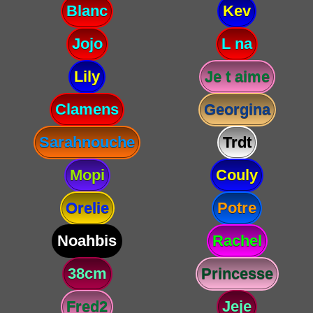
Blanc
Kev
Jojo
L na
Lily
Je t aime
Clamens
Georgina
Sarahnouche
Trdt
Mopi
Couly
Orelie
Potre
Noahbis
Rachel
38cm
Princesse
Fred2
Jeje