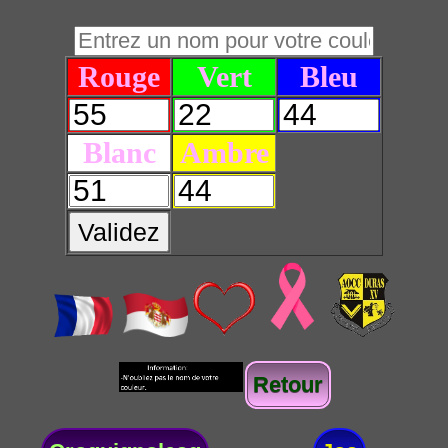
Rouge
Vert
Bleu
Blanc
Ambre
Validez
Retour