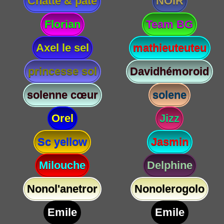
Chatte & paté
NOIR
Florian
Team BG
Axel le sel
mathieuteuteu
princesse sol
Davidhémoroid
solenne cœur
solene
Orel
Jizz
Sc yellow
Jasmin
Milouche
Delphine
Nonol'anetror
Nonolerogolo
Emile
Emile