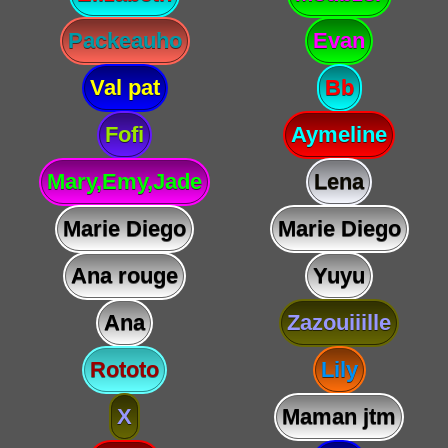
Packeauho
Evan
Val pat
Bb
Fofi
Aymeline
Mary,Emy,Jade
Lena
Marie Diego
Marie Diego
Ana rouge
Yuyu
Ana
Zazouiiille
Rototo
Lily
X
Maman jtm