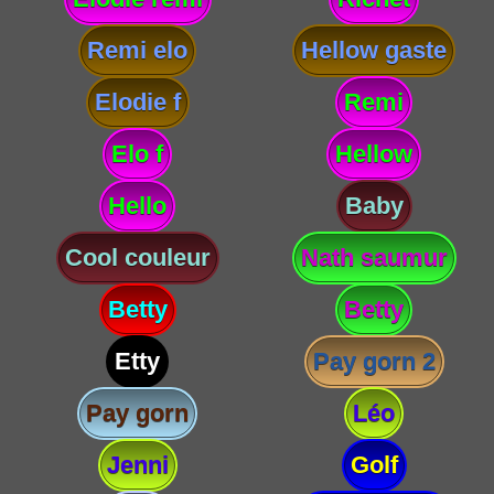
Remi elo
Hellow gaste
Elodie f
Remi
Elo f
Hellow
Hello
Baby
Cool couleur
Nath saumur
Betty
Betty
Etty
Pay gorn 2
Pay gorn
Léo
Jenni
Golf