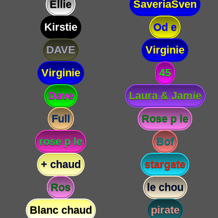
Ellie
SaveriaSven
Kirstie
Od e
DAVE
Virginie
Virginie
45
Dave
Laura & Jamie
Full
Rose p le
rose p le
Bof
+ chaud
stargate
Ros
le chou
Blanc chaud
pirate