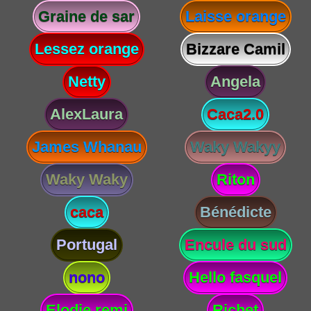
Graine de sar
Laisse orange
Lessez orange
Bizzare Camil
Netty
Angela
AlexLaura
Caca2.0
James Whanau
Waky Wakyy
Waky Waky
Riton
caca
Bénédicte
Portugal
Encule du sud
nono
Hello fasquel
Elodie remi
Richet