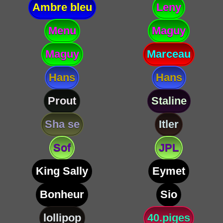
Ambre bleu
Leny
Menu
Maguy
Maguy
Marceau
Hans
Hans
Prout
Staline
Sha se
Itler
Sof
JPL
King Sally
Eymet
Bonheur
Sio
lollipop
40.piges