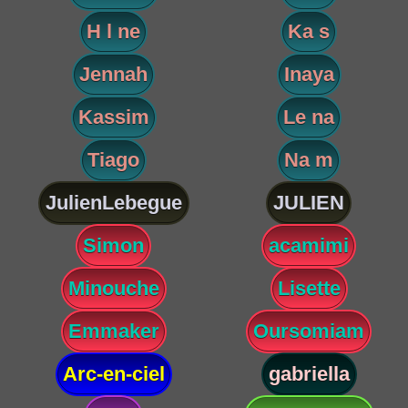
H l ne
Ka s
Jennah
Inaya
Kassim
Le na
Tiago
Na m
JulienLebegue
JULIEN
Simon
acamimi
Minouche
Lisette
Emmaker
Oursomiam
Arc-en-ciel
gabriella