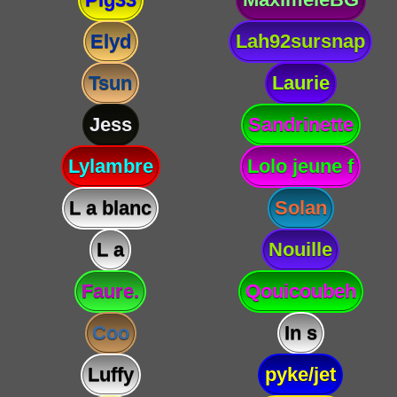
Elyd
Lah92sursnap
Tsun
Laurie
Jess
Sandrinette
Lylambre
Lolo jeune f
L a blanc
Solan
L a
Nouille
Faure.
Qouicoubeh
Coo
In s
Luffy
pyke/jet