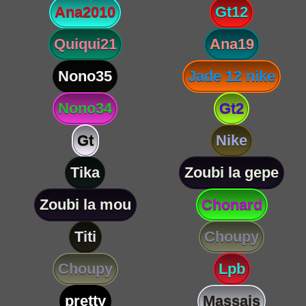
Ana2010
Gt12
Quiqui21
Ana19
Nono35
Jade 12 nike
Nono34
Gt2
Gt
Nike
Tika
Zoubi la gepe
Zoubi la mou
Chonard
Titi
Choupy
Choupy
Lpb
pretty
Massais