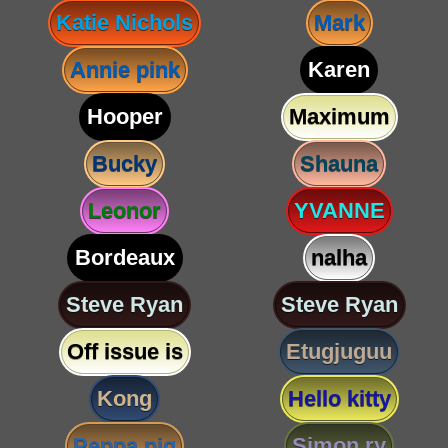
Katie Nichols
Mark
Annie pink
Karen
Hooper
Maximum
Bucky
Shauna
Leonor
YVANNE
Bordeaux
nalha
Steve Ryan
Steve Ryan
Off issue is
Etugjuguu
Kong
Hello kitty
Peppa pig
Simon ry