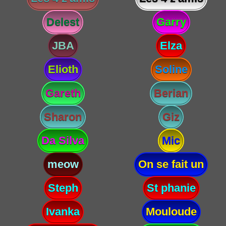
Delest
Garry
JBA
Elza
Elioth
Soline
Gareth
Berian
Sharon
Giz
Da Silva
Mic
meow
On se fait un
Steph
St phanie
Ivanka
Mouloude