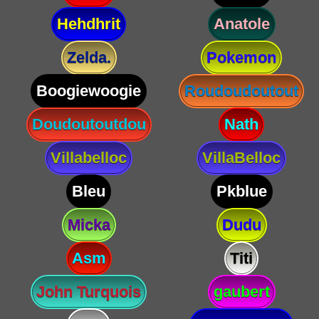
Hehdhrit
Anatole
Zelda.
Pokemon
Boogiewoogie
Roudoudoutout
Doudoutoutdou
Nath
Villabelloc
VillaBelloc
Bleu
Pkblue
Micka
Dudu
Asm
Titi
John Turquois
gaubert