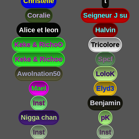
Christelle
t
Coralie
Seigneur J su
Alice et leon
Halvin
Keke & RichoO
Tricolore
Keke & Richoo
Spcf
Awolnation50
LoloK
Mael
Elyd3
Inst
Benjamin
Nigga chan
pK
Inst
Inst