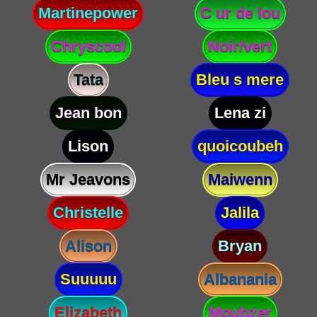
Martinepower
C ur de lou
Chryscool
Noir/vert
Tata
Bleu s mere
Jean bon
Lena zi
Lison
quoicoubeh
Mr Jeavons
Maiwenn
Christelle
Jalila
Alison
Bryan
Suuuuu
Albanania
Elizabeth
Moubzer