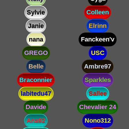
Sylvie
Colleen
Janie
Elrinn
nana
Fanckeen'v
GREGO
USC
Belle
Ambre97
Braconnier
Sparkles
labitedu47
Sallee
Davide
Chevalier 24
Ana92
Nono312