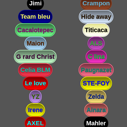
Jimi
Crampon
Team bleu
Hide away
Cacalotepec
Titicaca
Maion
ALS
G rard Christ
C lina
Celia BLM
Paugnazet
Le love
STE-FOY
YZ
Zelda
Irene
Ainara
AXEL
Mahler