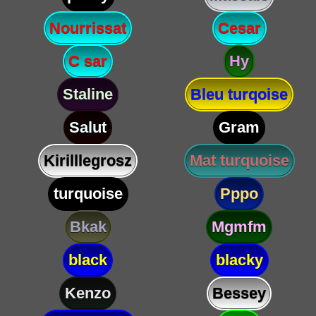
Nourrissat
Cesar
C sar
Hy
Staline
Bleu turqoise
Salut
Gram
Kirilllegrosz
Mat turquoise
turquoise
Pppo
Bkak
Mgmfm
black
blacky
Kenzo
Bessey