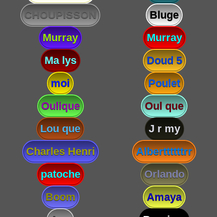
CHOUPISSON
Bluge
Murray
Murray
Ma lys
Doud 5
moi
Poulet
Oulique
Oul que
Lou que
J r my
Charles Henri
Alberttttttrr
patoche
Orlando
Boom
Amaya