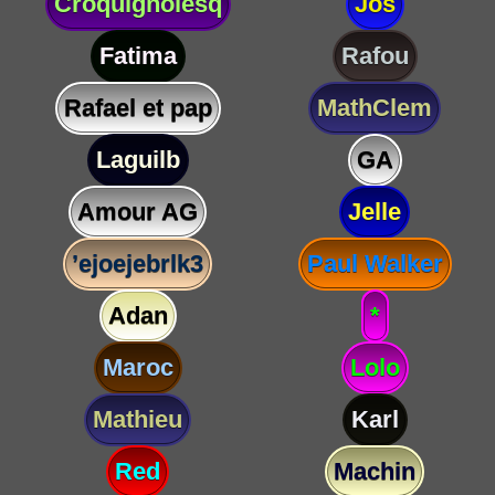
Croquignolesq
Jos
Fatima
Rafou
Rafael et pap
MathClem
Laguilb
GA
Amour AG
Jelle
’ejoejebrlk3
Paul Walker
Adan
*
Maroc
Lolo
Mathieu
Karl
Red
Machin