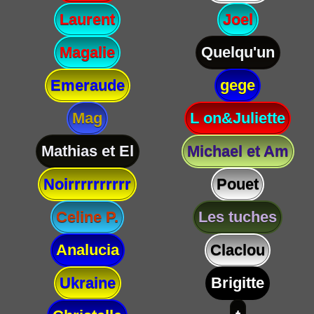
Laurent
Joel
Magalie
Quelqu'un
Emeraude
gege
Mag
L on&Juliette
Mathias et El
Michael et Am
Noirrrrrrrrrr
Pouet
Celine P.
Les tuches
Analucia
Claclou
Ukraine
Brigitte