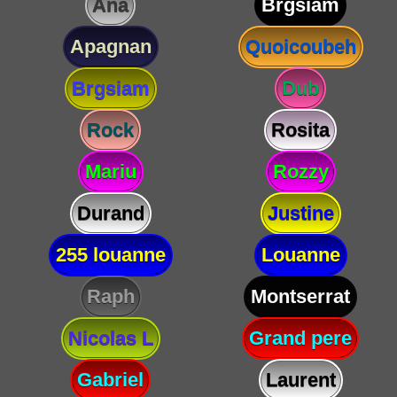
Ana
Brgsiam
Apagnan
Quoicoubeh
Brgsiam
Dub
Rock
Rosita
Mariu
Rozzy
Durand
Justine
255 louanne
Louanne
Raph
Montserrat
Nicolas L
Grand pere
Gabriel
Laurent