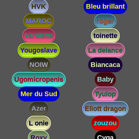
HVK
Bleu brillant
MAROC
roger
karolette
toinette
Yougoslave
La delance
NOIW
Biancaca
Ugomicropenis
Baby
Mer du Sud
Tyuiop
Azer
Eliott dragon
L onie
zouzou
Roxy
Cyga