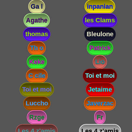
Ga l
inpanian
Agathe
les Clams
thomas
Bleulone
Th o
Patrick
Keke
Lio
C cile
Toi et moi
Toi et moi
Jetaime
Luccho
Javerzac
Rzge
Fr
Les 4 z'amis
Les 4 z'amis