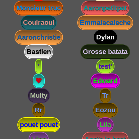
Monsieur truc
Aaronpetitpat
Coulraoul
Emmalacaleche
Aaronchristie
Dylan
Bastien
Grosse batata
'
test'
💗
Edward
Multy
Tr
Rr
Eozou
pouet pouet
Lila