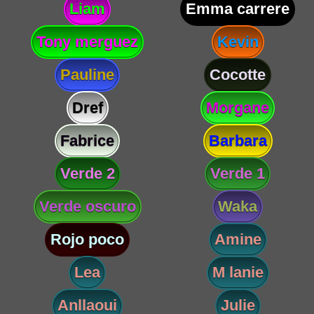
Liam
Emma carrere
Tony merguez
Kevin
Pauline
Cocotte
Dref
Morgane
Fabrice
Barbara
Verde 2
Verde 1
Verde oscuro
Waka
Rojo poco
Amine
Lea
M lanie
Anllaoui
Julie