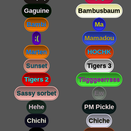
Gaguine
Bambusbaum
Bambi
Ma
;(
Mamadou
Marten
HOCHK
Sunset
Tigers 3
Tigers 2
Tiigggeerrsss
Sassy sorbet
Ew
Hehe
PM Pickle
Chichi
Chiche