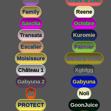
Lilas
Anaïs la best
Family
Reene
Sascha
Octobre
Transata
Kuromie
Escalier
Palmier
Moisissure
Banane moisi
Château 1
Xgtdgg
Gabyuna 2
Gabyuna
2d
Noli
PROTECT
GoonJuice