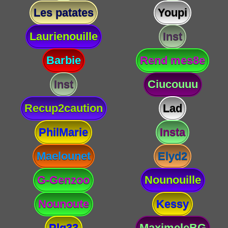
Les patates
Youpi
Laurienouille
Inst
Barbie
Rend mes8e
Inst
Ciucouuu
Recup2caution
Lad
PhilMarie
Insta
Maelounet
Elyd2
G-Genzoo
Nounouille
Nounoute
Kessy
Plg33
MaximeleBG