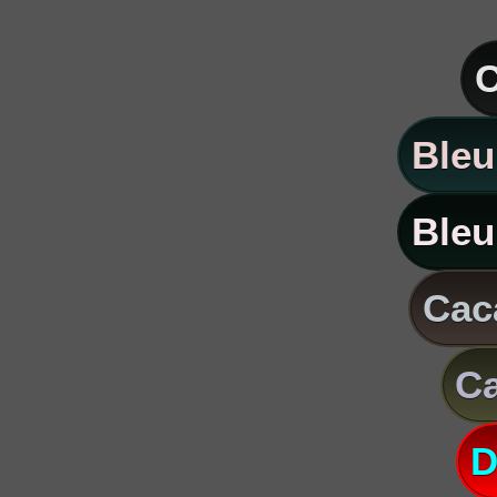
C
Bleu
Bleu
Caca
Ca
D