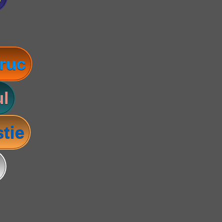
ruc
l
tie