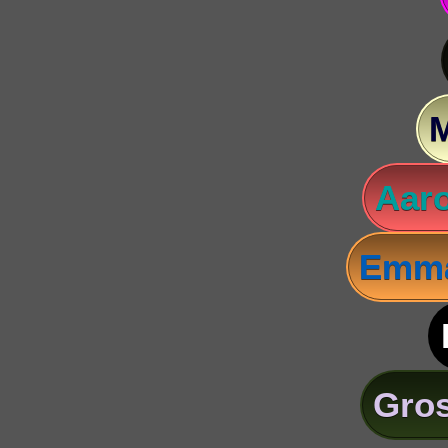
Aaro
Emma
Gros