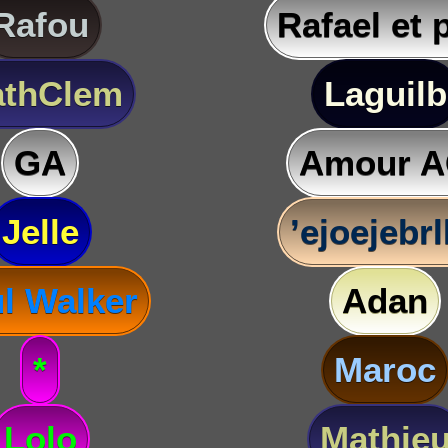
Rafou
Rafael et 
thClem
Laguilb
GA
Amour 
Jelle
’ejoejebr
l Walker
Adan
*
Maroc
Lolo
Mathie