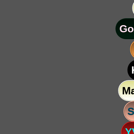
Go
M
S
Y