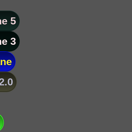
e 5
e 3
ane
2.0