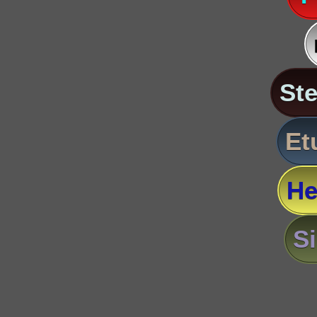
St
Et
He
S