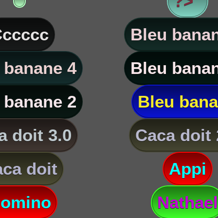
?> '
ccccc
Bleu banan
 banane 4
Bleu banan
 banane 2
Bleu ban
 doit 3.0
Caca doit 
ca doit
Appi
omino
Nathael