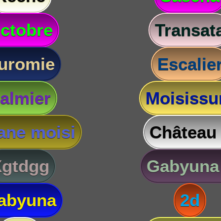
ctobre
Transat
uromie
Escalie
almier
Moisissu
ane moisi
Château
Xgtdgg
Gabyuna
abyuna
2d