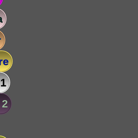
a
r
re
 1
 2