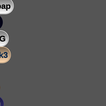
pap
AG
lk3
u