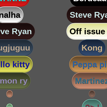
nalha
Steve Ry
eve Ryan
Off issue 
ugjuguu
Kong
llo kitty
Peppa p
imon ry
Martine