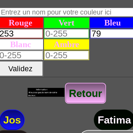
Rouge
Vert
Bleu
Blanc
Ambre
Validez
Retour
Jos
Fatima