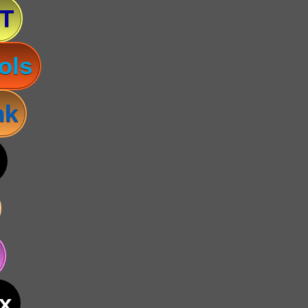
T
ols
nk
x