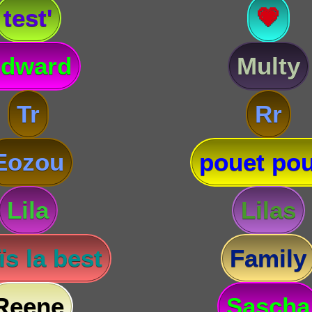
test'
💗
dward
Multy
Tr
Rr
Eozou
pouet pou
Lila
Lilas
s la best
Family
Reene
Sascha