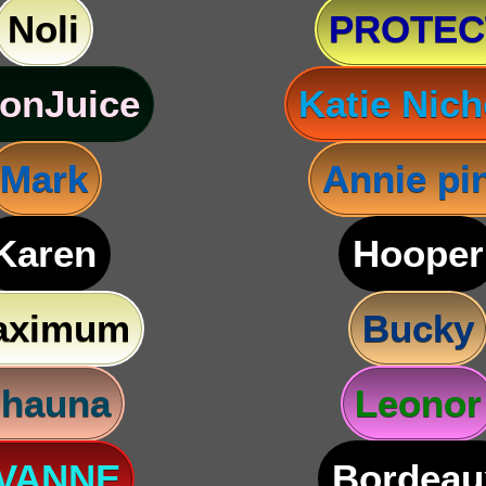
Noli
PROTEC
onJuice
Katie Nich
Mark
Annie pi
Karen
Hooper
aximum
Bucky
hauna
Leonor
VANNE
Bordeau