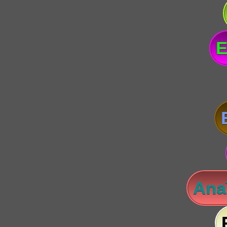
E
Anaï