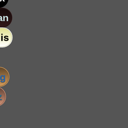
an
is
ig
z