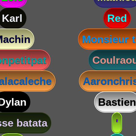
Karl
Red
Machin
Monsieur t
npetitpat
Coulraou
lacaleche
Aaronchris
Dylan
Bastien
se batata
'