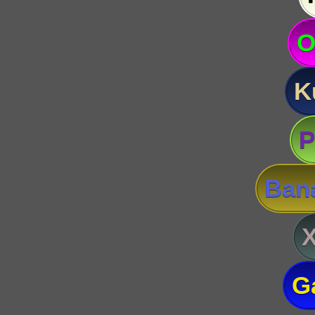
O
K
P
Ban
G