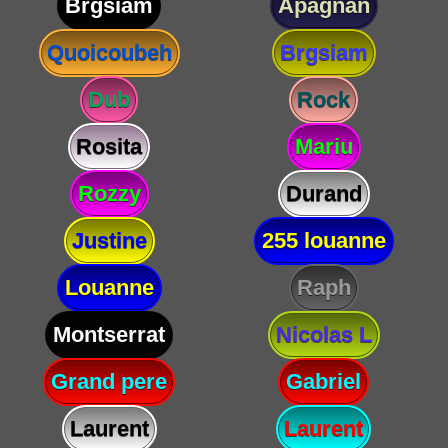
Brgsiam
Apagnan
Quoicoubeh
Brgsiam
Dub
Rock
Rosita
Mariu
Rozzy
Durand
Justine
255 louanne
Louanne
Raph
Montserrat
Nicolas L
Grand pere
Gabriel
Laurent
Laurent