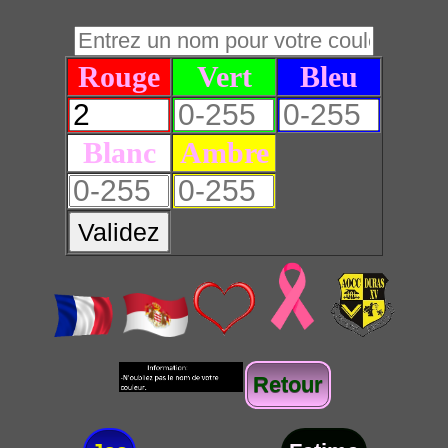
Rouge
Vert
Bleu
Blanc
Ambre
Validez
Retour