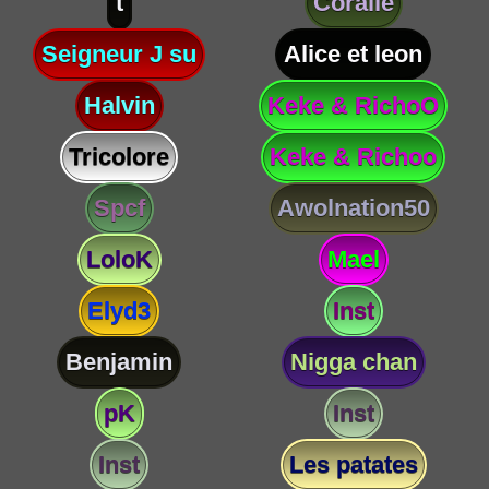
t
Coralie
Seigneur J su
Alice et leon
Halvin
Keke & RichoO
Tricolore
Keke & Richoo
Spcf
Awolnation50
LoloK
Mael
Elyd3
Inst
Benjamin
Nigga chan
pK
Inst
Inst
Les patates