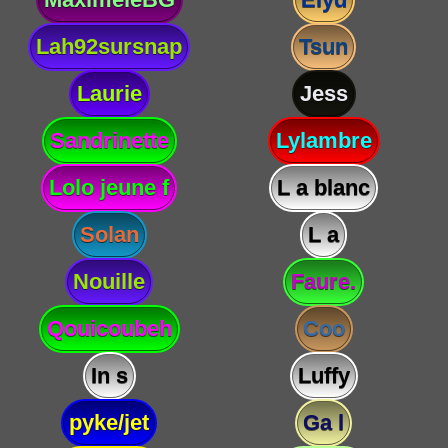
Lah92sursnap
Tsun
Laurie
Jess
Sandrinette
Lylambre
Lolo jeune f
L a blanc
Solan
L a
Nouille
Faure.
Qouicoubeh
Coo
In s
Luffy
pyke/jet
Ga l