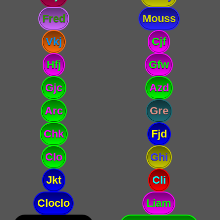
Fred
Mouss
Vkj
Cjf
Hfj
Gfw
Gjc
Azd
Arc
Gre
Chk
Fjd
Clo
Ghi
Jkt
Cli
Cloclo
Liam