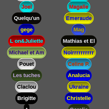
Joel
Magalie
Quelqu'un
Emeraude
gege
Mag
L on&Juliette
Mathias et El
Michael et Am
Noirrrrrrrrrr
Pouet
Celine P.
Les tuches
Analucia
Claclou
Ukraine
Brigitte
Christelle