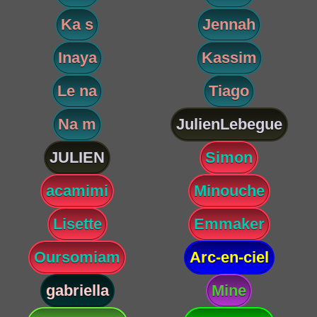
Ka s
Jennah
Inaya
Kassim
Le na
Tiago
Na m
JulienLebegue
JULIEN
Simon
acamimi
Minouche
Lisette
Emmaker
Oursomiam
Arc-en-ciel
gabriella
Mine