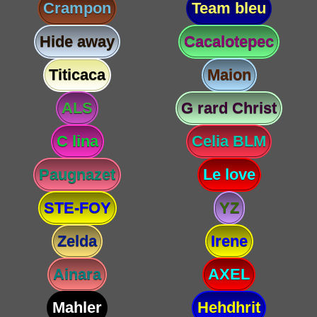
Crampon
Team bleu
Hide away
Cacalotepec
Titicaca
Maion
ALS
G rard Christ
C lina
Celia BLM
Paugnazet
Le love
STE-FOY
YZ
Zelda
Irene
Ainara
AXEL
Mahler
Hehdhrit