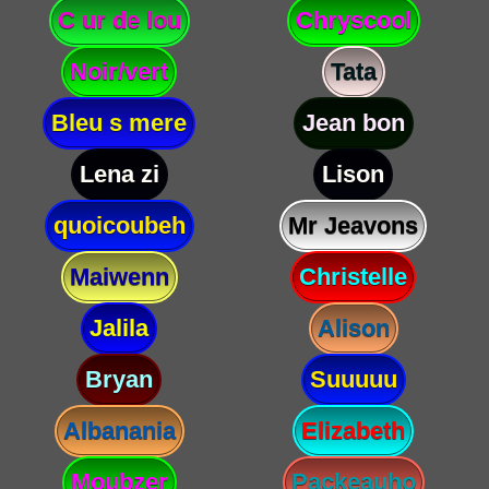
C ur de lou
Chryscool
Noir/vert
Tata
Bleu s mere
Jean bon
Lena zi
Lison
quoicoubeh
Mr Jeavons
Maiwenn
Christelle
Jalila
Alison
Bryan
Suuuuu
Albanania
Elizabeth
Moubzer
Packeauho