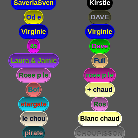
SaveriaSven
Kirstie
Od e
DAVE
Virginie
Virginie
45
Dave
Laura & Jamie
Full
Rose p le
rose p le
Bof
+ chaud
stargate
Ros
le chou
Blanc chaud
pirate
CHOUPISSON