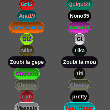
Gt12
Quiqui21
Ana19
Nono35
Jade 12 nike
Nono34
Gt2
Gt
Nike
Tika
Zoubi la gepe
Zoubi la mou
Chonard
Titi
Choupy
Choupy
Lpb
pretty
Massais
Nourrissat