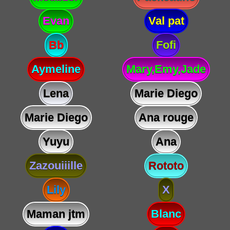
Evan
Val pat
Bb
Fofi
Aymeline
Mary,Emy,Jade
Lena
Marie Diego
Marie Diego
Ana rouge
Yuyu
Ana
Zazouiiille
Rototo
Lily
X
Maman jtm
Blanc