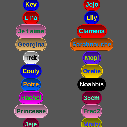
Kev
Jojo
L na
Lily
Je t aime
Clamens
Georgina
Sarahnouche
Trdt
Mopi
Couly
Orelie
Potre
Noahbis
Rachel
38cm
Princesse
Fred2
Jeje
Morty