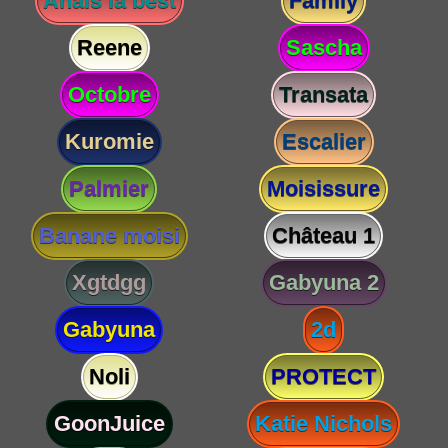
Anaïs la best
Family
Reene
Sascha
Octobre
Transata
Kuromie
Escalier
Palmier
Moisissure
Banane moisi
Château 1
Xgtdgg
Gabyuna 2
Gabyuna
2d
Noli
PROTECT
GoonJuice
Katie Nichols