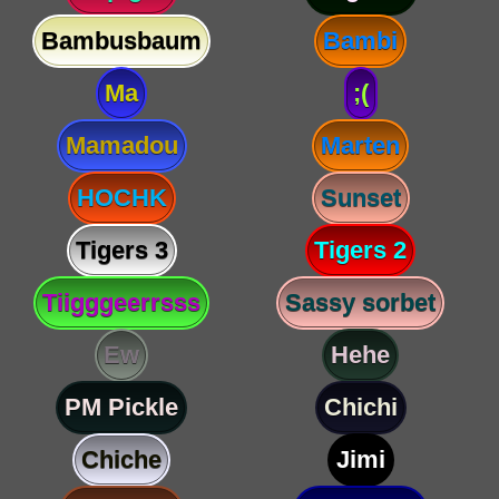
Bambusbaum
Bambi
Ma
;(
Mamadou
Marten
HOCHK
Sunset
Tigers 3
Tigers 2
Tiigggeerrsss
Sassy sorbet
Ew
Hehe
PM Pickle
Chichi
Chiche
Jimi