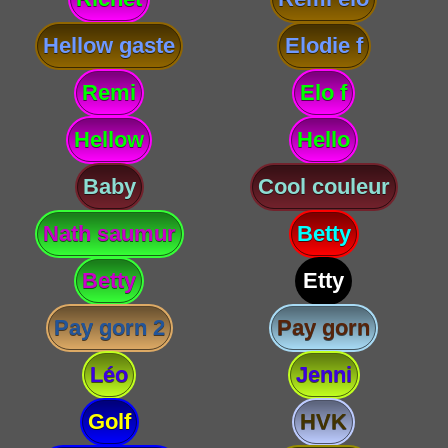
Hellow gaste
Elodie f
Remi
Elo f
Hellow
Hello
Baby
Cool couleur
Nath saumur
Betty
Betty
Etty
Pay gorn 2
Pay gorn
Léo
Jenni
Golf
HVK