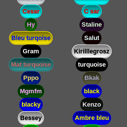
Cesar
C sar
Hy
Staline
Bleu turqoise
Salut
Gram
Kirilllegrosz
Mat turquoise
turquoise
Pppo
Bkak
Mgmfm
black
blacky
Kenzo
Bessey
Ambre bleu