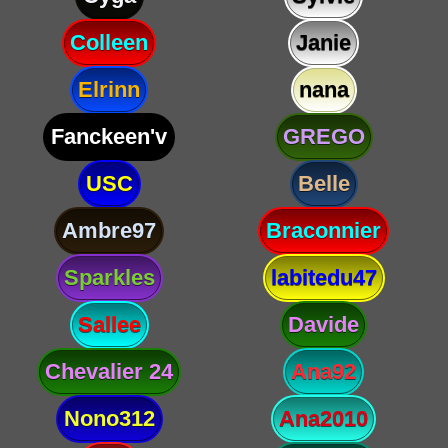
Colleen
Janie
Elrinn
nana
Fanckeen'v
GREGO
USC
Belle
Ambre97
Braconnier
Sparkles
labitedu47
Sallee
Davide
Chevalier 24
Ana92
Nono312
Ana2010