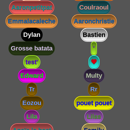
Aaronpetitpat
Coulraoul
Emmalacaleche
Aaronchristie
Dylan
Bastien
Grosse batata
'
test'
💗
Edward
Multy
Tr
Rr
Eozou
pouet pouet
Lila
Lilas