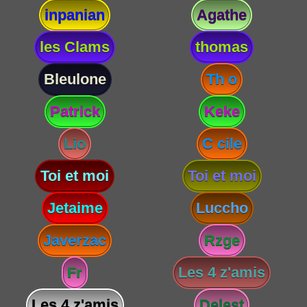
inpanian
Agathe
les Clams
thomas
Bleulone
Th o
Patrick
Keke
Lio
C cile
Toi et moi
Toi et moi
Jetaime
Luccho
Javerzac
Rzge
Fr
Les 4 z'amis
Les 4 z'amis
Delest