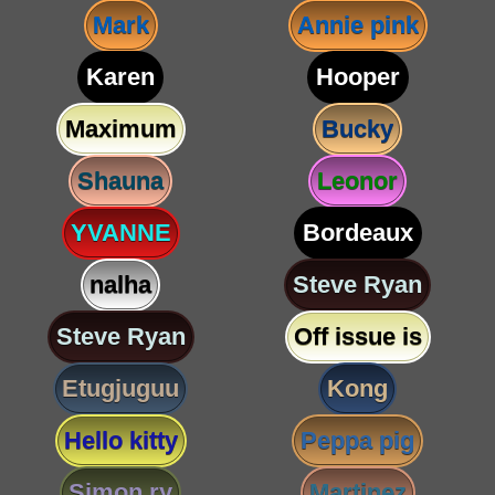
Mark
Annie pink
Karen
Hooper
Maximum
Bucky
Shauna
Leonor
YVANNE
Bordeaux
nalha
Steve Ryan
Steve Ryan
Off issue is
Etugjuguu
Kong
Hello kitty
Peppa pig
Simon ry
Martinez