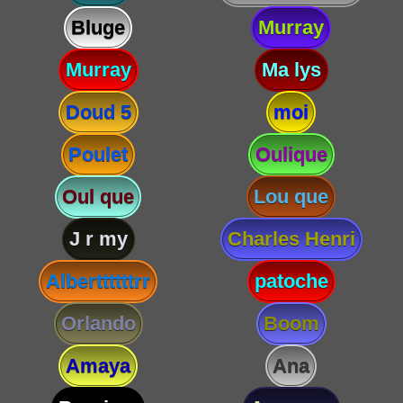
Bluge
Murray
Murray
Ma lys
Doud 5
moi
Poulet
Oulique
Oul que
Lou que
J r my
Charles Henri
Alberttttttrr
patoche
Orlando
Boom
Amaya
Ana