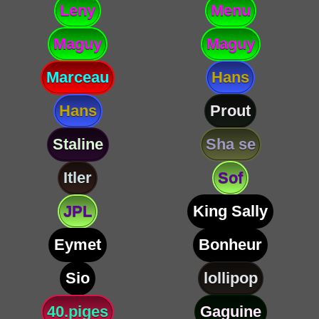
Leny
Menu
Maguy
Maguy
Marceau
Hans
Hans
Prout
Staline
Sha se
Itler
Sof
JPL
King Sally
Eymet
Bonheur
Sio
lollipop
40.piges
Gaguine