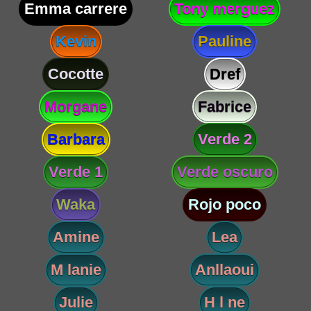
Emma carrere
Tony merguez
Kevin
Pauline
Cocotte
Dref
Morgane
Fabrice
Barbara
Verde 2
Verde 1
Verde oscuro
Waka
Rojo poco
Amine
Lea
M lanie
Anllaoui
Julie
H l ne