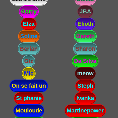
Garry
JBA
Elza
Elioth
Soline
Gareth
Berian
Sharon
Giz
Da Silva
Mic
meow
On se fait un
Steph
St phanie
Ivanka
Mouloude
Martinepower