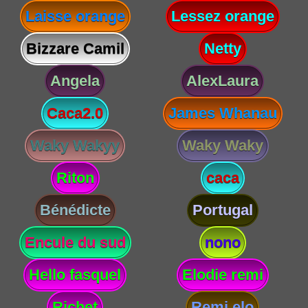
Laisse orange
Lessez orange
Bizzare Camil
Netty
Angela
AlexLaura
Caca2.0
James Whanau
Waky Wakyy
Waky Waky
Riton
caca
Bénédicte
Portugal
Encule du sud
nono
Hello fasquel
Elodie remi
Richet
Remi elo