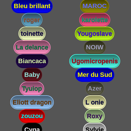
Bleu brillant
MAROC
roger
karolette
toinette
Yougoslave
La delance
NOIW
Biancaca
Ugomicropenis
Baby
Mer du Sud
Tyuiop
Azer
Eliott dragon
L onie
zouzou
Roxy
Cyga
Sylvie