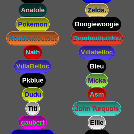
Anatole
Zelda.
Pokemon
Boogiewoogie
Roudoudoutout
Doudoutoutdou
Nath
Villabelloc
VillaBelloc
Bleu
Pkblue
Micka
Dudu
Asm
Titi
John Turquois
gaubert
Ellie