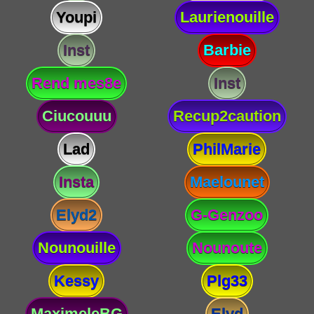
Youpi
Laurienouille
Inst
Barbie
Rend mes8e
Inst
Ciucouuu
Recup2caution
Lad
PhilMarie
Insta
Maelounet
Elyd2
G-Genzoo
Nounouille
Nounoute
Kessy
Plg33
MaximeleBG
Elyd