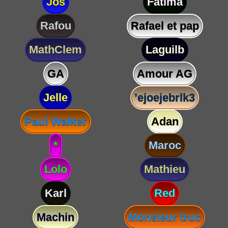
Jos
Fatima
Rafou
Rafael et pap
MathClem
Laguilb
GA
Amour AG
Jelle
’ejoejebrlk3
Paul Walker
Adan
*
Maroc
Lolo
Mathieu
Karl
Red
Machin
Monsieur truc