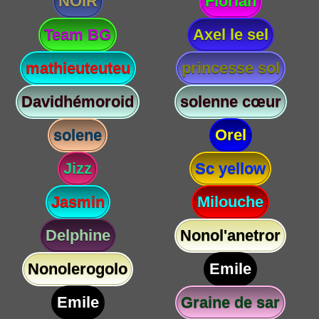
NOIR
Florian
Team BG
Axel le sel
mathieuteuteu
princesse sol
Davidhémoroid
solenne cœur
solene
Orel
Jizz
Sc yellow
Jasmin
Milouche
Delphine
Nonol'anetror
Nonolerogolo
Emile
Emile
Graine de sar