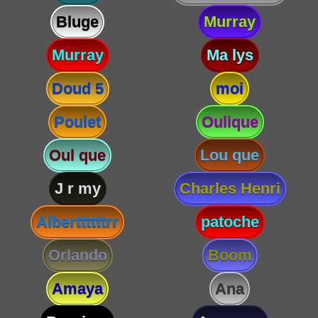
Bluge
Murray
Murray
Ma lys
Doud 5
moi
Poulet
Oulique
Oul que
Lou que
J r my
Charles Henri
Alberttttttrr
patoche
Orlando
Boom
Amaya
Ana