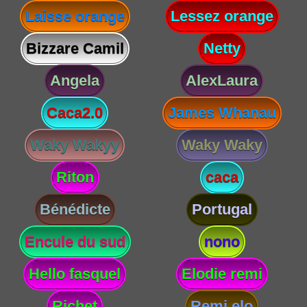
Laisse orange
Lessez orange
Bizzare Camil
Netty
Angela
AlexLaura
Caca2.0
James Whanau
Waky Wakyy
Waky Waky
Riton
caca
Bénédicte
Portugal
Encule du sud
nono
Hello fasquel
Elodie remi
Richet
Remi elo