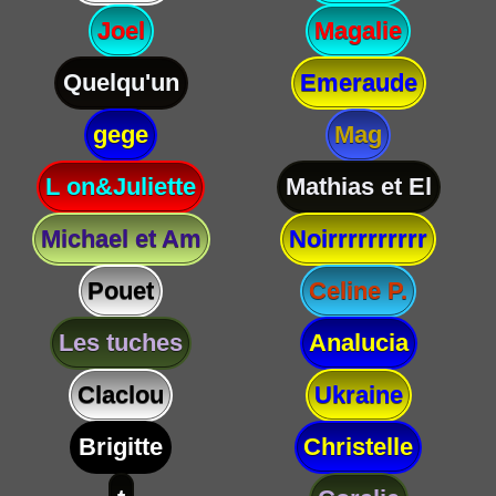
Joel
Magalie
Quelqu'un
Emeraude
gege
Mag
L on&Juliette
Mathias et El
Michael et Am
Noirrrrrrrrrr
Pouet
Celine P.
Les tuches
Analucia
Claclou
Ukraine
Brigitte
Christelle