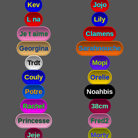
Kev
Jojo
L na
Lily
Je t aime
Clamens
Georgina
Sarahnouche
Trdt
Mopi
Couly
Orelie
Potre
Noahbis
Rachel
38cm
Princesse
Fred2
Jeje
Morty