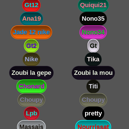
Gt12
Quiqui21
Ana19
Nono35
Jade 12 nike
Nono34
Gt2
Gt
Nike
Tika
Zoubi la gepe
Zoubi la mou
Chonard
Titi
Choupy
Choupy
Lpb
pretty
Massais
Nourrissat