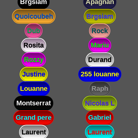
Brgsiam
Apagnan
Quoicoubeh
Brgsiam
Dub
Rock
Rosita
Mariu
Rozzy
Durand
Justine
255 louanne
Louanne
Raph
Montserrat
Nicolas L
Grand pere
Gabriel
Laurent
Laurent