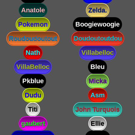
Anatole
Zelda.
Pokemon
Boogiewoogie
Roudoudoutout
Doudoutoutdou
Nath
Villabelloc
VillaBelloc
Bleu
Pkblue
Micka
Dudu
Asm
Titi
John Turquois
gaubert
Ellie