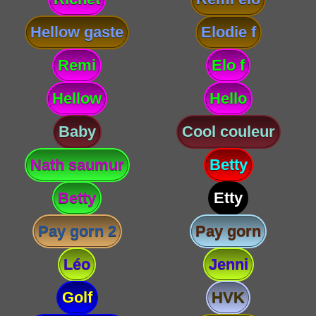
Hellow gaste
Elodie f
Remi
Elo f
Hellow
Hello
Baby
Cool couleur
Nath saumur
Betty
Betty
Etty
Pay gorn 2
Pay gorn
Léo
Jenni
Golf
HVK