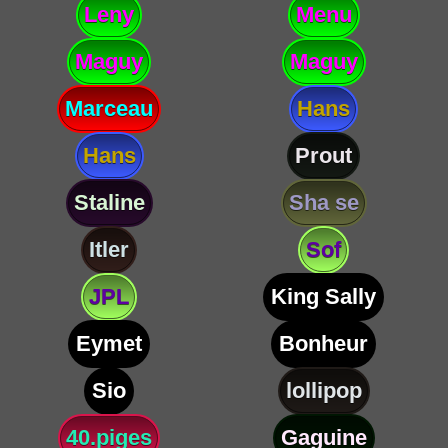
Leny
Menu
Maguy
Maguy
Marceau
Hans
Hans
Prout
Staline
Sha se
Itler
Sof
JPL
King Sally
Eymet
Bonheur
Sio
lollipop
40.piges
Gaguine