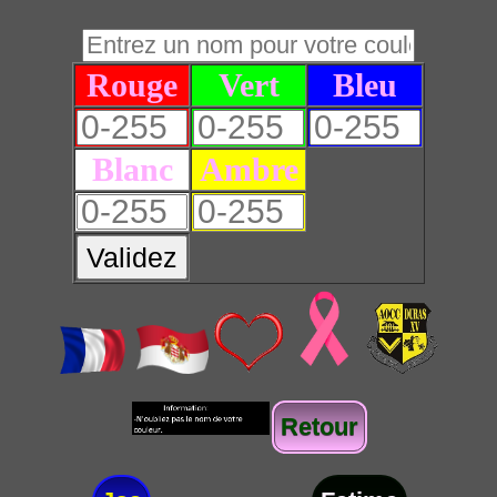
Rouge
Vert
Bleu
Blanc
Ambre
Validez
Retour