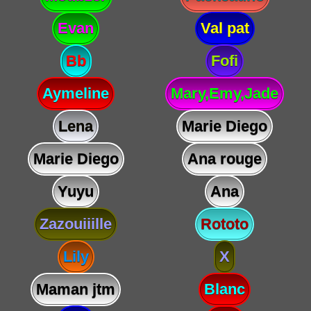
Evan
Val pat
Bb
Fofi
Aymeline
Mary,Emy,Jade
Lena
Marie Diego
Marie Diego
Ana rouge
Yuyu
Ana
Zazouiiille
Rototo
Lily
X
Maman jtm
Blanc