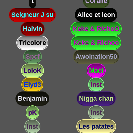
t
Coralie
Seigneur J su
Alice et leon
Halvin
Keke & RichoO
Tricolore
Keke & Richoo
Spcf
Awolnation50
LoloK
Mael
Elyd3
Inst
Benjamin
Nigga chan
pK
Inst
Inst
Les patates