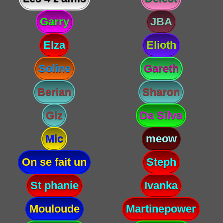
Garry
JBA
Elza
Elioth
Soline
Gareth
Berian
Sharon
Giz
Da Silva
Mic
meow
On se fait un
Steph
St phanie
Ivanka
Mouloude
Martinepower