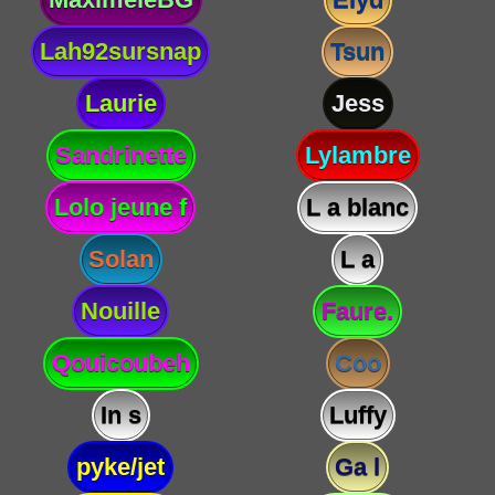
Lah92sursnap
Tsun
Laurie
Jess
Sandrinette
Lylambre
Lolo jeune f
L a blanc
Solan
L a
Nouille
Faure.
Qouicoubeh
Coo
In s
Luffy
pyke/jet
Ga l