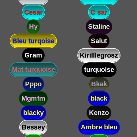
Cesar
C sar
Hy
Staline
Bleu turqoise
Salut
Gram
Kirilllegrosz
Mat turquoise
turquoise
Pppo
Bkak
Mgmfm
black
blacky
Kenzo
Bessey
Ambre bleu