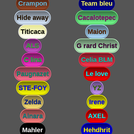
Crampon
Team bleu
Hide away
Cacalotepec
Titicaca
Maion
ALS
G rard Christ
C lina
Celia BLM
Paugnazet
Le love
STE-FOY
YZ
Zelda
Irene
Ainara
AXEL
Mahler
Hehdhrit