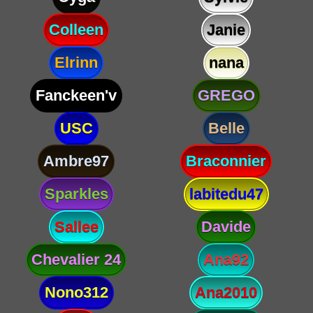
Colleen
Janie
Elrinn
nana
Fanckeen'v
GREGO
USC
Belle
Ambre97
Braconnier
Sparkles
labitedu47
Sallee
Davide
Chevalier 24
Ana92
Nono312
Ana2010