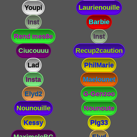
Youpi
Laurienouille
Inst
Barbie
Rend mes8e
Inst
Ciucouuu
Recup2caution
Lad
PhilMarie
Insta
Maelounet
Elyd2
G-Genzoo
Nounouille
Nounoute
Kessy
Plg33
MaximeleBG
Elyd