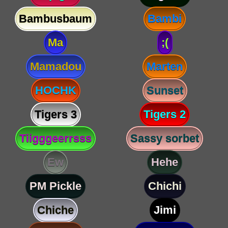
Bambusbaum
Bambi
Ma
;(
Mamadou
Marten
HOCHK
Sunset
Tigers 3
Tigers 2
Tiigggeerrsss
Sassy sorbet
Ew
Hehe
PM Pickle
Chichi
Chiche
Jimi