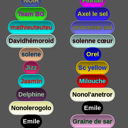
NOIR
Florian
Team BG
Axel le sel
mathieuteuteu
princesse sol
Davidhémoroid
solenne cœur
solene
Orel
Jizz
Sc yellow
Jasmin
Milouche
Delphine
Nonol'anetror
Nonolerogolo
Emile
Emile
Graine de sar