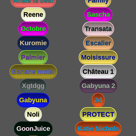
Anaïs la best
Family
Reene
Sascha
Octobre
Transata
Kuromie
Escalier
Palmier
Moisissure
Banane moisi
Château 1
Xgtdgg
Gabyuna 2
Gabyuna
2d
Noli
PROTECT
GoonJuice
Katie Nichols