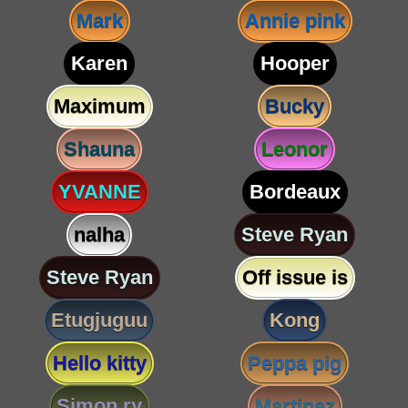
Mark
Annie pink
Karen
Hooper
Maximum
Bucky
Shauna
Leonor
YVANNE
Bordeaux
nalha
Steve Ryan
Steve Ryan
Off issue is
Etugjuguu
Kong
Hello kitty
Peppa pig
Simon ry
Martinez