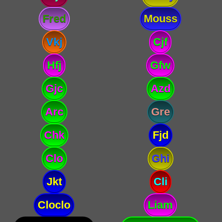
Fred
Mouss
Vkj
Cjf
Hfj
Gfw
Gjc
Azd
Arc
Gre
Chk
Fjd
Clo
Ghi
Jkt
Cli
Cloclo
Liam