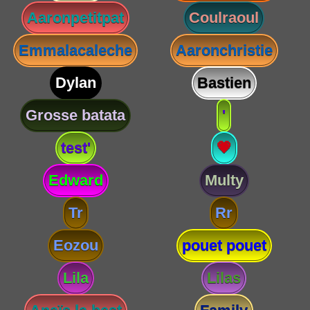
Aaronpetitpat
Coulraoul
Emmalacaleche
Aaronchristie
Dylan
Bastien
Grosse batata
'
test'
💗
Edward
Multy
Tr
Rr
Eozou
pouet pouet
Lila
Lilas