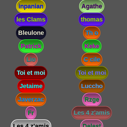
inpanian
Agathe
les Clams
thomas
Bleulone
Th o
Patrick
Keke
Lio
C cile
Toi et moi
Toi et moi
Jetaime
Luccho
Javerzac
Rzge
Fr
Les 4 z'amis
Les 4 z'amis
Delest