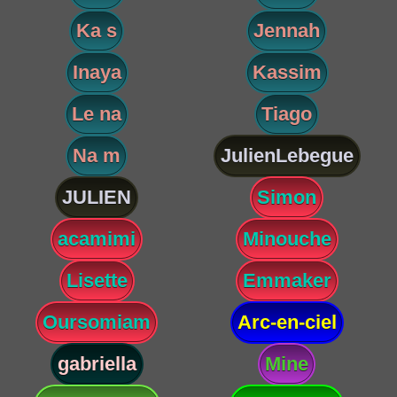
Ka s
Jennah
Inaya
Kassim
Le na
Tiago
Na m
JulienLebegue
JULIEN
Simon
acamimi
Minouche
Lisette
Emmaker
Oursomiam
Arc-en-ciel
gabriella
Mine