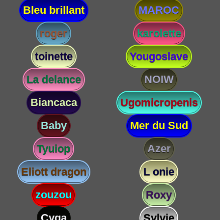
Bleu brillant
MAROC
roger
karolette
toinette
Yougoslave
La delance
NOIW
Biancaca
Ugomicropenis
Baby
Mer du Sud
Tyuiop
Azer
Eliott dragon
L onie
zouzou
Roxy
Cyga
Sylvie