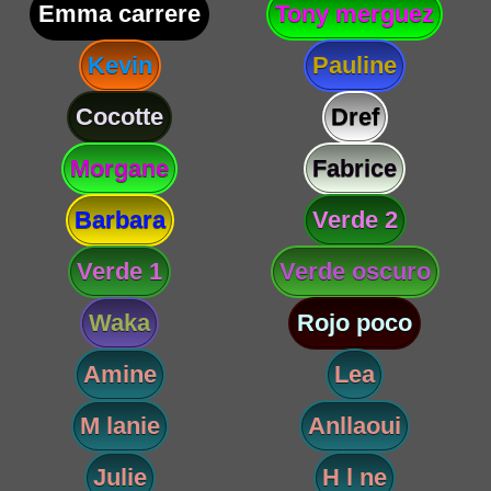
Emma carrere
Tony merguez
Kevin
Pauline
Cocotte
Dref
Morgane
Fabrice
Barbara
Verde 2
Verde 1
Verde oscuro
Waka
Rojo poco
Amine
Lea
M lanie
Anllaoui
Julie
H l ne