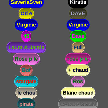
SaveriaSven
Kirstie
Od e
DAVE
Virginie
Virginie
45
Dave
Laura & Jamie
Full
Rose p le
rose p le
Bof
+ chaud
stargate
Ros
le chou
Blanc chaud
pirate
CHOUPISSON