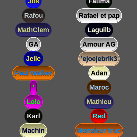
Jos
Fatima
Rafou
Rafael et pap
MathClem
Laguilb
GA
Amour AG
Jelle
’ejoejebrlk3
Paul Walker
Adan
*
Maroc
Lolo
Mathieu
Karl
Red
Machin
Monsieur truc