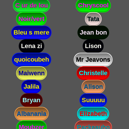
C ur de lou
Chryscool
Noir/vert
Tata
Bleu s mere
Jean bon
Lena zi
Lison
quoicoubeh
Mr Jeavons
Maiwenn
Christelle
Jalila
Alison
Bryan
Suuuuu
Albanania
Elizabeth
Moubzer
Packeauho