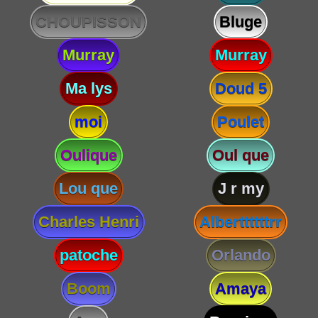
CHOUPISSON
Bluge
Murray
Murray
Ma lys
Doud 5
moi
Poulet
Oulique
Oul que
Lou que
J r my
Charles Henri
Alberttttttrr
patoche
Orlando
Boom
Amaya