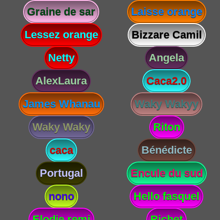
Graine de sar
Laisse orange
Lessez orange
Bizzare Camil
Netty
Angela
AlexLaura
Caca2.0
James Whanau
Waky Wakyy
Waky Waky
Riton
caca
Bénédicte
Portugal
Encule du sud
nono
Hello fasquel
Elodie remi
Richet