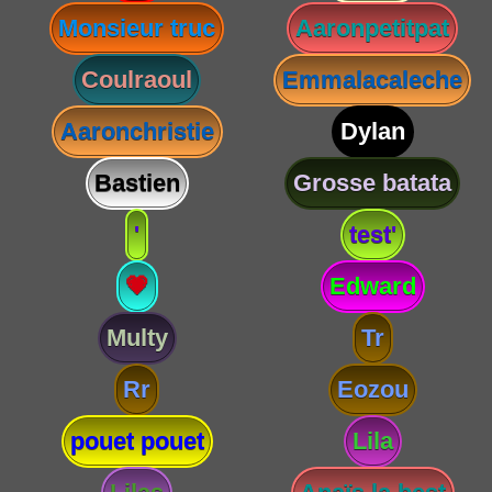
Monsieur truc
Aaronpetitpat
Coulraoul
Emmalacaleche
Aaronchristie
Dylan
Bastien
Grosse batata
'
test'
💗
Edward
Multy
Tr
Rr
Eozou
pouet pouet
Lila