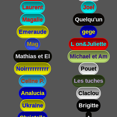
Laurent
Joel
Magalie
Quelqu'un
Emeraude
gege
Mag
L on&Juliette
Mathias et El
Michael et Am
Noirrrrrrrrrr
Pouet
Celine P.
Les tuches
Analucia
Claclou
Ukraine
Brigitte