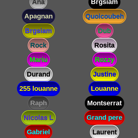
Ana
Brgsiam
Apagnan
Quoicoubeh
Brgsiam
Dub
Rock
Rosita
Mariu
Rozzy
Durand
Justine
255 louanne
Louanne
Raph
Montserrat
Nicolas L
Grand pere
Gabriel
Laurent