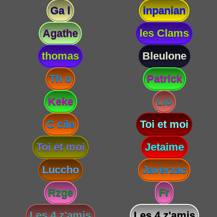
Ga l
inpanian
Agathe
les Clams
thomas
Bleulone
Th o
Patrick
Keke
Lio
C cile
Toi et moi
Toi et moi
Jetaime
Luccho
Javerzac
Rzge
Fr
Les 4 z'amis
Les 4 z'amis