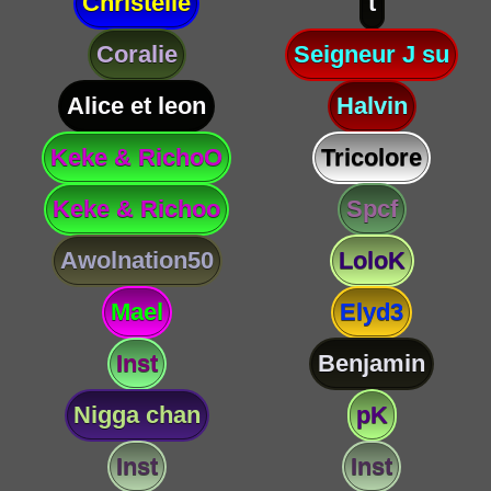
Christelle
t
Coralie
Seigneur J su
Alice et leon
Halvin
Keke & RichoO
Tricolore
Keke & Richoo
Spcf
Awolnation50
LoloK
Mael
Elyd3
Inst
Benjamin
Nigga chan
pK
Inst
Inst