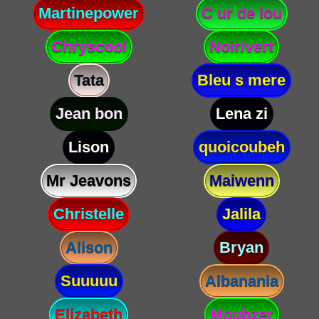
Martinepower
C ur de lou
Chryscool
Noir/vert
Tata
Bleu s mere
Jean bon
Lena zi
Lison
quoicoubeh
Mr Jeavons
Maiwenn
Christelle
Jalila
Alison
Bryan
Suuuuu
Albanania
Elizabeth
Moubzer