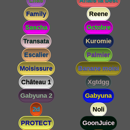
Lilas
Anaïs la best
Family
Reene
Sascha
Octobre
Transata
Kuromie
Escalier
Palmier
Moisissure
Banane moisi
Château 1
Xgtdgg
Gabyuna 2
Gabyuna
2d
Noli
PROTECT
GoonJuice