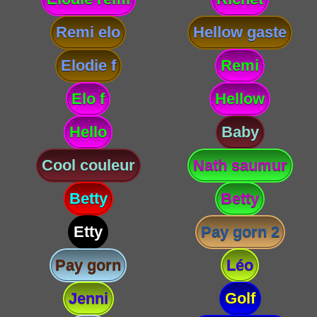
Remi elo
Hellow gaste
Elodie f
Remi
Elo f
Hellow
Hello
Baby
Cool couleur
Nath saumur
Betty
Betty
Etty
Pay gorn 2
Pay gorn
Léo
Jenni
Golf