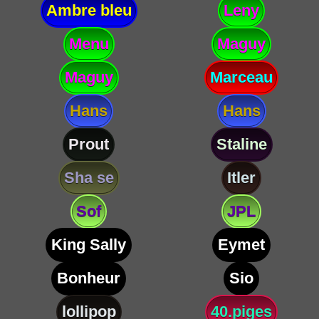
Ambre bleu
Leny
Menu
Maguy
Maguy
Marceau
Hans
Hans
Prout
Staline
Sha se
Itler
Sof
JPL
King Sally
Eymet
Bonheur
Sio
lollipop
40.piges