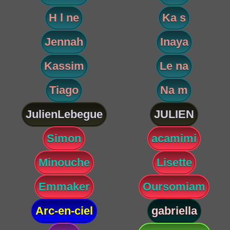
H l ne
Ka s
Jennah
Inaya
Kassim
Le na
Tiago
Na m
JulienLebegue
JULIEN
Simon
acamimi
Minouche
Lisette
Emmaker
Oursomiam
Arc-en-ciel
gabriella