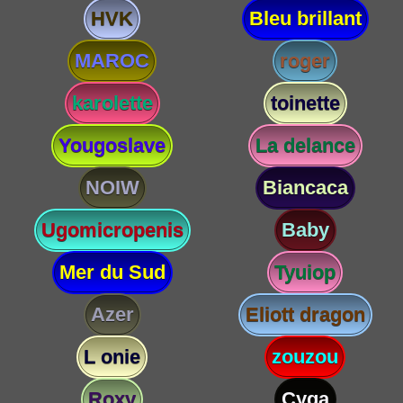
HVK
Bleu brillant
MAROC
roger
karolette
toinette
Yougoslave
La delance
NOIW
Biancaca
Ugomicropenis
Baby
Mer du Sud
Tyuiop
Azer
Eliott dragon
L onie
zouzou
Roxy
Cyga