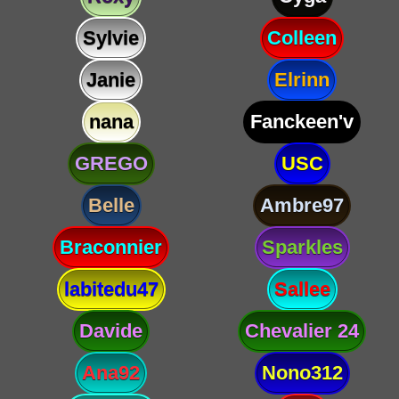
Sylvie
Colleen
Janie
Elrinn
nana
Fanckeen'v
GREGO
USC
Belle
Ambre97
Braconnier
Sparkles
labitedu47
Sallee
Davide
Chevalier 24
Ana92
Nono312