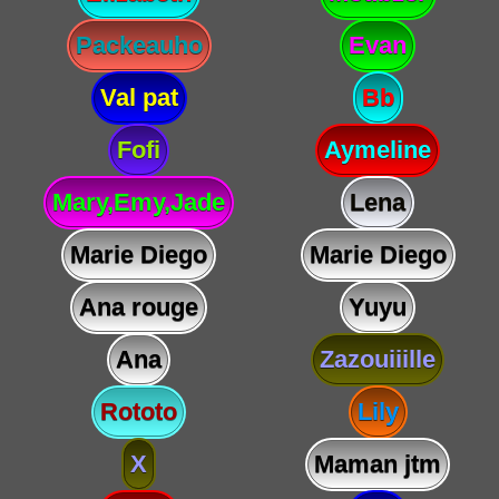
Packeauho
Evan
Val pat
Bb
Fofi
Aymeline
Mary,Emy,Jade
Lena
Marie Diego
Marie Diego
Ana rouge
Yuyu
Ana
Zazouiiille
Rototo
Lily
X
Maman jtm