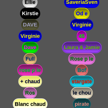
Ellie
SaveriaSven
Kirstie
Od e
DAVE
Virginie
Virginie
45
Dave
Laura & Jamie
Full
Rose p le
rose p le
Bof
+ chaud
stargate
Ros
le chou
Blanc chaud
pirate