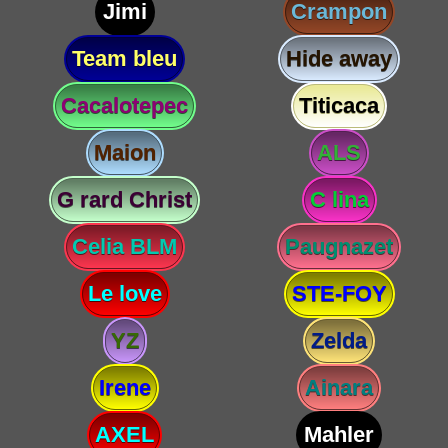
Jimi
Crampon
Team bleu
Hide away
Cacalotepec
Titicaca
Maion
ALS
G rard Christ
C lina
Celia BLM
Paugnazet
Le love
STE-FOY
YZ
Zelda
Irene
Ainara
AXEL
Mahler