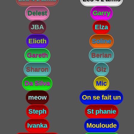
Delest
Garry
JBA
Elza
Elioth
Soline
Gareth
Berian
Sharon
Giz
Da Silva
Mic
meow
On se fait un
Steph
St phanie
Ivanka
Mouloude