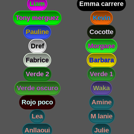
Liam
Emma carrere
Tony merguez
Kevin
Pauline
Cocotte
Dref
Morgane
Fabrice
Barbara
Verde 2
Verde 1
Verde oscuro
Waka
Rojo poco
Amine
Lea
M lanie
Anllaoui
Julie