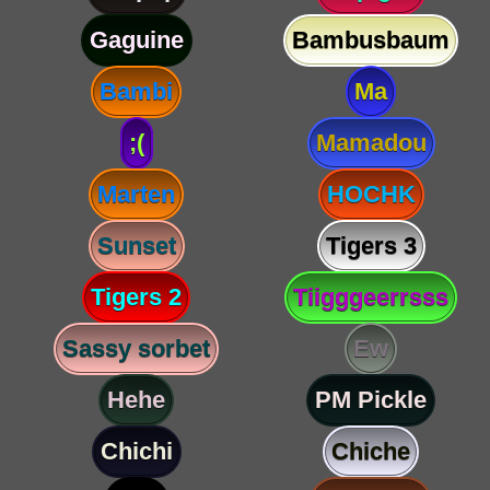
Gaguine
Bambusbaum
Bambi
Ma
;(
Mamadou
Marten
HOCHK
Sunset
Tigers 3
Tigers 2
Tiigggeerrsss
Sassy sorbet
Ew
Hehe
PM Pickle
Chichi
Chiche