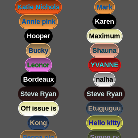
Katie Nichols
Mark
Annie pink
Karen
Hooper
Maximum
Bucky
Shauna
Leonor
YVANNE
Bordeaux
nalha
Steve Ryan
Steve Ryan
Off issue is
Etugjuguu
Kong
Hello kitty
Peppa pig
Simon ry