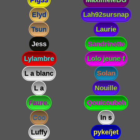
Elyd
Lah92sursnap
Tsun
Laurie
Jess
Sandrinette
Lylambre
Lolo jeune f
L a blanc
Solan
L a
Nouille
Faure.
Qouicoubeh
Coo
In s
Luffy
pyke/jet