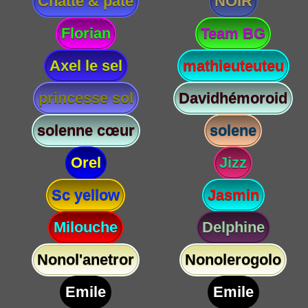
Chatte & paté
NOIR
Florian
Team BG
Axel le sel
mathieuteuteu
princesse sol
Davidhémoroid
solenne cœur
solene
Orel
Jizz
Sc yellow
Jasmin
Milouche
Delphine
Nonol'anetror
Nonolerogolo
Emile
Emile