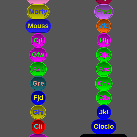
Morty
Fred
Mouss
Vkj
Cjf
Hfj
Gfw
Gjc
Azd
Arc
Gre
Chk
Fjd
Clo
Ghi
Jkt
Cli
Cloclo