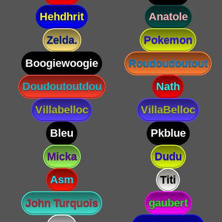
Hehdhrit
Anatole
Zelda.
Pokemon
Boogiewoogie
Roudoudoutout
Doudoutoutdou
Nath
Villabelloc
VillaBelloc
Bleu
Pkblue
Micka
Dudu
Asm
Titi
John Turquois
gaubert