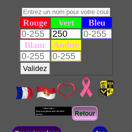
Rouge
Vert
Bleu
Blanc
Ambre
Validez
Retour