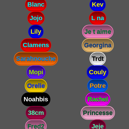
Blanc
Kev
Jojo
L na
Lily
Je t aime
Clamens
Georgina
Sarahnouche
Trdt
Mopi
Couly
Orelie
Potre
Noahbis
Rachel
38cm
Princesse
Fred2
Jeje