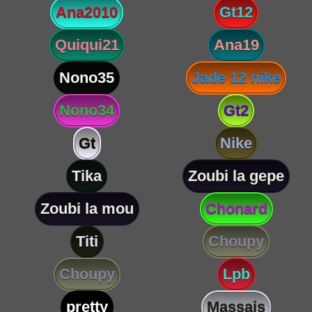
Ana2010
Gt12
Quiqui21
Ana19
Nono35
Jade 12 nike
Nono34
Gt2
Gt
Nike
Tika
Zoubi la gepe
Zoubi la mou
Chonard
Titi
Choupy
Choupy
Lpb
pretty
Massais