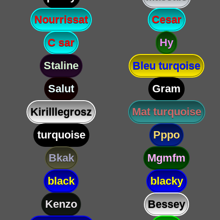
Nourrissat
Cesar
C sar
Hy
Staline
Bleu turqoise
Salut
Gram
Kirilllegrosz
Mat turquoise
turquoise
Pppo
Bkak
Mgmfm
black
blacky
Kenzo
Bessey