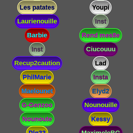
Les patates
Youpi
Laurienouille
Inst
Barbie
Rend mes8e
Inst
Ciucouuu
Recup2caution
Lad
PhilMarie
Insta
Maelounet
Elyd2
G-Genzoo
Nounouille
Nounoute
Kessy
Plg33
MaximeleBG