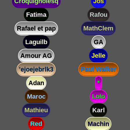
Croquignolesq
Jos
Fatima
Rafou
Rafael et pap
MathClem
Laguilb
GA
Amour AG
Jelle
’ejoejebrlk3
Paul Walker
Adan
*
Maroc
Lolo
Mathieu
Karl
Red
Machin