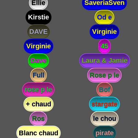
Ellie
SaveriaSven
Kirstie
Od e
DAVE
Virginie
Virginie
45
Dave
Laura & Jamie
Full
Rose p le
rose p le
Bof
+ chaud
stargate
Ros
le chou
Blanc chaud
pirate