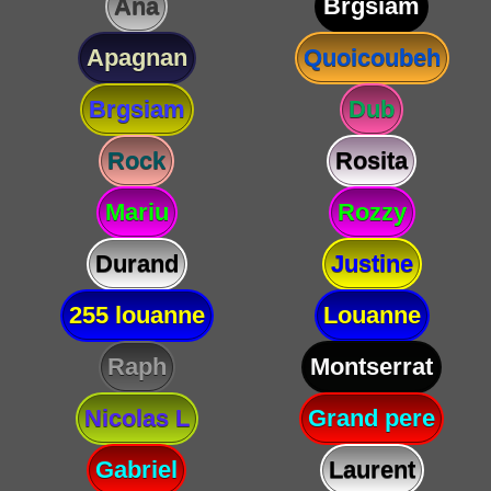
Ana
Brgsiam
Apagnan
Quoicoubeh
Brgsiam
Dub
Rock
Rosita
Mariu
Rozzy
Durand
Justine
255 louanne
Louanne
Raph
Montserrat
Nicolas L
Grand pere
Gabriel
Laurent