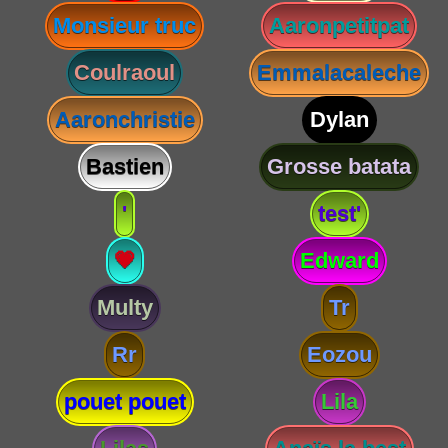
Monsieur truc
Aaronpetitpat
Coulraoul
Emmalacaleche
Aaronchristie
Dylan
Bastien
Grosse batata
'
test'
💗
Edward
Multy
Tr
Rr
Eozou
pouet pouet
Lila