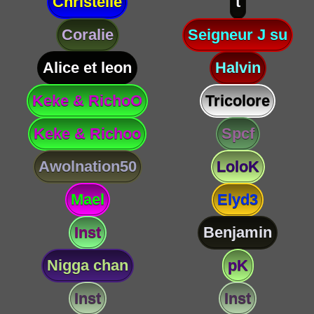
Christelle
t
Coralie
Seigneur J su
Alice et leon
Halvin
Keke & RichoO
Tricolore
Keke & Richoo
Spcf
Awolnation50
LoloK
Mael
Elyd3
Inst
Benjamin
Nigga chan
pK
Inst
Inst