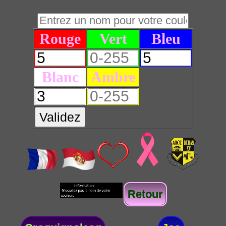
Rouge
Vert
Bleu
Blanc
Ambre
Validez
Retour