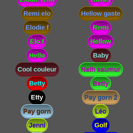
Remi elo
Hellow gaste
Elodie f
Remi
Elo f
Hellow
Hello
Baby
Cool couleur
Nath saumur
Betty
Betty
Etty
Pay gorn 2
Pay gorn
Léo
Jenni
Golf