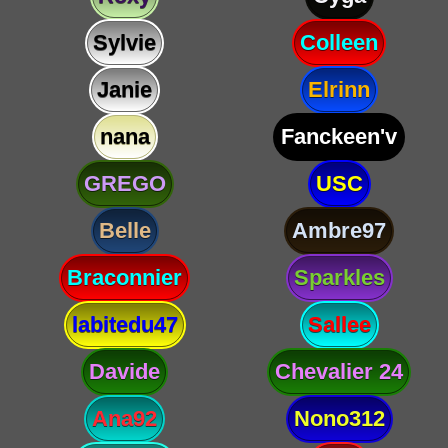
Sylvie
Colleen
Janie
Elrinn
nana
Fanckeen'v
GREGO
USC
Belle
Ambre97
Braconnier
Sparkles
labitedu47
Sallee
Davide
Chevalier 24
Ana92
Nono312