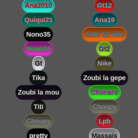
Ana2010
Gt12
Quiqui21
Ana19
Nono35
Jade 12 nike
Nono34
Gt2
Gt
Nike
Tika
Zoubi la gepe
Zoubi la mou
Chonard
Titi
Choupy
Choupy
Lpb
pretty
Massais