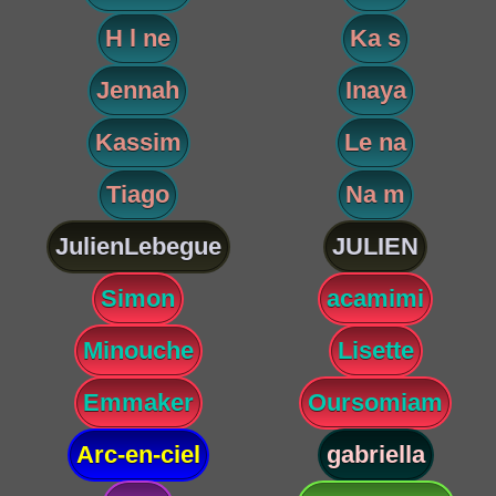
H l ne
Ka s
Jennah
Inaya
Kassim
Le na
Tiago
Na m
JulienLebegue
JULIEN
Simon
acamimi
Minouche
Lisette
Emmaker
Oursomiam
Arc-en-ciel
gabriella