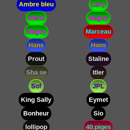
Ambre bleu
Leny
Menu
Maguy
Maguy
Marceau
Hans
Hans
Prout
Staline
Sha se
Itler
Sof
JPL
King Sally
Eymet
Bonheur
Sio
lollipop
40.piges