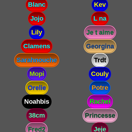
Blanc
Kev
Jojo
L na
Lily
Je t aime
Clamens
Georgina
Sarahnouche
Trdt
Mopi
Couly
Orelie
Potre
Noahbis
Rachel
38cm
Princesse
Fred2
Jeje