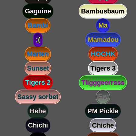
Gaguine
Bambusbaum
Bambi
Ma
;(
Mamadou
Marten
HOCHK
Sunset
Tigers 3
Tigers 2
Tiigggeerrsss
Sassy sorbet
Ew
Hehe
PM Pickle
Chichi
Chiche