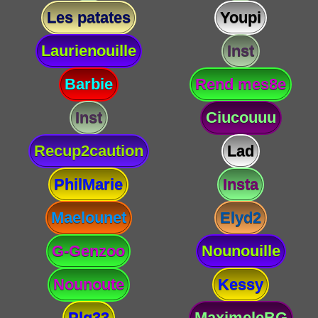
Les patates
Youpi
Laurienouille
Inst
Barbie
Rend mes8e
Inst
Ciucouuu
Recup2caution
Lad
PhilMarie
Insta
Maelounet
Elyd2
G-Genzoo
Nounouille
Nounoute
Kessy
Plg33
MaximeleBG