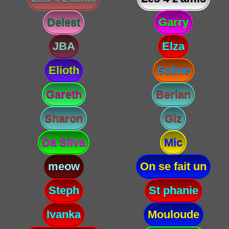
Delest
Garry
JBA
Elza
Elioth
Soline
Gareth
Berian
Sharon
Giz
Da Silva
Mic
meow
On se fait un
Steph
St phanie
Ivanka
Mouloude