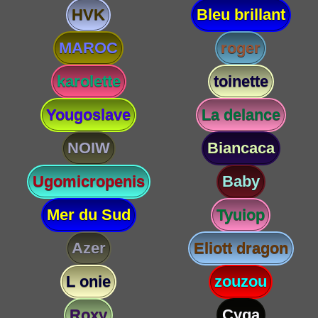
HVK
Bleu brillant
MAROC
roger
karolette
toinette
Yougoslave
La delance
NOIW
Biancaca
Ugomicropenis
Baby
Mer du Sud
Tyuiop
Azer
Eliott dragon
L onie
zouzou
Roxy
Cyga