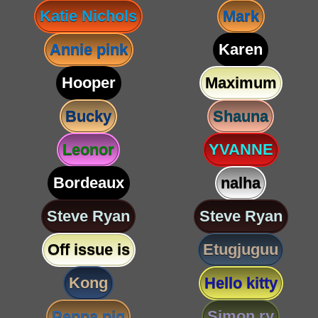
Katie Nichols
Mark
Annie pink
Karen
Hooper
Maximum
Bucky
Shauna
Leonor
YVANNE
Bordeaux
nalha
Steve Ryan
Steve Ryan
Off issue is
Etugjuguu
Kong
Hello kitty
Peppa pig
Simon ry