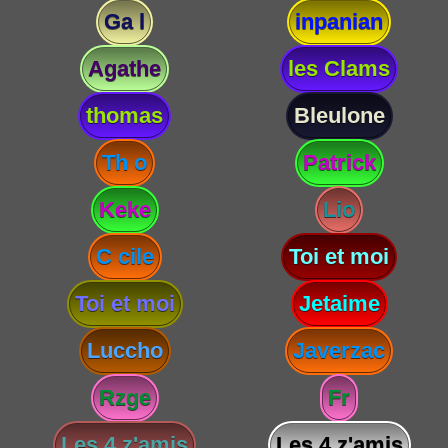
Ga l
inpanian
Agathe
les Clams
thomas
Bleulone
Th o
Patrick
Keke
Lio
C cile
Toi et moi
Toi et moi
Jetaime
Luccho
Javerzac
Rzge
Fr
Les 4 z'amis
Les 4 z'amis