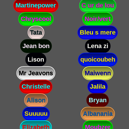
Martinepower
C ur de lou
Chryscool
Noir/vert
Tata
Bleu s mere
Jean bon
Lena zi
Lison
quoicoubeh
Mr Jeavons
Maiwenn
Christelle
Jalila
Alison
Bryan
Suuuuu
Albanania
Elizabeth
Moubzer