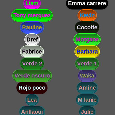
Liam
Emma carrere
Tony merguez
Kevin
Pauline
Cocotte
Dref
Morgane
Fabrice
Barbara
Verde 2
Verde 1
Verde oscuro
Waka
Rojo poco
Amine
Lea
M lanie
Anllaoui
Julie