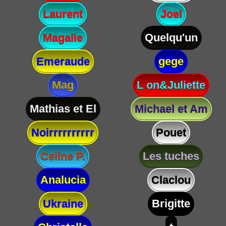
Laurent
Joel
Magalie
Quelqu'un
Emeraude
gege
Mag
L on&Juliette
Mathias et El
Michael et Am
Noirrrrrrrrrr
Pouet
Celine P.
Les tuches
Analucia
Claclou
Ukraine
Brigitte