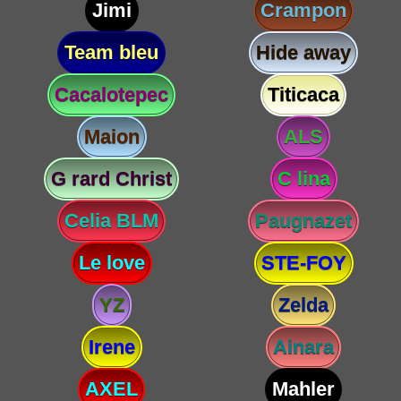
Jimi
Crampon
Team bleu
Hide away
Cacalotepec
Titicaca
Maion
ALS
G rard Christ
C lina
Celia BLM
Paugnazet
Le love
STE-FOY
YZ
Zelda
Irene
Ainara
AXEL
Mahler