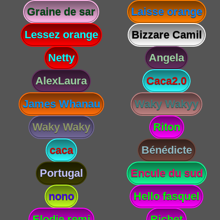
Graine de sar
Laisse orange
Lessez orange
Bizzare Camil
Netty
Angela
AlexLaura
Caca2.0
James Whanau
Waky Wakyy
Waky Waky
Riton
caca
Bénédicte
Portugal
Encule du sud
nono
Hello fasquel
Elodie remi
Richet