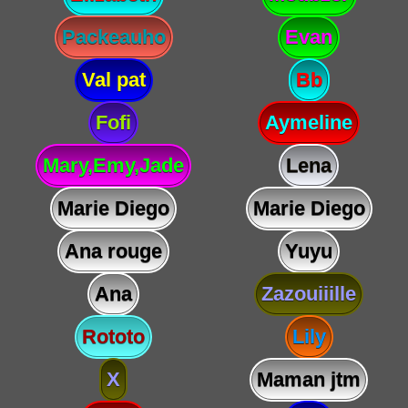
Packeauho
Evan
Val pat
Bb
Fofi
Aymeline
Mary,Emy,Jade
Lena
Marie Diego
Marie Diego
Ana rouge
Yuyu
Ana
Zazouiiille
Rototo
Lily
X
Maman jtm