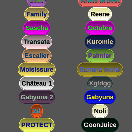
Lilas
Anaïs la best
Family
Reene
Sascha
Octobre
Transata
Kuromie
Escalier
Palmier
Moisissure
Banane moisi
Château 1
Xgtdgg
Gabyuna 2
Gabyuna
2d
Noli
PROTECT
GoonJuice