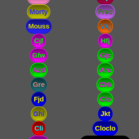
Morty
Fred
Mouss
Vkj
Cjf
Hfj
Gfw
Gjc
Azd
Arc
Gre
Chk
Fjd
Clo
Ghi
Jkt
Cli
Cloclo