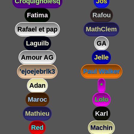
Croquignolesq
Jos
Fatima
Rafou
Rafael et pap
MathClem
Laguilb
GA
Amour AG
Jelle
’ejoejebrlk3
Paul Walker
Adan
*
Maroc
Lolo
Mathieu
Karl
Red
Machin