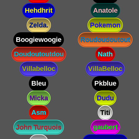
Hehdhrit
Anatole
Zelda.
Pokemon
Boogiewoogie
Roudoudoutout
Doudoutoutdou
Nath
Villabelloc
VillaBelloc
Bleu
Pkblue
Micka
Dudu
Asm
Titi
John Turquois
gaubert