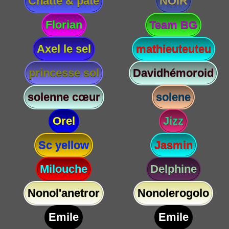
Chatte & paté
NOIR
Florian
Team BG
Axel le sel
mathieuteuteu
princesse sol
Davidhémoroid
solenne cœur
solene
Orel
Jizz
Sc yellow
Jasmin
Milouche
Delphine
Nonol'anetror
Nonolerogolo
Emile
Emile