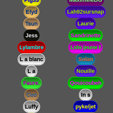
Elyd
Lah92sursnap
Tsun
Laurie
Jess
Sandrinette
Lylambre
Lolo jeune f
L a blanc
Solan
L a
Nouille
Faure.
Qouicoubeh
Coo
In s
Luffy
pyke/jet