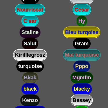
Nourrissat
Cesar
C sar
Hy
Staline
Bleu turqoise
Salut
Gram
Kirilllegrosz
Mat turquoise
turquoise
Pppo
Bkak
Mgmfm
black
blacky
Kenzo
Bessey