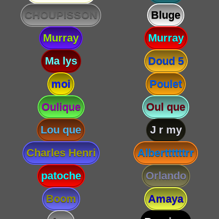
CHOUPISSON
Bluge
Murray
Murray
Ma lys
Doud 5
moi
Poulet
Oulique
Oul que
Lou que
J r my
Charles Henri
Alberttttttrr
patoche
Orlando
Boom
Amaya