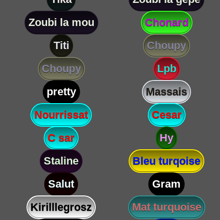
Zoubi la mou
Chonard
Titi
Choupy
Choupy
Lpb
pretty
Massais
Nourrissat
Cesar
C sar
Hy
Staline
Bleu turqoise
Salut
Gram
Kirilllegrosz
Mat turquoise