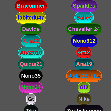
Braconnier
Sparkles
labitedu47
Sallee
Davide
Chevalier 24
Ana92
Nono312
Ana2010
Gt12
Quiqui21
Ana19
Nono35
Jade 12 nike
Nono34
Gt2
Gt
Nike
Tika
Zoubi la gepe