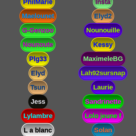
PhilMarie
Insta
Maelounet
Elyd2
G-Genzoo
Nounouille
Nounoute
Kessy
Plg33
MaximeleBG
Elyd
Lah92sursnap
Tsun
Laurie
Jess
Sandrinette
Lylambre
Lolo jeune f
L a blanc
Solan