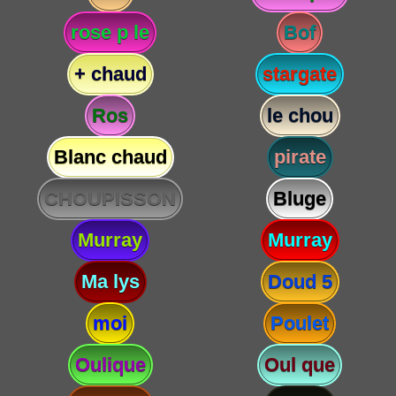
rose p le
Bof
+ chaud
stargate
Ros
le chou
Blanc chaud
pirate
CHOUPISSON
Bluge
Murray
Murray
Ma lys
Doud 5
moi
Poulet
Oulique
Oul que