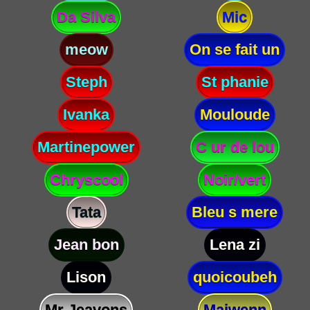
Da Silva
Mic
meow
On se fait un
Steph
St phanie
Ivanka
Mouloude
Martinepower
C ur de lou
Chryscool
Noir/vert
Tata
Bleu s mere
Jean bon
Lena zi
Lison
quoicoubeh
Mr Jeavons
Maiwenn