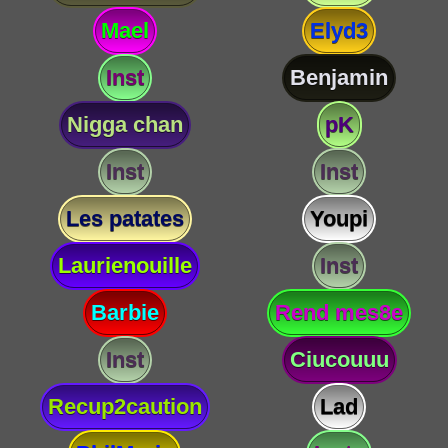
Mael
Elyd3
Inst
Benjamin
Nigga chan
pK
Inst
Inst
Les patates
Youpi
Laurienouille
Inst
Barbie
Rend mes8e
Inst
Ciucouuu
Recup2caution
Lad