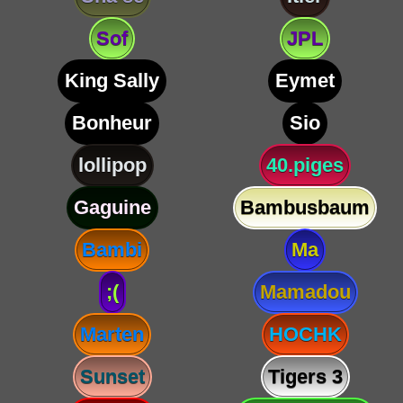
Sof
JPL
King Sally
Eymet
Bonheur
Sio
lollipop
40.piges
Gaguine
Bambusbaum
Bambi
Ma
;(
Mamadou
Marten
HOCHK
Sunset
Tigers 3