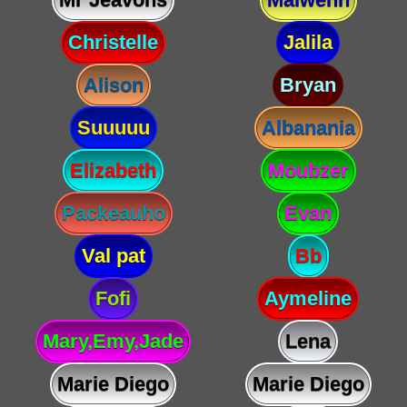
Christelle
Jalila
Alison
Bryan
Suuuuu
Albanania
Elizabeth
Moubzer
Packeauho
Evan
Val pat
Bb
Fofi
Aymeline
Mary,Emy,Jade
Lena
Marie Diego
Marie Diego