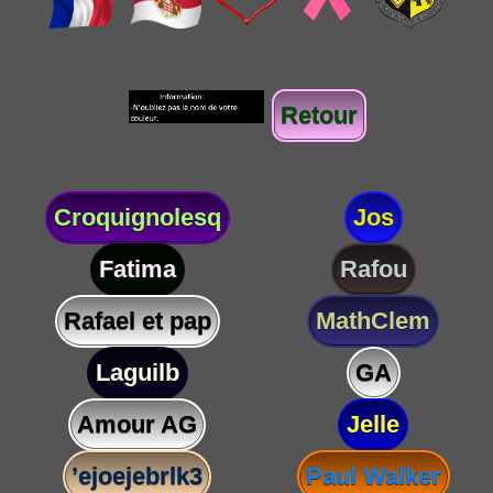
Retour
Croquignolesq
Jos
Fatima
Rafou
Rafael et pap
MathClem
Laguilb
GA
Amour AG
Jelle
’ejoejebrlk3
Paul Walker