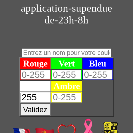
application-supendue
de-23h-8h
Rouge
Vert
Bleu
Blanc
Ambre
Validez