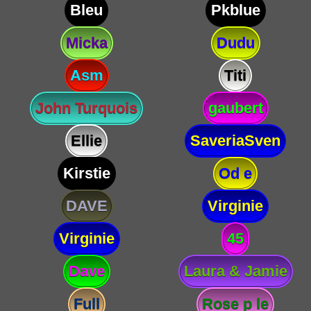
Bleu
Pkblue
Micka
Dudu
Asm
Titi
John Turquois
gaubert
Ellie
SaveriaSven
Kirstie
Od e
DAVE
Virginie
Virginie
45
Dave
Laura & Jamie
Full
Rose p le