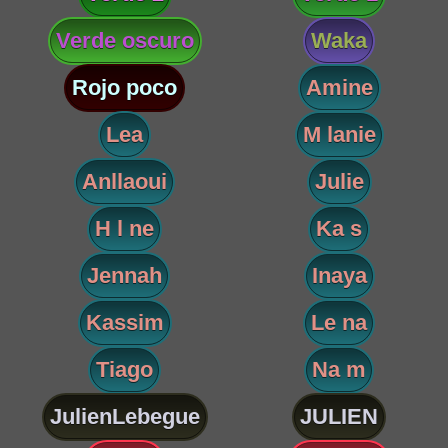
Verde oscuro
Waka
Rojo poco
Amine
Lea
M lanie
Anllaoui
Julie
H l ne
Ka s
Jennah
Inaya
Kassim
Le na
Tiago
Na m
JulienLebegue
JULIEN