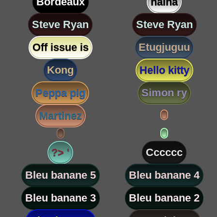
Bordeaux
nalha
Steve Ryan
Steve Ryan
Off issue is
Etugjuguu
Kong
Hello kitty
Peppa pig
Simon ry
Martinez
?> '
Cccccc
Bleu banane 5
Bleu banane 4
Bleu banane 3
Bleu banane 2