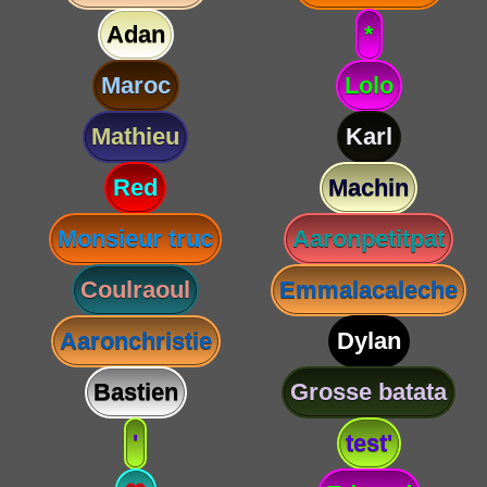
Adan
*
Maroc
Lolo
Mathieu
Karl
Red
Machin
Monsieur truc
Aaronpetitpat
Coulraoul
Emmalacaleche
Aaronchristie
Dylan
Bastien
Grosse batata
'
test'