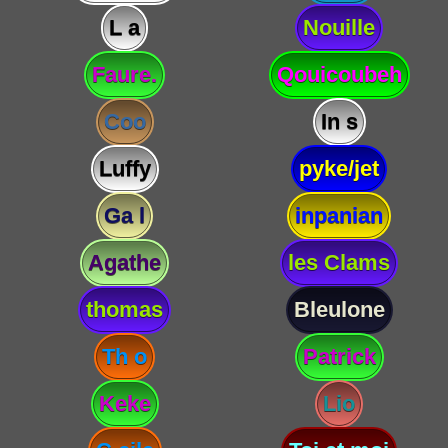
L a
Nouille
Faure.
Qouicoubeh
Coo
In s
Luffy
pyke/jet
Ga l
inpanian
Agathe
les Clams
thomas
Bleulone
Th o
Patrick
Keke
Lio