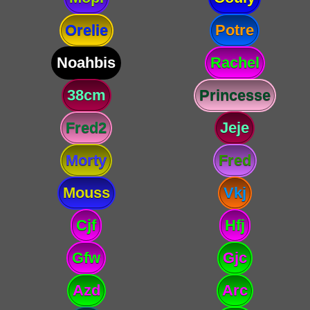
Orelie
Potre
Noahbis
Rachel
38cm
Princesse
Fred2
Jeje
Morty
Fred
Mouss
Vkj
Cjf
Hfj
Gfw
Gjc
Azd
Arc