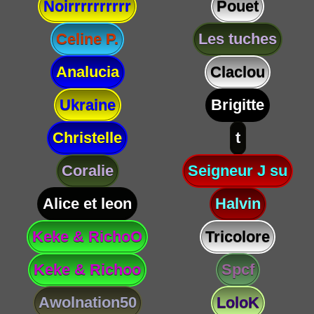
Noirrrrrrrrrr
Pouet
Celine P.
Les tuches
Analucia
Claclou
Ukraine
Brigitte
Christelle
t
Coralie
Seigneur J su
Alice et leon
Halvin
Keke & RichoO
Tricolore
Keke & Richoo
Spcf
Awolnation50
LoloK