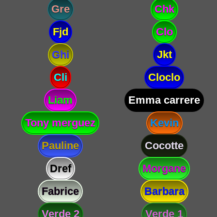
Gre
Chk
Fjd
Clo
Ghi
Jkt
Cli
Cloclo
Liam
Emma carrere
Tony merguez
Kevin
Pauline
Cocotte
Dref
Morgane
Fabrice
Barbara
Verde 2
Verde 1