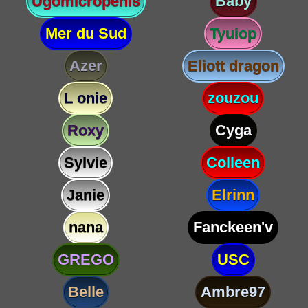
Ugomicropenis
Baby
Mer du Sud
Tyuiop
Azer
Eliott dragon
L onie
zouzou
Roxy
Cyga
Sylvie
Colleen
Janie
Elrinn
nana
Fanckeen'v
GREGO
USC
Belle
Ambre97