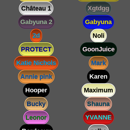
Château 1
Xgtdgg
Gabyuna 2
Gabyuna
2d
Noli
PROTECT
GoonJuice
Katie Nichols
Mark
Annie pink
Karen
Hooper
Maximum
Bucky
Shauna
Leonor
YVANNE