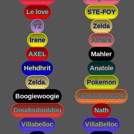
Le love
STE-FOY
YZ
Zelda
Irene
Ainara
AXEL
Mahler
Hehdhrit
Anatole
Zelda.
Pokemon
Boogiewoogie
Roudoudoutout
Doudoutoutdou
Nath
Villabelloc
VillaBelloc