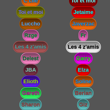
C cile
Toi et moi
Toi et moi
Jetaime
Luccho
Javerzac
Rzge
Fr
Les 4 z'amis
Les 4 z'amis
Delest
Garry
JBA
Elza
Elioth
Soline
Gareth
Berian
Sharon
Giz