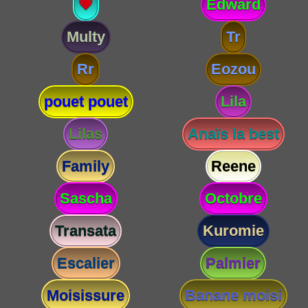
💗
Edward
Multy
Tr
Rr
Eozou
pouet pouet
Lila
Lilas
Anaïs la best
Family
Reene
Sascha
Octobre
Transata
Kuromie
Escalier
Palmier
Moisissure
Banane moisi