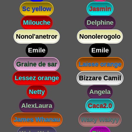
Sc yellow
Jasmin
Milouche
Delphine
Nonol'anetror
Nonolerogolo
Emile
Emile
Graine de sar
Laisse orange
Lessez orange
Bizzare Camil
Netty
Angela
AlexLaura
Caca2.0
James Whanau
Waky Wakyy