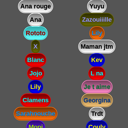
Ana rouge
Yuyu
Ana
Zazouiiille
Rototo
Lily
X
Maman jtm
Blanc
Kev
Jojo
L na
Lily
Je t aime
Clamens
Georgina
Sarahnouche
Trdt
Mopi
Couly