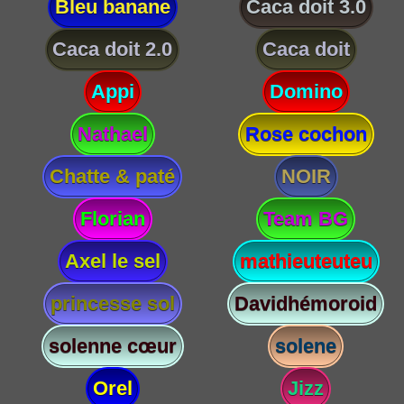
Bleu banane
Caca doit 3.0
Caca doit 2.0
Caca doit
Appi
Domino
Nathael
Rose cochon
Chatte & paté
NOIR
Florian
Team BG
Axel le sel
mathieuteuteu
princesse sol
Davidhémoroid
solenne cœur
solene
Orel
Jizz