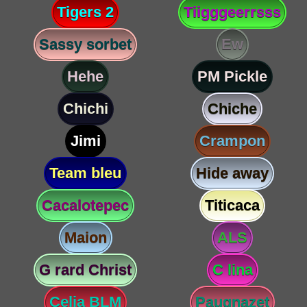
Tigers 2
Tiigggeerrsss
Sassy sorbet
Ew
Hehe
PM Pickle
Chichi
Chiche
Jimi
Crampon
Team bleu
Hide away
Cacalotepec
Titicaca
Maion
ALS
G rard Christ
C lina
Celia BLM
Paugnazet