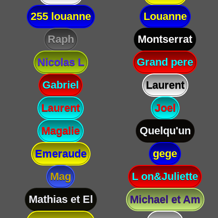
255 louanne
Louanne
Raph
Montserrat
Nicolas L
Grand pere
Gabriel
Laurent
Laurent
Joel
Magalie
Quelqu'un
Emeraude
gege
Mag
L on&Juliette
Mathias et El
Michael et Am