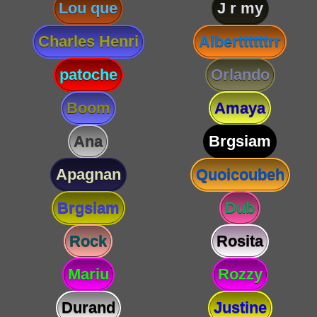
Lou que
J r my
Charles Henri
Alberttttttrr
patoche
Orlando
Boom
Amaya
Ana
Brgsiam
Apagnan
Quoicoubeh
Brgsiam
Dub
Rock
Rosita
Mariu
Rozzy
Durand
Justine