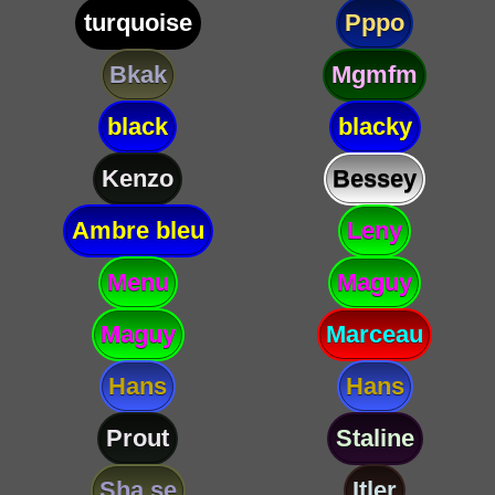
turquoise
Pppo
Bkak
Mgmfm
black
blacky
Kenzo
Bessey
Ambre bleu
Leny
Menu
Maguy
Maguy
Marceau
Hans
Hans
Prout
Staline
Sha se
Itler