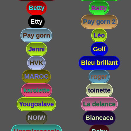
Betty
Betty
Etty
Pay gorn 2
Pay gorn
Léo
Jenni
Golf
HVK
Bleu brillant
MAROC
roger
karolette
toinette
Yougoslave
La delance
NOIW
Biancaca