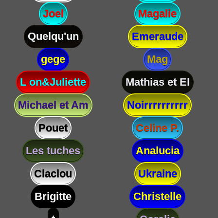
Joel
Magalie
Quelqu'un
Emeraude
gege
Mag
L on&Juliette
Mathias et El
Michael et Am
Noirrrrrrrrrr
Pouet
Celine P.
Les tuches
Analucia
Claclou
Ukraine
Brigitte
Christelle