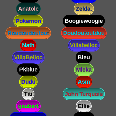
Anatole
Zelda.
Pokemon
Boogiewoogie
Roudoudoutout
Doudoutoutdou
Nath
Villabelloc
VillaBelloc
Bleu
Pkblue
Micka
Dudu
Asm
Titi
John Turquois
gaubert
Ellie