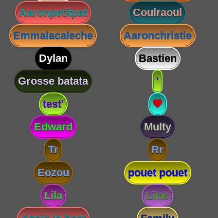
Aaronpetitpat
Coulraoul
Emmalacaleche
Aaronchristie
Dylan
Bastien
Grosse batata
'
test'
💗
Edward
Multy
Tr
Rr
Eozou
pouet pouet
Lila
Lilas