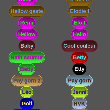
Hellow gaste
Elodie f
Remi
Elo f
Hellow
Hello
Baby
Cool couleur
Nath saumur
Betty
Betty
Etty
Pay gorn 2
Pay gorn
Léo
Jenni
Golf
HVK