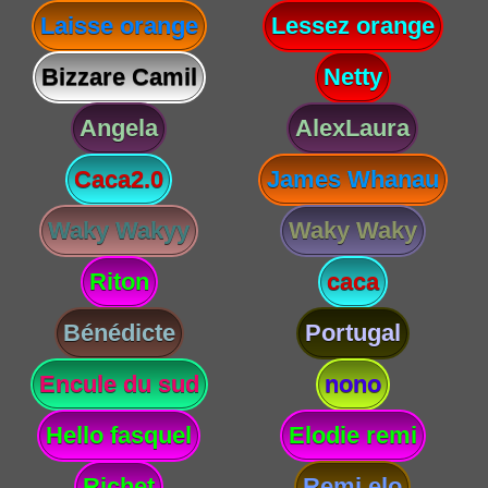
Laisse orange
Lessez orange
Bizzare Camil
Netty
Angela
AlexLaura
Caca2.0
James Whanau
Waky Wakyy
Waky Waky
Riton
caca
Bénédicte
Portugal
Encule du sud
nono
Hello fasquel
Elodie remi
Richet
Remi elo