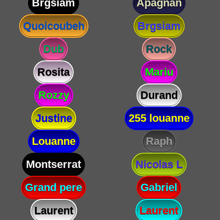
Brgsiam
Apagnan
Quoicoubeh
Brgsiam
Dub
Rock
Rosita
Mariu
Rozzy
Durand
Justine
255 louanne
Louanne
Raph
Montserrat
Nicolas L
Grand pere
Gabriel
Laurent
Laurent