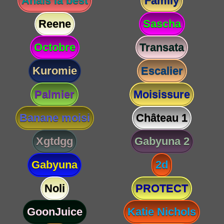
Anaïs la best
Family
Reene
Sascha
Octobre
Transata
Kuromie
Escalier
Palmier
Moisissure
Banane moisi
Château 1
Xgtdgg
Gabyuna 2
Gabyuna
2d
Noli
PROTECT
GoonJuice
Katie Nichols