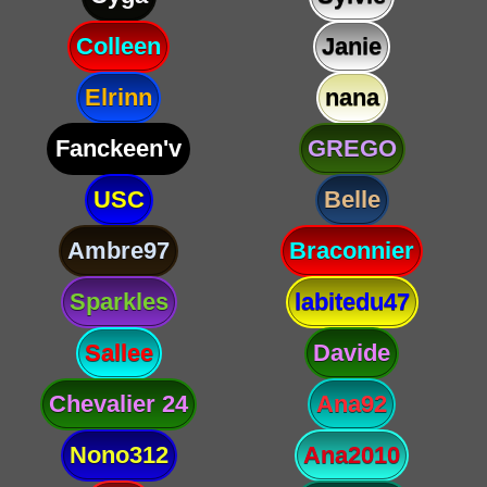
Colleen
Janie
Elrinn
nana
Fanckeen'v
GREGO
USC
Belle
Ambre97
Braconnier
Sparkles
labitedu47
Sallee
Davide
Chevalier 24
Ana92
Nono312
Ana2010