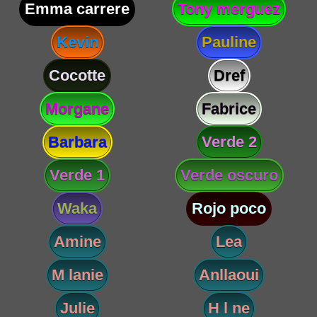
Emma carrere
Tony merguez
Kevin
Pauline
Cocotte
Dref
Morgane
Fabrice
Barbara
Verde 2
Verde 1
Verde oscuro
Waka
Rojo poco
Amine
Lea
M lanie
Anllaoui
Julie
H l ne