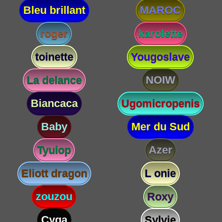
Bleu brillant
MAROC
roger
karolette
toinette
Yougoslave
La delance
NOIW
Biancaca
Ugomicropenis
Baby
Mer du Sud
Tyuiop
Azer
Eliott dragon
L onie
zouzou
Roxy
Cyga
Sylvie