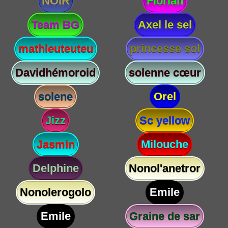
NOIR
Florian
Team BG
Axel le sel
mathieuteuteu
princesse sol
Davidhémoroid
solenne cœur
solene
Orel
Jizz
Sc yellow
Jasmin
Milouche
Delphine
Nonol'anetror
Nonolerogolo
Emile
Emile
Graine de sar