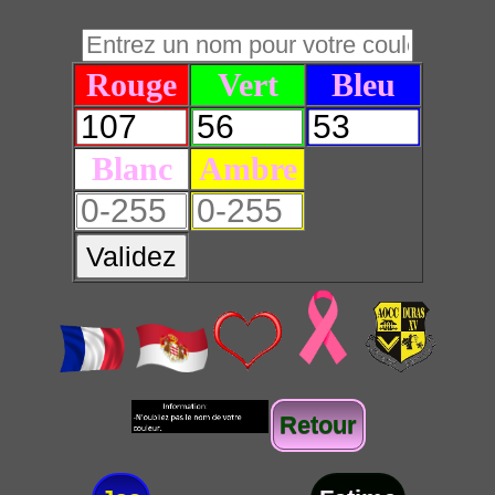
Rouge
Vert
Bleu
Blanc
Ambre
Validez
Retour