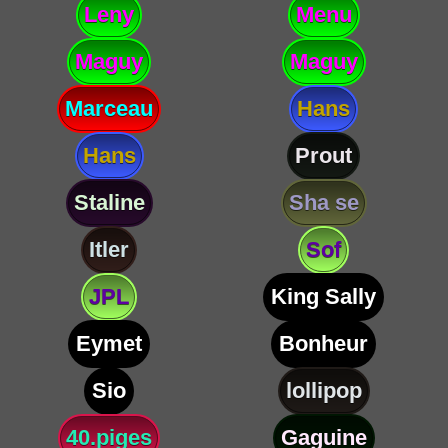
Leny
Menu
Maguy
Maguy
Marceau
Hans
Hans
Prout
Staline
Sha se
Itler
Sof
JPL
King Sally
Eymet
Bonheur
Sio
lollipop
40.piges
Gaguine