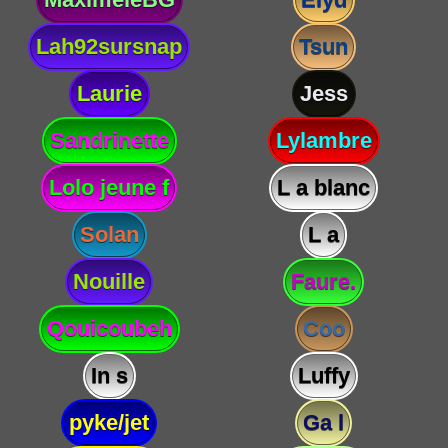
Lah92sursnap
Tsun
Laurie
Jess
Sandrinette
Lylambre
Lolo jeune f
L a blanc
Solan
L a
Nouille
Faure.
Qouicoubeh
Coo
In s
Luffy
pyke/jet
Ga l