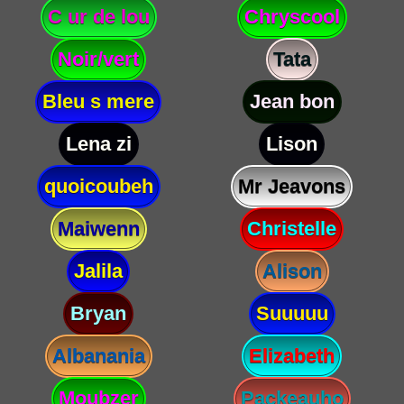
C ur de lou
Chryscool
Noir/vert
Tata
Bleu s mere
Jean bon
Lena zi
Lison
quoicoubeh
Mr Jeavons
Maiwenn
Christelle
Jalila
Alison
Bryan
Suuuuu
Albanania
Elizabeth
Moubzer
Packeauho