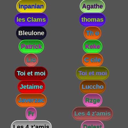
inpanian
Agathe
les Clams
thomas
Bleulone
Th o
Patrick
Keke
Lio
C cile
Toi et moi
Toi et moi
Jetaime
Luccho
Javerzac
Rzge
Fr
Les 4 z'amis
Les 4 z'amis
Delest