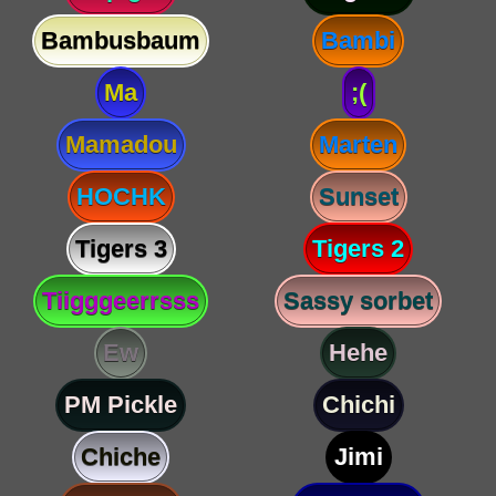
Bambusbaum
Bambi
Ma
;(
Mamadou
Marten
HOCHK
Sunset
Tigers 3
Tigers 2
Tiigggeerrsss
Sassy sorbet
Ew
Hehe
PM Pickle
Chichi
Chiche
Jimi