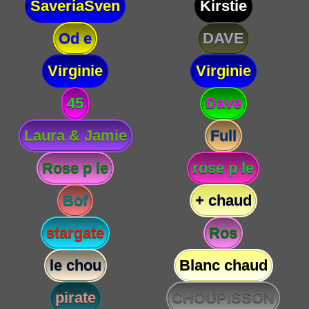
SaveriaSven
Kirstie
Od e
DAVE
Virginie
Virginie
45
Dave
Laura & Jamie
Full
Rose p le
rose p le
Bof
+ chaud
stargate
Ros
le chou
Blanc chaud
pirate
CHOUPISSON