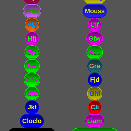
Fred
Mouss
Vkj
Cjf
Hfj
Gfw
Gjc
Azd
Arc
Gre
Chk
Fjd
Clo
Ghi
Jkt
Cli
Cloclo
Liam