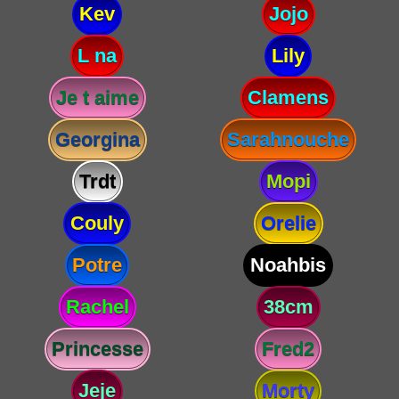
Kev
Jojo
L na
Lily
Je t aime
Clamens
Georgina
Sarahnouche
Trdt
Mopi
Couly
Orelie
Potre
Noahbis
Rachel
38cm
Princesse
Fred2
Jeje
Morty