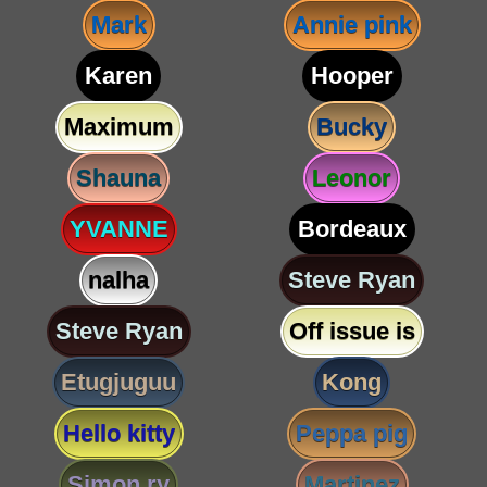
Mark
Annie pink
Karen
Hooper
Maximum
Bucky
Shauna
Leonor
YVANNE
Bordeaux
nalha
Steve Ryan
Steve Ryan
Off issue is
Etugjuguu
Kong
Hello kitty
Peppa pig
Simon ry
Martinez