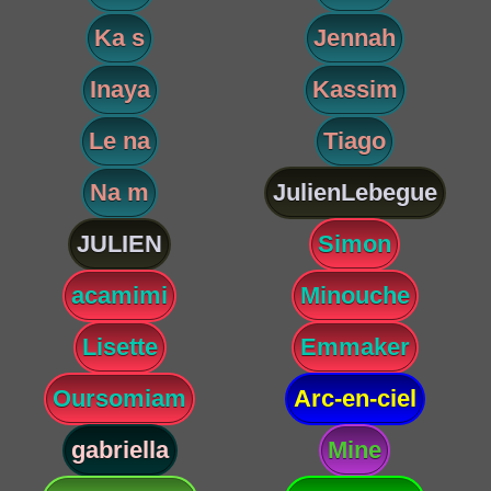
Ka s
Jennah
Inaya
Kassim
Le na
Tiago
Na m
JulienLebegue
JULIEN
Simon
acamimi
Minouche
Lisette
Emmaker
Oursomiam
Arc-en-ciel
gabriella
Mine