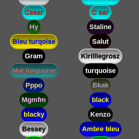
Cesar
C sar
Hy
Staline
Bleu turqoise
Salut
Gram
Kirilllegrosz
Mat turquoise
turquoise
Pppo
Bkak
Mgmfm
black
blacky
Kenzo
Bessey
Ambre bleu