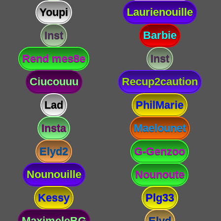
Youpi
Laurienouille
Inst
Barbie
Rend mes8e
Inst
Ciucouuu
Recup2caution
Lad
PhilMarie
Insta
Maelounet
Elyd2
G-Genzoo
Nounouille
Nounoute
Kessy
Plg33
MaximeleBG
Elyd