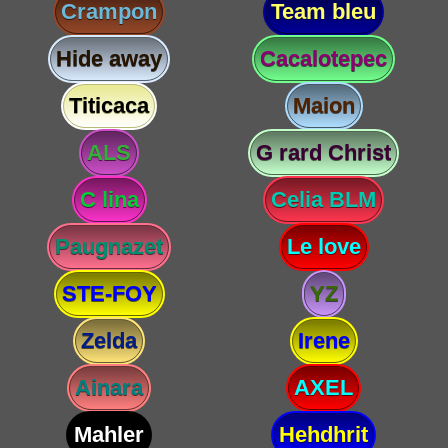
Crampon
Team bleu
Hide away
Cacalotepec
Titicaca
Maion
ALS
G rard Christ
C lina
Celia BLM
Paugnazet
Le love
STE-FOY
YZ
Zelda
Irene
Ainara
AXEL
Mahler
Hehdhrit