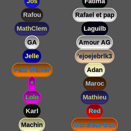
Jos
Fatima
Rafou
Rafael et pap
MathClem
Laguilb
GA
Amour AG
Jelle
’ejoejebrlk3
Paul Walker
Adan
*
Maroc
Lolo
Mathieu
Karl
Red
Machin
Monsieur truc