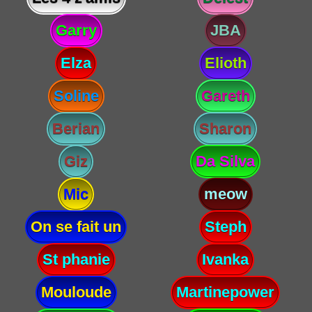
Garry
JBA
Elza
Elioth
Soline
Gareth
Berian
Sharon
Giz
Da Silva
Mic
meow
On se fait un
Steph
St phanie
Ivanka
Mouloude
Martinepower