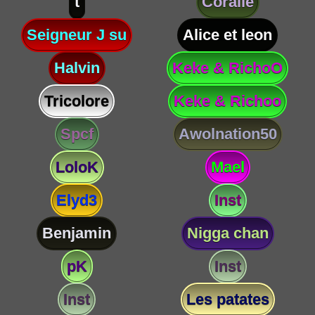
t
Coralie
Seigneur J su
Alice et leon
Halvin
Keke & RichoO
Tricolore
Keke & Richoo
Spcf
Awolnation50
LoloK
Mael
Elyd3
Inst
Benjamin
Nigga chan
pK
Inst
Inst
Les patates