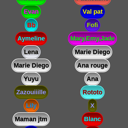
Evan
Val pat
Bb
Fofi
Aymeline
Mary,Emy,Jade
Lena
Marie Diego
Marie Diego
Ana rouge
Yuyu
Ana
Zazouiiille
Rototo
Lily
X
Maman jtm
Blanc