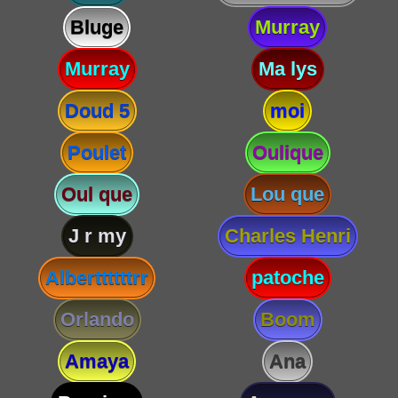
Bluge
Murray
Murray
Ma lys
Doud 5
moi
Poulet
Oulique
Oul que
Lou que
J r my
Charles Henri
Alberttttttrr
patoche
Orlando
Boom
Amaya
Ana