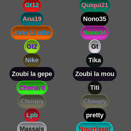
Gt12
Quiqui21
Ana19
Nono35
Jade 12 nike
Nono34
Gt2
Gt
Nike
Tika
Zoubi la gepe
Zoubi la mou
Chonard
Titi
Choupy
Choupy
Lpb
pretty
Massais
Nourrissat