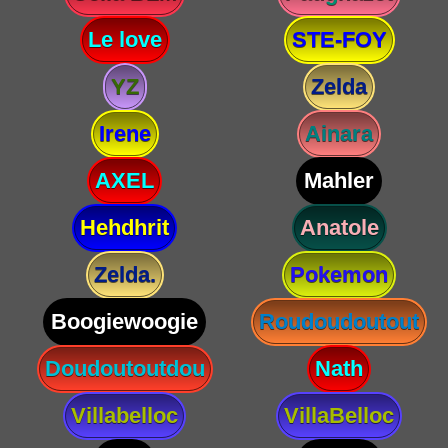
Le love
STE-FOY
YZ
Zelda
Irene
Ainara
AXEL
Mahler
Hehdhrit
Anatole
Zelda.
Pokemon
Boogiewoogie
Roudoudoutout
Doudoutoutdou
Nath
Villabelloc
VillaBelloc