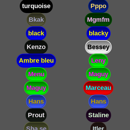
turquoise
Pppo
Bkak
Mgmfm
black
blacky
Kenzo
Bessey
Ambre bleu
Leny
Menu
Maguy
Maguy
Marceau
Hans
Hans
Prout
Staline
Sha se
Itler