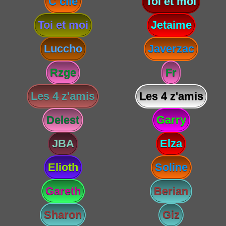
C cile
Toi et moi
Toi et moi
Jetaime
Luccho
Javerzac
Rzge
Fr
Les 4 z'amis
Les 4 z'amis
Delest
Garry
JBA
Elza
Elioth
Soline
Gareth
Berian
Sharon
Giz