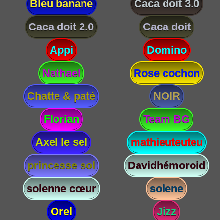
Bleu banane
Caca doit 3.0
Caca doit 2.0
Caca doit
Appi
Domino
Nathael
Rose cochon
Chatte & paté
NOIR
Florian
Team BG
Axel le sel
mathieuteuteu
princesse sol
Davidhémoroid
solenne cœur
solene
Orel
Jizz