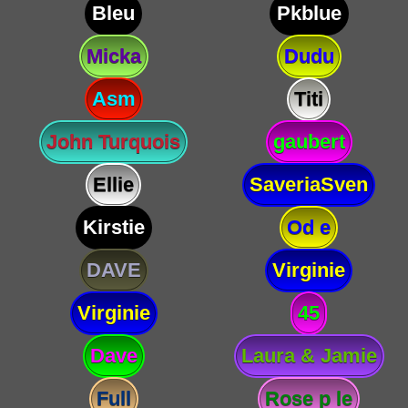
Bleu
Pkblue
Micka
Dudu
Asm
Titi
John Turquois
gaubert
Ellie
SaveriaSven
Kirstie
Od e
DAVE
Virginie
Virginie
45
Dave
Laura & Jamie
Full
Rose p le