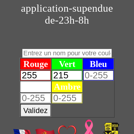
application-supendue
de-23h-8h
Rouge
Vert
Bleu
Blanc
Ambre
Validez