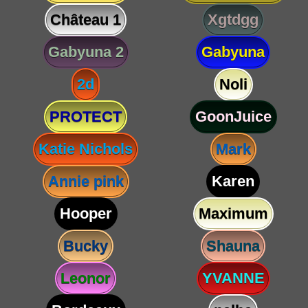
Château 1
Xgtdgg
Gabyuna 2
Gabyuna
2d
Noli
PROTECT
GoonJuice
Katie Nichols
Mark
Annie pink
Karen
Hooper
Maximum
Bucky
Shauna
Leonor
YVANNE