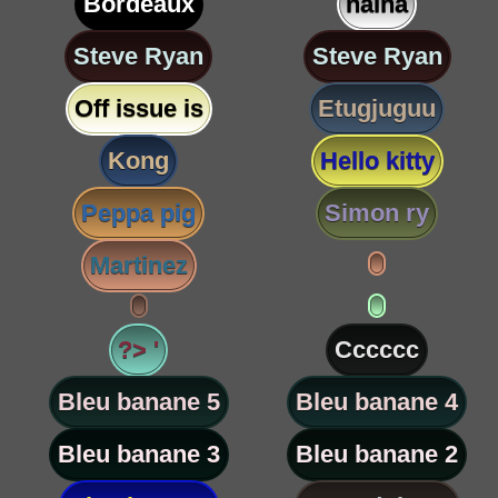
Bordeaux
nalha
Steve Ryan
Steve Ryan
Off issue is
Etugjuguu
Kong
Hello kitty
Peppa pig
Simon ry
Martinez
?> '
Cccccc
Bleu banane 5
Bleu banane 4
Bleu banane 3
Bleu banane 2