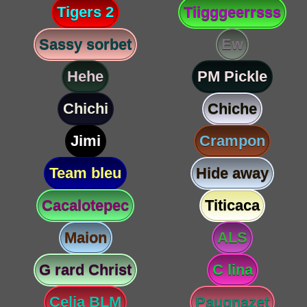
Tigers 2
Tiigggeerrsss
Sassy sorbet
Ew
Hehe
PM Pickle
Chichi
Chiche
Jimi
Crampon
Team bleu
Hide away
Cacalotepec
Titicaca
Maion
ALS
G rard Christ
C lina
Celia BLM
Paugnazet