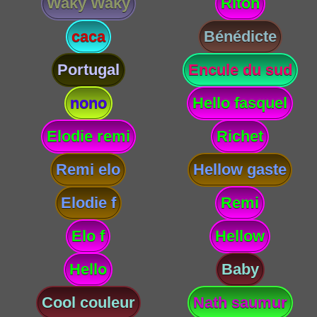
Waky Waky
Riton
caca
Bénédicte
Portugal
Encule du sud
nono
Hello fasquel
Elodie remi
Richet
Remi elo
Hellow gaste
Elodie f
Remi
Elo f
Hellow
Hello
Baby
Cool couleur
Nath saumur