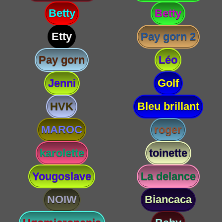
Betty
Betty
Etty
Pay gorn 2
Pay gorn
Léo
Jenni
Golf
HVK
Bleu brillant
MAROC
roger
karolette
toinette
Yougoslave
La delance
NOIW
Biancaca