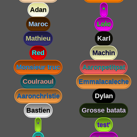
Adan
*
Maroc
Lolo
Mathieu
Karl
Red
Machin
Monsieur truc
Aaronpetitpat
Coulraoul
Emmalacaleche
Aaronchristie
Dylan
Bastien
Grosse batata
'
test'