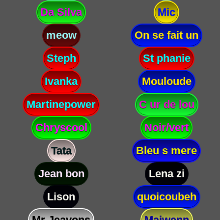
Da Silva
Mic
meow
On se fait un
Steph
St phanie
Ivanka
Mouloude
Martinepower
C ur de lou
Chryscool
Noir/vert
Tata
Bleu s mere
Jean bon
Lena zi
Lison
quoicoubeh
Mr Jeavons
Maiwenn