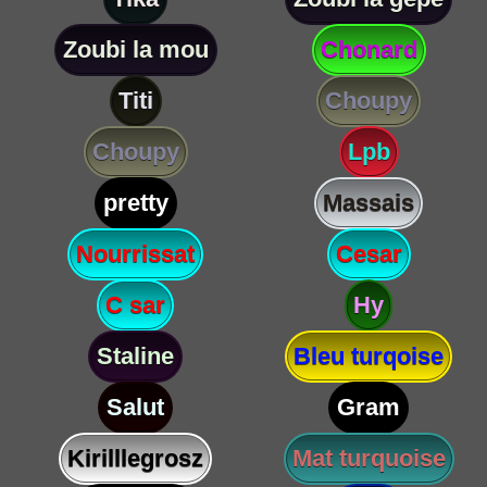
Zoubi la mou
Chonard
Titi
Choupy
Choupy
Lpb
pretty
Massais
Nourrissat
Cesar
C sar
Hy
Staline
Bleu turqoise
Salut
Gram
Kirilllegrosz
Mat turquoise