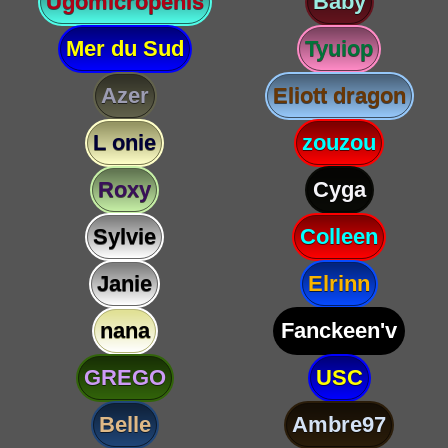
Ugomicropenis
Baby
Mer du Sud
Tyuiop
Azer
Eliott dragon
L onie
zouzou
Roxy
Cyga
Sylvie
Colleen
Janie
Elrinn
nana
Fanckeen'v
GREGO
USC
Belle
Ambre97