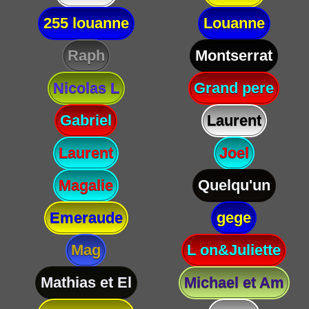
255 louanne
Louanne
Raph
Montserrat
Nicolas L
Grand pere
Gabriel
Laurent
Laurent
Joel
Magalie
Quelqu'un
Emeraude
gege
Mag
L on&Juliette
Mathias et El
Michael et Am