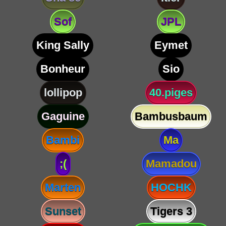
Sof
JPL
King Sally
Eymet
Bonheur
Sio
lollipop
40.piges
Gaguine
Bambusbaum
Bambi
Ma
;(
Mamadou
Marten
HOCHK
Sunset
Tigers 3