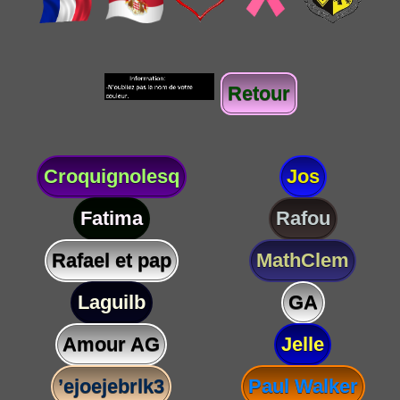
Retour
Croquignolesq
Jos
Fatima
Rafou
Rafael et pap
MathClem
Laguilb
GA
Amour AG
Jelle
’ejoejebrlk3
Paul Walker