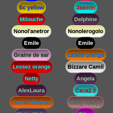
Sc yellow
Jasmin
Milouche
Delphine
Nonol'anetror
Nonolerogolo
Emile
Emile
Graine de sar
Laisse orange
Lessez orange
Bizzare Camil
Netty
Angela
AlexLaura
Caca2.0
James Whanau
Waky Wakyy