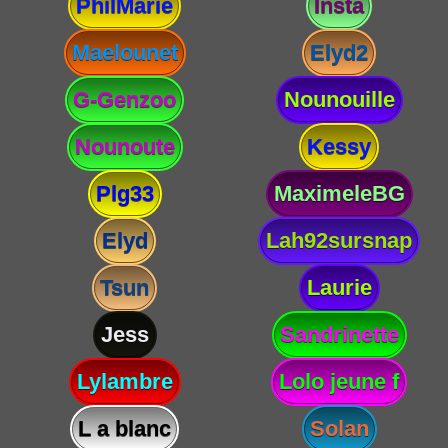
PhilMarie
Insta
Maelounet
Elyd2
G-Genzoo
Nounouille
Nounoute
Kessy
Plg33
MaximeleBG
Elyd
Lah92sursnap
Tsun
Laurie
Jess
Sandrinette
Lylambre
Lolo jeune f
L a blanc
Solan