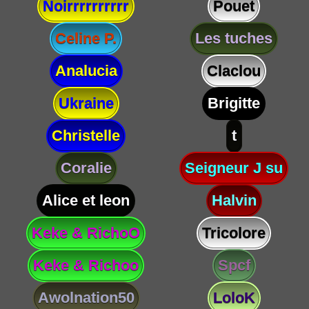
Noirrrrrrrrrr
Pouet
Celine P.
Les tuches
Analucia
Claclou
Ukraine
Brigitte
Christelle
t
Coralie
Seigneur J su
Alice et leon
Halvin
Keke & RichoO
Tricolore
Keke & Richoo
Spcf
Awolnation50
LoloK