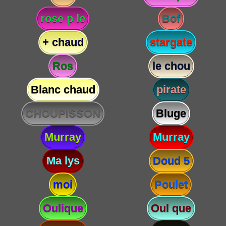
rose p le
Bof
+ chaud
stargate
Ros
le chou
Blanc chaud
pirate
CHOUPISSON
Bluge
Murray
Murray
Ma lys
Doud 5
moi
Poulet
Oulique
Oul que