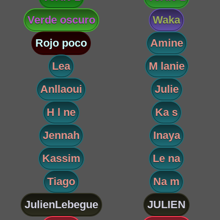
Verde oscuro
Waka
Rojo poco
Amine
Lea
M lanie
Anllaoui
Julie
H l ne
Ka s
Jennah
Inaya
Kassim
Le na
Tiago
Na m
JulienLebegue
JULIEN