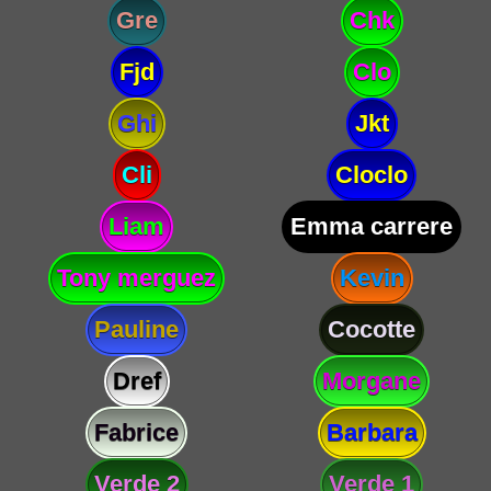
Gre
Chk
Fjd
Clo
Ghi
Jkt
Cli
Cloclo
Liam
Emma carrere
Tony merguez
Kevin
Pauline
Cocotte
Dref
Morgane
Fabrice
Barbara
Verde 2
Verde 1