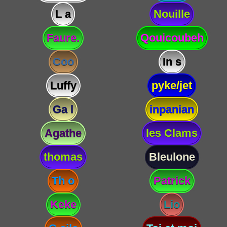
L a
Nouille
Faure.
Qouicoubeh
Coo
In s
Luffy
pyke/jet
Ga l
inpanian
Agathe
les Clams
thomas
Bleulone
Th o
Patrick
Keke
Lio