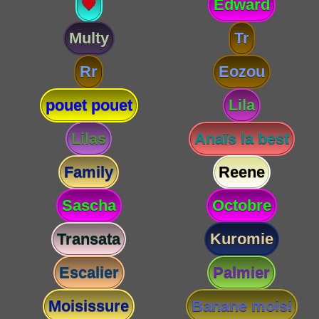
💗
Edward
Multy
Tr
Rr
Eozou
pouet pouet
Lila
Lilas
Anaïs la best
Family
Reene
Sascha
Octobre
Transata
Kuromie
Escalier
Palmier
Moisissure
Banane moisi