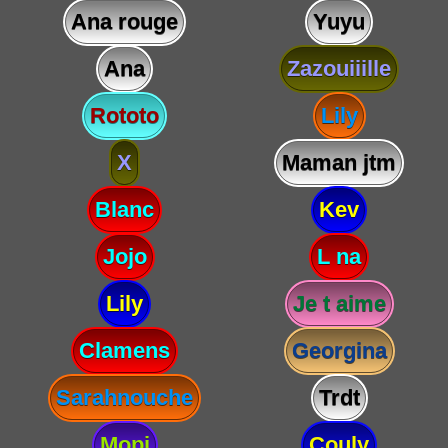
Ana rouge
Yuyu
Ana
Zazouiiille
Rototo
Lily
X
Maman jtm
Blanc
Kev
Jojo
L na
Lily
Je t aime
Clamens
Georgina
Sarahnouche
Trdt
Mopi
Couly