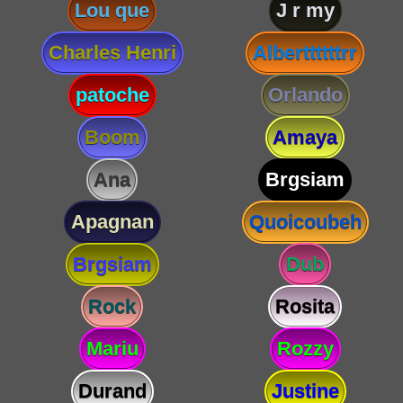
Lou que
J r my
Charles Henri
Alberttttttrr
patoche
Orlando
Boom
Amaya
Ana
Brgsiam
Apagnan
Quoicoubeh
Brgsiam
Dub
Rock
Rosita
Mariu
Rozzy
Durand
Justine