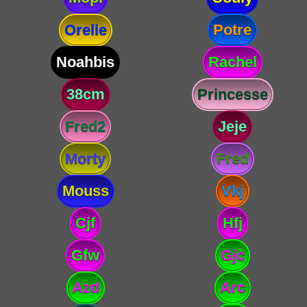
Orelie
Potre
Noahbis
Rachel
38cm
Princesse
Fred2
Jeje
Morty
Fred
Mouss
Vkj
Cjf
Hfj
Gfw
Gjc
Azd
Arc