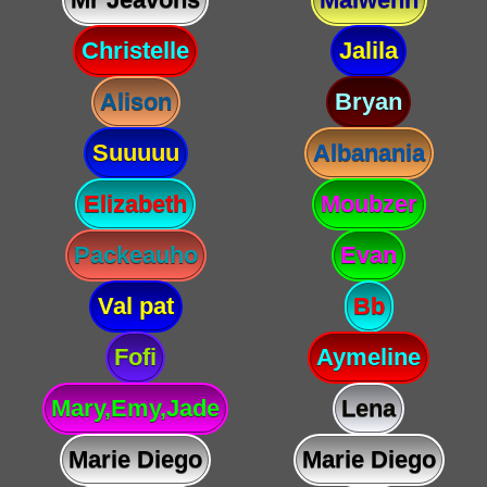
Christelle
Jalila
Alison
Bryan
Suuuuu
Albanania
Elizabeth
Moubzer
Packeauho
Evan
Val pat
Bb
Fofi
Aymeline
Mary,Emy,Jade
Lena
Marie Diego
Marie Diego