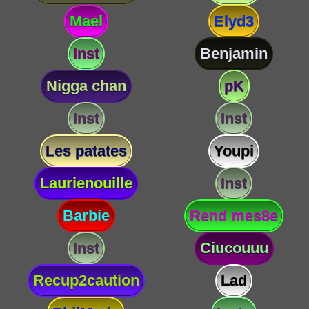
Mael
Elyd3
Inst
Benjamin
Nigga chan
pK
Inst
Inst
Les patates
Youpi
Laurienouille
Inst
Barbie
Rend mes8e
Inst
Ciucouuu
Recup2caution
Lad