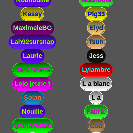
Kessy
Plg33
MaximeleBG
Elyd
Lah92sursnap
Tsun
Laurie
Jess
Sandrinette
Lylambre
Lolo jeune f
L a blanc
Solan
L a
Nouille
Faure.
Qouicoubeh
Coo