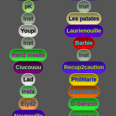
pK
Inst
Inst
Les patates
Youpi
Laurienouille
Inst
Barbie
Rend mes8e
Inst
Ciucouuu
Recup2caution
Lad
PhilMarie
Insta
Maelounet
Elyd2
G-Genzoo
Nounouille
Nounoute