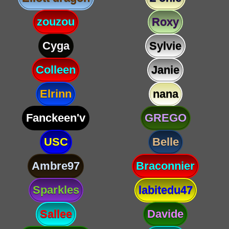
zouzou
Roxy
Cyga
Sylvie
Colleen
Janie
Elrinn
nana
Fanckeen'v
GREGO
USC
Belle
Ambre97
Braconnier
Sparkles
labitedu47
Sallee
Davide