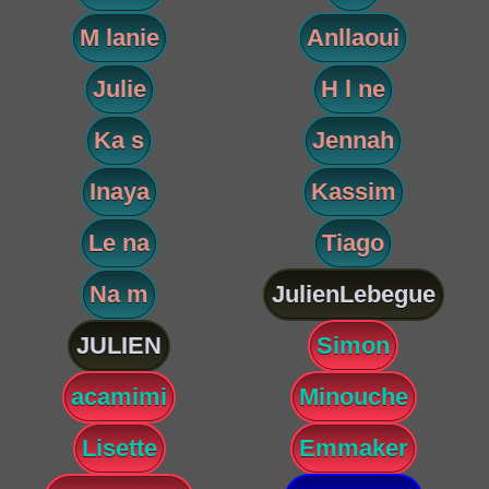
M lanie
Anllaoui
Julie
H l ne
Ka s
Jennah
Inaya
Kassim
Le na
Tiago
Na m
JulienLebegue
JULIEN
Simon
acamimi
Minouche
Lisette
Emmaker