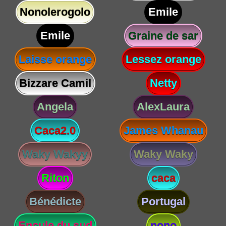
Nonolerogolo
Emile
Emile
Graine de sar
Laisse orange
Lessez orange
Bizzare Camil
Netty
Angela
AlexLaura
Caca2.0
James Whanau
Waky Wakyy
Waky Waky
Riton
caca
Bénédicte
Portugal
Encule du sud
nono