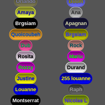
Orlando
Boom
Amaya
Ana
Brgsiam
Apagnan
Quoicoubeh
Brgsiam
Dub
Rock
Rosita
Mariu
Rozzy
Durand
Justine
255 louanne
Louanne
Raph
Montserrat
Nicolas L