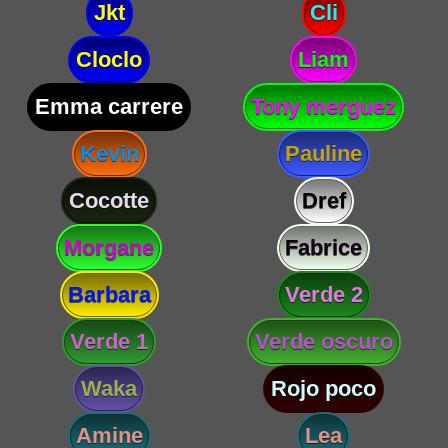
Jkt
Cli
Cloclo
Liam
Emma carrere
Tony merguez
Kevin
Pauline
Cocotte
Dref
Morgane
Fabrice
Barbara
Verde 2
Verde 1
Verde oscuro
Waka
Rojo poco
Amine
Lea