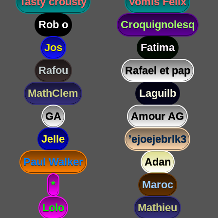
Tasty crousty
Vomis Félix
Rob o
Croquignolesq
Jos
Fatima
Rafou
Rafael et pap
MathClem
Laguilb
GA
Amour AG
Jelle
’ejoejebrlk3
Paul Walker
Adan
*
Maroc
Lolo
Mathieu