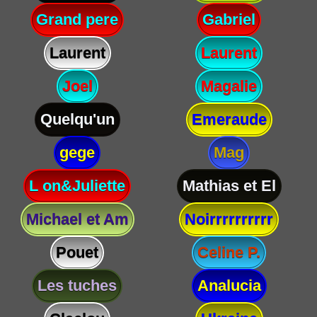
Grand pere
Gabriel
Laurent
Laurent
Joel
Magalie
Quelqu'un
Emeraude
gege
Mag
L on&Juliette
Mathias et El
Michael et Am
Noirrrrrrrrrr
Pouet
Celine P.
Les tuches
Analucia