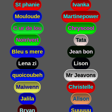
St phanie
Ivanka
Mouloude
Martinepower
C ur de lou
Chryscool
Noir/vert
Tata
Bleu s mere
Jean bon
Lena zi
Lison
quoicoubeh
Mr Jeavons
Maiwenn
Christelle
Jalila
Alison
Bryan
Suuuuu