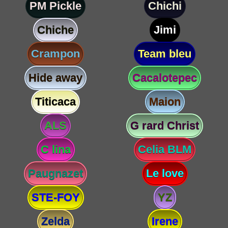
PM Pickle
Chichi
Chiche
Jimi
Crampon
Team bleu
Hide away
Cacalotepec
Titicaca
Maion
ALS
G rard Christ
C lina
Celia BLM
Paugnazet
Le love
STE-FOY
YZ
Zelda
Irene