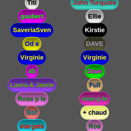
Titi
John Turquois
gaubert
Ellie
SaveriaSven
Kirstie
Od e
DAVE
Virginie
Virginie
45
Dave
Laura & Jamie
Full
Rose p le
rose p le
Bof
+ chaud
stargate
Ros