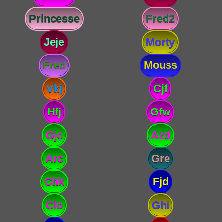
Princesse
Fred2
Jeje
Morty
Fred
Mouss
Vkj
Cjf
Hfj
Gfw
Gjc
Azd
Arc
Gre
Chk
Fjd
Clo
Ghi