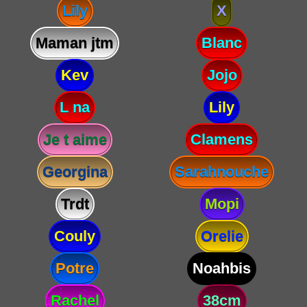
Lily
X
Maman jtm
Blanc
Kev
Jojo
L na
Lily
Je t aime
Clamens
Georgina
Sarahnouche
Trdt
Mopi
Couly
Orelie
Potre
Noahbis
Rachel
38cm