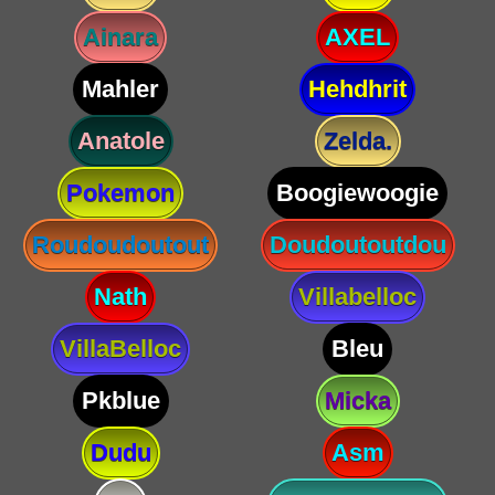
Ainara
AXEL
Mahler
Hehdhrit
Anatole
Zelda.
Pokemon
Boogiewoogie
Roudoudoutout
Doudoutoutdou
Nath
Villabelloc
VillaBelloc
Bleu
Pkblue
Micka
Dudu
Asm