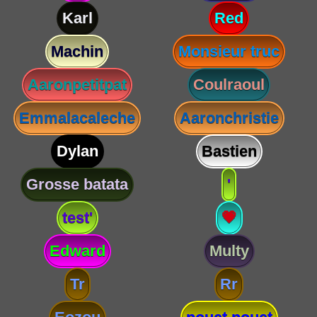
Karl
Red
Machin
Monsieur truc
Aaronpetitpat
Coulraoul
Emmalacaleche
Aaronchristie
Dylan
Bastien
Grosse batata
'
test'
💗
Edward
Multy
Tr
Rr