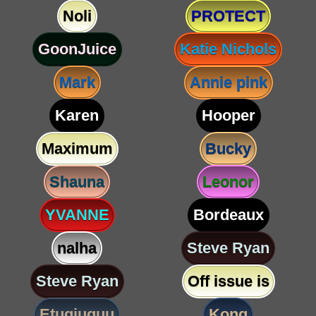
Noli
PROTECT
GoonJuice
Katie Nichols
Mark
Annie pink
Karen
Hooper
Maximum
Bucky
Shauna
Leonor
YVANNE
Bordeaux
nalha
Steve Ryan
Steve Ryan
Off issue is
Etugjuguu
Kong