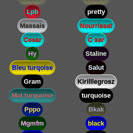
Lpb
pretty
Massais
Nourrissat
Cesar
C sar
Hy
Staline
Bleu turqoise
Salut
Gram
Kirilllegrosz
Mat turquoise
turquoise
Pppo
Bkak
Mgmfm
black