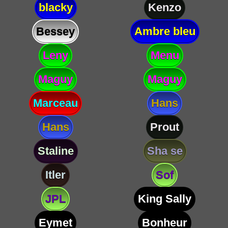
blacky
Kenzo
Bessey
Ambre bleu
Leny
Menu
Maguy
Maguy
Marceau
Hans
Hans
Prout
Staline
Sha se
Itler
Sof
JPL
King Sally
Eymet
Bonheur