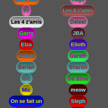
Fr
Les 4 z'amis
Les 4 z'amis
Delest
Garry
JBA
Elza
Elioth
Soline
Gareth
Berian
Sharon
Giz
Da Silva
Mic
meow
On se fait un
Steph