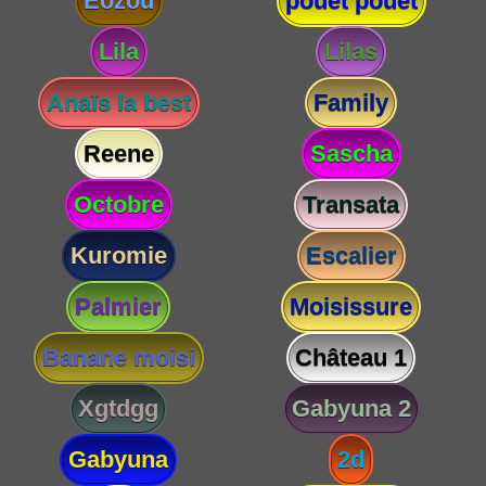
Eozou
pouet pouet
Lila
Lilas
Anaïs la best
Family
Reene
Sascha
Octobre
Transata
Kuromie
Escalier
Palmier
Moisissure
Banane moisi
Château 1
Xgtdgg
Gabyuna 2
Gabyuna
2d