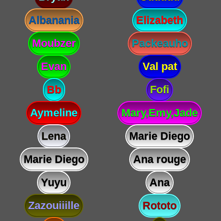
Albanania
Elizabeth
Moubzer
Packeauho
Evan
Val pat
Bb
Fofi
Aymeline
Mary,Emy,Jade
Lena
Marie Diego
Marie Diego
Ana rouge
Yuyu
Ana
Zazouiiille
Rototo