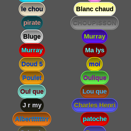
le chou
Blanc chaud
pirate
CHOUPISSON
Bluge
Murray
Murray
Ma lys
Doud 5
moi
Poulet
Oulique
Oul que
Lou que
J r my
Charles Henri
Alberttttttrr
patoche