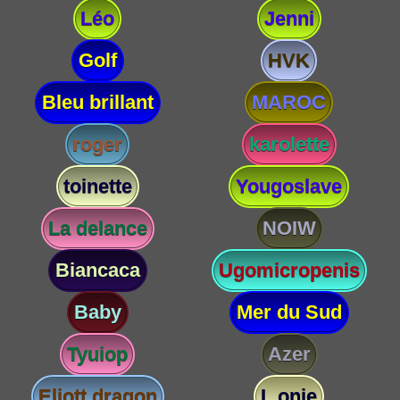
Léo
Jenni
Golf
HVK
Bleu brillant
MAROC
roger
karolette
toinette
Yougoslave
La delance
NOIW
Biancaca
Ugomicropenis
Baby
Mer du Sud
Tyuiop
Azer
Eliott dragon
L onie