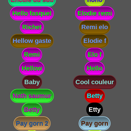
Hello fasquel
Elodie remi
Richet
Remi elo
Hellow gaste
Elodie f
Remi
Elo f
Hellow
Hello
Baby
Cool couleur
Nath saumur
Betty
Betty
Etty
Pay gorn 2
Pay gorn