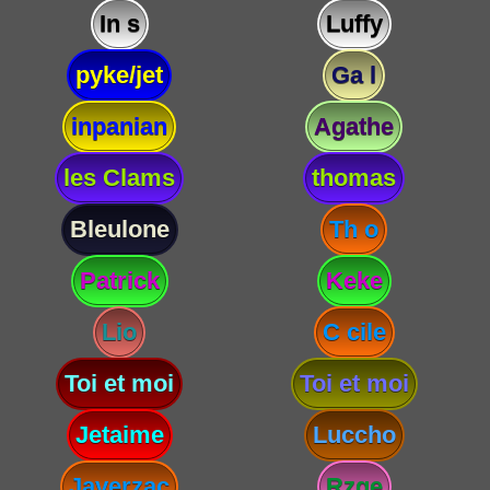
In s
Luffy
pyke/jet
Ga l
inpanian
Agathe
les Clams
thomas
Bleulone
Th o
Patrick
Keke
Lio
C cile
Toi et moi
Toi et moi
Jetaime
Luccho
Javerzac
Rzge