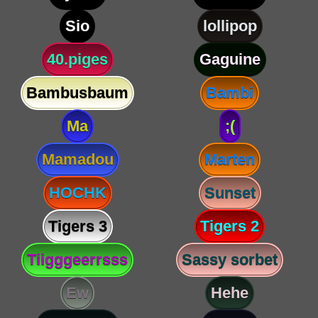
Sio
lollipop
40.piges
Gaguine
Bambusbaum
Bambi
Ma
;(
Mamadou
Marten
HOCHK
Sunset
Tigers 3
Tigers 2
Tiigggeerrsss
Sassy sorbet
Ew
Hehe