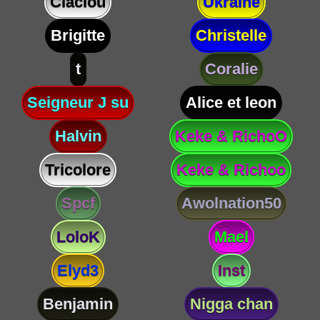
Claclou
Ukraine
Brigitte
Christelle
t
Coralie
Seigneur J su
Alice et leon
Halvin
Keke & RichoO
Tricolore
Keke & Richoo
Spcf
Awolnation50
LoloK
Mael
Elyd3
Inst
Benjamin
Nigga chan