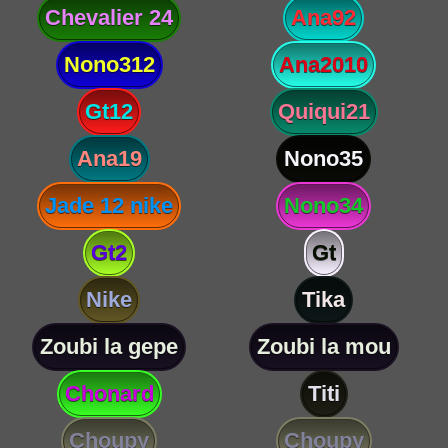
Chevalier 24
Ana92
Nono312
Ana2010
Gt12
Quiqui21
Ana19
Nono35
Jade 12 nike
Nono34
Gt2
Gt
Nike
Tika
Zoubi la gepe
Zoubi la mou
Chonard
Titi
Choupy
Choupy