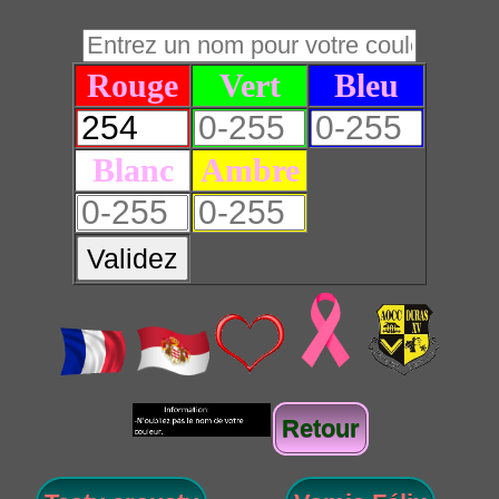
Rouge
Vert
Bleu
Blanc
Ambre
Validez
Retour