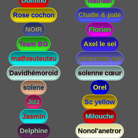
Domino
Nathael
Rose cochon
Chatte & paté
NOIR
Florian
Team BG
Axel le sel
mathieuteuteu
princesse sol
Davidhémoroid
solenne cœur
solene
Orel
Jizz
Sc yellow
Jasmin
Milouche
Delphine
Nonol'anetror