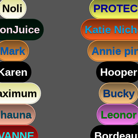
Noli
PROTEC
onJuice
Katie Nich
Mark
Annie pi
Karen
Hooper
aximum
Bucky
hauna
Leonor
VANNE
Bordeau