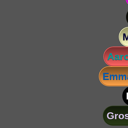
Aaro
Emma
Gros