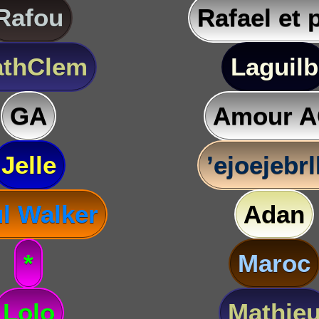
Rafou
Rafael et 
thClem
Laguilb
GA
Amour 
Jelle
’ejoejebr
l Walker
Adan
*
Maroc
Lolo
Mathie