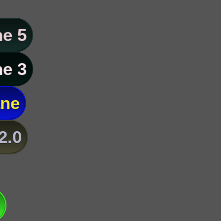
e 5
e 3
ane
2.0