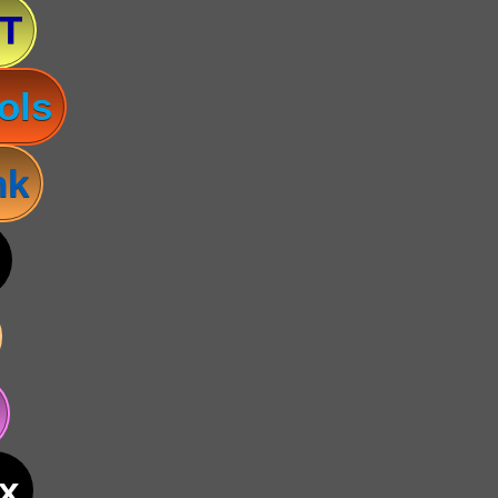
T
ols
nk
x