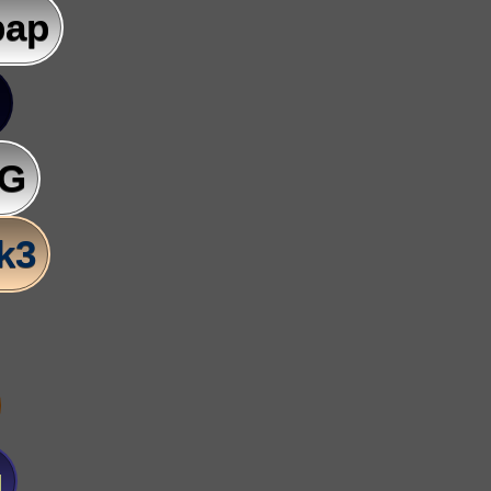
pap
AG
lk3
u