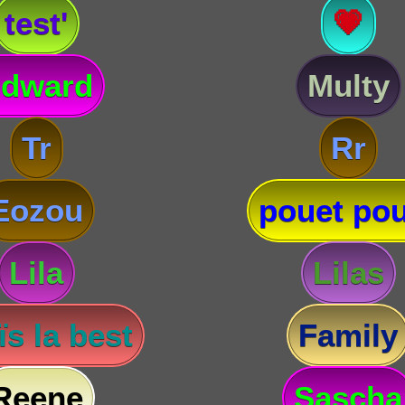
test'
💗
dward
Multy
Tr
Rr
Eozou
pouet pou
Lila
Lilas
s la best
Family
Reene
Sascha