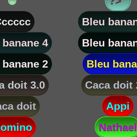
?> '
ccccc
Bleu banan
 banane 4
Bleu banan
 banane 2
Bleu ban
 doit 3.0
Caca doit 
ca doit
Appi
omino
Nathael