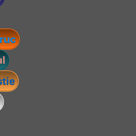
ruc
l
tie