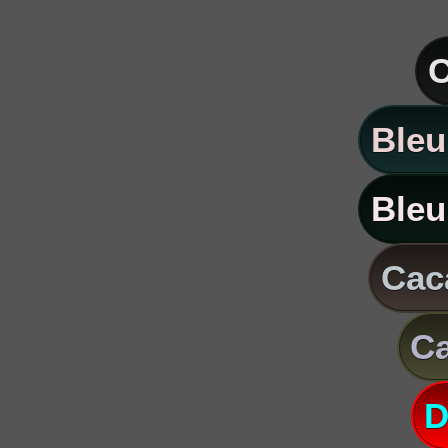
C
Bleu
Bleu
Caca
Ca
D