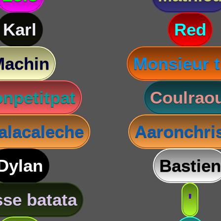
Karl
Red
Machin
Monsieur t
npetitpat
Coulraou
lacaleche
Aaronchris
Dylan
Bastien
se batata
'