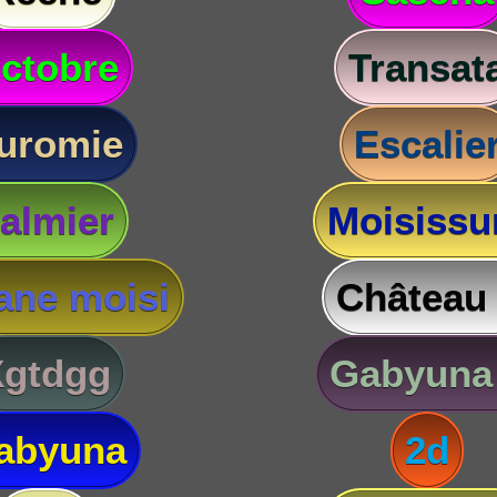
ctobre
Transat
uromie
Escalie
almier
Moisissu
ane moisi
Château
Xgtdgg
Gabyuna
abyuna
2d