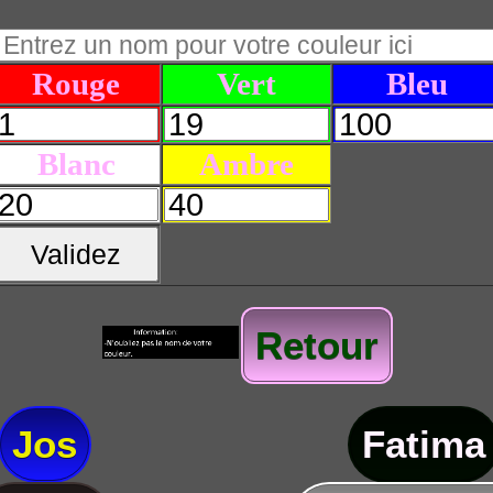
Rouge
Vert
Bleu
Blanc
Ambre
Validez
Retour
Jos
Fatima