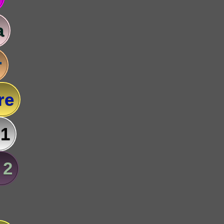
a
r
re
 1
 2