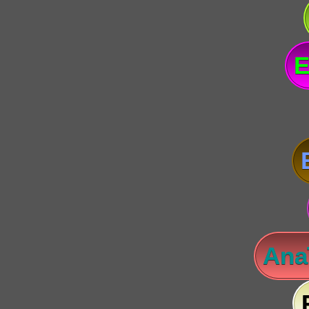
E
Anaï