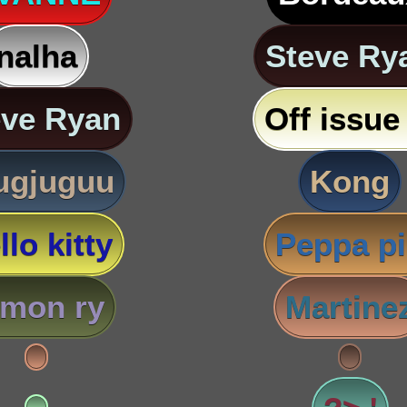
nalha
Steve Ry
eve Ryan
Off issue 
ugjuguu
Kong
llo kitty
Peppa p
imon ry
Martine