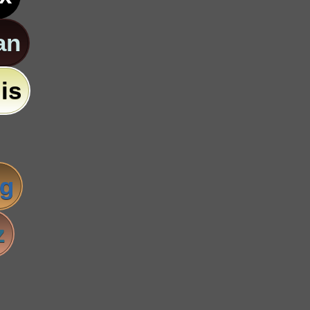
an
is
ig
z