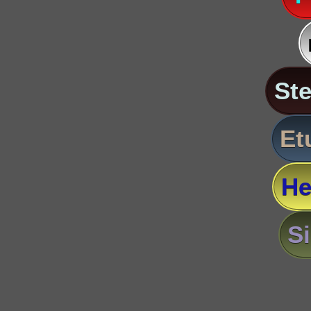
St
Et
He
S