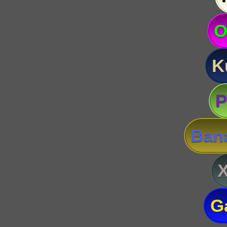
O
K
P
Ban
G