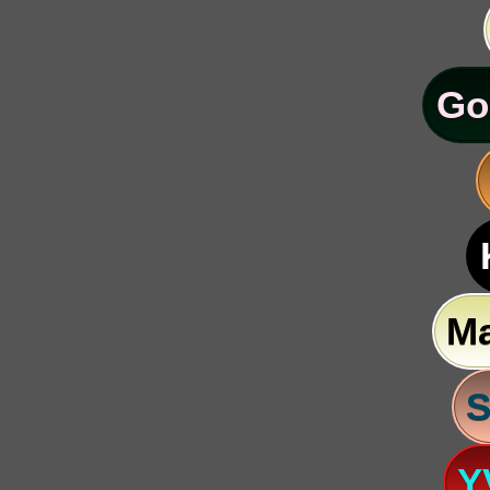
Go
M
S
Y