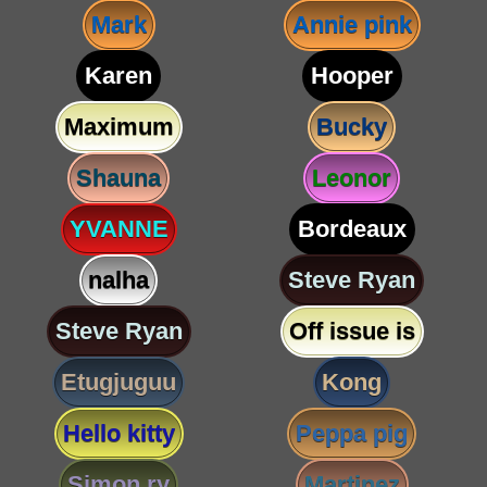
Mark
Annie pink
Karen
Hooper
Maximum
Bucky
Shauna
Leonor
YVANNE
Bordeaux
nalha
Steve Ryan
Steve Ryan
Off issue is
Etugjuguu
Kong
Hello kitty
Peppa pig
Simon ry
Martinez