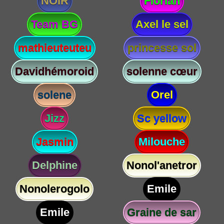
NOIR
Florian
Team BG
Axel le sel
mathieuteuteu
princesse sol
Davidhémoroid
solenne cœur
solene
Orel
Jizz
Sc yellow
Jasmin
Milouche
Delphine
Nonol'anetror
Nonolerogolo
Emile
Emile
Graine de sar