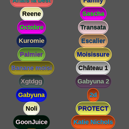
Anaïs la best
Family
Reene
Sascha
Octobre
Transata
Kuromie
Escalier
Palmier
Moisissure
Banane moisi
Château 1
Xgtdgg
Gabyuna 2
Gabyuna
2d
Noli
PROTECT
GoonJuice
Katie Nichols