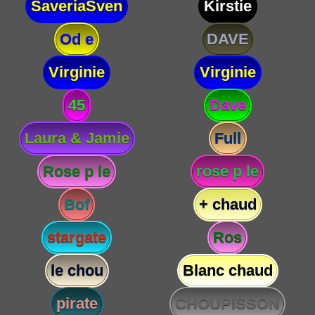
SaveriaSven
Kirstie
Od e
DAVE
Virginie
Virginie
45
Dave
Laura & Jamie
Full
Rose p le
rose p le
Bof
+ chaud
stargate
Ros
le chou
Blanc chaud
pirate
CHOUPISSON