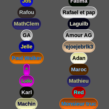
Jos
Fatima
Rafou
Rafael et pap
MathClem
Laguilb
GA
Amour AG
Jelle
’ejoejebrlk3
Paul Walker
Adan
*
Maroc
Lolo
Mathieu
Karl
Red
Machin
Monsieur truc