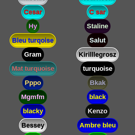
Cesar
C sar
Hy
Staline
Bleu turqoise
Salut
Gram
Kirilllegrosz
Mat turquoise
turquoise
Pppo
Bkak
Mgmfm
black
blacky
Kenzo
Bessey
Ambre bleu