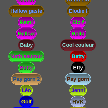
Hellow gaste
Elodie f
Remi
Elo f
Hellow
Hello
Baby
Cool couleur
Nath saumur
Betty
Betty
Etty
Pay gorn 2
Pay gorn
Léo
Jenni
Golf
HVK