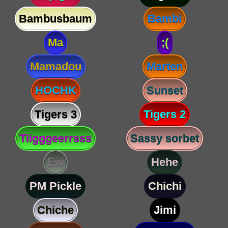
Bambusbaum
Bambi
Ma
;(
Mamadou
Marten
HOCHK
Sunset
Tigers 3
Tigers 2
Tiigggeerrsss
Sassy sorbet
Ew
Hehe
PM Pickle
Chichi
Chiche
Jimi