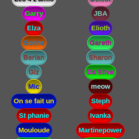
Garry
JBA
Elza
Elioth
Soline
Gareth
Berian
Sharon
Giz
Da Silva
Mic
meow
On se fait un
Steph
St phanie
Ivanka
Mouloude
Martinepower