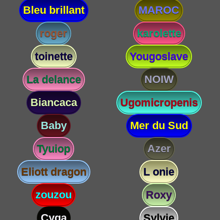
Bleu brillant
MAROC
roger
karolette
toinette
Yougoslave
La delance
NOIW
Biancaca
Ugomicropenis
Baby
Mer du Sud
Tyuiop
Azer
Eliott dragon
L onie
zouzou
Roxy
Cyga
Sylvie