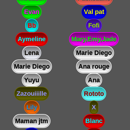
Evan
Val pat
Bb
Fofi
Aymeline
Mary,Emy,Jade
Lena
Marie Diego
Marie Diego
Ana rouge
Yuyu
Ana
Zazouiiille
Rototo
Lily
X
Maman jtm
Blanc