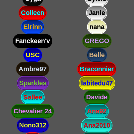
Colleen
Janie
Elrinn
nana
Fanckeen'v
GREGO
USC
Belle
Ambre97
Braconnier
Sparkles
labitedu47
Sallee
Davide
Chevalier 24
Ana92
Nono312
Ana2010