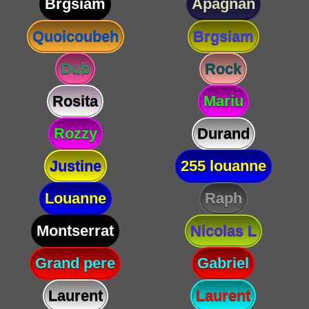
Brgsiam
Apagnan
Quoicoubeh
Brgsiam
Dub
Rock
Rosita
Mariu
Rozzy
Durand
Justine
255 louanne
Louanne
Raph
Montserrat
Nicolas L
Grand pere
Gabriel
Laurent
Laurent