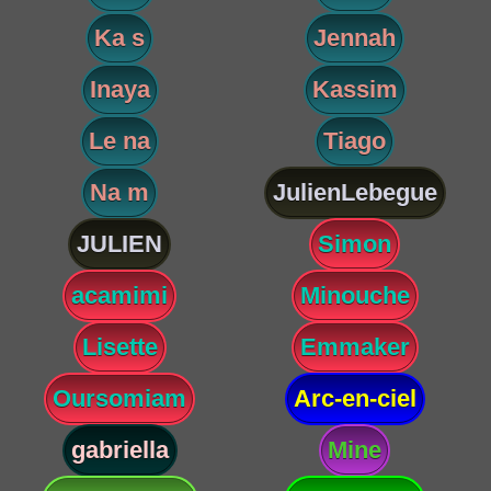
Ka s
Jennah
Inaya
Kassim
Le na
Tiago
Na m
JulienLebegue
JULIEN
Simon
acamimi
Minouche
Lisette
Emmaker
Oursomiam
Arc-en-ciel
gabriella
Mine