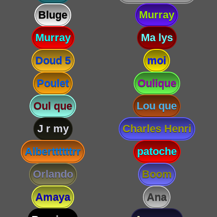
Bluge
Murray
Murray
Ma lys
Doud 5
moi
Poulet
Oulique
Oul que
Lou que
J r my
Charles Henri
Alberttttttrr
patoche
Orlando
Boom
Amaya
Ana