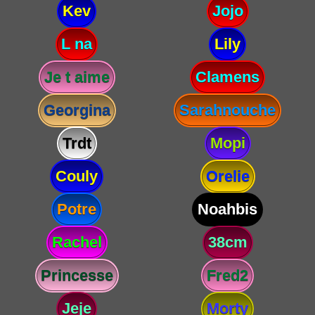
Kev
Jojo
L na
Lily
Je t aime
Clamens
Georgina
Sarahnouche
Trdt
Mopi
Couly
Orelie
Potre
Noahbis
Rachel
38cm
Princesse
Fred2
Jeje
Morty