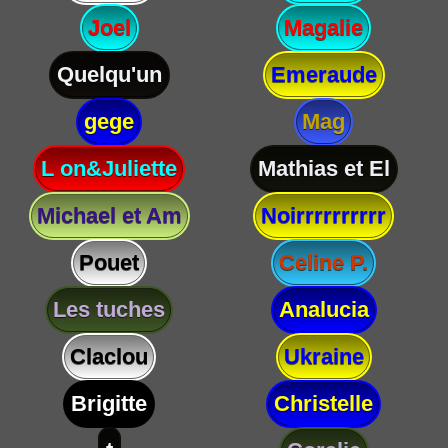
Joel
Magalie
Quelqu'un
Emeraude
gege
Mag
L on&Juliette
Mathias et El
Michael et Am
Noirrrrrrrrrr
Pouet
Celine P.
Les tuches
Analucia
Claclou
Ukraine
Brigitte
Christelle