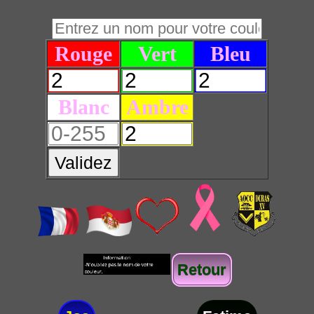
Rouge
Vert
Bleu
Blanc
Ambre
Validez
Retour