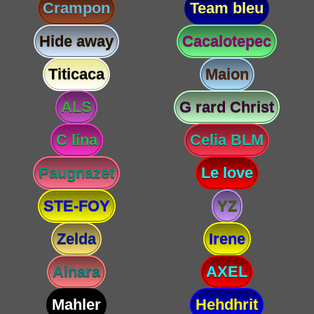
Crampon
Team bleu
Hide away
Cacalotepec
Titicaca
Maion
ALS
G rard Christ
C lina
Celia BLM
Paugnazet
Le love
STE-FOY
YZ
Zelda
Irene
Ainara
AXEL
Mahler
Hehdhrit