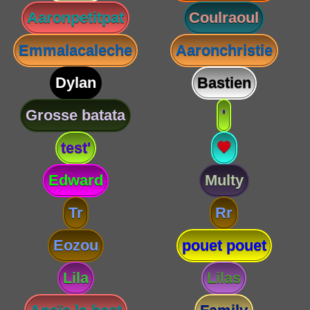
Aaronpetitpat
Coulraoul
Emmalacaleche
Aaronchristie
Dylan
Bastien
Grosse batata
'
test'
💗
Edward
Multy
Tr
Rr
Eozou
pouet pouet
Lila
Lilas