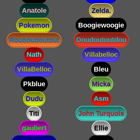
Anatole
Zelda.
Pokemon
Boogiewoogie
Roudoudoutout
Doudoutoutdou
Nath
Villabelloc
VillaBelloc
Bleu
Pkblue
Micka
Dudu
Asm
Titi
John Turquois
gaubert
Ellie