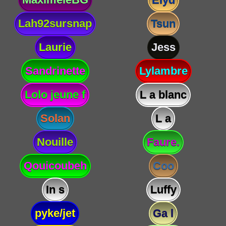
Lah92sursnap
Tsun
Laurie
Jess
Sandrinette
Lylambre
Lolo jeune f
L a blanc
Solan
L a
Nouille
Faure.
Qouicoubeh
Coo
In s
Luffy
pyke/jet
Ga l