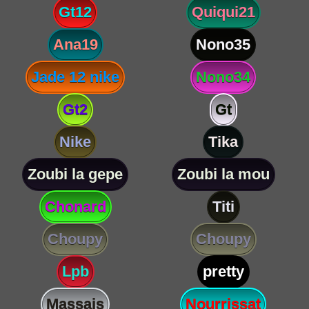
Gt12
Quiqui21
Ana19
Nono35
Jade 12 nike
Nono34
Gt2
Gt
Nike
Tika
Zoubi la gepe
Zoubi la mou
Chonard
Titi
Choupy
Choupy
Lpb
pretty
Massais
Nourrissat