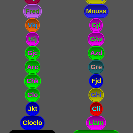
Fred
Mouss
Vkj
Cjf
Hfj
Gfw
Gjc
Azd
Arc
Gre
Chk
Fjd
Clo
Ghi
Jkt
Cli
Cloclo
Liam