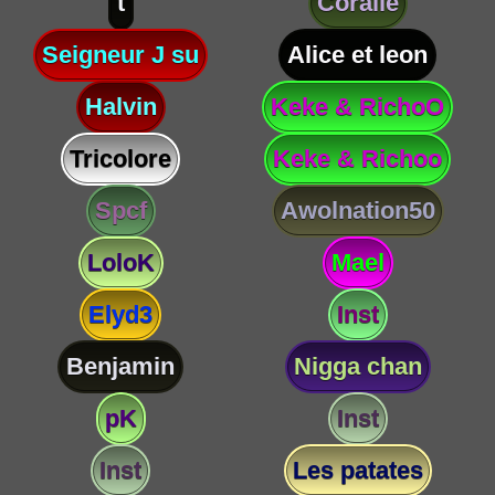
t
Coralie
Seigneur J su
Alice et leon
Halvin
Keke & RichoO
Tricolore
Keke & Richoo
Spcf
Awolnation50
LoloK
Mael
Elyd3
Inst
Benjamin
Nigga chan
pK
Inst
Inst
Les patates