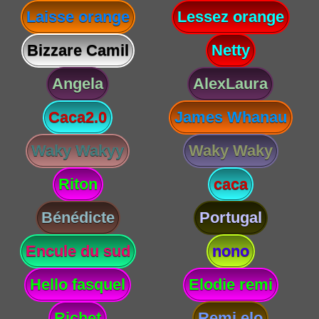
Laisse orange
Lessez orange
Bizzare Camil
Netty
Angela
AlexLaura
Caca2.0
James Whanau
Waky Wakyy
Waky Waky
Riton
caca
Bénédicte
Portugal
Encule du sud
nono
Hello fasquel
Elodie remi
Richet
Remi elo