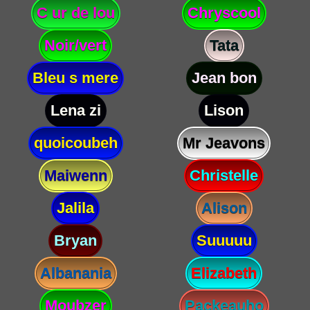
C ur de lou
Chryscool
Noir/vert
Tata
Bleu s mere
Jean bon
Lena zi
Lison
quoicoubeh
Mr Jeavons
Maiwenn
Christelle
Jalila
Alison
Bryan
Suuuuu
Albanania
Elizabeth
Moubzer
Packeauho