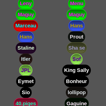
Leny
Menu
Maguy
Maguy
Marceau
Hans
Hans
Prout
Staline
Sha se
Itler
Sof
JPL
King Sally
Eymet
Bonheur
Sio
lollipop
40.piges
Gaguine