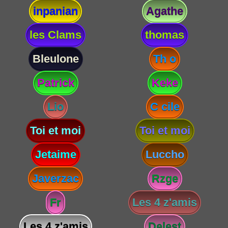
inpanian
Agathe
les Clams
thomas
Bleulone
Th o
Patrick
Keke
Lio
C cile
Toi et moi
Toi et moi
Jetaime
Luccho
Javerzac
Rzge
Fr
Les 4 z'amis
Les 4 z'amis
Delest