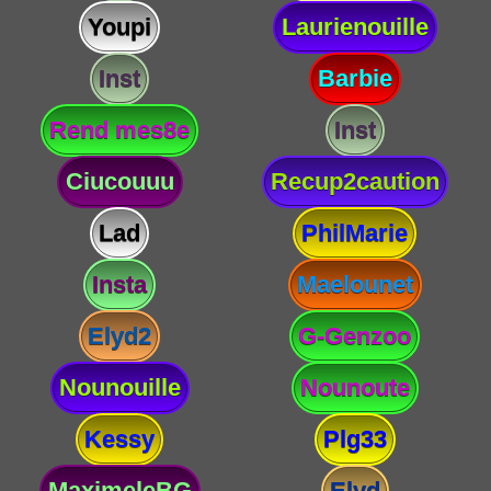
Youpi
Laurienouille
Inst
Barbie
Rend mes8e
Inst
Ciucouuu
Recup2caution
Lad
PhilMarie
Insta
Maelounet
Elyd2
G-Genzoo
Nounouille
Nounoute
Kessy
Plg33
MaximeleBG
Elyd