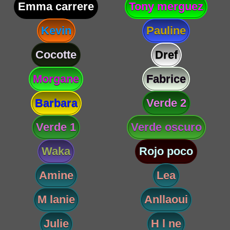
Emma carrere
Tony merguez
Kevin
Pauline
Cocotte
Dref
Morgane
Fabrice
Barbara
Verde 2
Verde 1
Verde oscuro
Waka
Rojo poco
Amine
Lea
M lanie
Anllaoui
Julie
H l ne