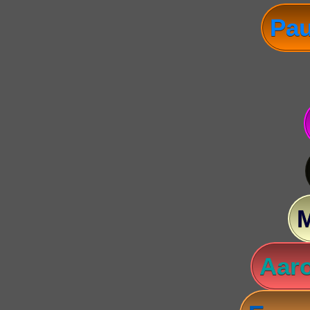
Pau
Aaro