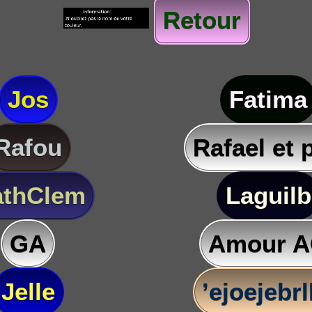
Retour
Jos
Fatima
Rafou
Rafael et 
thClem
Laguilb
GA
Amour 
Jelle
’ejoejebr