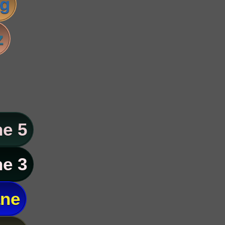
ig
z
e 5
e 3
ane