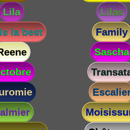
Lila
Lilas
s la best
Family
Reene
Sascha
ctobre
Transat
uromie
Escalie
almier
Moisissu