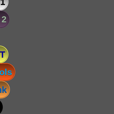
 1
 2
T
ols
nk