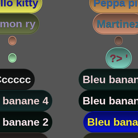
llo kitty
Peppa p
imon ry
Martine
?> '
ccccc
Bleu banan
 banane 4
Bleu banan
 banane 2
Bleu ban