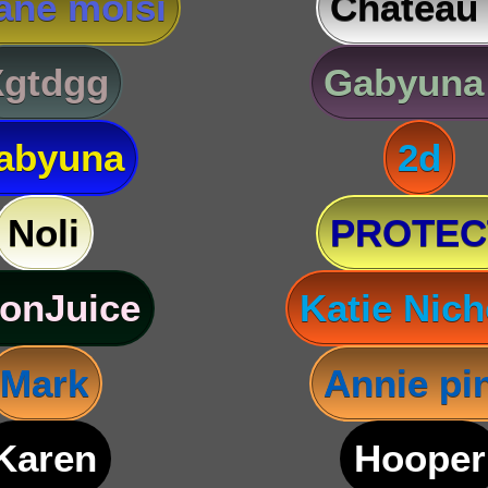
ane moisi
Château
Xgtdgg
Gabyuna
abyuna
2d
Noli
PROTEC
onJuice
Katie Nich
Mark
Annie pi
Karen
Hooper