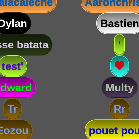
lacaleche
Aaronchris
Dylan
Bastien
se batata
'
test'
💗
dward
Multy
Tr
Rr
Eozou
pouet pou