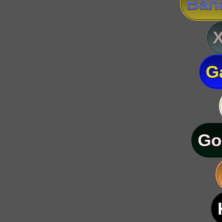
Ban
G
Go