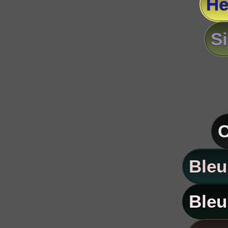
He
S
C
Bleu
Bleu