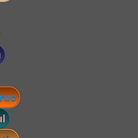
u
ruc
l