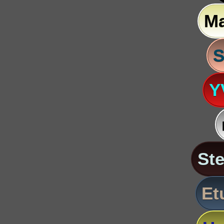
M
S
Y
St
Et