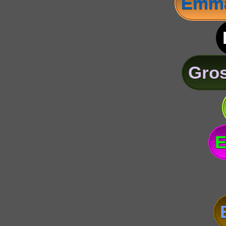
Emma
Gros
E