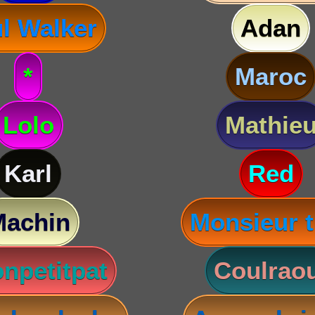
l Walker
Adan
*
Maroc
Lolo
Mathie
Karl
Red
Machin
Monsieur t
npetitpat
Coulraou