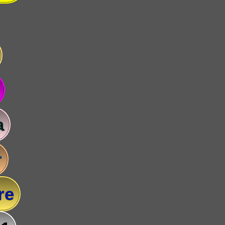
a
r
re