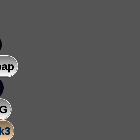
pap
AG
lk3