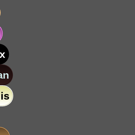
x
an
is