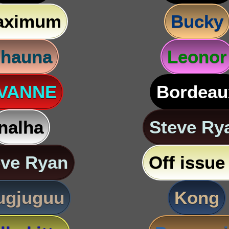
aximum
Bucky
hauna
Leonor
VANNE
Bordeau
nalha
Steve Ry
eve Ryan
Off issue 
ugjuguu
Kong