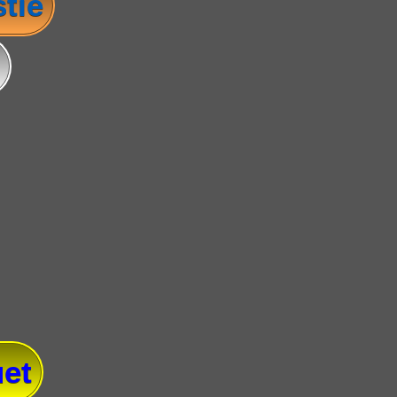
tie
et