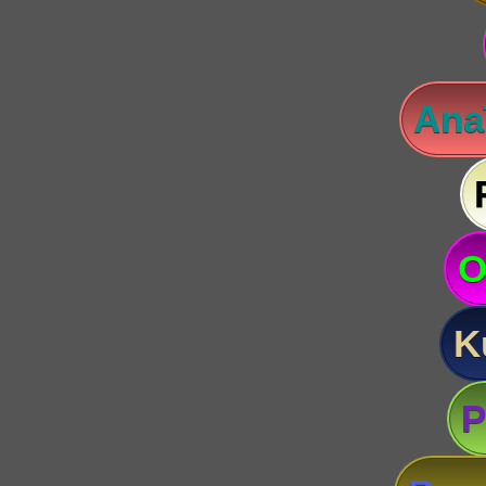
Anaï
O
K
P