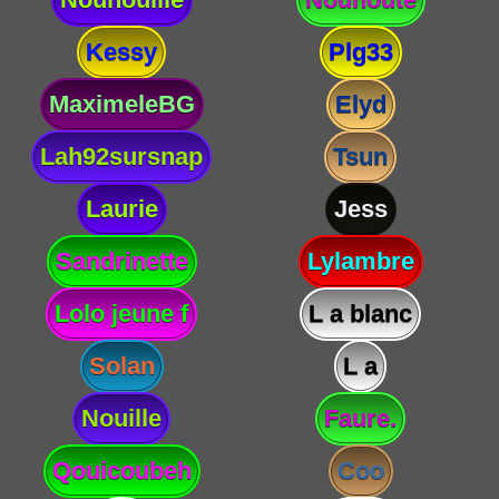
Kessy
Plg33
MaximeleBG
Elyd
Lah92sursnap
Tsun
Laurie
Jess
Sandrinette
Lylambre
Lolo jeune f
L a blanc
Solan
L a
Nouille
Faure.
Qouicoubeh
Coo