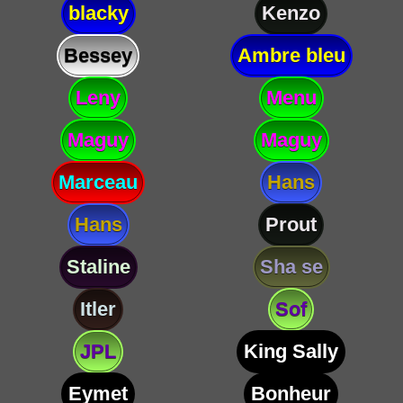
blacky
Kenzo
Bessey
Ambre bleu
Leny
Menu
Maguy
Maguy
Marceau
Hans
Hans
Prout
Staline
Sha se
Itler
Sof
JPL
King Sally
Eymet
Bonheur