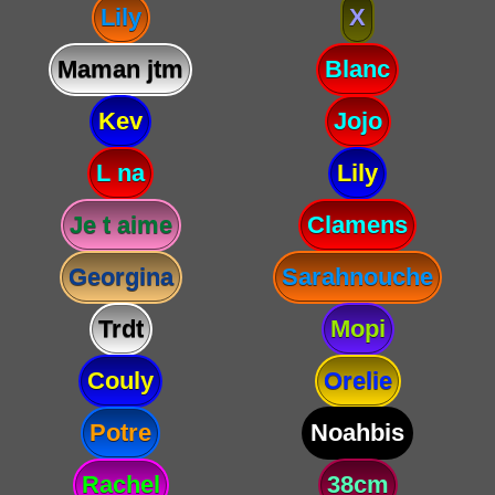
Lily
X
Maman jtm
Blanc
Kev
Jojo
L na
Lily
Je t aime
Clamens
Georgina
Sarahnouche
Trdt
Mopi
Couly
Orelie
Potre
Noahbis
Rachel
38cm