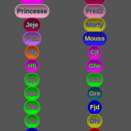
Princesse
Fred2
Jeje
Morty
Fred
Mouss
Vkj
Cjf
Hfj
Gfw
Gjc
Azd
Arc
Gre
Chk
Fjd
Clo
Ghi