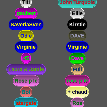
Titi
John Turquois
gaubert
Ellie
SaveriaSven
Kirstie
Od e
DAVE
Virginie
Virginie
45
Dave
Laura & Jamie
Full
Rose p le
rose p le
Bof
+ chaud
stargate
Ros