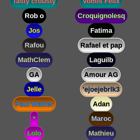
Tasty crousty
Vomis Félix
Rob o
Croquignolesq
Jos
Fatima
Rafou
Rafael et pap
MathClem
Laguilb
GA
Amour AG
Jelle
’ejoejebrlk3
Paul Walker
Adan
*
Maroc
Lolo
Mathieu