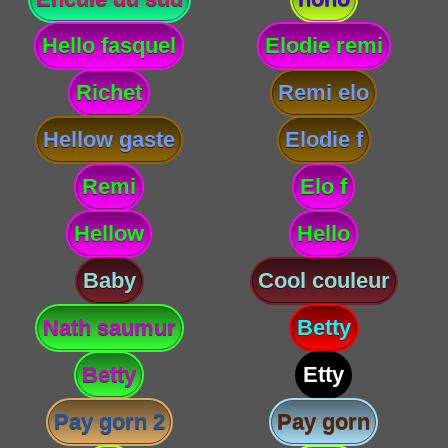
Hello fasquel
Elodie remi
Richet
Remi elo
Hellow gaste
Elodie f
Remi
Elo f
Hellow
Hello
Baby
Cool couleur
Nath saumur
Betty
Betty
Etty
Pay gorn 2
Pay gorn