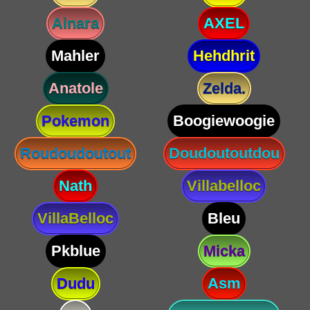
Ainara
AXEL
Mahler
Hehdhrit
Anatole
Zelda.
Pokemon
Boogiewoogie
Roudoudoutout
Doudoutoutdou
Nath
Villabelloc
VillaBelloc
Bleu
Pkblue
Micka
Dudu
Asm