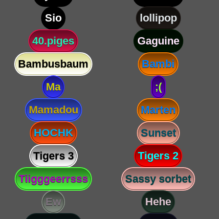
Sio
lollipop
40.piges
Gaguine
Bambusbaum
Bambi
Ma
;(
Mamadou
Marten
HOCHK
Sunset
Tigers 3
Tigers 2
Tiigggeerrsss
Sassy sorbet
Ew
Hehe