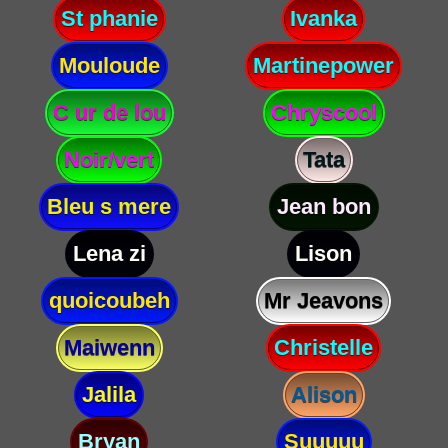
St phanie
Ivanka
Mouloude
Martinepower
C ur de lou
Chryscool
Noir/vert
Tata
Bleu s mere
Jean bon
Lena zi
Lison
quoicoubeh
Mr Jeavons
Maiwenn
Christelle
Jalila
Alison
Bryan
Suuuuu