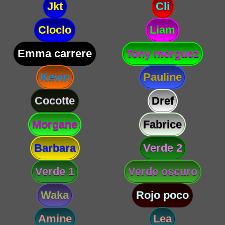
Jkt
Cli
Cloclo
Liam
Emma carrere
Tony merguez
Kevin
Pauline
Cocotte
Dref
Morgane
Fabrice
Barbara
Verde 2
Verde 1
Verde oscuro
Waka
Rojo poco
Amine
Lea