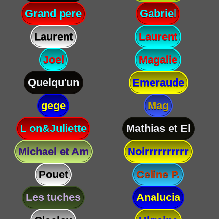
Grand pere
Gabriel
Laurent
Laurent
Joel
Magalie
Quelqu'un
Emeraude
gege
Mag
L on&Juliette
Mathias et El
Michael et Am
Noirrrrrrrrrr
Pouet
Celine P.
Les tuches
Analucia