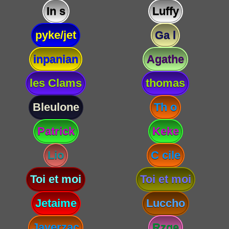
In s
Luffy
pyke/jet
Ga l
inpanian
Agathe
les Clams
thomas
Bleulone
Th o
Patrick
Keke
Lio
C cile
Toi et moi
Toi et moi
Jetaime
Luccho
Javerzac
Rzge