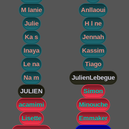
M lanie
Anllaoui
Julie
H l ne
Ka s
Jennah
Inaya
Kassim
Le na
Tiago
Na m
JulienLebegue
JULIEN
Simon
acamimi
Minouche
Lisette
Emmaker