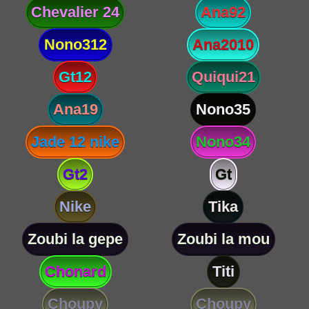
Chevalier 24
Ana92
Nono312
Ana2010
Gt12
Quiqui21
Ana19
Nono35
Jade 12 nike
Nono34
Gt2
Gt
Nike
Tika
Zoubi la gepe
Zoubi la mou
Chonard
Titi
Choupy
Choupy