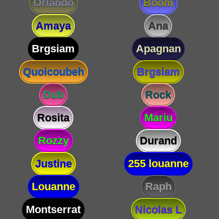
Orlando
Boom
Amaya
Ana
Brgsiam
Apagnan
Quoicoubeh
Brgsiam
Dub
Rock
Rosita
Mariu
Rozzy
Durand
Justine
255 louanne
Louanne
Raph
Montserrat
Nicolas L