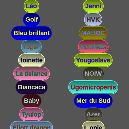
Léo
Jenni
Golf
HVK
Bleu brillant
MAROC
roger
karolette
toinette
Yougoslave
La delance
NOIW
Biancaca
Ugomicropenis
Baby
Mer du Sud
Tyuiop
Azer
Eliott dragon
L onie