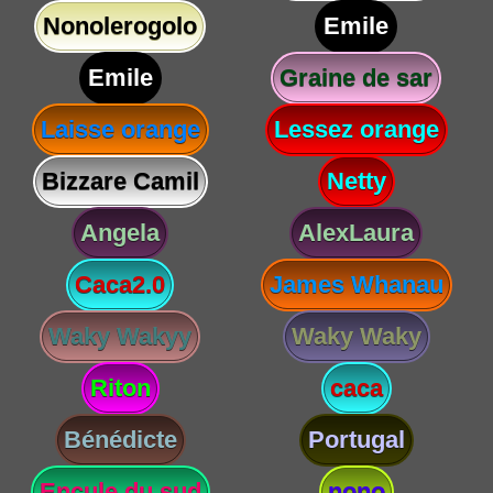
Nonolerogolo
Emile
Emile
Graine de sar
Laisse orange
Lessez orange
Bizzare Camil
Netty
Angela
AlexLaura
Caca2.0
James Whanau
Waky Wakyy
Waky Waky
Riton
caca
Bénédicte
Portugal
Encule du sud
nono