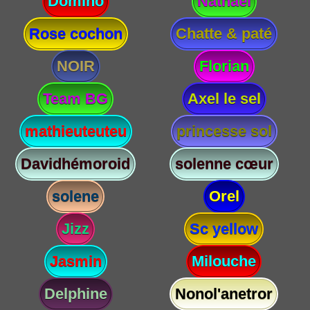
Domino
Nathael
Rose cochon
Chatte & paté
NOIR
Florian
Team BG
Axel le sel
mathieuteuteu
princesse sol
Davidhémoroid
solenne cœur
solene
Orel
Jizz
Sc yellow
Jasmin
Milouche
Delphine
Nonol'anetror