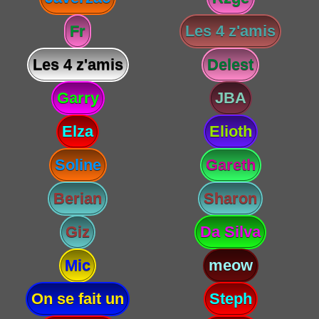
Fr
Les 4 z'amis
Les 4 z'amis
Delest
Garry
JBA
Elza
Elioth
Soline
Gareth
Berian
Sharon
Giz
Da Silva
Mic
meow
On se fait un
Steph