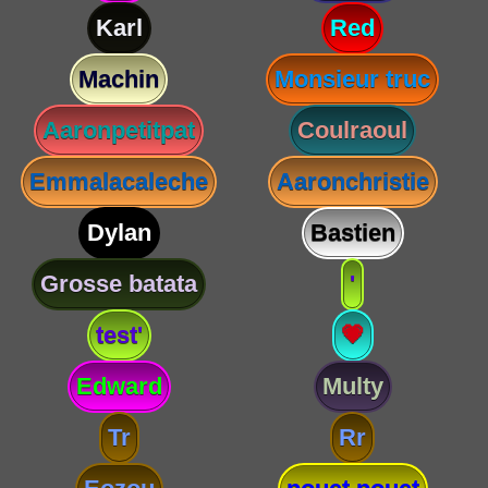
Karl
Red
Machin
Monsieur truc
Aaronpetitpat
Coulraoul
Emmalacaleche
Aaronchristie
Dylan
Bastien
Grosse batata
'
test'
💗
Edward
Multy
Tr
Rr