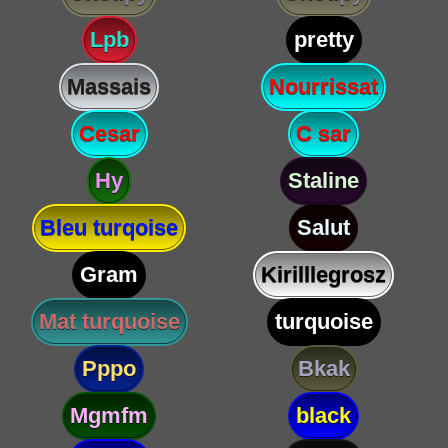
Lpb
pretty
Massais
Nourrissat
Cesar
C sar
Hy
Staline
Bleu turqoise
Salut
Gram
Kirilllegrosz
Mat turquoise
turquoise
Pppo
Bkak
Mgmfm
black