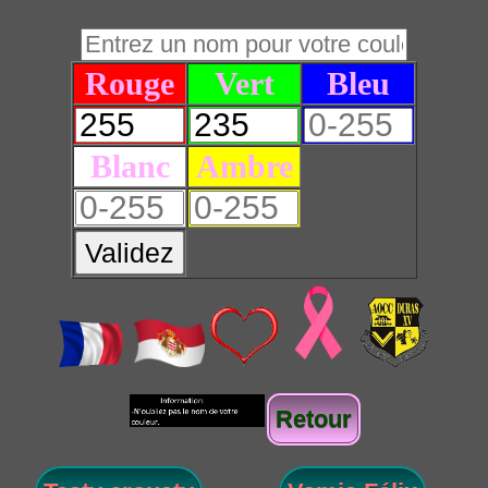
Rouge
Vert
Bleu
Blanc
Ambre
Validez
Retour