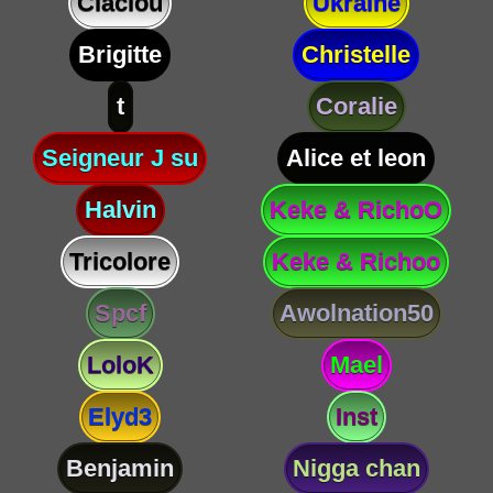
Claclou
Ukraine
Brigitte
Christelle
t
Coralie
Seigneur J su
Alice et leon
Halvin
Keke & RichoO
Tricolore
Keke & Richoo
Spcf
Awolnation50
LoloK
Mael
Elyd3
Inst
Benjamin
Nigga chan