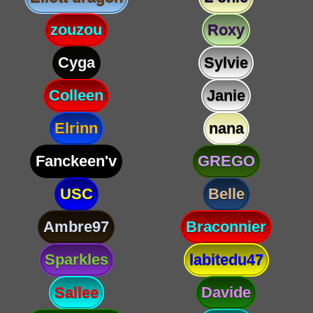
zouzou
Roxy
Cyga
Sylvie
Colleen
Janie
Elrinn
nana
Fanckeen'v
GREGO
USC
Belle
Ambre97
Braconnier
Sparkles
labitedu47
Sallee
Davide