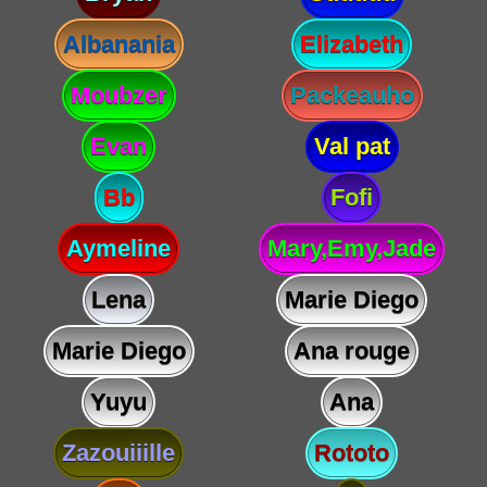
Albanania
Elizabeth
Moubzer
Packeauho
Evan
Val pat
Bb
Fofi
Aymeline
Mary,Emy,Jade
Lena
Marie Diego
Marie Diego
Ana rouge
Yuyu
Ana
Zazouiiille
Rototo