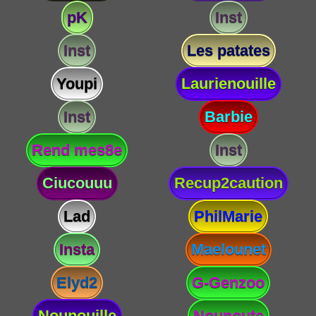
pK
Inst
Inst
Les patates
Youpi
Laurienouille
Inst
Barbie
Rend mes8e
Inst
Ciucouuu
Recup2caution
Lad
PhilMarie
Insta
Maelounet
Elyd2
G-Genzoo
Nounouille
Nounoute