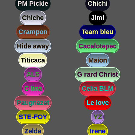
PM Pickle
Chichi
Chiche
Jimi
Crampon
Team bleu
Hide away
Cacalotepec
Titicaca
Maion
ALS
G rard Christ
C lina
Celia BLM
Paugnazet
Le love
STE-FOY
YZ
Zelda
Irene