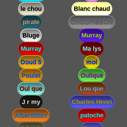
le chou
Blanc chaud
pirate
CHOUPISSON
Bluge
Murray
Murray
Ma lys
Doud 5
moi
Poulet
Oulique
Oul que
Lou que
J r my
Charles Henri
Alberttttttrr
patoche