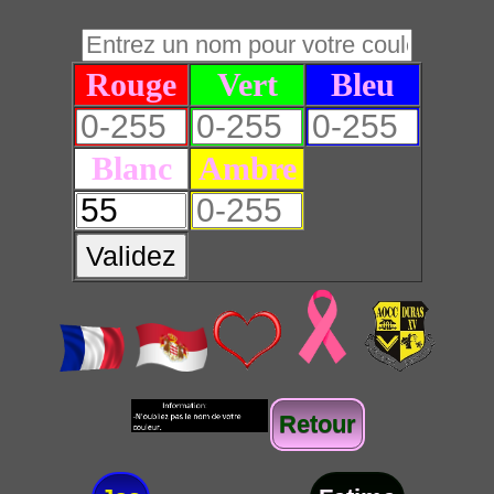
Rouge
Vert
Bleu
Blanc
Ambre
Validez
Retour