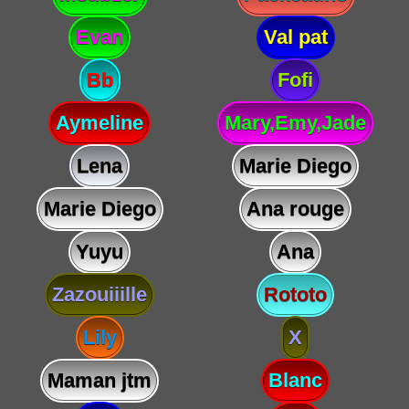
Evan
Val pat
Bb
Fofi
Aymeline
Mary,Emy,Jade
Lena
Marie Diego
Marie Diego
Ana rouge
Yuyu
Ana
Zazouiiille
Rototo
Lily
X
Maman jtm
Blanc