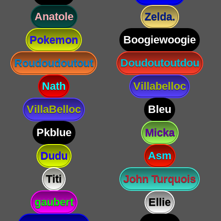
Anatole
Zelda.
Pokemon
Boogiewoogie
Roudoudoutout
Doudoutoutdou
Nath
Villabelloc
VillaBelloc
Bleu
Pkblue
Micka
Dudu
Asm
Titi
John Turquois
gaubert
Ellie