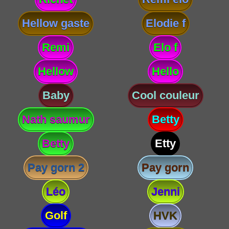
Hellow gaste
Elodie f
Remi
Elo f
Hellow
Hello
Baby
Cool couleur
Nath saumur
Betty
Betty
Etty
Pay gorn 2
Pay gorn
Léo
Jenni
Golf
HVK