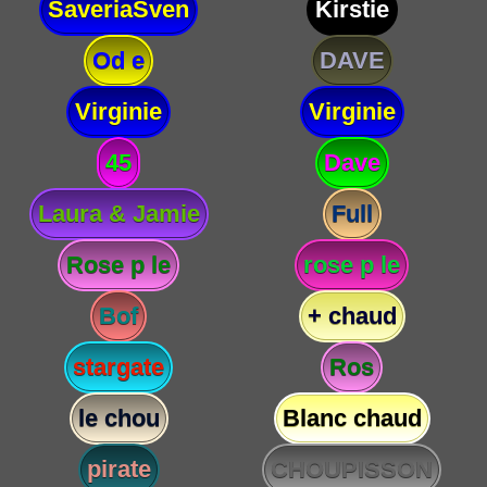
SaveriaSven
Kirstie
Od e
DAVE
Virginie
Virginie
45
Dave
Laura & Jamie
Full
Rose p le
rose p le
Bof
+ chaud
stargate
Ros
le chou
Blanc chaud
pirate
CHOUPISSON