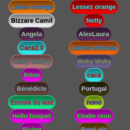
Laisse orange
Lessez orange
Bizzare Camil
Netty
Angela
AlexLaura
Caca2.0
James Whanau
Waky Wakyy
Waky Waky
Riton
caca
Bénédicte
Portugal
Encule du sud
nono
Hello fasquel
Elodie remi
Richet
Remi elo