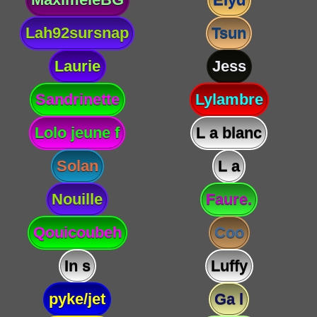
Lah92sursnap
Tsun
Laurie
Jess
Sandrinette
Lylambre
Lolo jeune f
L a blanc
Solan
L a
Nouille
Faure.
Qouicoubeh
Coo
In s
Luffy
pyke/jet
Ga l