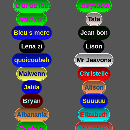
C ur de lou
Chryscool
Noir/vert
Tata
Bleu s mere
Jean bon
Lena zi
Lison
quoicoubeh
Mr Jeavons
Maiwenn
Christelle
Jalila
Alison
Bryan
Suuuuu
Albanania
Elizabeth
Moubzer
Packeauho