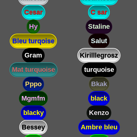
Cesar
C sar
Hy
Staline
Bleu turqoise
Salut
Gram
Kirilllegrosz
Mat turquoise
turquoise
Pppo
Bkak
Mgmfm
black
blacky
Kenzo
Bessey
Ambre bleu