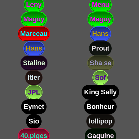
Leny
Menu
Maguy
Maguy
Marceau
Hans
Hans
Prout
Staline
Sha se
Itler
Sof
JPL
King Sally
Eymet
Bonheur
Sio
lollipop
40.piges
Gaguine