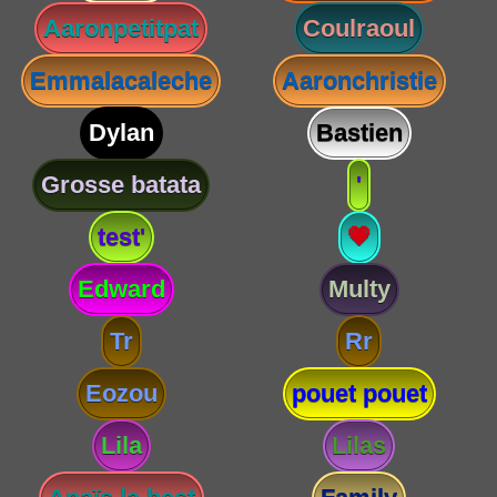
Aaronpetitpat
Coulraoul
Emmalacaleche
Aaronchristie
Dylan
Bastien
Grosse batata
'
test'
💗
Edward
Multy
Tr
Rr
Eozou
pouet pouet
Lila
Lilas