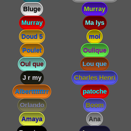
Bluge
Murray
Murray
Ma lys
Doud 5
moi
Poulet
Oulique
Oul que
Lou que
J r my
Charles Henri
Alberttttttrr
patoche
Orlando
Boom
Amaya
Ana