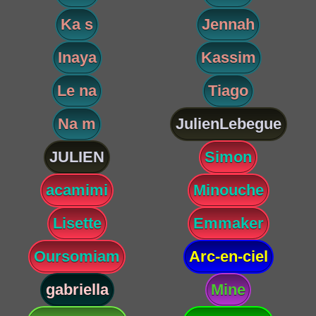
Ka s
Jennah
Inaya
Kassim
Le na
Tiago
Na m
JulienLebegue
JULIEN
Simon
acamimi
Minouche
Lisette
Emmaker
Oursomiam
Arc-en-ciel
gabriella
Mine