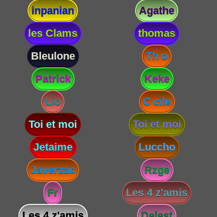
inpanian
Agathe
les Clams
thomas
Bleulone
Th o
Patrick
Keke
Lio
C cile
Toi et moi
Toi et moi
Jetaime
Luccho
Javerzac
Rzge
Fr
Les 4 z'amis
Les 4 z'amis
Delest