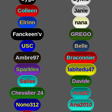
Colleen
Janie
Elrinn
nana
Fanckeen'v
GREGO
USC
Belle
Ambre97
Braconnier
Sparkles
labitedu47
Sallee
Davide
Chevalier 24
Ana92
Nono312
Ana2010