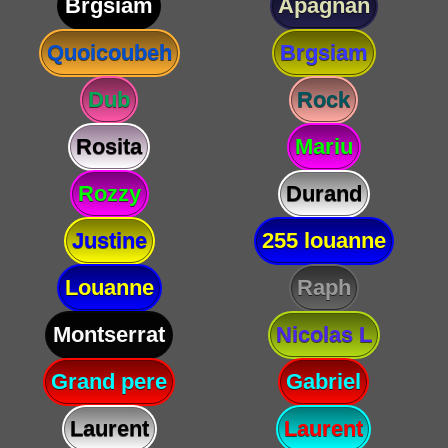
Brgsiam
Apagnan
Quoicoubeh
Brgsiam
Dub
Rock
Rosita
Mariu
Rozzy
Durand
Justine
255 louanne
Louanne
Raph
Montserrat
Nicolas L
Grand pere
Gabriel
Laurent
Laurent