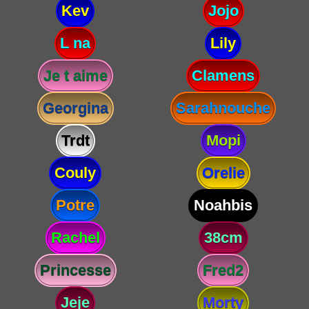
Kev
Jojo
L na
Lily
Je t aime
Clamens
Georgina
Sarahnouche
Trdt
Mopi
Couly
Orelie
Potre
Noahbis
Rachel
38cm
Princesse
Fred2
Jeje
Morty