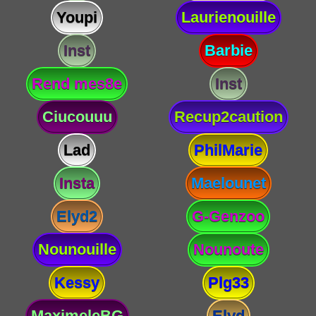
Youpi
Laurienouille
Inst
Barbie
Rend mes8e
Inst
Ciucouuu
Recup2caution
Lad
PhilMarie
Insta
Maelounet
Elyd2
G-Genzoo
Nounouille
Nounoute
Kessy
Plg33
MaximeleBG
Elyd