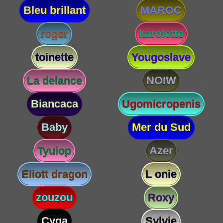
Bleu brillant
MAROC
roger
karolette
toinette
Yougoslave
La delance
NOIW
Biancaca
Ugomicropenis
Baby
Mer du Sud
Tyuiop
Azer
Eliott dragon
L onie
zouzou
Roxy
Cyga
Sylvie