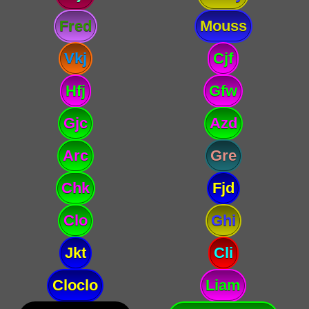
Fred
Mouss
Vkj
Cjf
Hfj
Gfw
Gjc
Azd
Arc
Gre
Chk
Fjd
Clo
Ghi
Jkt
Cli
Cloclo
Liam