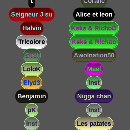
t
Coralie
Seigneur J su
Alice et leon
Halvin
Keke & RichoO
Tricolore
Keke & Richoo
Spcf
Awolnation50
LoloK
Mael
Elyd3
Inst
Benjamin
Nigga chan
pK
Inst
Inst
Les patates