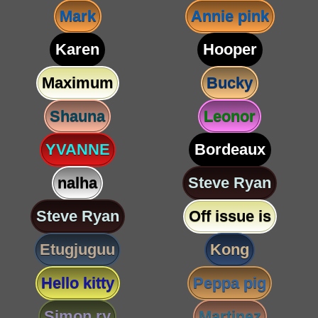
Mark
Annie pink
Karen
Hooper
Maximum
Bucky
Shauna
Leonor
YVANNE
Bordeaux
nalha
Steve Ryan
Steve Ryan
Off issue is
Etugjuguu
Kong
Hello kitty
Peppa pig
Simon ry
Martinez