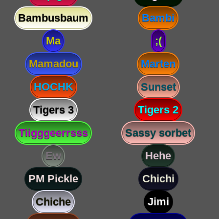
Bambusbaum
Bambi
Ma
;(
Mamadou
Marten
HOCHK
Sunset
Tigers 3
Tigers 2
Tiigggeerrsss
Sassy sorbet
Ew
Hehe
PM Pickle
Chichi
Chiche
Jimi