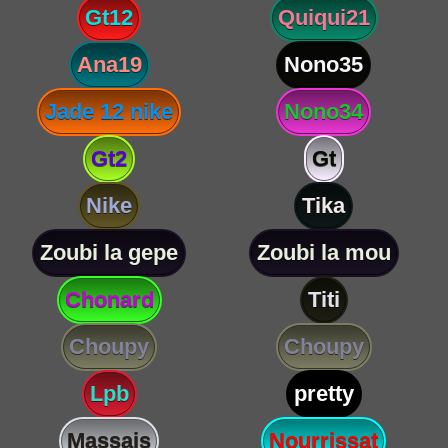
Gt12
Quiqui21
Ana19
Nono35
Jade 12 nike
Nono34
Gt2
Gt
Nike
Tika
Zoubi la gepe
Zoubi la mou
Chonard
Titi
Choupy
Choupy
Lpb
pretty
Massais
Nourrissat