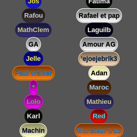
Jos
Fatima
Rafou
Rafael et pap
MathClem
Laguilb
GA
Amour AG
Jelle
’ejoejebrlk3
Paul Walker
Adan
*
Maroc
Lolo
Mathieu
Karl
Red
Machin
Monsieur truc