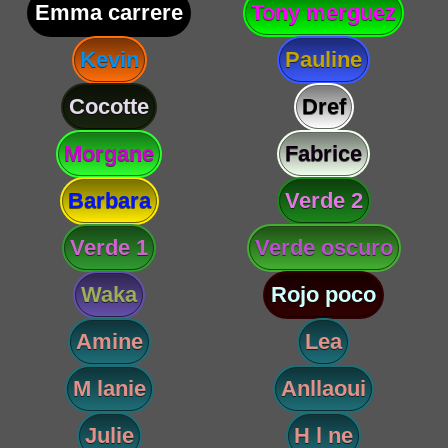
Emma carrere
Tony merguez
Kevin
Pauline
Cocotte
Dref
Morgane
Fabrice
Barbara
Verde 2
Verde 1
Verde oscuro
Waka
Rojo poco
Amine
Lea
M lanie
Anllaoui
Julie
H l ne