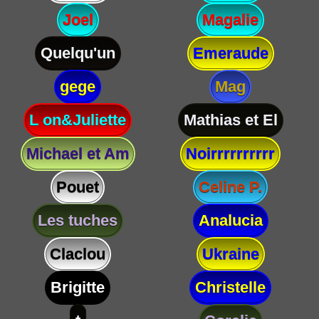
Joel
Magalie
Quelqu'un
Emeraude
gege
Mag
L on&Juliette
Mathias et El
Michael et Am
Noirrrrrrrrrr
Pouet
Celine P.
Les tuches
Analucia
Claclou
Ukraine
Brigitte
Christelle