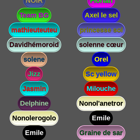
NOIR
Florian
Team BG
Axel le sel
mathieuteuteu
princesse sol
Davidhémoroid
solenne cœur
solene
Orel
Jizz
Sc yellow
Jasmin
Milouche
Delphine
Nonol'anetror
Nonolerogolo
Emile
Emile
Graine de sar