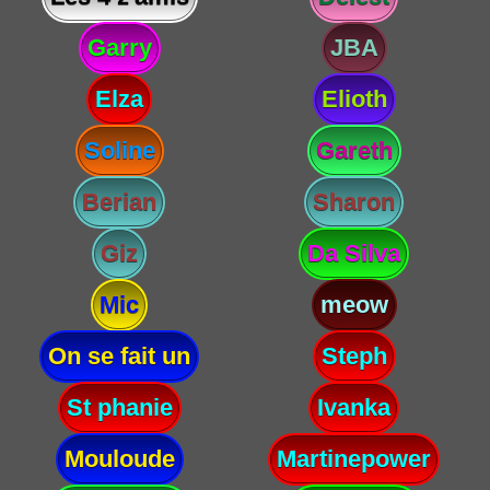
Garry
JBA
Elza
Elioth
Soline
Gareth
Berian
Sharon
Giz
Da Silva
Mic
meow
On se fait un
Steph
St phanie
Ivanka
Mouloude
Martinepower