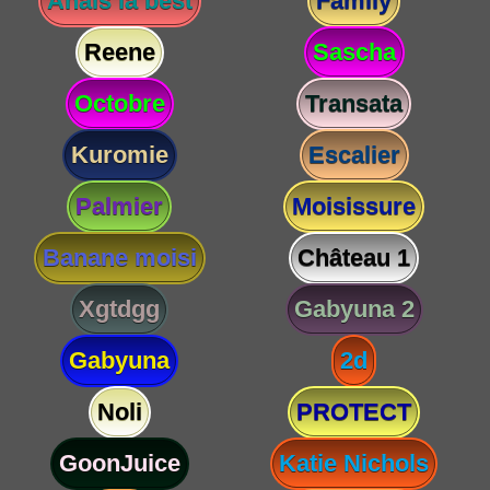
Anaïs la best
Family
Reene
Sascha
Octobre
Transata
Kuromie
Escalier
Palmier
Moisissure
Banane moisi
Château 1
Xgtdgg
Gabyuna 2
Gabyuna
2d
Noli
PROTECT
GoonJuice
Katie Nichols