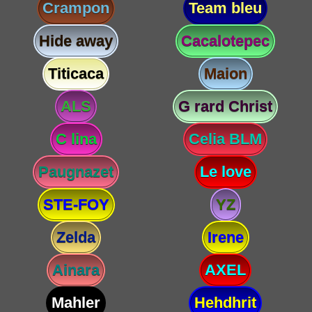
Crampon
Team bleu
Hide away
Cacalotepec
Titicaca
Maion
ALS
G rard Christ
C lina
Celia BLM
Paugnazet
Le love
STE-FOY
YZ
Zelda
Irene
Ainara
AXEL
Mahler
Hehdhrit