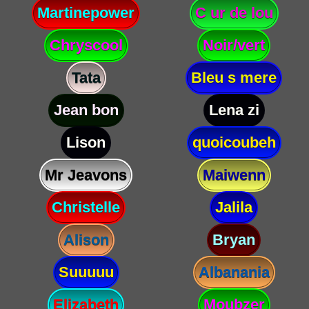
Martinepower
C ur de lou
Chryscool
Noir/vert
Tata
Bleu s mere
Jean bon
Lena zi
Lison
quoicoubeh
Mr Jeavons
Maiwenn
Christelle
Jalila
Alison
Bryan
Suuuuu
Albanania
Elizabeth
Moubzer