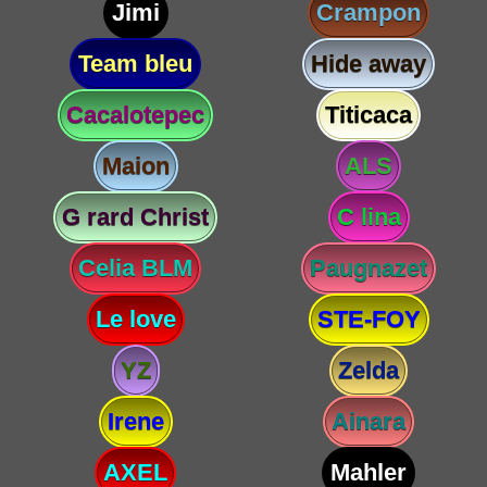
Jimi
Crampon
Team bleu
Hide away
Cacalotepec
Titicaca
Maion
ALS
G rard Christ
C lina
Celia BLM
Paugnazet
Le love
STE-FOY
YZ
Zelda
Irene
Ainara
AXEL
Mahler