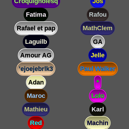
Croquignolesq
Jos
Fatima
Rafou
Rafael et pap
MathClem
Laguilb
GA
Amour AG
Jelle
’ejoejebrlk3
Paul Walker
Adan
*
Maroc
Lolo
Mathieu
Karl
Red
Machin