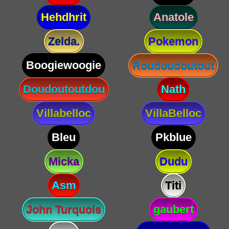
Hehdhrit
Anatole
Zelda.
Pokemon
Boogiewoogie
Roudoudoutout
Doudoutoutdou
Nath
Villabelloc
VillaBelloc
Bleu
Pkblue
Micka
Dudu
Asm
Titi
John Turquois
gaubert