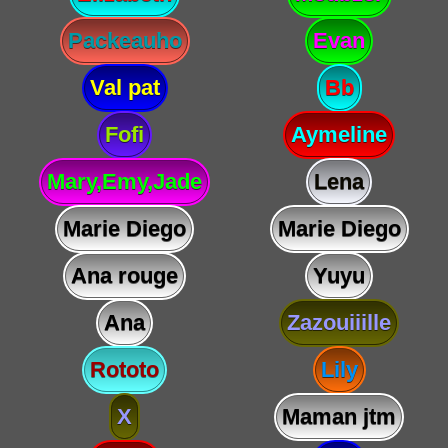
Packeauho
Evan
Val pat
Bb
Fofi
Aymeline
Mary,Emy,Jade
Lena
Marie Diego
Marie Diego
Ana rouge
Yuyu
Ana
Zazouiiille
Rototo
Lily
X
Maman jtm