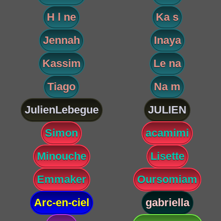
H l ne
Ka s
Jennah
Inaya
Kassim
Le na
Tiago
Na m
JulienLebegue
JULIEN
Simon
acamimi
Minouche
Lisette
Emmaker
Oursomiam
Arc-en-ciel
gabriella