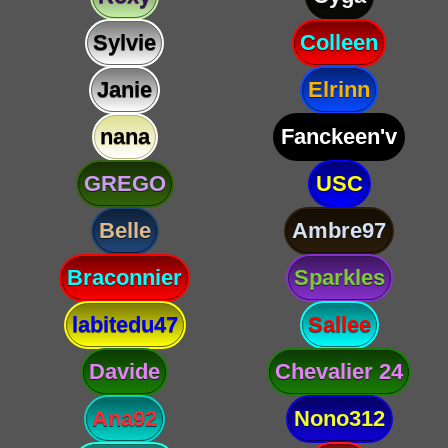
Sylvie
Colleen
Janie
Elrinn
nana
Fanckeen'v
GREGO
USC
Belle
Ambre97
Braconnier
Sparkles
labitedu47
Sallee
Davide
Chevalier 24
Ana92
Nono312