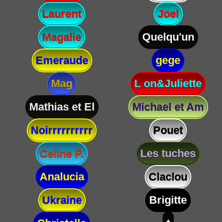
Laurent
Joel
Magalie
Quelqu'un
Emeraude
gege
Mag
L on&Juliette
Mathias et El
Michael et Am
Noirrrrrrrrrr
Pouet
Celine P.
Les tuches
Analucia
Claclou
Ukraine
Brigitte