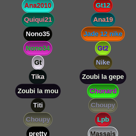
Ana2010
Gt12
Quiqui21
Ana19
Nono35
Jade 12 nike
Nono34
Gt2
Gt
Nike
Tika
Zoubi la gepe
Zoubi la mou
Chonard
Titi
Choupy
Choupy
Lpb
pretty
Massais