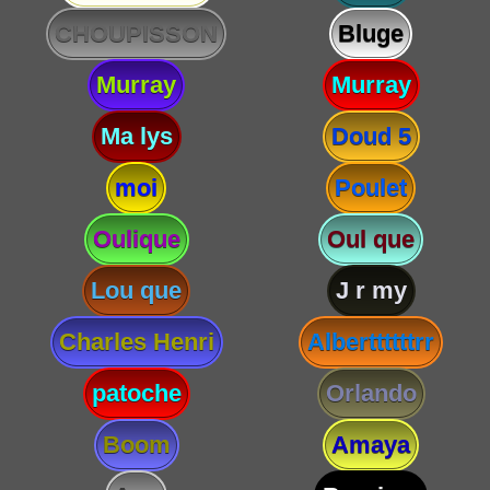
CHOUPISSON
Bluge
Murray
Murray
Ma lys
Doud 5
moi
Poulet
Oulique
Oul que
Lou que
J r my
Charles Henri
Alberttttttrr
patoche
Orlando
Boom
Amaya