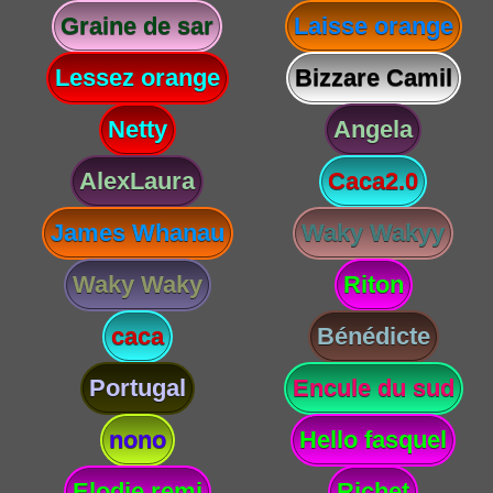
Graine de sar
Laisse orange
Lessez orange
Bizzare Camil
Netty
Angela
AlexLaura
Caca2.0
James Whanau
Waky Wakyy
Waky Waky
Riton
caca
Bénédicte
Portugal
Encule du sud
nono
Hello fasquel
Elodie remi
Richet