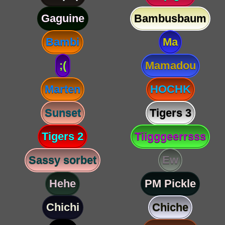
Gaguine
Bambusbaum
Bambi
Ma
;(
Mamadou
Marten
HOCHK
Sunset
Tigers 3
Tigers 2
Tiigggeerrsss
Sassy sorbet
Ew
Hehe
PM Pickle
Chichi
Chiche