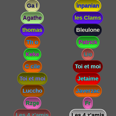
Ga l
inpanian
Agathe
les Clams
thomas
Bleulone
Th o
Patrick
Keke
Lio
C cile
Toi et moi
Toi et moi
Jetaime
Luccho
Javerzac
Rzge
Fr
Les 4 z'amis
Les 4 z'amis