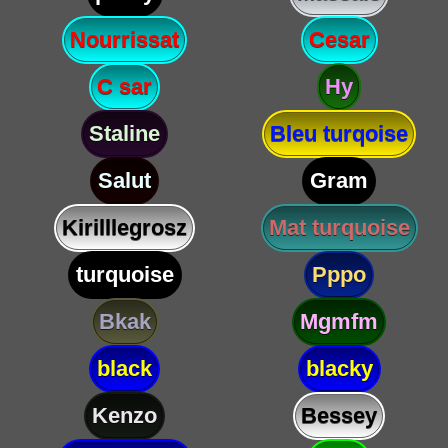
Nourrissat
Cesar
C sar
Hy
Staline
Bleu turqoise
Salut
Gram
Kirilllegrosz
Mat turquoise
turquoise
Pppo
Bkak
Mgmfm
black
blacky
Kenzo
Bessey