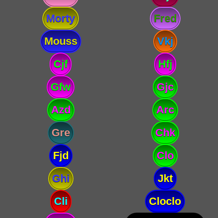
Morty
Fred
Mouss
Vkj
Cjf
Hfj
Gfw
Gjc
Azd
Arc
Gre
Chk
Fjd
Clo
Ghi
Jkt
Cli
Cloclo