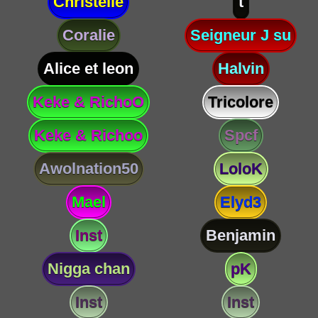
Christelle
t
Coralie
Seigneur J su
Alice et leon
Halvin
Keke & RichoO
Tricolore
Keke & Richoo
Spcf
Awolnation50
LoloK
Mael
Elyd3
Inst
Benjamin
Nigga chan
pK
Inst
Inst