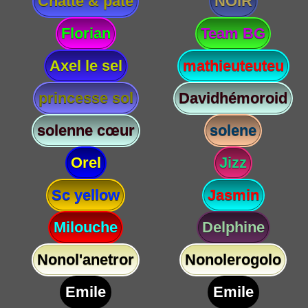
Chatte & paté
NOIR
Florian
Team BG
Axel le sel
mathieuteuteu
princesse sol
Davidhémoroid
solenne cœur
solene
Orel
Jizz
Sc yellow
Jasmin
Milouche
Delphine
Nonol'anetror
Nonolerogolo
Emile
Emile