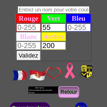
Rouge
Vert
Bleu
Blanc
Ambre
Validez
Retour