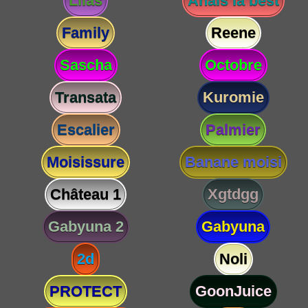
Lilas
Anaïs la best
Family
Reene
Sascha
Octobre
Transata
Kuromie
Escalier
Palmier
Moisissure
Banane moisi
Château 1
Xgtdgg
Gabyuna 2
Gabyuna
2d
Noli
PROTECT
GoonJuice