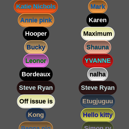
Katie Nichols
Mark
Annie pink
Karen
Hooper
Maximum
Bucky
Shauna
Leonor
YVANNE
Bordeaux
nalha
Steve Ryan
Steve Ryan
Off issue is
Etugjuguu
Kong
Hello kitty
Peppa pig
Simon ry