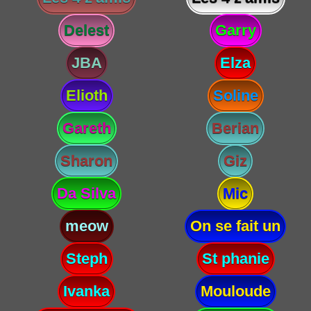
Delest
Garry
JBA
Elza
Elioth
Soline
Gareth
Berian
Sharon
Giz
Da Silva
Mic
meow
On se fait un
Steph
St phanie
Ivanka
Mouloude