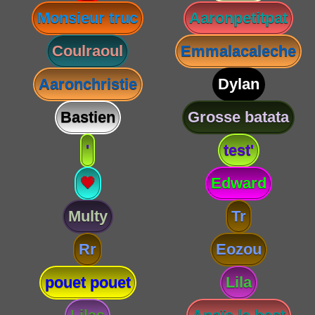
Monsieur truc
Aaronpetitpat
Coulraoul
Emmalacaleche
Aaronchristie
Dylan
Bastien
Grosse batata
'
test'
💗
Edward
Multy
Tr
Rr
Eozou
pouet pouet
Lila