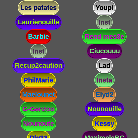
Les patates
Youpi
Laurienouille
Inst
Barbie
Rend mes8e
Inst
Ciucouuu
Recup2caution
Lad
PhilMarie
Insta
Maelounet
Elyd2
G-Genzoo
Nounouille
Nounoute
Kessy
Plg33
MaximeleBG