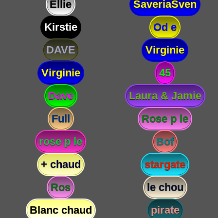
Ellie
SaveriaSven
Kirstie
Od e
DAVE
Virginie
Virginie
45
Dave
Laura & Jamie
Full
Rose p le
rose p le
Bof
+ chaud
stargate
Ros
le chou
Blanc chaud
pirate