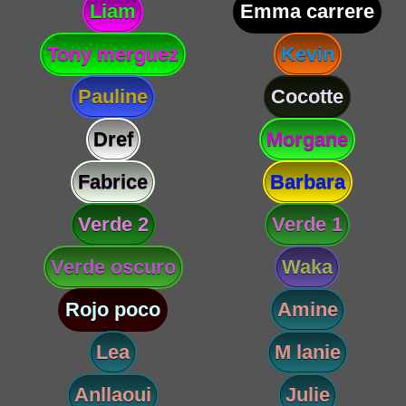
Liam
Emma carrere
Tony merguez
Kevin
Pauline
Cocotte
Dref
Morgane
Fabrice
Barbara
Verde 2
Verde 1
Verde oscuro
Waka
Rojo poco
Amine
Lea
M lanie
Anllaoui
Julie