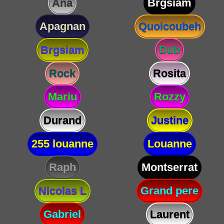
Ana
Brgsiam
Apagnan
Quoicoubeh
Brgsiam
Dub
Rock
Rosita
Mariu
Rozzy
Durand
Justine
255 louanne
Louanne
Raph
Montserrat
Nicolas L
Grand pere
Gabriel
Laurent