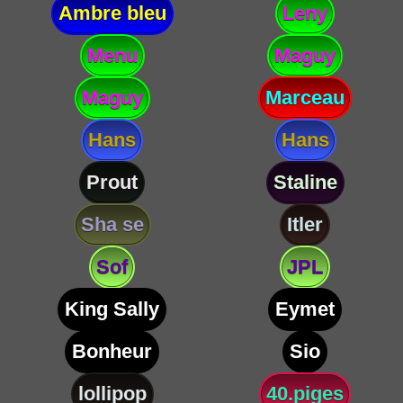
Ambre bleu
Leny
Menu
Maguy
Maguy
Marceau
Hans
Hans
Prout
Staline
Sha se
Itler
Sof
JPL
King Sally
Eymet
Bonheur
Sio
lollipop
40.piges