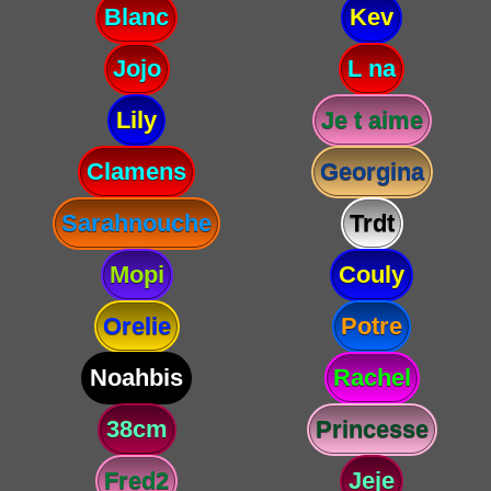
Blanc
Kev
Jojo
L na
Lily
Je t aime
Clamens
Georgina
Sarahnouche
Trdt
Mopi
Couly
Orelie
Potre
Noahbis
Rachel
38cm
Princesse
Fred2
Jeje