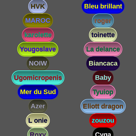
HVK
Bleu brillant
MAROC
roger
karolette
toinette
Yougoslave
La delance
NOIW
Biancaca
Ugomicropenis
Baby
Mer du Sud
Tyuiop
Azer
Eliott dragon
L onie
zouzou
Roxy
Cyga