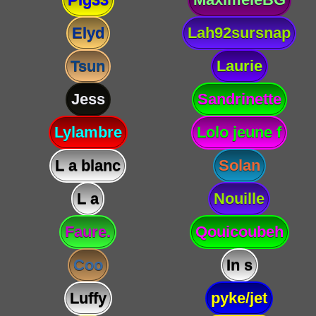
Elyd
Lah92sursnap
Tsun
Laurie
Jess
Sandrinette
Lylambre
Lolo jeune f
L a blanc
Solan
L a
Nouille
Faure.
Qouicoubeh
Coo
In s
Luffy
pyke/jet