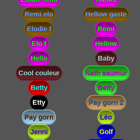
Remi elo
Hellow gaste
Elodie f
Remi
Elo f
Hellow
Hello
Baby
Cool couleur
Nath saumur
Betty
Betty
Etty
Pay gorn 2
Pay gorn
Léo
Jenni
Golf