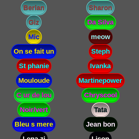
Berian
Sharon
Giz
Da Silva
Mic
meow
On se fait un
Steph
St phanie
Ivanka
Mouloude
Martinepower
C ur de lou
Chryscool
Noir/vert
Tata
Bleu s mere
Jean bon
Lena zi
Lison