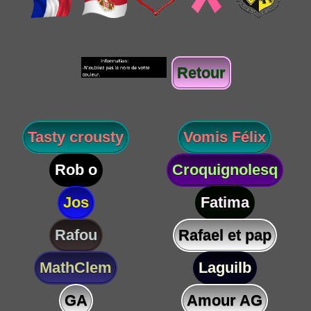
Retour
Tasty crousty
Vomis Félix
Rob o
Croquignolesq
Jos
Fatima
Rafou
Rafael et pap
MathClem
Laguilb
GA
Amour AG