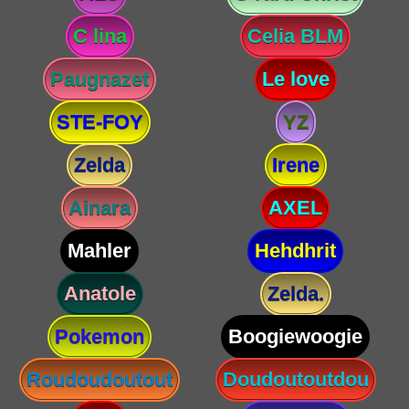
C lina
Celia BLM
Paugnazet
Le love
STE-FOY
YZ
Zelda
Irene
Ainara
AXEL
Mahler
Hehdhrit
Anatole
Zelda.
Pokemon
Boogiewoogie
Roudoudoutout
Doudoutoutdou