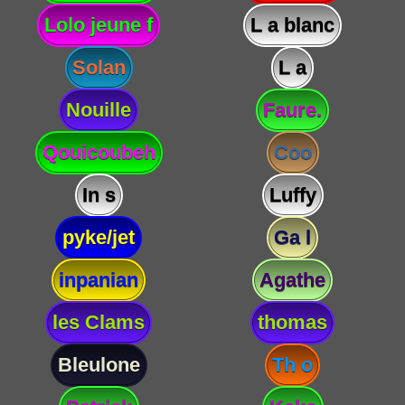
Lolo jeune f
L a blanc
Solan
L a
Nouille
Faure.
Qouicoubeh
Coo
In s
Luffy
pyke/jet
Ga l
inpanian
Agathe
les Clams
thomas
Bleulone
Th o