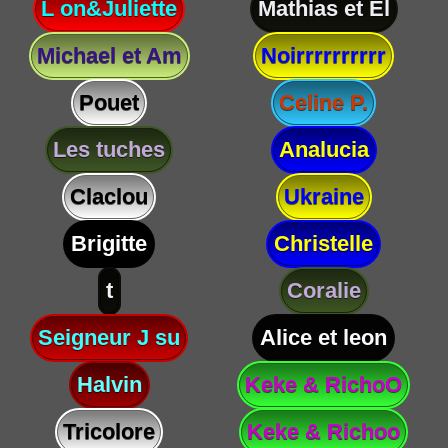
L on&Juliette
Mathias et El
Michael et Am
Noirrrrrrrrrr
Pouet
Celine P.
Les tuches
Analucia
Claclou
Ukraine
Brigitte
Christelle
t
Coralie
Seigneur J su
Alice et leon
Halvin
Keke & RichoO
Tricolore
Keke & Richoo