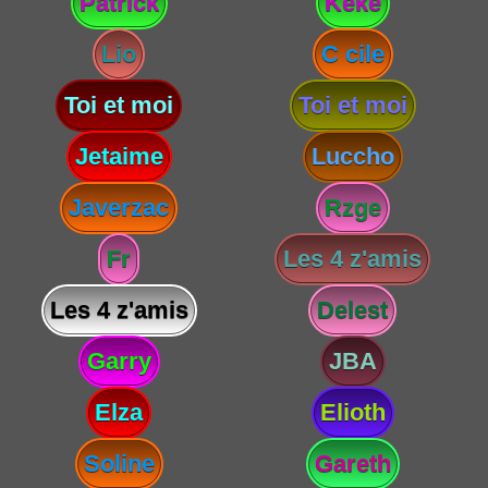
Patrick
Keke
Lio
C cile
Toi et moi
Toi et moi
Jetaime
Luccho
Javerzac
Rzge
Fr
Les 4 z'amis
Les 4 z'amis
Delest
Garry
JBA
Elza
Elioth
Soline
Gareth