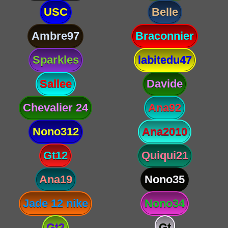
USC
Belle
Ambre97
Braconnier
Sparkles
labitedu47
Sallee
Davide
Chevalier 24
Ana92
Nono312
Ana2010
Gt12
Quiqui21
Ana19
Nono35
Jade 12 nike
Nono34
Gt2
Gt