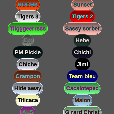
HOCHK
Sunset
Tigers 3
Tigers 2
Tiigggeerrsss
Sassy sorbet
Ew
Hehe
PM Pickle
Chichi
Chiche
Jimi
Crampon
Team bleu
Hide away
Cacalotepec
Titicaca
Maion
ALS
G rard Christ