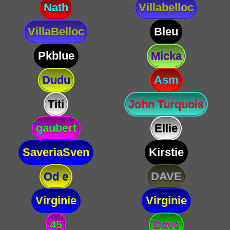
Nath
Villabelloc
VillaBelloc
Bleu
Pkblue
Micka
Dudu
Asm
Titi
John Turquois
gaubert
Ellie
SaveriaSven
Kirstie
Od e
DAVE
Virginie
Virginie
45
Dave