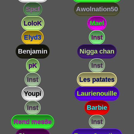
Spcf
Awolnation50
LoloK
Mael
Elyd3
Inst
Benjamin
Nigga chan
pK
Inst
Inst
Les patates
Youpi
Laurienouille
Inst
Barbie
Rend mes8e
Inst