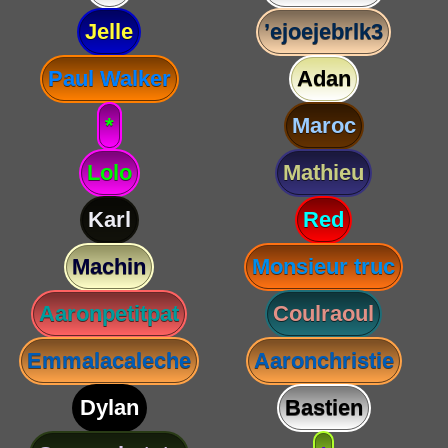
Jelle
’ejoejebrlk3
Paul Walker
Adan
*
Maroc
Lolo
Mathieu
Karl
Red
Machin
Monsieur truc
Aaronpetitpat
Coulraoul
Emmalacaleche
Aaronchristie
Dylan
Bastien