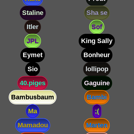
Staline
Sha se
Itler
Sof
JPL
King Sally
Eymet
Bonheur
Sio
lollipop
40.piges
Gaguine
Bambusbaum
Bambi
Ma
;(
Mamadou
Marten