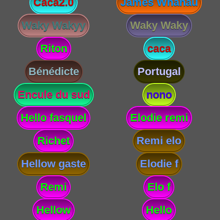
Caca2.0
James Whanau
Waky Wakyy
Waky Waky
Riton
caca
Bénédicte
Portugal
Encule du sud
nono
Hello fasquel
Elodie remi
Richet
Remi elo
Hellow gaste
Elodie f
Remi
Elo f
Hellow
Hello