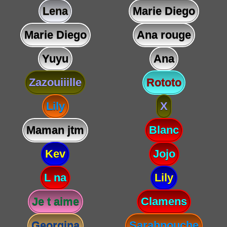
Lena
Marie Diego
Marie Diego
Ana rouge
Yuyu
Ana
Zazouiiille
Rototo
Lily
X
Maman jtm
Blanc
Kev
Jojo
L na
Lily
Je t aime
Clamens
Georgina
Sarahnouche