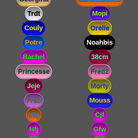
Trdt
Mopi
Couly
Orelie
Potre
Noahbis
Rachel
38cm
Princesse
Fred2
Jeje
Morty
Fred
Mouss
Vkj
Cjf
Hfj
Gfw