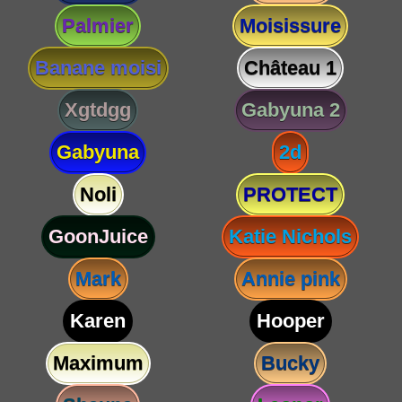
Palmier
Moisissure
Banane moisi
Château 1
Xgtdgg
Gabyuna 2
Gabyuna
2d
Noli
PROTECT
GoonJuice
Katie Nichols
Mark
Annie pink
Karen
Hooper
Maximum
Bucky