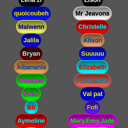
quoicoubeh
Mr Jeavons
Maiwenn
Christelle
Jalila
Alison
Bryan
Suuuuu
Albanania
Elizabeth
Moubzer
Packeauho
Evan
Val pat
Bb
Fofi
Aymeline
Mary,Emy,Jade