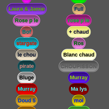
Laura & Jamie
Full
Rose p le
rose p le
Bof
+ chaud
stargate
Ros
le chou
Blanc chaud
pirate
CHOUPISSON
Bluge
Murray
Murray
Ma lys
Doud 5
moi