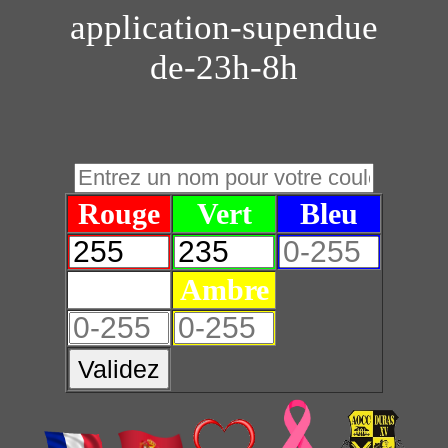
application-supendue
de-23h-8h
Rouge
Vert
Bleu
Blanc
Ambre
Validez