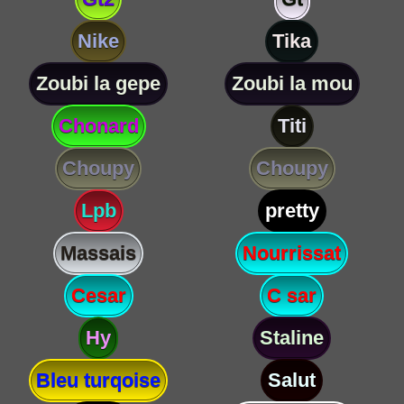
Nike
Tika
Zoubi la gepe
Zoubi la mou
Chonard
Titi
Choupy
Choupy
Lpb
pretty
Massais
Nourrissat
Cesar
C sar
Hy
Staline
Bleu turqoise
Salut