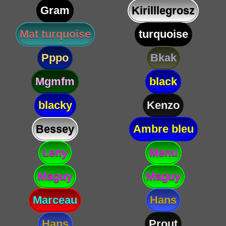
Gram
Kirilllegrosz
Mat turquoise
turquoise
Pppo
Bkak
Mgmfm
black
blacky
Kenzo
Bessey
Ambre bleu
Leny
Menu
Maguy
Maguy
Marceau
Hans
Hans
Prout