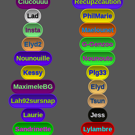
Ciucouuu
Recup2caution
Lad
PhilMarie
Insta
Maelounet
Elyd2
G-Genzoo
Nounouille
Nounoute
Kessy
Plg33
MaximeleBG
Elyd
Lah92sursnap
Tsun
Laurie
Jess
Sandrinette
Lylambre