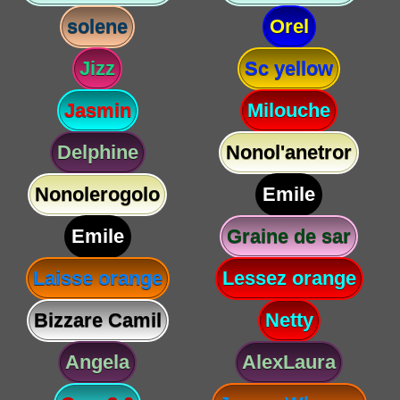
solene
Orel
Jizz
Sc yellow
Jasmin
Milouche
Delphine
Nonol'anetror
Nonolerogolo
Emile
Emile
Graine de sar
Laisse orange
Lessez orange
Bizzare Camil
Netty
Angela
AlexLaura