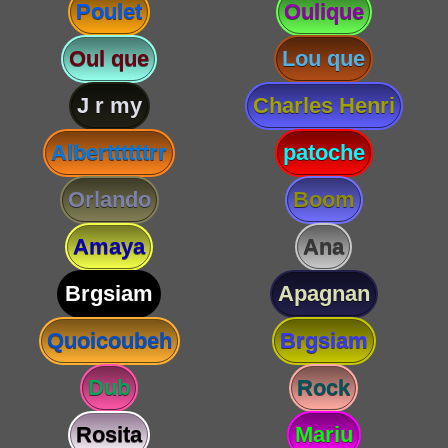
Poulet
Oulique
Oul que
Lou que
J r my
Charles Henri
Alberttttttrr
patoche
Orlando
Boom
Amaya
Ana
Brgsiam
Apagnan
Quoicoubeh
Brgsiam
Dub
Rock
Rosita
Mariu