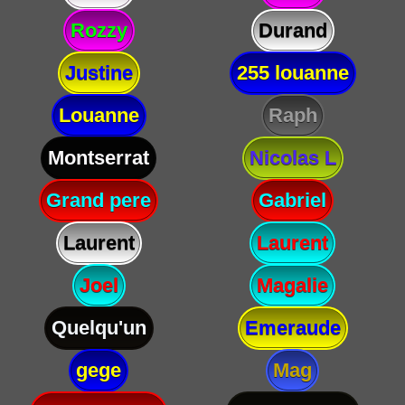
Rozzy
Durand
Justine
255 louanne
Louanne
Raph
Montserrat
Nicolas L
Grand pere
Gabriel
Laurent
Laurent
Joel
Magalie
Quelqu'un
Emeraude
gege
Mag