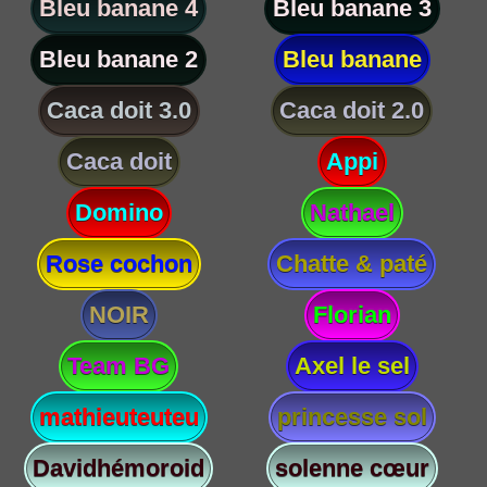
Bleu banane 4
Bleu banane 3
Bleu banane 2
Bleu banane
Caca doit 3.0
Caca doit 2.0
Caca doit
Appi
Domino
Nathael
Rose cochon
Chatte & paté
NOIR
Florian
Team BG
Axel le sel
mathieuteuteu
princesse sol
Davidhémoroid
solenne cœur