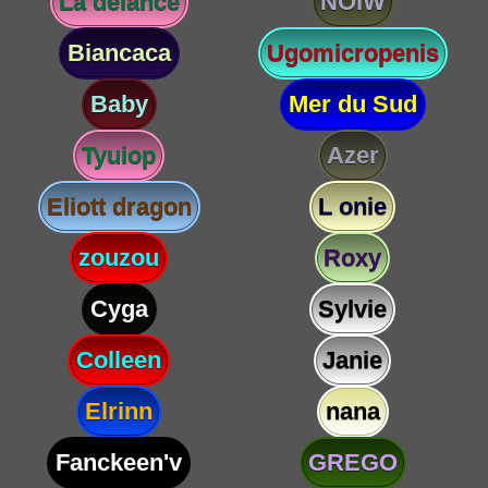
La delance
NOIW
Biancaca
Ugomicropenis
Baby
Mer du Sud
Tyuiop
Azer
Eliott dragon
L onie
zouzou
Roxy
Cyga
Sylvie
Colleen
Janie
Elrinn
nana
Fanckeen'v
GREGO