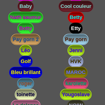
Baby
Cool couleur
Nath saumur
Betty
Betty
Etty
Pay gorn 2
Pay gorn
Léo
Jenni
Golf
HVK
Bleu brillant
MAROC
roger
karolette
toinette
Yougoslave