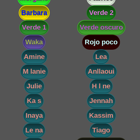
Barbara
Verde 2
Verde 1
Verde oscuro
Waka
Rojo poco
Amine
Lea
M lanie
Anllaoui
Julie
H l ne
Ka s
Jennah
Inaya
Kassim
Le na
Tiago