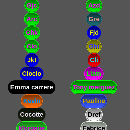
Gjc
Azd
Arc
Gre
Chk
Fjd
Clo
Ghi
Jkt
Cli
Cloclo
Liam
Emma carrere
Tony merguez
Kevin
Pauline
Cocotte
Dref
Morgane
Fabrice