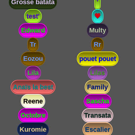
Grosse batata
'
test'
💗
Edward
Multy
Tr
Rr
Eozou
pouet pouet
Lila
Lilas
Anaïs la best
Family
Reene
Sascha
Octobre
Transata
Kuromie
Escalier