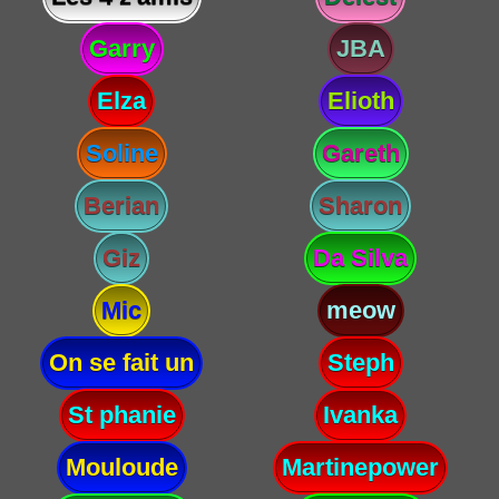
Garry
JBA
Elza
Elioth
Soline
Gareth
Berian
Sharon
Giz
Da Silva
Mic
meow
On se fait un
Steph
St phanie
Ivanka
Mouloude
Martinepower