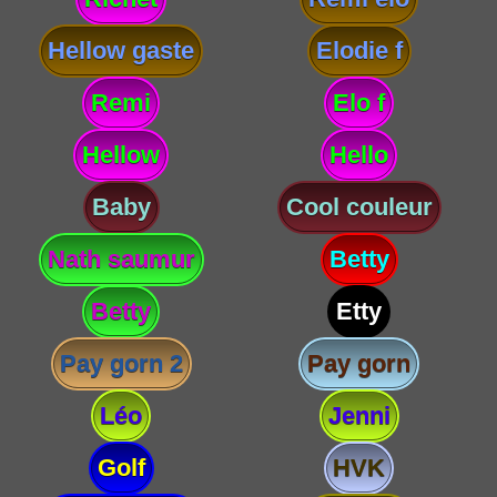
Hellow gaste
Elodie f
Remi
Elo f
Hellow
Hello
Baby
Cool couleur
Nath saumur
Betty
Betty
Etty
Pay gorn 2
Pay gorn
Léo
Jenni
Golf
HVK