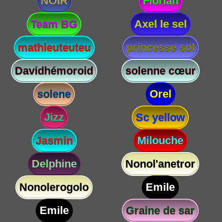
NOIR
Florian
Team BG
Axel le sel
mathieuteuteu
princesse sol
Davidhémoroid
solenne cœur
solene
Orel
Jizz
Sc yellow
Jasmin
Milouche
Delphine
Nonol'anetror
Nonolerogolo
Emile
Emile
Graine de sar