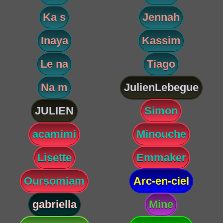
Ka s
Jennah
Inaya
Kassim
Le na
Tiago
Na m
JulienLebegue
JULIEN
Simon
acamimi
Minouche
Lisette
Emmaker
Oursomiam
Arc-en-ciel
gabriella
Mine