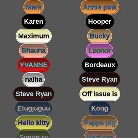
Mark
Annie pink
Karen
Hooper
Maximum
Bucky
Shauna
Leonor
YVANNE
Bordeaux
nalha
Steve Ryan
Steve Ryan
Off issue is
Etugjuguu
Kong
Hello kitty
Peppa pig
Simon ry
Martinez