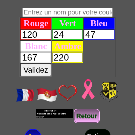
Rouge
Vert
Bleu
Blanc
Ambre
Validez
Retour