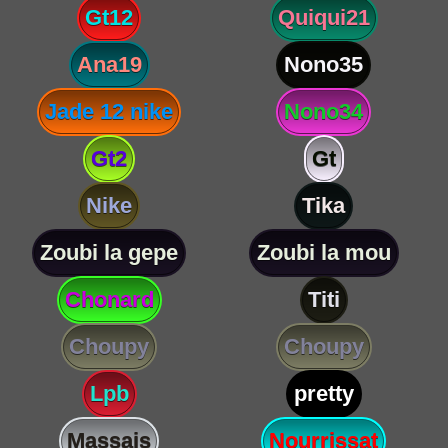
Gt12
Quiqui21
Ana19
Nono35
Jade 12 nike
Nono34
Gt2
Gt
Nike
Tika
Zoubi la gepe
Zoubi la mou
Chonard
Titi
Choupy
Choupy
Lpb
pretty
Massais
Nourrissat