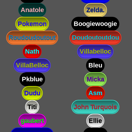
Anatole
Zelda.
Pokemon
Boogiewoogie
Roudoudoutout
Doudoutoutdou
Nath
Villabelloc
VillaBelloc
Bleu
Pkblue
Micka
Dudu
Asm
Titi
John Turquois
gaubert
Ellie