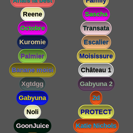
Anaïs la best
Family
Reene
Sascha
Octobre
Transata
Kuromie
Escalier
Palmier
Moisissure
Banane moisi
Château 1
Xgtdgg
Gabyuna 2
Gabyuna
2d
Noli
PROTECT
GoonJuice
Katie Nichols