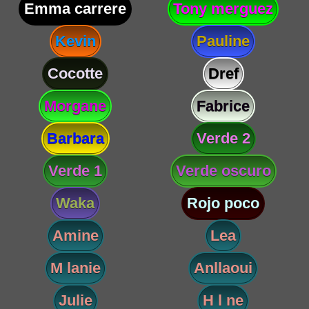
Emma carrere
Tony merguez
Kevin
Pauline
Cocotte
Dref
Morgane
Fabrice
Barbara
Verde 2
Verde 1
Verde oscuro
Waka
Rojo poco
Amine
Lea
M lanie
Anllaoui
Julie
H l ne