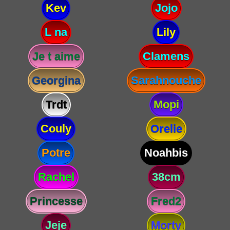
Kev
Jojo
L na
Lily
Je t aime
Clamens
Georgina
Sarahnouche
Trdt
Mopi
Couly
Orelie
Potre
Noahbis
Rachel
38cm
Princesse
Fred2
Jeje
Morty