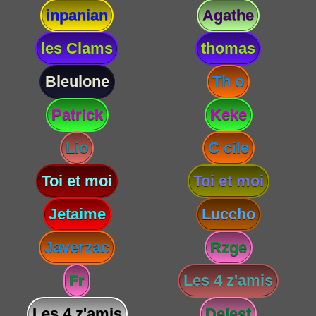
inpanian
Agathe
les Clams
thomas
Bleulone
Th o
Patrick
Keke
Lio
C cile
Toi et moi
Toi et moi
Jetaime
Luccho
Javerzac
Rzge
Fr
Les 4 z'amis
Les 4 z'amis
Delest