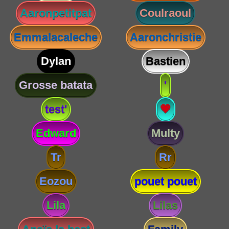
Aaronpetitpat
Coulraoul
Emmalacaleche
Aaronchristie
Dylan
Bastien
Grosse batata
'
test'
💗
Edward
Multy
Tr
Rr
Eozou
pouet pouet
Lila
Lilas