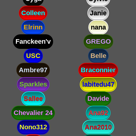
Colleen
Janie
Elrinn
nana
Fanckeen'v
GREGO
USC
Belle
Ambre97
Braconnier
Sparkles
labitedu47
Sallee
Davide
Chevalier 24
Ana92
Nono312
Ana2010