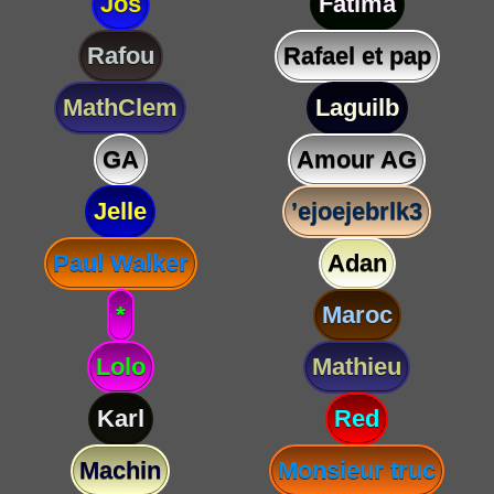
Jos
Fatima
Rafou
Rafael et pap
MathClem
Laguilb
GA
Amour AG
Jelle
’ejoejebrlk3
Paul Walker
Adan
*
Maroc
Lolo
Mathieu
Karl
Red
Machin
Monsieur truc