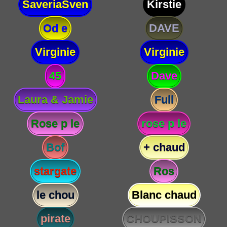
SaveriaSven
Kirstie
Od e
DAVE
Virginie
Virginie
45
Dave
Laura & Jamie
Full
Rose p le
rose p le
Bof
+ chaud
stargate
Ros
le chou
Blanc chaud
pirate
CHOUPISSON