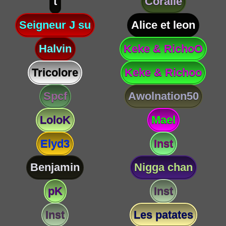
t
Coralie
Seigneur J su
Alice et leon
Halvin
Keke & RichoO
Tricolore
Keke & Richoo
Spcf
Awolnation50
LoloK
Mael
Elyd3
Inst
Benjamin
Nigga chan
pK
Inst
Inst
Les patates