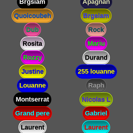
Brgsiam
Apagnan
Quoicoubeh
Brgsiam
Dub
Rock
Rosita
Mariu
Rozzy
Durand
Justine
255 louanne
Louanne
Raph
Montserrat
Nicolas L
Grand pere
Gabriel
Laurent
Laurent