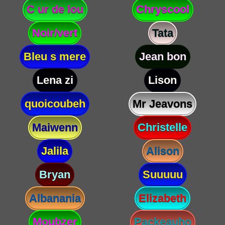
C ur de lou
Chryscool
Noir/vert
Tata
Bleu s mere
Jean bon
Lena zi
Lison
quoicoubeh
Mr Jeavons
Maiwenn
Christelle
Jalila
Alison
Bryan
Suuuuu
Albanania
Elizabeth
Moubzer
Packeauho