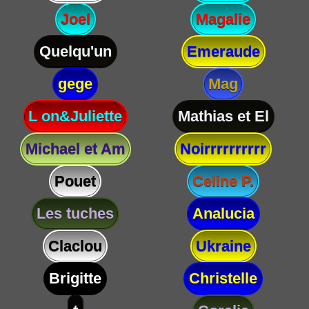
Joel
Magalie
Quelqu'un
Emeraude
gege
Mag
L on&Juliette
Mathias et El
Michael et Am
Noirrrrrrrrrr
Pouet
Celine P.
Les tuches
Analucia
Claclou
Ukraine
Brigitte
Christelle