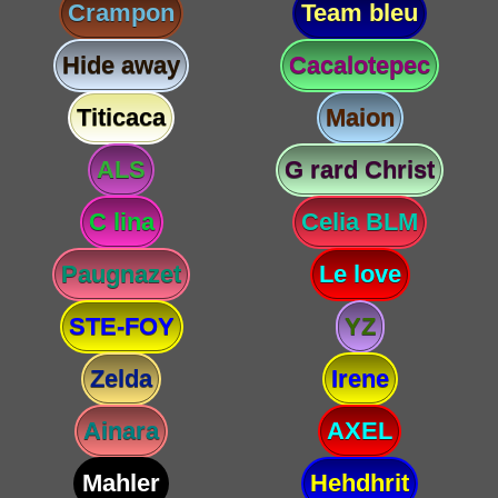
Crampon
Team bleu
Hide away
Cacalotepec
Titicaca
Maion
ALS
G rard Christ
C lina
Celia BLM
Paugnazet
Le love
STE-FOY
YZ
Zelda
Irene
Ainara
AXEL
Mahler
Hehdhrit