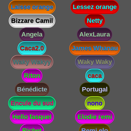
Laisse orange
Lessez orange
Bizzare Camil
Netty
Angela
AlexLaura
Caca2.0
James Whanau
Waky Wakyy
Waky Waky
Riton
caca
Bénédicte
Portugal
Encule du sud
nono
Hello fasquel
Elodie remi
Richet
Remi elo