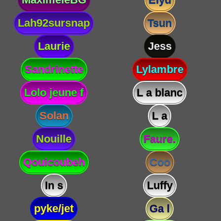
Lah92sursnap
Tsun
Laurie
Jess
Sandrinette
Lylambre
Lolo jeune f
L a blanc
Solan
L a
Nouille
Faure.
Qouicoubeh
Coo
In s
Luffy
pyke/jet
Ga l