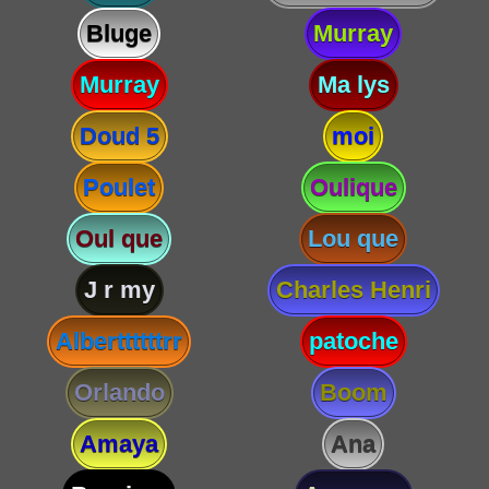
Bluge
Murray
Murray
Ma lys
Doud 5
moi
Poulet
Oulique
Oul que
Lou que
J r my
Charles Henri
Alberttttttrr
patoche
Orlando
Boom
Amaya
Ana