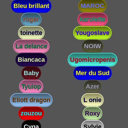
Bleu brillant
MAROC
roger
karolette
toinette
Yougoslave
La delance
NOIW
Biancaca
Ugomicropenis
Baby
Mer du Sud
Tyuiop
Azer
Eliott dragon
L onie
zouzou
Roxy
Cyga
Sylvie