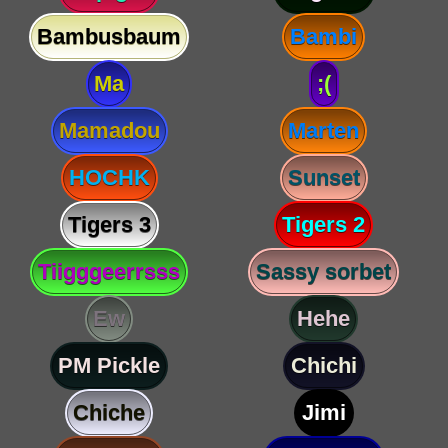
Bambusbaum
Bambi
Ma
;(
Mamadou
Marten
HOCHK
Sunset
Tigers 3
Tigers 2
Tiigggeerrsss
Sassy sorbet
Ew
Hehe
PM Pickle
Chichi
Chiche
Jimi