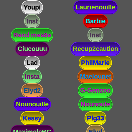
Youpi
Laurienouille
Inst
Barbie
Rend mes8e
Inst
Ciucouuu
Recup2caution
Lad
PhilMarie
Insta
Maelounet
Elyd2
G-Genzoo
Nounouille
Nounoute
Kessy
Plg33
MaximeleBG
Elyd