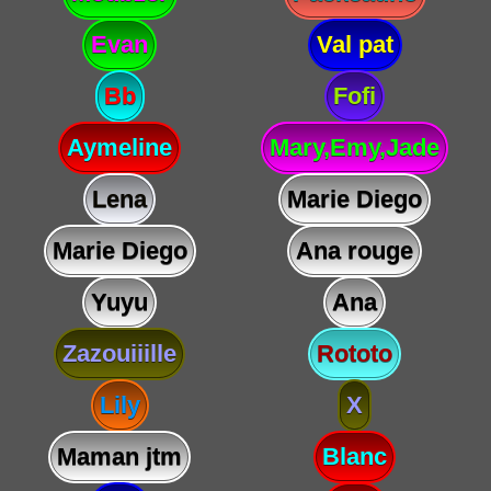
Evan
Val pat
Bb
Fofi
Aymeline
Mary,Emy,Jade
Lena
Marie Diego
Marie Diego
Ana rouge
Yuyu
Ana
Zazouiiille
Rototo
Lily
X
Maman jtm
Blanc