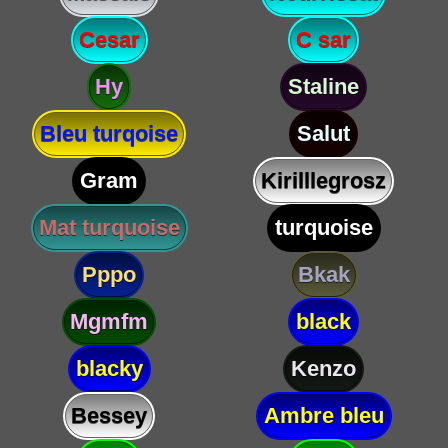
Cesar
C sar
Hy
Staline
Bleu turqoise
Salut
Gram
Kirilllegrosz
Mat turquoise
turquoise
Pppo
Bkak
Mgmfm
black
blacky
Kenzo
Bessey
Ambre bleu