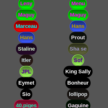
Leny
Menu
Maguy
Maguy
Marceau
Hans
Hans
Prout
Staline
Sha se
Itler
Sof
JPL
King Sally
Eymet
Bonheur
Sio
lollipop
40.piges
Gaguine