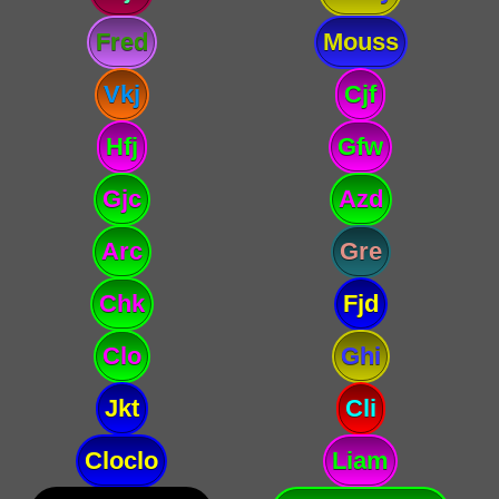
Fred
Mouss
Vkj
Cjf
Hfj
Gfw
Gjc
Azd
Arc
Gre
Chk
Fjd
Clo
Ghi
Jkt
Cli
Cloclo
Liam