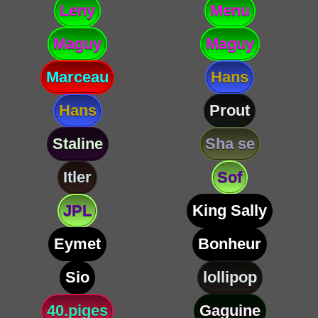
Leny
Menu
Maguy
Maguy
Marceau
Hans
Hans
Prout
Staline
Sha se
Itler
Sof
JPL
King Sally
Eymet
Bonheur
Sio
lollipop
40.piges
Gaguine