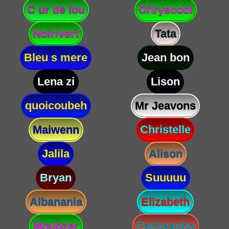
C ur de lou
Chryscool
Noir/vert
Tata
Bleu s mere
Jean bon
Lena zi
Lison
quoicoubeh
Mr Jeavons
Maiwenn
Christelle
Jalila
Alison
Bryan
Suuuuu
Albanania
Elizabeth
Moubzer
Packeauho