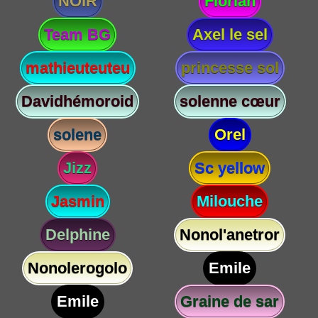
NOIR
Florian
Team BG
Axel le sel
mathieuteuteu
princesse sol
Davidhémoroid
solenne cœur
solene
Orel
Jizz
Sc yellow
Jasmin
Milouche
Delphine
Nonol'anetror
Nonolerogolo
Emile
Emile
Graine de sar