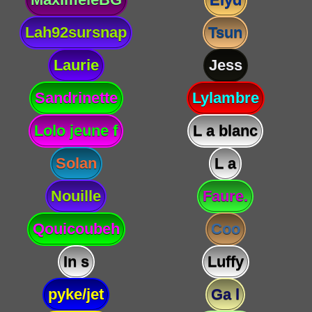
Lah92sursnap
Tsun
Laurie
Jess
Sandrinette
Lylambre
Lolo jeune f
L a blanc
Solan
L a
Nouille
Faure.
Qouicoubeh
Coo
In s
Luffy
pyke/jet
Ga l