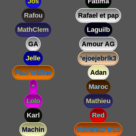
Jos
Fatima
Rafou
Rafael et pap
MathClem
Laguilb
GA
Amour AG
Jelle
’ejoejebrlk3
Paul Walker
Adan
*
Maroc
Lolo
Mathieu
Karl
Red
Machin
Monsieur truc