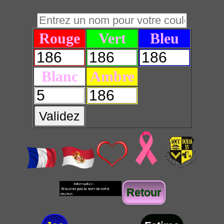
Rouge
Vert
Bleu
Blanc
Ambre
Validez
Retour