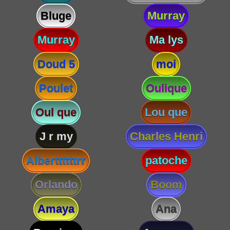
Bluge
Murray
Murray
Ma lys
Doud 5
moi
Poulet
Oulique
Oul que
Lou que
J r my
Charles Henri
Alberttttttrr
patoche
Orlando
Boom
Amaya
Ana