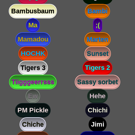
Bambusbaum
Bambi
Ma
;(
Mamadou
Marten
HOCHK
Sunset
Tigers 3
Tigers 2
Tiigggeerrsss
Sassy sorbet
Ew
Hehe
PM Pickle
Chichi
Chiche
Jimi