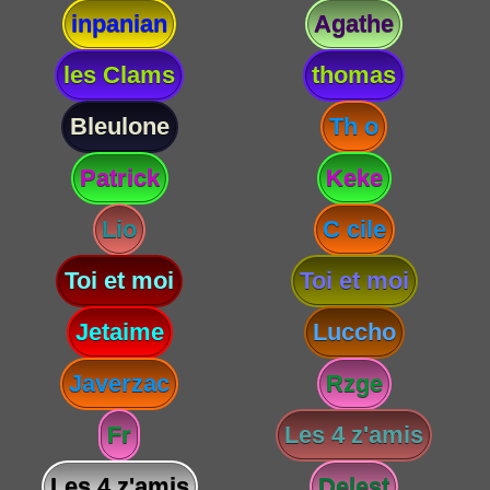
inpanian
Agathe
les Clams
thomas
Bleulone
Th o
Patrick
Keke
Lio
C cile
Toi et moi
Toi et moi
Jetaime
Luccho
Javerzac
Rzge
Fr
Les 4 z'amis
Les 4 z'amis
Delest