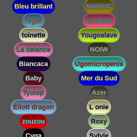
Bleu brillant
MAROC
roger
karolette
toinette
Yougoslave
La delance
NOIW
Biancaca
Ugomicropenis
Baby
Mer du Sud
Tyuiop
Azer
Eliott dragon
L onie
zouzou
Roxy
Cyga
Sylvie