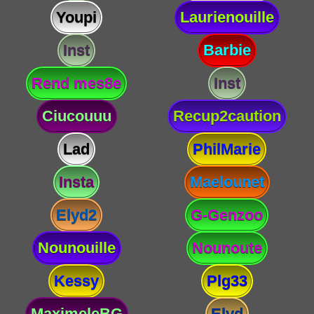
Youpi
Laurienouille
Inst
Barbie
Rend mes8e
Inst
Ciucouuu
Recup2caution
Lad
PhilMarie
Insta
Maelounet
Elyd2
G-Genzoo
Nounouille
Nounoute
Kessy
Plg33
MaximeleBG
Elyd