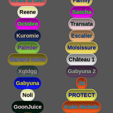
Anaïs la best
Family
Reene
Sascha
Octobre
Transata
Kuromie
Escalier
Palmier
Moisissure
Banane moisi
Château 1
Xgtdgg
Gabyuna 2
Gabyuna
2d
Noli
PROTECT
GoonJuice
Katie Nichols