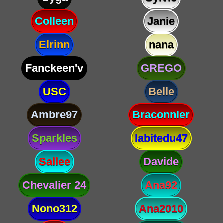
Colleen
Janie
Elrinn
nana
Fanckeen'v
GREGO
USC
Belle
Ambre97
Braconnier
Sparkles
labitedu47
Sallee
Davide
Chevalier 24
Ana92
Nono312
Ana2010