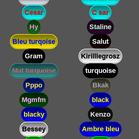
Cesar
C sar
Hy
Staline
Bleu turqoise
Salut
Gram
Kirilllegrosz
Mat turquoise
turquoise
Pppo
Bkak
Mgmfm
black
blacky
Kenzo
Bessey
Ambre bleu