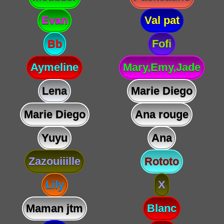
Evan
Val pat
Bb
Fofi
Aymeline
Mary,Emy,Jade
Lena
Marie Diego
Marie Diego
Ana rouge
Yuyu
Ana
Zazouiiille
Rototo
Lily
X
Maman jtm
Blanc