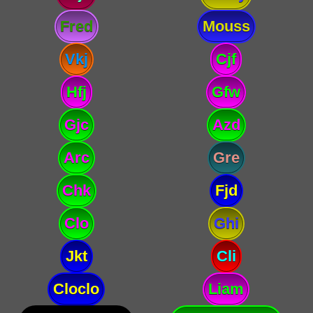
Fred
Mouss
Vkj
Cjf
Hfj
Gfw
Gjc
Azd
Arc
Gre
Chk
Fjd
Clo
Ghi
Jkt
Cli
Cloclo
Liam