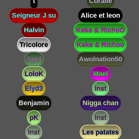
t
Coralie
Seigneur J su
Alice et leon
Halvin
Keke & RichoO
Tricolore
Keke & Richoo
Spcf
Awolnation50
LoloK
Mael
Elyd3
Inst
Benjamin
Nigga chan
pK
Inst
Inst
Les patates