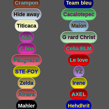
Crampon
Team bleu
Hide away
Cacalotepec
Titicaca
Maion
ALS
G rard Christ
C lina
Celia BLM
Paugnazet
Le love
STE-FOY
YZ
Zelda
Irene
Ainara
AXEL
Mahler
Hehdhrit