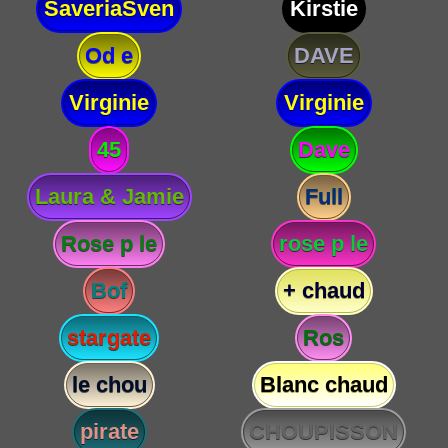
SaveriaSven
Kirstie
Od e
DAVE
Virginie
Virginie
45
Dave
Laura & Jamie
Full
Rose p le
rose p le
Bof
+ chaud
stargate
Ros
le chou
Blanc chaud
pirate
CHOUPISSON