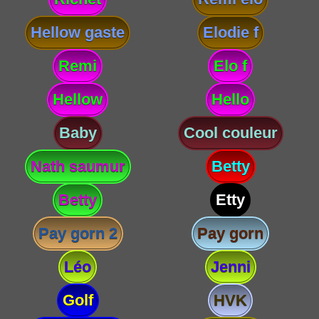
Hellow gaste
Elodie f
Remi
Elo f
Hellow
Hello
Baby
Cool couleur
Nath saumur
Betty
Betty
Etty
Pay gorn 2
Pay gorn
Léo
Jenni
Golf
HVK