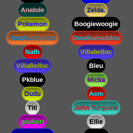
Anatole
Zelda.
Pokemon
Boogiewoogie
Roudoudoutout
Doudoutoutdou
Nath
Villabelloc
VillaBelloc
Bleu
Pkblue
Micka
Dudu
Asm
Titi
John Turquois
gaubert
Ellie