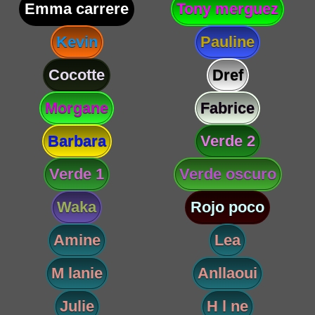
Emma carrere
Tony merguez
Kevin
Pauline
Cocotte
Dref
Morgane
Fabrice
Barbara
Verde 2
Verde 1
Verde oscuro
Waka
Rojo poco
Amine
Lea
M lanie
Anllaoui
Julie
H l ne