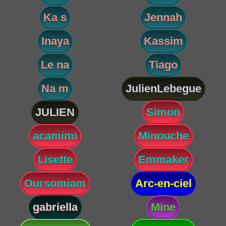
Ka s
Jennah
Inaya
Kassim
Le na
Tiago
Na m
JulienLebegue
JULIEN
Simon
acamimi
Minouche
Lisette
Emmaker
Oursomiam
Arc-en-ciel
gabriella
Mine