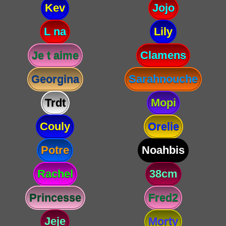
Kev
Jojo
L na
Lily
Je t aime
Clamens
Georgina
Sarahnouche
Trdt
Mopi
Couly
Orelie
Potre
Noahbis
Rachel
38cm
Princesse
Fred2
Jeje
Morty