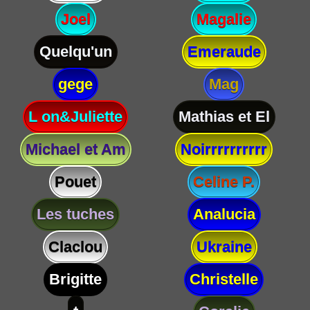
Joel
Magalie
Quelqu'un
Emeraude
gege
Mag
L on&Juliette
Mathias et El
Michael et Am
Noirrrrrrrrrr
Pouet
Celine P.
Les tuches
Analucia
Claclou
Ukraine
Brigitte
Christelle