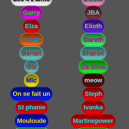
Garry
JBA
Elza
Elioth
Soline
Gareth
Berian
Sharon
Giz
Da Silva
Mic
meow
On se fait un
Steph
St phanie
Ivanka
Mouloude
Martinepower