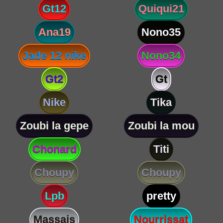
Gt12
Quiqui21
Ana19
Nono35
Jade 12 nike
Nono34
Gt2
Gt
Nike
Tika
Zoubi la gepe
Zoubi la mou
Chonard
Titi
Choupy
Choupy
Lpb
pretty
Massais
Nourrissat