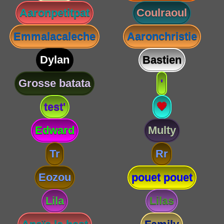
Aaronpetitpat
Coulraoul
Emmalacaleche
Aaronchristie
Dylan
Bastien
Grosse batata
'
test'
💗
Edward
Multy
Tr
Rr
Eozou
pouet pouet
Lila
Lilas