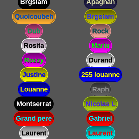
Brgsiam
Apagnan
Quoicoubeh
Brgsiam
Dub
Rock
Rosita
Mariu
Rozzy
Durand
Justine
255 louanne
Louanne
Raph
Montserrat
Nicolas L
Grand pere
Gabriel
Laurent
Laurent