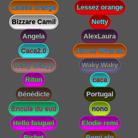
Laisse orange
Lessez orange
Bizzare Camil
Netty
Angela
AlexLaura
Caca2.0
James Whanau
Waky Wakyy
Waky Waky
Riton
caca
Bénédicte
Portugal
Encule du sud
nono
Hello fasquel
Elodie remi
Richet
Remi elo