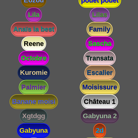
Eozou
pouet pouet
Lila
Lilas
Anaïs la best
Family
Reene
Sascha
Octobre
Transata
Kuromie
Escalier
Palmier
Moisissure
Banane moisi
Château 1
Xgtdgg
Gabyuna 2
Gabyuna
2d