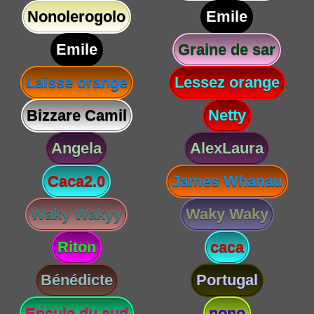
Nonolerogolo
Emile
Emile
Graine de sar
Laisse orange
Lessez orange
Bizzare Camil
Netty
Angela
AlexLaura
Caca2.0
James Whanau
Waky Wakyy
Waky Waky
Riton
caca
Bénédicte
Portugal
Encule du sud
nono