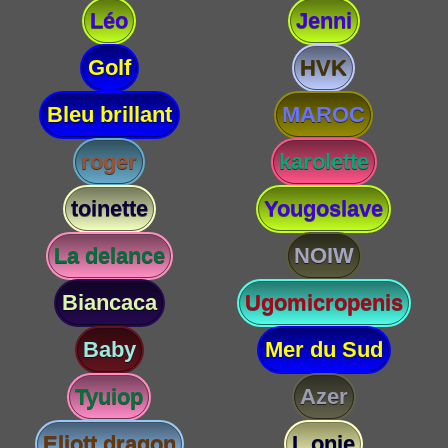
Léo
Jenni
Golf
HVK
Bleu brillant
MAROC
roger
karolette
toinette
Yougoslave
La delance
NOIW
Biancaca
Ugomicropenis
Baby
Mer du Sud
Tyuiop
Azer
Eliott dragon
L onie