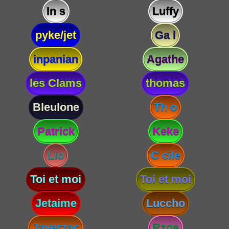
In s
Luffy
pyke/jet
Ga l
inpanian
Agathe
les Clams
thomas
Bleulone
Th o
Patrick
Keke
Lio
C cile
Toi et moi
Toi et moi
Jetaime
Luccho
Javerzac
Rzge