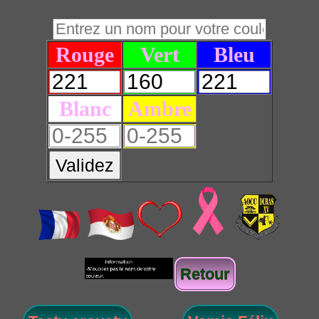
Rouge
Vert
Bleu
Blanc
Ambre
Validez
Retour