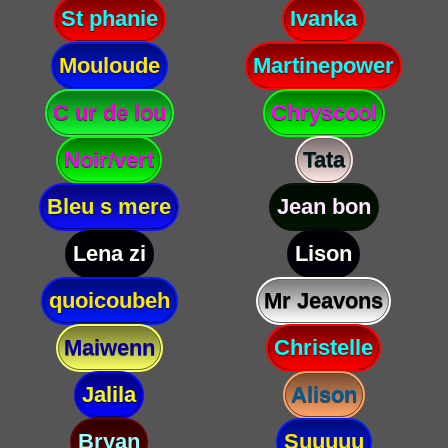
St phanie
Ivanka
Mouloude
Martinepower
C ur de lou
Chryscool
Noir/vert
Tata
Bleu s mere
Jean bon
Lena zi
Lison
quoicoubeh
Mr Jeavons
Maiwenn
Christelle
Jalila
Alison
Bryan
Suuuuu