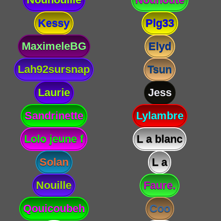
Kessy
Plg33
MaximeleBG
Elyd
Lah92sursnap
Tsun
Laurie
Jess
Sandrinette
Lylambre
Lolo jeune f
L a blanc
Solan
L a
Nouille
Faure.
Qouicoubeh
Coo