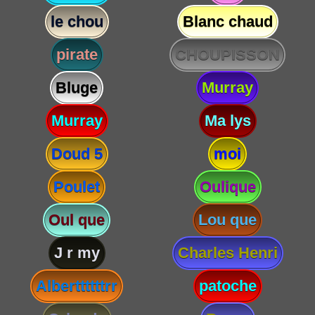
le chou
Blanc chaud
pirate
CHOUPISSON
Bluge
Murray
Murray
Ma lys
Doud 5
moi
Poulet
Oulique
Oul que
Lou que
J r my
Charles Henri
Alberttttttrr
patoche