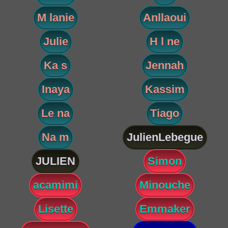
M lanie
Anllaoui
Julie
H l ne
Ka s
Jennah
Inaya
Kassim
Le na
Tiago
Na m
JulienLebegue
JULIEN
Simon
acamimi
Minouche
Lisette
Emmaker