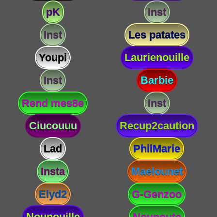
pK
Inst
Inst
Les patates
Youpi
Laurienouille
Inst
Barbie
Rend mes8e
Inst
Ciucouuu
Recup2caution
Lad
PhilMarie
Insta
Maelounet
Elyd2
G-Genzoo
Nounouille
Nounoute