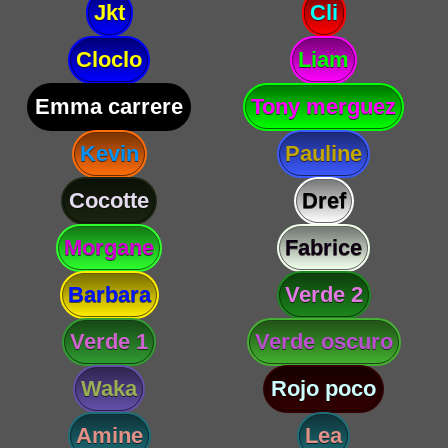
Jkt
Cli
Cloclo
Liam
Emma carrere
Tony merguez
Kevin
Pauline
Cocotte
Dref
Morgane
Fabrice
Barbara
Verde 2
Verde 1
Verde oscuro
Waka
Rojo poco
Amine
Lea