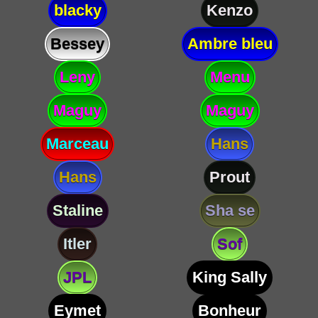
blacky
Kenzo
Bessey
Ambre bleu
Leny
Menu
Maguy
Maguy
Marceau
Hans
Hans
Prout
Staline
Sha se
Itler
Sof
JPL
King Sally
Eymet
Bonheur