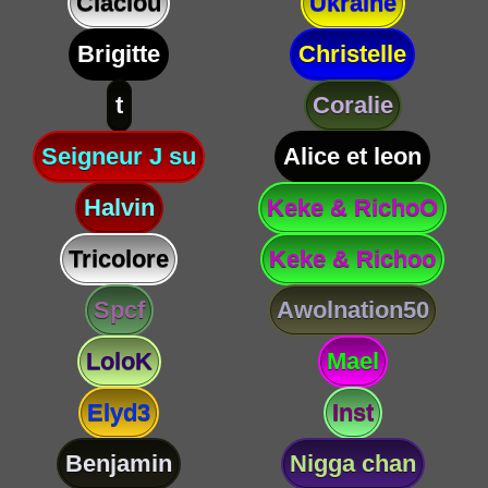
Claclou
Ukraine
Brigitte
Christelle
t
Coralie
Seigneur J su
Alice et leon
Halvin
Keke & RichoO
Tricolore
Keke & Richoo
Spcf
Awolnation50
LoloK
Mael
Elyd3
Inst
Benjamin
Nigga chan