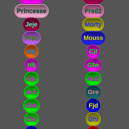
Princesse
Fred2
Jeje
Morty
Fred
Mouss
Vkj
Cjf
Hfj
Gfw
Gjc
Azd
Arc
Gre
Chk
Fjd
Clo
Ghi