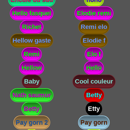
Hello fasquel
Elodie remi
Richet
Remi elo
Hellow gaste
Elodie f
Remi
Elo f
Hellow
Hello
Baby
Cool couleur
Nath saumur
Betty
Betty
Etty
Pay gorn 2
Pay gorn