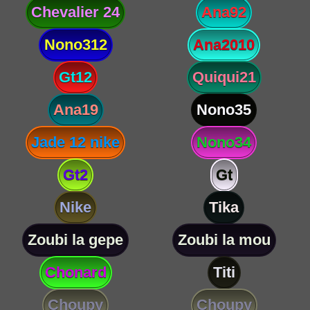
Chevalier 24
Ana92
Nono312
Ana2010
Gt12
Quiqui21
Ana19
Nono35
Jade 12 nike
Nono34
Gt2
Gt
Nike
Tika
Zoubi la gepe
Zoubi la mou
Chonard
Titi
Choupy
Choupy