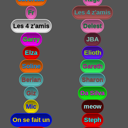
Fr
Les 4 z'amis
Les 4 z'amis
Delest
Garry
JBA
Elza
Elioth
Soline
Gareth
Berian
Sharon
Giz
Da Silva
Mic
meow
On se fait un
Steph