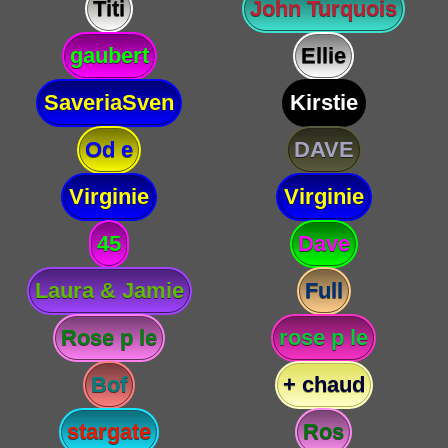
Titi
John Turquois
gaubert
Ellie
SaveriaSven
Kirstie
Od e
DAVE
Virginie
Virginie
45
Dave
Laura & Jamie
Full
Rose p le
rose p le
Bof
+ chaud
stargate
Ros