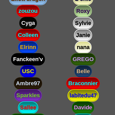
zouzou
Roxy
Cyga
Sylvie
Colleen
Janie
Elrinn
nana
Fanckeen'v
GREGO
USC
Belle
Ambre97
Braconnier
Sparkles
labitedu47
Sallee
Davide