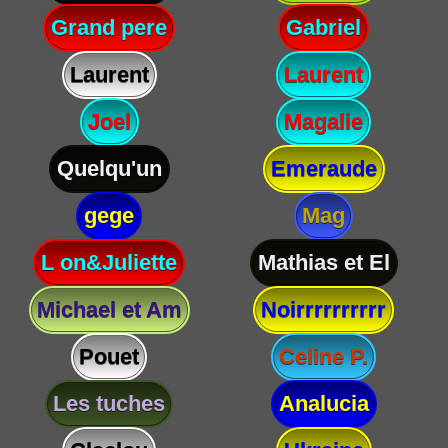
Grand pere
Gabriel
Laurent
Laurent
Joel
Magalie
Quelqu'un
Emeraude
gege
Mag
L on&Juliette
Mathias et El
Michael et Am
Noirrrrrrrrrr
Pouet
Celine P.
Les tuches
Analucia