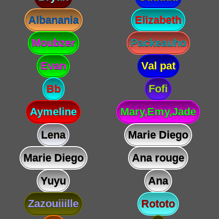
Albanania
Elizabeth
Moubzer
Packeauho
Evan
Val pat
Bb
Fofi
Aymeline
Mary,Emy,Jade
Lena
Marie Diego
Marie Diego
Ana rouge
Yuyu
Ana
Zazouiiille
Rototo