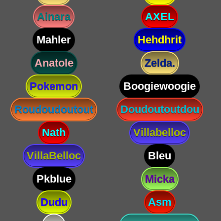
Ainara
AXEL
Mahler
Hehdhrit
Anatole
Zelda.
Pokemon
Boogiewoogie
Roudoudoutout
Doudoutoutdou
Nath
Villabelloc
VillaBelloc
Bleu
Pkblue
Micka
Dudu
Asm