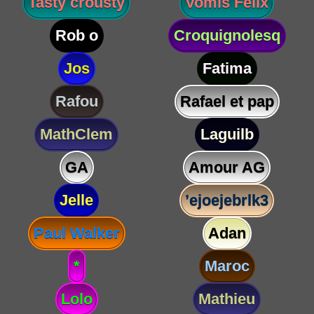
Tasty crousty
Vomis Félix
Rob o
Croquignolesq
Jos
Fatima
Rafou
Rafael et pap
MathClem
Laguilb
GA
Amour AG
Jelle
’ejoejebrlk3
Paul Walker
Adan
*
Maroc
Lolo
Mathieu