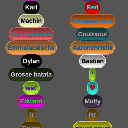
Karl
Red
Machin
Monsieur truc
Aaronpetitpat
Coulraoul
Emmalacaleche
Aaronchristie
Dylan
Bastien
Grosse batata
'
test'
💗
Edward
Multy
Tr
Rr