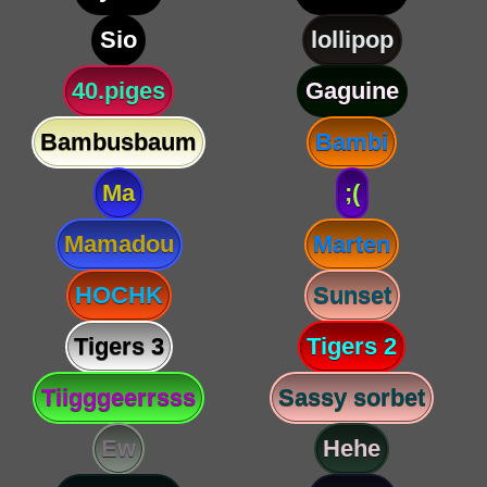
Sio
lollipop
40.piges
Gaguine
Bambusbaum
Bambi
Ma
;(
Mamadou
Marten
HOCHK
Sunset
Tigers 3
Tigers 2
Tiigggeerrsss
Sassy sorbet
Ew
Hehe