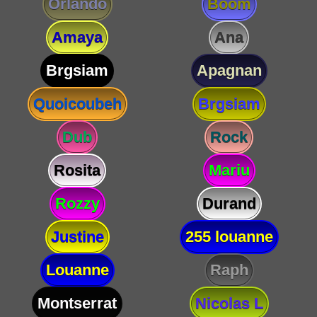
Orlando
Boom
Amaya
Ana
Brgsiam
Apagnan
Quoicoubeh
Brgsiam
Dub
Rock
Rosita
Mariu
Rozzy
Durand
Justine
255 louanne
Louanne
Raph
Montserrat
Nicolas L