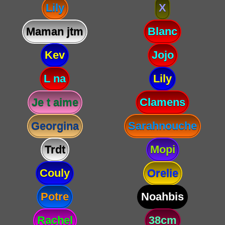
Lily
X
Maman jtm
Blanc
Kev
Jojo
L na
Lily
Je t aime
Clamens
Georgina
Sarahnouche
Trdt
Mopi
Couly
Orelie
Potre
Noahbis
Rachel
38cm