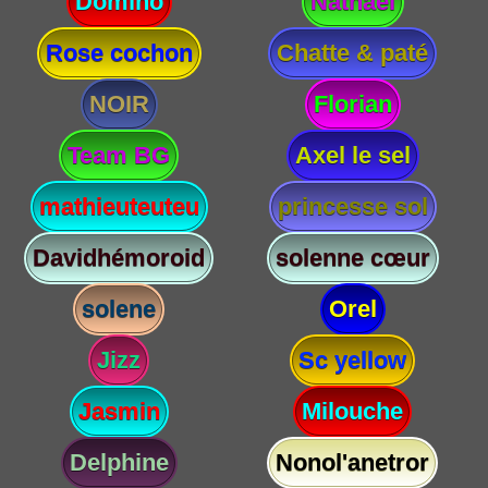
Domino
Nathael
Rose cochon
Chatte & paté
NOIR
Florian
Team BG
Axel le sel
mathieuteuteu
princesse sol
Davidhémoroid
solenne cœur
solene
Orel
Jizz
Sc yellow
Jasmin
Milouche
Delphine
Nonol'anetror