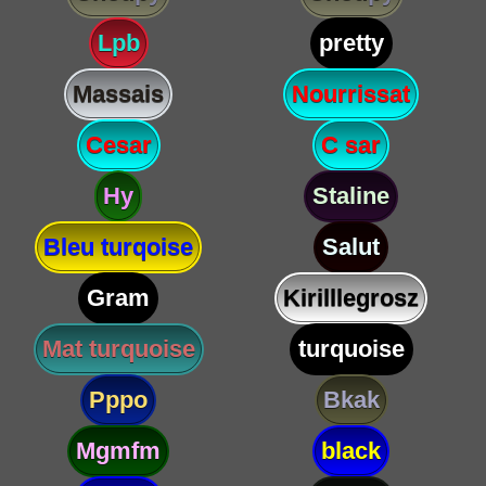
Lpb
pretty
Massais
Nourrissat
Cesar
C sar
Hy
Staline
Bleu turqoise
Salut
Gram
Kirilllegrosz
Mat turquoise
turquoise
Pppo
Bkak
Mgmfm
black