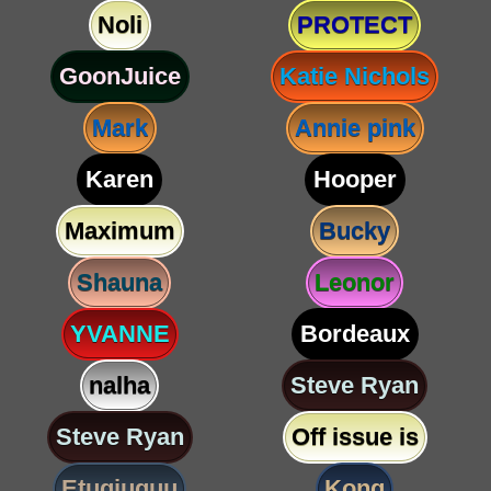
Noli
PROTECT
GoonJuice
Katie Nichols
Mark
Annie pink
Karen
Hooper
Maximum
Bucky
Shauna
Leonor
YVANNE
Bordeaux
nalha
Steve Ryan
Steve Ryan
Off issue is
Etugjuguu
Kong