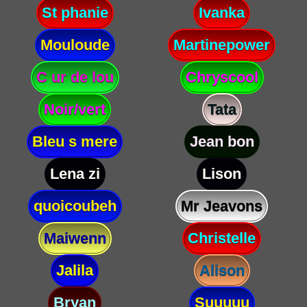
St phanie
Ivanka
Mouloude
Martinepower
C ur de lou
Chryscool
Noir/vert
Tata
Bleu s mere
Jean bon
Lena zi
Lison
quoicoubeh
Mr Jeavons
Maiwenn
Christelle
Jalila
Alison
Bryan
Suuuuu