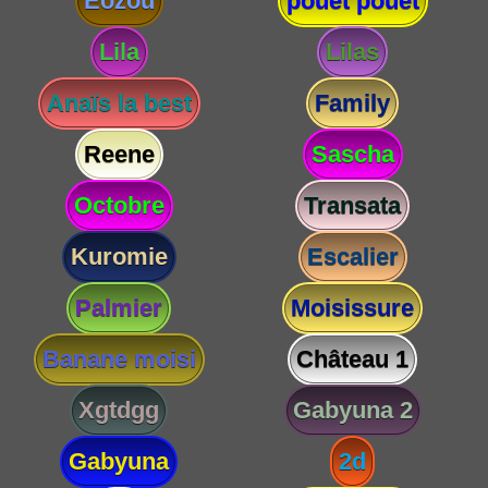
Eozou
pouet pouet
Lila
Lilas
Anaïs la best
Family
Reene
Sascha
Octobre
Transata
Kuromie
Escalier
Palmier
Moisissure
Banane moisi
Château 1
Xgtdgg
Gabyuna 2
Gabyuna
2d