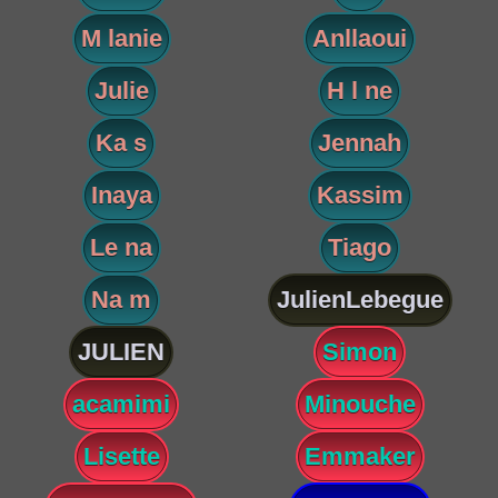
M lanie
Anllaoui
Julie
H l ne
Ka s
Jennah
Inaya
Kassim
Le na
Tiago
Na m
JulienLebegue
JULIEN
Simon
acamimi
Minouche
Lisette
Emmaker