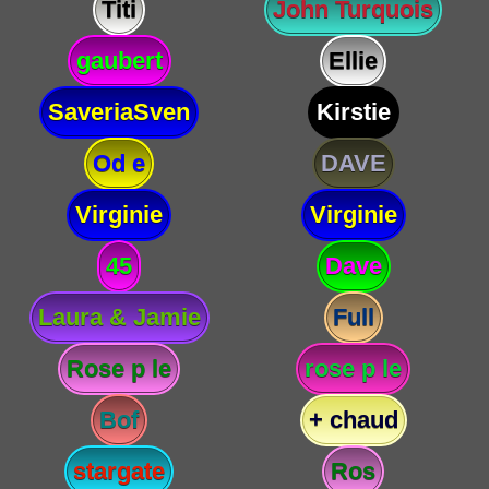
Titi
John Turquois
gaubert
Ellie
SaveriaSven
Kirstie
Od e
DAVE
Virginie
Virginie
45
Dave
Laura & Jamie
Full
Rose p le
rose p le
Bof
+ chaud
stargate
Ros