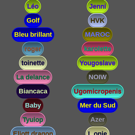
Léo
Jenni
Golf
HVK
Bleu brillant
MAROC
roger
karolette
toinette
Yougoslave
La delance
NOIW
Biancaca
Ugomicropenis
Baby
Mer du Sud
Tyuiop
Azer
Eliott dragon
L onie