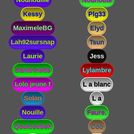
Kessy
Plg33
MaximeleBG
Elyd
Lah92sursnap
Tsun
Laurie
Jess
Sandrinette
Lylambre
Lolo jeune f
L a blanc
Solan
L a
Nouille
Faure.
Qouicoubeh
Coo