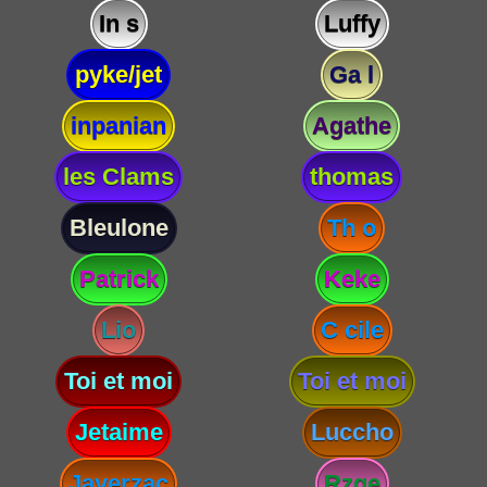
In s
Luffy
pyke/jet
Ga l
inpanian
Agathe
les Clams
thomas
Bleulone
Th o
Patrick
Keke
Lio
C cile
Toi et moi
Toi et moi
Jetaime
Luccho
Javerzac
Rzge