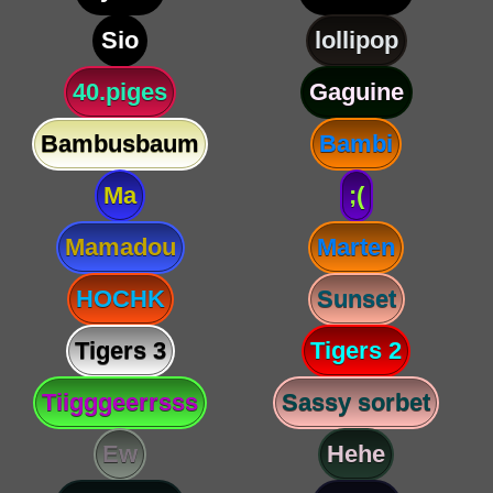
Sio
lollipop
40.piges
Gaguine
Bambusbaum
Bambi
Ma
;(
Mamadou
Marten
HOCHK
Sunset
Tigers 3
Tigers 2
Tiigggeerrsss
Sassy sorbet
Ew
Hehe