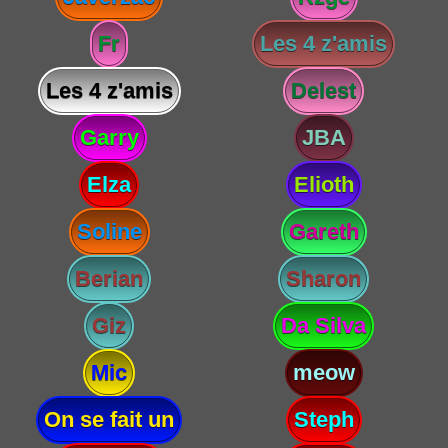
Fr
Les 4 z'amis
Les 4 z'amis
Delest
Garry
JBA
Elza
Elioth
Soline
Gareth
Berian
Sharon
Giz
Da Silva
Mic
meow
On se fait un
Steph