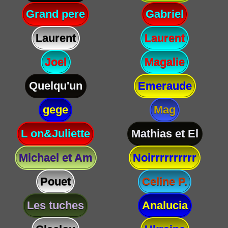
Grand pere
Gabriel
Laurent
Laurent
Joel
Magalie
Quelqu'un
Emeraude
gege
Mag
L on&Juliette
Mathias et El
Michael et Am
Noirrrrrrrrrr
Pouet
Celine P.
Les tuches
Analucia