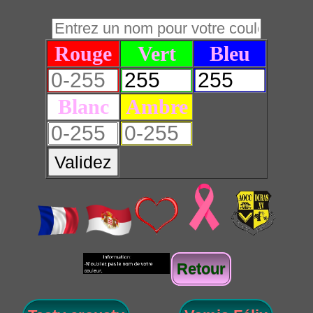
Rouge
Vert
Bleu
Blanc
Ambre
Validez
Retour