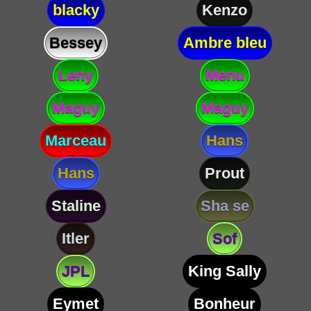
blacky
Kenzo
Bessey
Ambre bleu
Leny
Menu
Maguy
Maguy
Marceau
Hans
Hans
Prout
Staline
Sha se
Itler
Sof
JPL
King Sally
Eymet
Bonheur