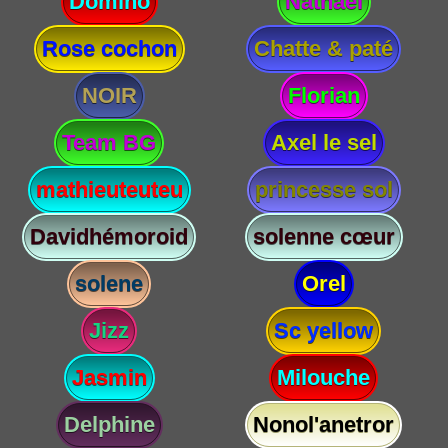
Domino
Nathael
Rose cochon
Chatte & paté
NOIR
Florian
Team BG
Axel le sel
mathieuteuteu
princesse sol
Davidhémoroid
solenne cœur
solene
Orel
Jizz
Sc yellow
Jasmin
Milouche
Delphine
Nonol'anetror