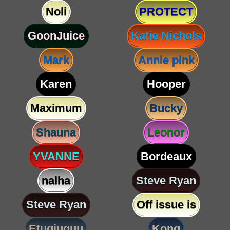
Noli
PROTECT
GoonJuice
Katie Nichols
Mark
Annie pink
Karen
Hooper
Maximum
Bucky
Shauna
Leonor
YVANNE
Bordeaux
nalha
Steve Ryan
Steve Ryan
Off issue is
Etugjuguu
Kong