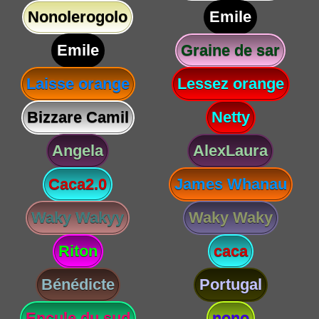
Nonolerogolo
Emile
Emile
Graine de sar
Laisse orange
Lessez orange
Bizzare Camil
Netty
Angela
AlexLaura
Caca2.0
James Whanau
Waky Wakyy
Waky Waky
Riton
caca
Bénédicte
Portugal
Encule du sud
nono