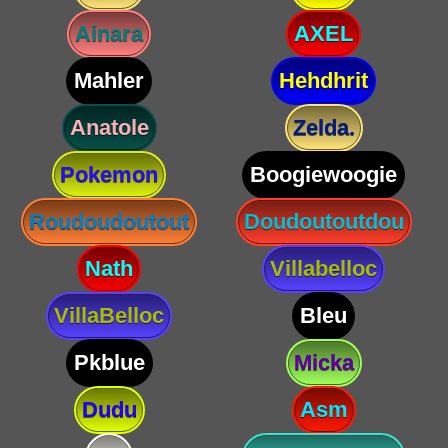
Ainara
AXEL
Mahler
Hehdhrit
Anatole
Zelda.
Pokemon
Boogiewoogie
Roudoudoutout
Doudoutoutdou
Nath
Villabelloc
VillaBelloc
Bleu
Pkblue
Micka
Dudu
Asm