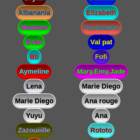
Albanania
Elizabeth
Moubzer
Packeauho
Evan
Val pat
Bb
Fofi
Aymeline
Mary,Emy,Jade
Lena
Marie Diego
Marie Diego
Ana rouge
Yuyu
Ana
Zazouiiille
Rototo