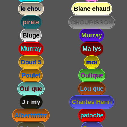
le chou
Blanc chaud
pirate
CHOUPISSON
Bluge
Murray
Murray
Ma lys
Doud 5
moi
Poulet
Oulique
Oul que
Lou que
J r my
Charles Henri
Alberttttttrr
patoche