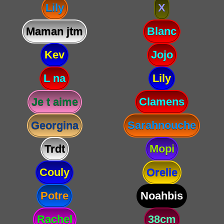
Lily
X
Maman jtm
Blanc
Kev
Jojo
L na
Lily
Je t aime
Clamens
Georgina
Sarahnouche
Trdt
Mopi
Couly
Orelie
Potre
Noahbis
Rachel
38cm