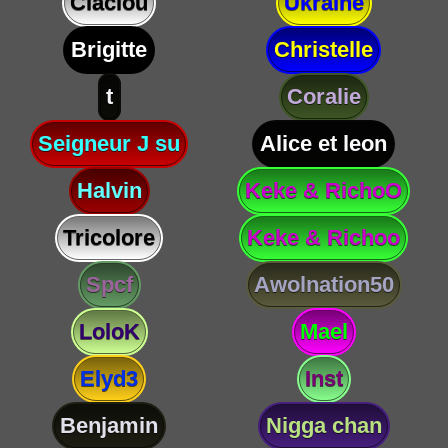
Claclou
Ukraine
Brigitte
Christelle
t
Coralie
Seigneur J su
Alice et leon
Halvin
Keke & RichoO
Tricolore
Keke & Richoo
Spcf
Awolnation50
LoloK
Mael
Elyd3
Inst
Benjamin
Nigga chan