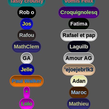
Tasty crousty
Vomis Félix
Rob o
Croquignolesq
Jos
Fatima
Rafou
Rafael et pap
MathClem
Laguilb
GA
Amour AG
Jelle
’ejoejebrlk3
Paul Walker
Adan
*
Maroc
Lolo
Mathieu