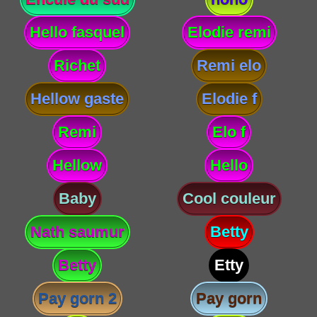
Hello fasquel
Elodie remi
Richet
Remi elo
Hellow gaste
Elodie f
Remi
Elo f
Hellow
Hello
Baby
Cool couleur
Nath saumur
Betty
Betty
Etty
Pay gorn 2
Pay gorn