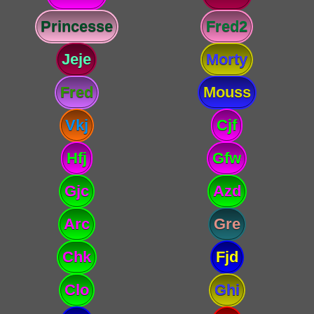
Princesse
Fred2
Jeje
Morty
Fred
Mouss
Vkj
Cjf
Hfj
Gfw
Gjc
Azd
Arc
Gre
Chk
Fjd
Clo
Ghi