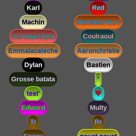
Karl
Red
Machin
Monsieur truc
Aaronpetitpat
Coulraoul
Emmalacaleche
Aaronchristie
Dylan
Bastien
Grosse batata
'
test'
💗
Edward
Multy
Tr
Rr