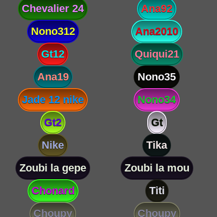
Chevalier 24
Ana92
Nono312
Ana2010
Gt12
Quiqui21
Ana19
Nono35
Jade 12 nike
Nono34
Gt2
Gt
Nike
Tika
Zoubi la gepe
Zoubi la mou
Chonard
Titi
Choupy
Choupy