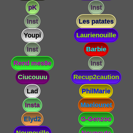
pK
Inst
Inst
Les patates
Youpi
Laurienouille
Inst
Barbie
Rend mes8e
Inst
Ciucouuu
Recup2caution
Lad
PhilMarie
Insta
Maelounet
Elyd2
G-Genzoo
Nounouille
Nounoute