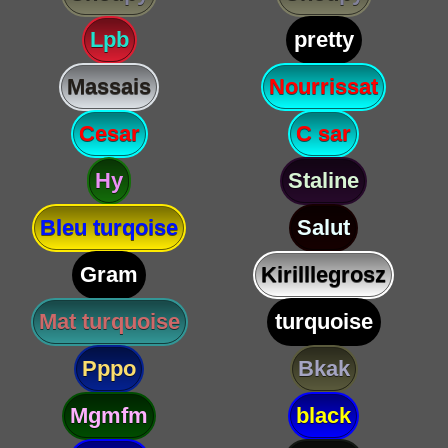
Lpb
pretty
Massais
Nourrissat
Cesar
C sar
Hy
Staline
Bleu turqoise
Salut
Gram
Kirilllegrosz
Mat turquoise
turquoise
Pppo
Bkak
Mgmfm
black