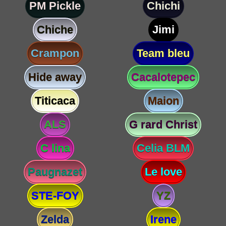
PM Pickle
Chichi
Chiche
Jimi
Crampon
Team bleu
Hide away
Cacalotepec
Titicaca
Maion
ALS
G rard Christ
C lina
Celia BLM
Paugnazet
Le love
STE-FOY
YZ
Zelda
Irene