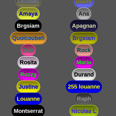
Orlando
Boom
Amaya
Ana
Brgsiam
Apagnan
Quoicoubeh
Brgsiam
Dub
Rock
Rosita
Mariu
Rozzy
Durand
Justine
255 louanne
Louanne
Raph
Montserrat
Nicolas L