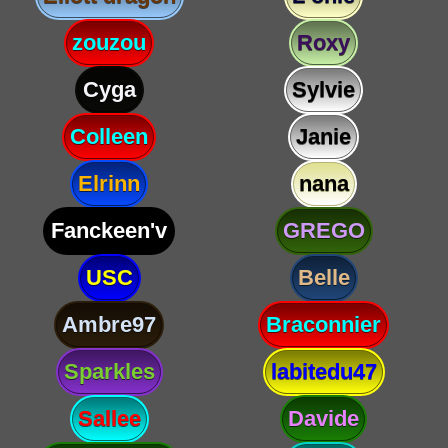
zouzou
Roxy
Cyga
Sylvie
Colleen
Janie
Elrinn
nana
Fanckeen'v
GREGO
USC
Belle
Ambre97
Braconnier
Sparkles
labitedu47
Sallee
Davide