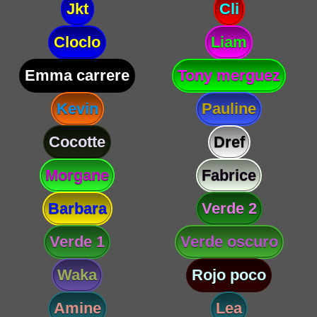
Jkt
Cli
Cloclo
Liam
Emma carrere
Tony merguez
Kevin
Pauline
Cocotte
Dref
Morgane
Fabrice
Barbara
Verde 2
Verde 1
Verde oscuro
Waka
Rojo poco
Amine
Lea