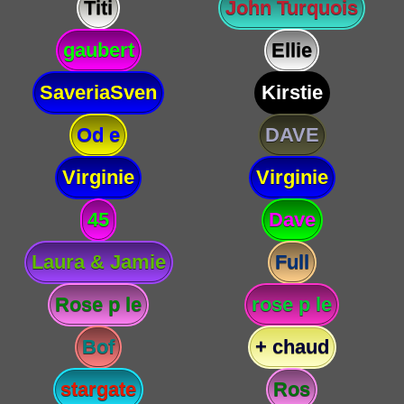
Titi
John Turquois
gaubert
Ellie
SaveriaSven
Kirstie
Od e
DAVE
Virginie
Virginie
45
Dave
Laura & Jamie
Full
Rose p le
rose p le
Bof
+ chaud
stargate
Ros