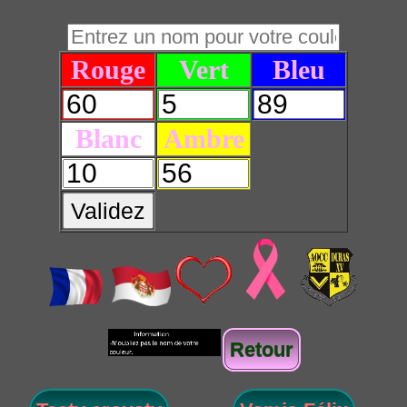
Rouge
Vert
Bleu
Blanc
Ambre
Validez
Retour