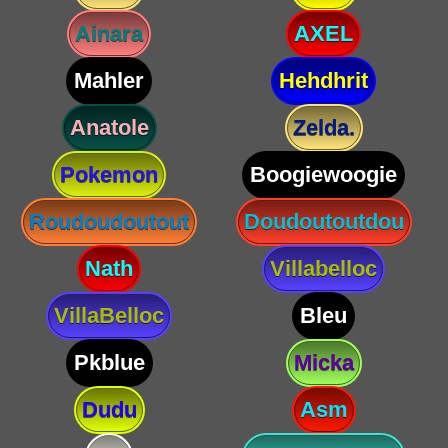
Ainara
AXEL
Mahler
Hehdhrit
Anatole
Zelda.
Pokemon
Boogiewoogie
Roudoudoutout
Doudoutoutdou
Nath
Villabelloc
VillaBelloc
Bleu
Pkblue
Micka
Dudu
Asm