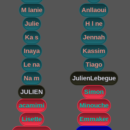
M lanie
Anllaoui
Julie
H l ne
Ka s
Jennah
Inaya
Kassim
Le na
Tiago
Na m
JulienLebegue
JULIEN
Simon
acamimi
Minouche
Lisette
Emmaker