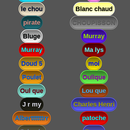
le chou
Blanc chaud
pirate
CHOUPISSON
Bluge
Murray
Murray
Ma lys
Doud 5
moi
Poulet
Oulique
Oul que
Lou que
J r my
Charles Henri
Alberttttttrr
patoche