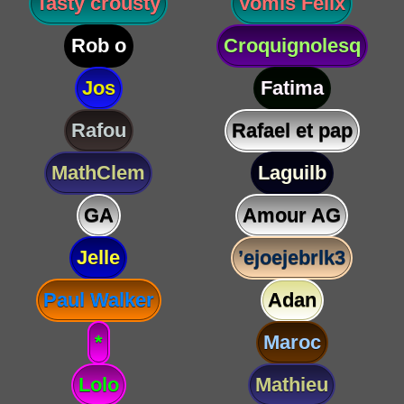
Tasty crousty
Vomis Félix
Rob o
Croquignolesq
Jos
Fatima
Rafou
Rafael et pap
MathClem
Laguilb
GA
Amour AG
Jelle
’ejoejebrlk3
Paul Walker
Adan
*
Maroc
Lolo
Mathieu