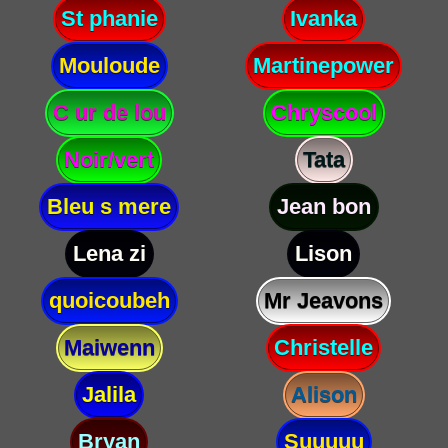
St phanie
Ivanka
Mouloude
Martinepower
C ur de lou
Chryscool
Noir/vert
Tata
Bleu s mere
Jean bon
Lena zi
Lison
quoicoubeh
Mr Jeavons
Maiwenn
Christelle
Jalila
Alison
Bryan
Suuuuu