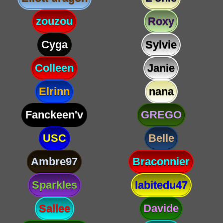
zouzou
Roxy
Cyga
Sylvie
Colleen
Janie
Elrinn
nana
Fanckeen'v
GREGO
USC
Belle
Ambre97
Braconnier
Sparkles
labitedu47
Sallee
Davide