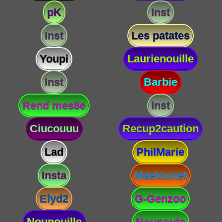
pK
Inst
Inst
Les patates
Youpi
Laurienouille
Inst
Barbie
Rend mes8e
Inst
Ciucouuu
Recup2caution
Lad
PhilMarie
Insta
Maelounet
Elyd2
G-Genzoo
Nounouille
Nounoute