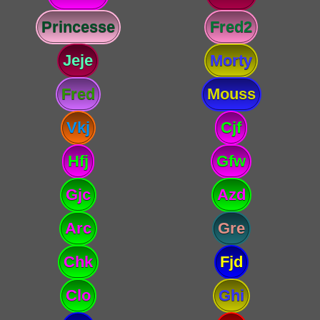
Princesse
Fred2
Jeje
Morty
Fred
Mouss
Vkj
Cjf
Hfj
Gfw
Gjc
Azd
Arc
Gre
Chk
Fjd
Clo
Ghi