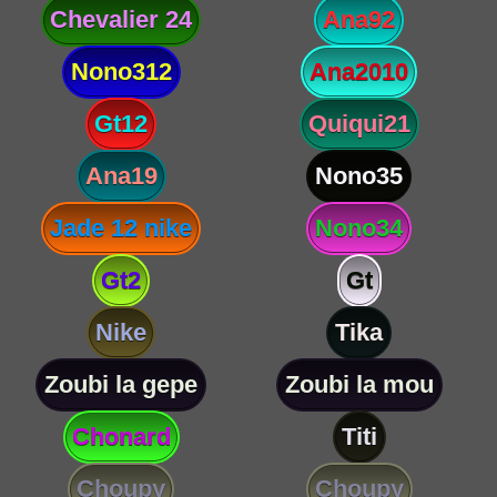
Chevalier 24
Ana92
Nono312
Ana2010
Gt12
Quiqui21
Ana19
Nono35
Jade 12 nike
Nono34
Gt2
Gt
Nike
Tika
Zoubi la gepe
Zoubi la mou
Chonard
Titi
Choupy
Choupy