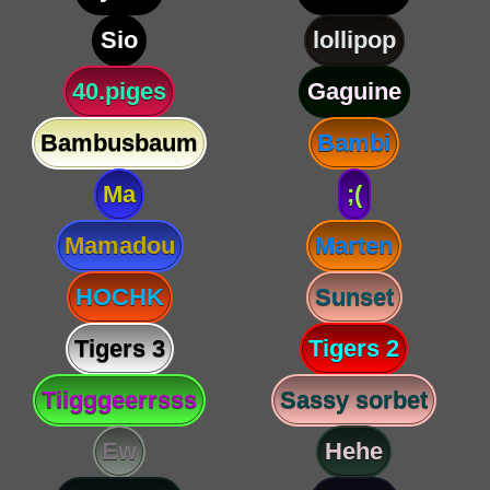
Sio
lollipop
40.piges
Gaguine
Bambusbaum
Bambi
Ma
;(
Mamadou
Marten
HOCHK
Sunset
Tigers 3
Tigers 2
Tiigggeerrsss
Sassy sorbet
Ew
Hehe