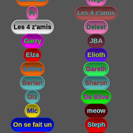
Fr
Les 4 z'amis
Les 4 z'amis
Delest
Garry
JBA
Elza
Elioth
Soline
Gareth
Berian
Sharon
Giz
Da Silva
Mic
meow
On se fait un
Steph