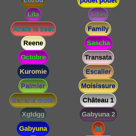
Eozou
pouet pouet
Lila
Lilas
Anaïs la best
Family
Reene
Sascha
Octobre
Transata
Kuromie
Escalier
Palmier
Moisissure
Banane moisi
Château 1
Xgtdgg
Gabyuna 2
Gabyuna
2d