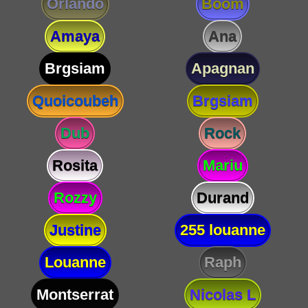
Orlando
Boom
Amaya
Ana
Brgsiam
Apagnan
Quoicoubeh
Brgsiam
Dub
Rock
Rosita
Mariu
Rozzy
Durand
Justine
255 louanne
Louanne
Raph
Montserrat
Nicolas L