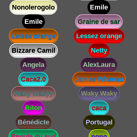
Nonolerogolo
Emile
Emile
Graine de sar
Laisse orange
Lessez orange
Bizzare Camil
Netty
Angela
AlexLaura
Caca2.0
James Whanau
Waky Wakyy
Waky Waky
Riton
caca
Bénédicte
Portugal
Encule du sud
nono