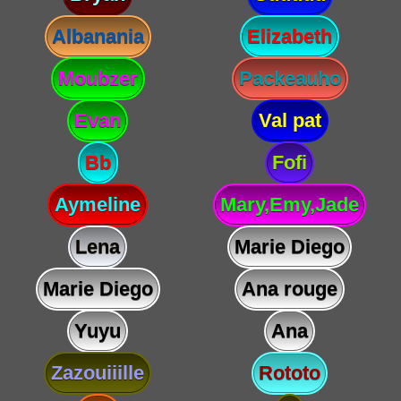
Albanania
Elizabeth
Moubzer
Packeauho
Evan
Val pat
Bb
Fofi
Aymeline
Mary,Emy,Jade
Lena
Marie Diego
Marie Diego
Ana rouge
Yuyu
Ana
Zazouiiille
Rototo