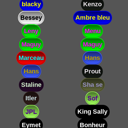
blacky
Kenzo
Bessey
Ambre bleu
Leny
Menu
Maguy
Maguy
Marceau
Hans
Hans
Prout
Staline
Sha se
Itler
Sof
JPL
King Sally
Eymet
Bonheur