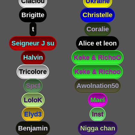
Claclou
Ukraine
Brigitte
Christelle
t
Coralie
Seigneur J su
Alice et leon
Halvin
Keke & RichoO
Tricolore
Keke & Richoo
Spcf
Awolnation50
LoloK
Mael
Elyd3
Inst
Benjamin
Nigga chan