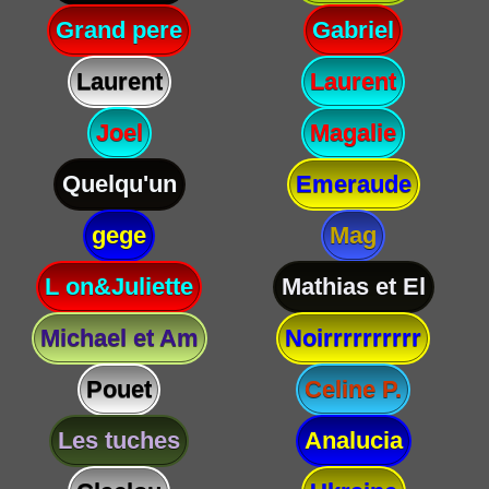
Grand pere
Gabriel
Laurent
Laurent
Joel
Magalie
Quelqu'un
Emeraude
gege
Mag
L on&Juliette
Mathias et El
Michael et Am
Noirrrrrrrrrr
Pouet
Celine P.
Les tuches
Analucia