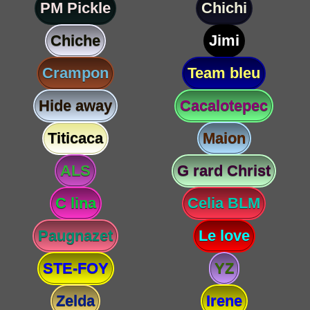
PM Pickle
Chichi
Chiche
Jimi
Crampon
Team bleu
Hide away
Cacalotepec
Titicaca
Maion
ALS
G rard Christ
C lina
Celia BLM
Paugnazet
Le love
STE-FOY
YZ
Zelda
Irene