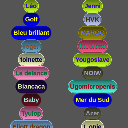
Léo
Jenni
Golf
HVK
Bleu brillant
MAROC
roger
karolette
toinette
Yougoslave
La delance
NOIW
Biancaca
Ugomicropenis
Baby
Mer du Sud
Tyuiop
Azer
Eliott dragon
L onie