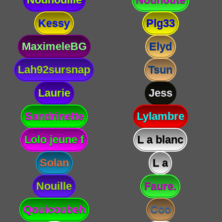
Kessy
Plg33
MaximeleBG
Elyd
Lah92sursnap
Tsun
Laurie
Jess
Sandrinette
Lylambre
Lolo jeune f
L a blanc
Solan
L a
Nouille
Faure.
Qouicoubeh
Coo