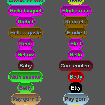
Hello fasquel
Elodie remi
Richet
Remi elo
Hellow gaste
Elodie f
Remi
Elo f
Hellow
Hello
Baby
Cool couleur
Nath saumur
Betty
Betty
Etty
Pay gorn 2
Pay gorn