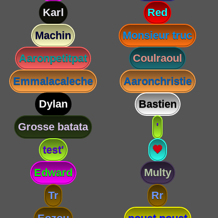
Karl
Red
Machin
Monsieur truc
Aaronpetitpat
Coulraoul
Emmalacaleche
Aaronchristie
Dylan
Bastien
Grosse batata
'
test'
💗
Edward
Multy
Tr
Rr