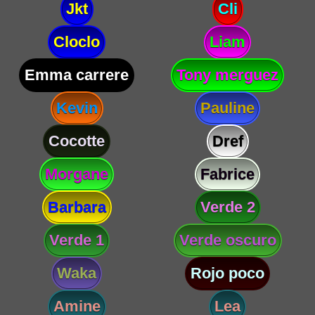
Jkt
Cli
Cloclo
Liam
Emma carrere
Tony merguez
Kevin
Pauline
Cocotte
Dref
Morgane
Fabrice
Barbara
Verde 2
Verde 1
Verde oscuro
Waka
Rojo poco
Amine
Lea