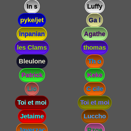
In s
Luffy
pyke/jet
Ga l
inpanian
Agathe
les Clams
thomas
Bleulone
Th o
Patrick
Keke
Lio
C cile
Toi et moi
Toi et moi
Jetaime
Luccho
Javerzac
Rzge