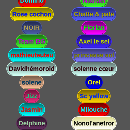
Domino
Nathael
Rose cochon
Chatte & paté
NOIR
Florian
Team BG
Axel le sel
mathieuteuteu
princesse sol
Davidhémoroid
solenne cœur
solene
Orel
Jizz
Sc yellow
Jasmin
Milouche
Delphine
Nonol'anetror