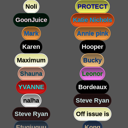
Noli
PROTECT
GoonJuice
Katie Nichols
Mark
Annie pink
Karen
Hooper
Maximum
Bucky
Shauna
Leonor
YVANNE
Bordeaux
nalha
Steve Ryan
Steve Ryan
Off issue is
Etugjuguu
Kong