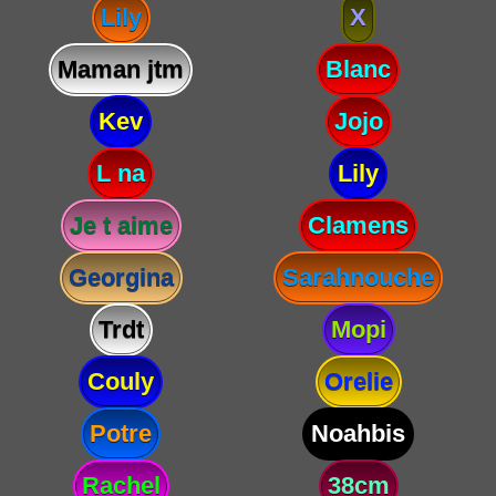
Lily
X
Maman jtm
Blanc
Kev
Jojo
L na
Lily
Je t aime
Clamens
Georgina
Sarahnouche
Trdt
Mopi
Couly
Orelie
Potre
Noahbis
Rachel
38cm