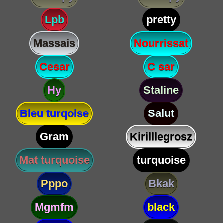
Lpb
pretty
Massais
Nourrissat
Cesar
C sar
Hy
Staline
Bleu turqoise
Salut
Gram
Kirilllegrosz
Mat turquoise
turquoise
Pppo
Bkak
Mgmfm
black