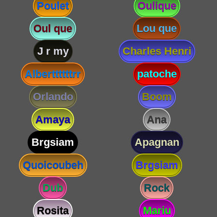
Poulet
Oulique
Oul que
Lou que
J r my
Charles Henri
Alberttttttrr
patoche
Orlando
Boom
Amaya
Ana
Brgsiam
Apagnan
Quoicoubeh
Brgsiam
Dub
Rock
Rosita
Mariu