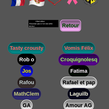
Retour
Tasty crousty
Vomis Félix
Rob o
Croquignolesq
Jos
Fatima
Rafou
Rafael et pap
MathClem
Laguilb
GA
Amour AG