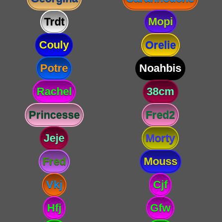
Trdt
Mopi
Couly
Orelie
Potre
Noahbis
Rachel
38cm
Princesse
Fred2
Jeje
Morty
Fred
Mouss
Vkj
Cjf
Hfj
Gfw