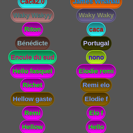
Caca2.0
James Whanau
Waky Wakyy
Waky Waky
Riton
caca
Bénédicte
Portugal
Encule du sud
nono
Hello fasquel
Elodie remi
Richet
Remi elo
Hellow gaste
Elodie f
Remi
Elo f
Hellow
Hello