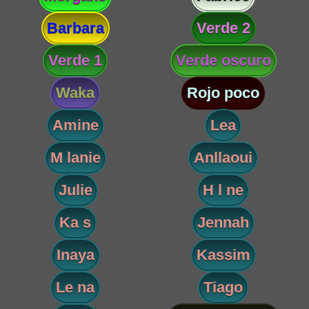
Barbara
Verde 2
Verde 1
Verde oscuro
Waka
Rojo poco
Amine
Lea
M lanie
Anllaoui
Julie
H l ne
Ka s
Jennah
Inaya
Kassim
Le na
Tiago