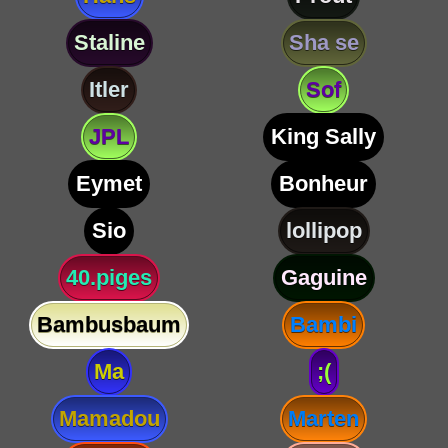
Staline
Sha se
Itler
Sof
JPL
King Sally
Eymet
Bonheur
Sio
lollipop
40.piges
Gaguine
Bambusbaum
Bambi
Ma
;(
Mamadou
Marten