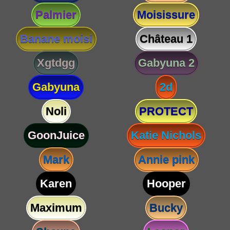
Palmier
Moisissure
Banane moisi
Château 1
Xgtdgg
Gabyuna 2
Gabyuna
2d
Noli
PROTECT
GoonJuice
Katie Nichols
Mark
Annie pink
Karen
Hooper
Maximum
Bucky