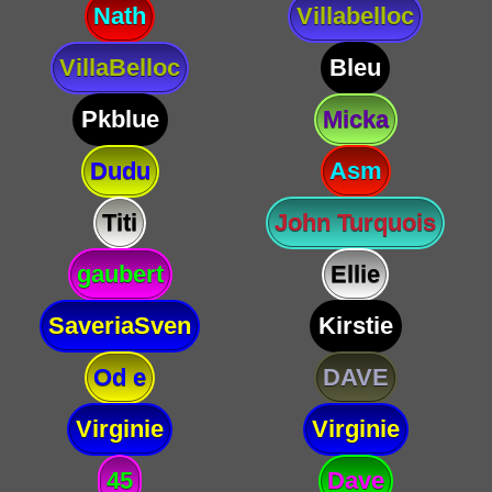
Nath
Villabelloc
VillaBelloc
Bleu
Pkblue
Micka
Dudu
Asm
Titi
John Turquois
gaubert
Ellie
SaveriaSven
Kirstie
Od e
DAVE
Virginie
Virginie
45
Dave