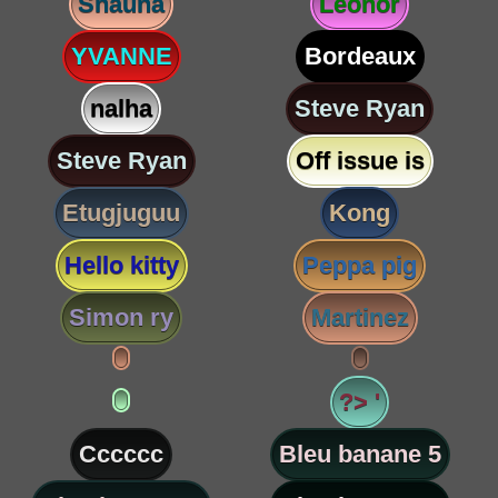
Shauna
Leonor
YVANNE
Bordeaux
nalha
Steve Ryan
Steve Ryan
Off issue is
Etugjuguu
Kong
Hello kitty
Peppa pig
Simon ry
Martinez
?> '
Cccccc
Bleu banane 5