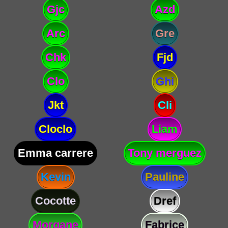
Gjc
Azd
Arc
Gre
Chk
Fjd
Clo
Ghi
Jkt
Cli
Cloclo
Liam
Emma carrere
Tony merguez
Kevin
Pauline
Cocotte
Dref
Morgane
Fabrice