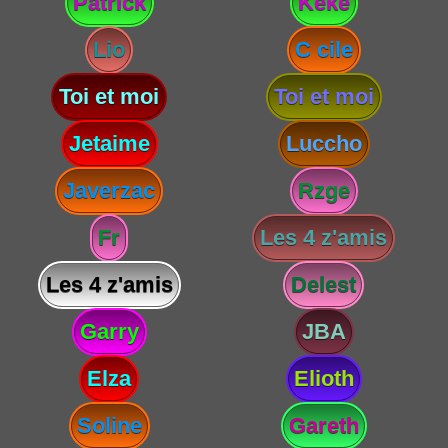
Patrick
Keke
Lio
C cile
Toi et moi
Toi et moi
Jetaime
Luccho
Javerzac
Rzge
Fr
Les 4 z'amis
Les 4 z'amis
Delest
Garry
JBA
Elza
Elioth
Soline
Gareth