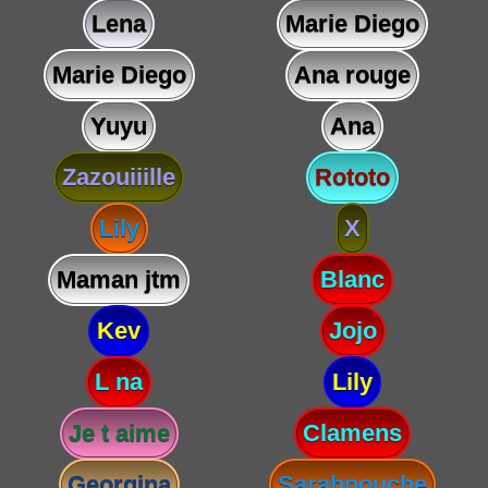
Lena
Marie Diego
Marie Diego
Ana rouge
Yuyu
Ana
Zazouiiille
Rototo
Lily
X
Maman jtm
Blanc
Kev
Jojo
L na
Lily
Je t aime
Clamens
Georgina
Sarahnouche