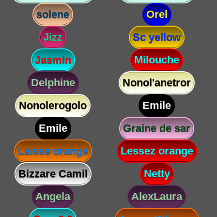
solene
Orel
Jizz
Sc yellow
Jasmin
Milouche
Delphine
Nonol'anetror
Nonolerogolo
Emile
Emile
Graine de sar
Laisse orange
Lessez orange
Bizzare Camil
Netty
Angela
AlexLaura