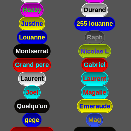
Rozzy
Durand
Justine
255 louanne
Louanne
Raph
Montserrat
Nicolas L
Grand pere
Gabriel
Laurent
Laurent
Joel
Magalie
Quelqu'un
Emeraude
gege
Mag