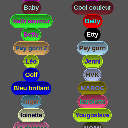
Baby
Cool couleur
Nath saumur
Betty
Betty
Etty
Pay gorn 2
Pay gorn
Léo
Jenni
Golf
HVK
Bleu brillant
MAROC
roger
karolette
toinette
Yougoslave