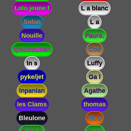
Lolo jeune f
L a blanc
Solan
L a
Nouille
Faure.
Qouicoubeh
Coo
In s
Luffy
pyke/jet
Ga l
inpanian
Agathe
les Clams
thomas
Bleulone
Th o