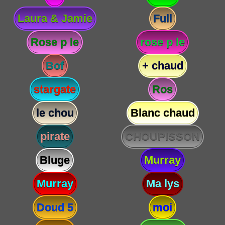
Laura & Jamie
Full
Rose p le
rose p le
Bof
+ chaud
stargate
Ros
le chou
Blanc chaud
pirate
CHOUPISSON
Bluge
Murray
Murray
Ma lys
Doud 5
moi