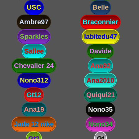
USC
Belle
Ambre97
Braconnier
Sparkles
labitedu47
Sallee
Davide
Chevalier 24
Ana92
Nono312
Ana2010
Gt12
Quiqui21
Ana19
Nono35
Jade 12 nike
Nono34
Gt2
Gt