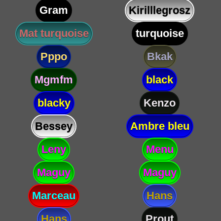
Gram
Kirilllegrosz
Mat turquoise
turquoise
Pppo
Bkak
Mgmfm
black
blacky
Kenzo
Bessey
Ambre bleu
Leny
Menu
Maguy
Maguy
Marceau
Hans
Hans
Prout