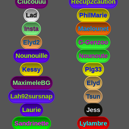
Ciucouuu
Recup2caution
Lad
PhilMarie
Insta
Maelounet
Elyd2
G-Genzoo
Nounouille
Nounoute
Kessy
Plg33
MaximeleBG
Elyd
Lah92sursnap
Tsun
Laurie
Jess
Sandrinette
Lylambre