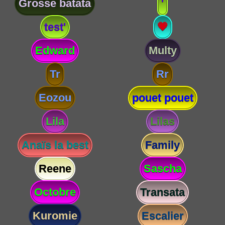
Grosse batata
'
test'
💗
Edward
Multy
Tr
Rr
Eozou
pouet pouet
Lila
Lilas
Anaïs la best
Family
Reene
Sascha
Octobre
Transata
Kuromie
Escalier