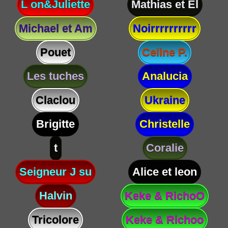
L on&Juliette
Mathias et El
Michael et Am
Noirrrrrrrrrr
Pouet
Celine P.
Les tuches
Analucia
Claclou
Ukraine
Brigitte
Christelle
t
Coralie
Seigneur J su
Alice et leon
Halvin
Keke & RichoO
Tricolore
Keke & Richoo