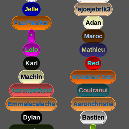
Jelle
’ejoejebrlk3
Paul Walker
Adan
*
Maroc
Lolo
Mathieu
Karl
Red
Machin
Monsieur truc
Aaronpetitpat
Coulraoul
Emmalacaleche
Aaronchristie
Dylan
Bastien