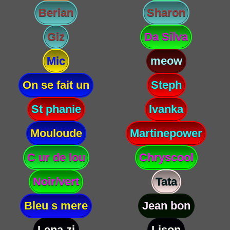
Berian
Sharon
Giz
Da Silva
Mic
meow
On se fait un
Steph
St phanie
Ivanka
Mouloude
Martinepower
C ur de lou
Chryscool
Noir/vert
Tata
Bleu s mere
Jean bon
Lena zi
Lison