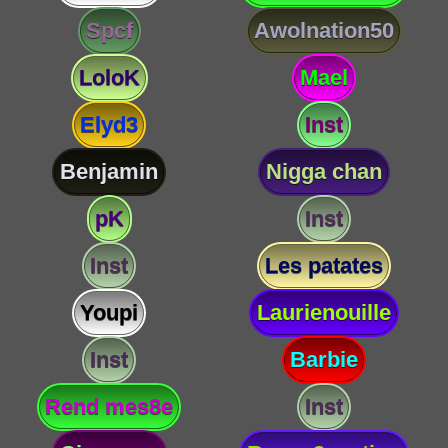
Spcf
Awolnation50
LoloK
Mael
Elyd3
Inst
Benjamin
Nigga chan
pK
Inst
Inst
Les patates
Youpi
Laurienouille
Inst
Barbie
Rend mes8e
Inst