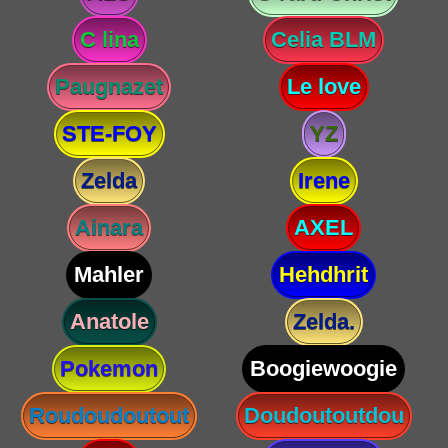
C lina
Celia BLM
Paugnazet
Le love
STE-FOY
YZ
Zelda
Irene
Ainara
AXEL
Mahler
Hehdhrit
Anatole
Zelda.
Pokemon
Boogiewoogie
Roudoudoutout
Doudoutoutdou