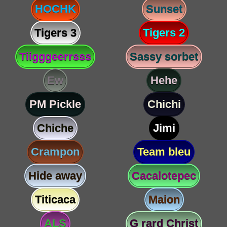
HOCHK
Sunset
Tigers 3
Tigers 2
Tiigggeerrsss
Sassy sorbet
Ew
Hehe
PM Pickle
Chichi
Chiche
Jimi
Crampon
Team bleu
Hide away
Cacalotepec
Titicaca
Maion
ALS
G rard Christ