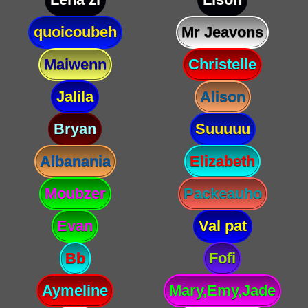
quoicoubeh
Mr Jeavons
Maiwenn
Christelle
Jalila
Alison
Bryan
Suuuuu
Albanania
Elizabeth
Moubzer
Packeauho
Evan
Val pat
Bb
Fofi
Aymeline
Mary,Emy,Jade