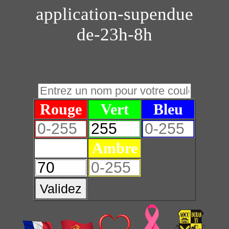
application-supendue
de-23h-8h
Rouge
Vert
Bleu
Blanc
Ambre
Validez