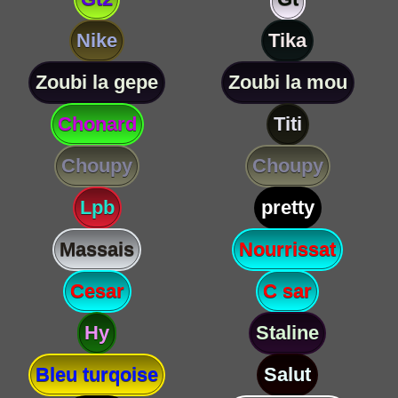
Nike
Tika
Zoubi la gepe
Zoubi la mou
Chonard
Titi
Choupy
Choupy
Lpb
pretty
Massais
Nourrissat
Cesar
C sar
Hy
Staline
Bleu turqoise
Salut