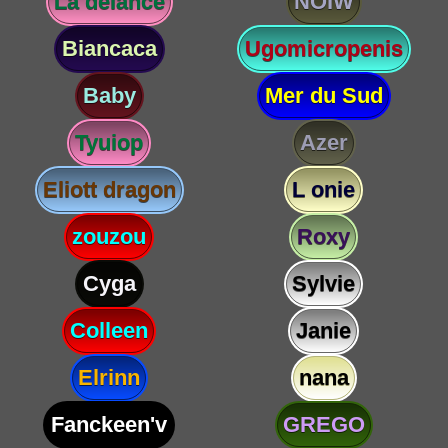
La delance
NOIW
Biancaca
Ugomicropenis
Baby
Mer du Sud
Tyuiop
Azer
Eliott dragon
L onie
zouzou
Roxy
Cyga
Sylvie
Colleen
Janie
Elrinn
nana
Fanckeen'v
GREGO