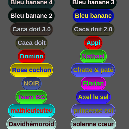
Bleu banane 4
Bleu banane 3
Bleu banane 2
Bleu banane
Caca doit 3.0
Caca doit 2.0
Caca doit
Appi
Domino
Nathael
Rose cochon
Chatte & paté
NOIR
Florian
Team BG
Axel le sel
mathieuteuteu
princesse sol
Davidhémoroid
solenne cœur