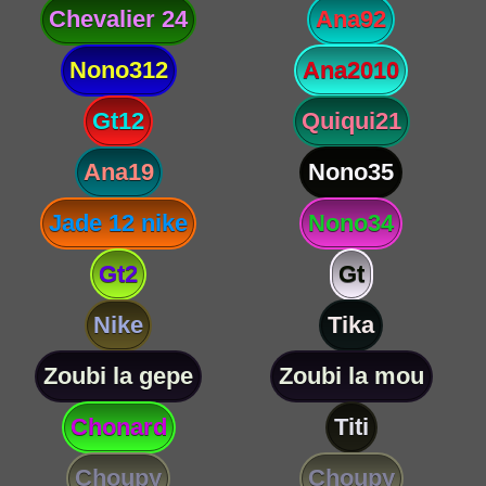
Chevalier 24
Ana92
Nono312
Ana2010
Gt12
Quiqui21
Ana19
Nono35
Jade 12 nike
Nono34
Gt2
Gt
Nike
Tika
Zoubi la gepe
Zoubi la mou
Chonard
Titi
Choupy
Choupy