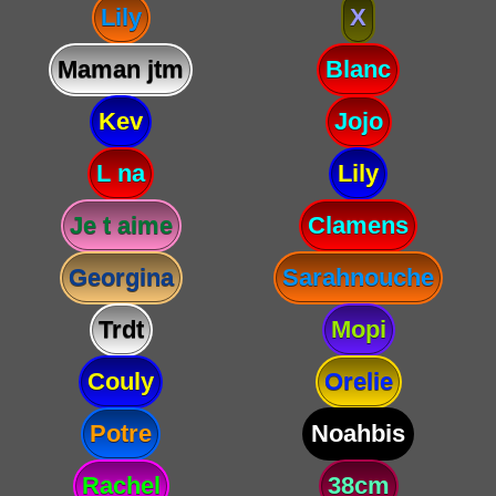
Lily
X
Maman jtm
Blanc
Kev
Jojo
L na
Lily
Je t aime
Clamens
Georgina
Sarahnouche
Trdt
Mopi
Couly
Orelie
Potre
Noahbis
Rachel
38cm