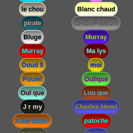
le chou
Blanc chaud
pirate
CHOUPISSON
Bluge
Murray
Murray
Ma lys
Doud 5
moi
Poulet
Oulique
Oul que
Lou que
J r my
Charles Henri
Alberttttttrr
patoche