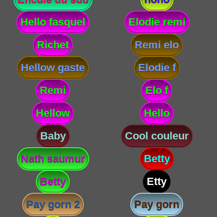
Hello fasquel
Elodie remi
Richet
Remi elo
Hellow gaste
Elodie f
Remi
Elo f
Hellow
Hello
Baby
Cool couleur
Nath saumur
Betty
Betty
Etty
Pay gorn 2
Pay gorn