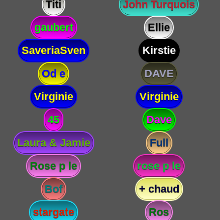
Titi
John Turquois
gaubert
Ellie
SaveriaSven
Kirstie
Od e
DAVE
Virginie
Virginie
45
Dave
Laura & Jamie
Full
Rose p le
rose p le
Bof
+ chaud
stargate
Ros