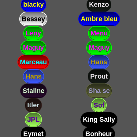
blacky
Kenzo
Bessey
Ambre bleu
Leny
Menu
Maguy
Maguy
Marceau
Hans
Hans
Prout
Staline
Sha se
Itler
Sof
JPL
King Sally
Eymet
Bonheur