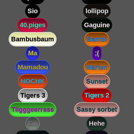
Sio
lollipop
40.piges
Gaguine
Bambusbaum
Bambi
Ma
;(
Mamadou
Marten
HOCHK
Sunset
Tigers 3
Tigers 2
Tiigggeerrsss
Sassy sorbet
Ew
Hehe