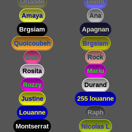
Orlando
Boom
Amaya
Ana
Brgsiam
Apagnan
Quoicoubeh
Brgsiam
Dub
Rock
Rosita
Mariu
Rozzy
Durand
Justine
255 louanne
Louanne
Raph
Montserrat
Nicolas L