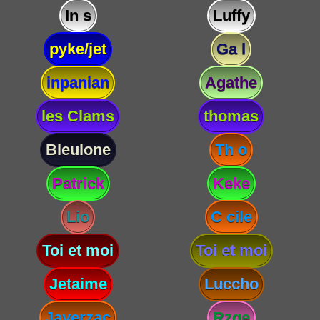
In s
Luffy
pyke/jet
Ga l
inpanian
Agathe
les Clams
thomas
Bleulone
Th o
Patrick
Keke
Lio
C cile
Toi et moi
Toi et moi
Jetaime
Luccho
Javerzac
Rzge