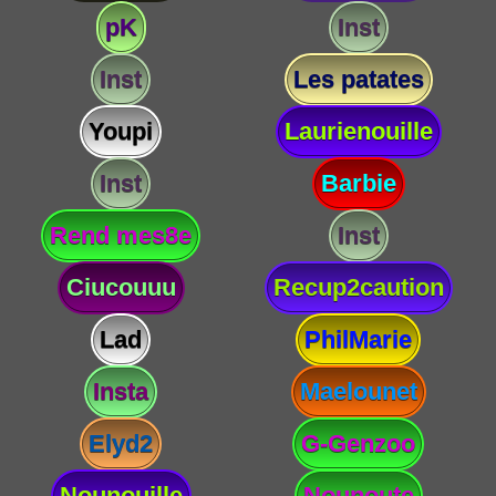
pK
Inst
Inst
Les patates
Youpi
Laurienouille
Inst
Barbie
Rend mes8e
Inst
Ciucouuu
Recup2caution
Lad
PhilMarie
Insta
Maelounet
Elyd2
G-Genzoo
Nounouille
Nounoute