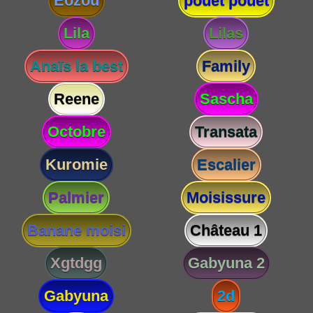
Eozou
pouet pouet
Lila
Lilas
Anaïs la best
Family
Reene
Sascha
Octobre
Transata
Kuromie
Escalier
Palmier
Moisissure
Banane moisi
Château 1
Xgtdgg
Gabyuna 2
Gabyuna
2d