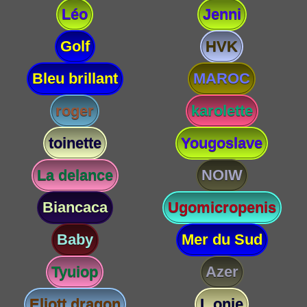
Léo
Jenni
Golf
HVK
Bleu brillant
MAROC
roger
karolette
toinette
Yougoslave
La delance
NOIW
Biancaca
Ugomicropenis
Baby
Mer du Sud
Tyuiop
Azer
Eliott dragon
L onie