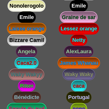
Nonolerogolo
Emile
Emile
Graine de sar
Laisse orange
Lessez orange
Bizzare Camil
Netty
Angela
AlexLaura
Caca2.0
James Whanau
Waky Wakyy
Waky Waky
Riton
caca
Bénédicte
Portugal
Encule du sud
nono