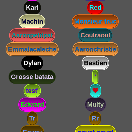
Karl
Red
Machin
Monsieur truc
Aaronpetitpat
Coulraoul
Emmalacaleche
Aaronchristie
Dylan
Bastien
Grosse batata
'
test'
💗
Edward
Multy
Tr
Rr