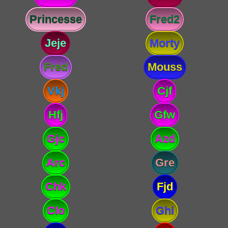
Princesse
Fred2
Jeje
Morty
Fred
Mouss
Vkj
Cjf
Hfj
Gfw
Gjc
Azd
Arc
Gre
Chk
Fjd
Clo
Ghi