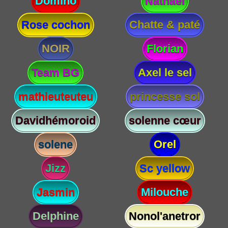
Domino
Nathael
Rose cochon
Chatte & paté
NOIR
Florian
Team BG
Axel le sel
mathieuteuteu
princesse sol
Davidhémoroid
solenne cœur
solene
Orel
Jizz
Sc yellow
Jasmin
Milouche
Delphine
Nonol'anetror