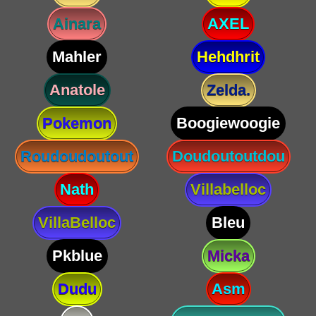
Ainara
AXEL
Mahler
Hehdhrit
Anatole
Zelda.
Pokemon
Boogiewoogie
Roudoudoutout
Doudoutoutdou
Nath
Villabelloc
VillaBelloc
Bleu
Pkblue
Micka
Dudu
Asm