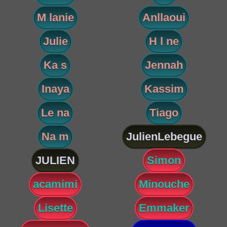
M lanie
Anllaoui
Julie
H l ne
Ka s
Jennah
Inaya
Kassim
Le na
Tiago
Na m
JulienLebegue
JULIEN
Simon
acamimi
Minouche
Lisette
Emmaker