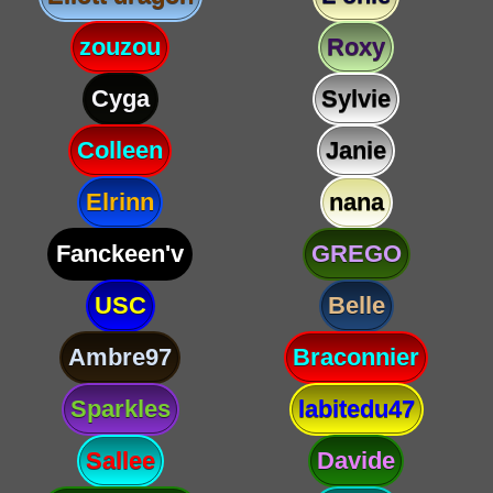
zouzou
Roxy
Cyga
Sylvie
Colleen
Janie
Elrinn
nana
Fanckeen'v
GREGO
USC
Belle
Ambre97
Braconnier
Sparkles
labitedu47
Sallee
Davide