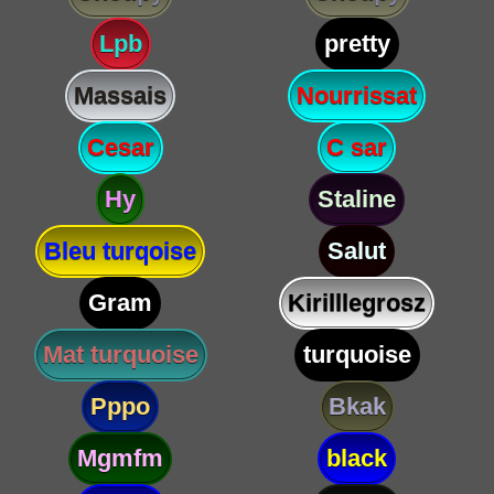
Lpb
pretty
Massais
Nourrissat
Cesar
C sar
Hy
Staline
Bleu turqoise
Salut
Gram
Kirilllegrosz
Mat turquoise
turquoise
Pppo
Bkak
Mgmfm
black