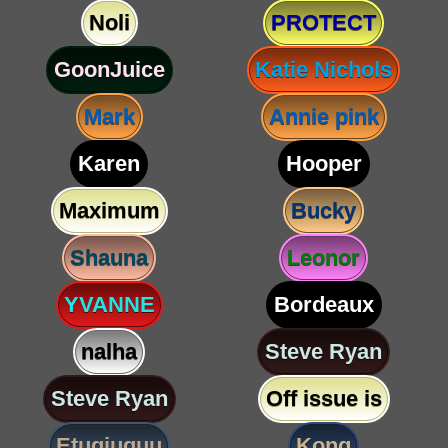
Noli
PROTECT
GoonJuice
Katie Nichols
Mark
Annie pink
Karen
Hooper
Maximum
Bucky
Shauna
Leonor
YVANNE
Bordeaux
nalha
Steve Ryan
Steve Ryan
Off issue is
Etugjuguu
Kong