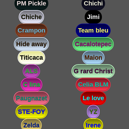
PM Pickle
Chichi
Chiche
Jimi
Crampon
Team bleu
Hide away
Cacalotepec
Titicaca
Maion
ALS
G rard Christ
C lina
Celia BLM
Paugnazet
Le love
STE-FOY
YZ
Zelda
Irene