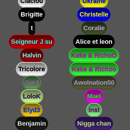
Claclou
Ukraine
Brigitte
Christelle
t
Coralie
Seigneur J su
Alice et leon
Halvin
Keke & RichoO
Tricolore
Keke & Richoo
Spcf
Awolnation50
LoloK
Mael
Elyd3
Inst
Benjamin
Nigga chan