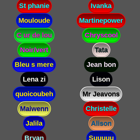
St phanie
Ivanka
Mouloude
Martinepower
C ur de lou
Chryscool
Noir/vert
Tata
Bleu s mere
Jean bon
Lena zi
Lison
quoicoubeh
Mr Jeavons
Maiwenn
Christelle
Jalila
Alison
Bryan
Suuuuu