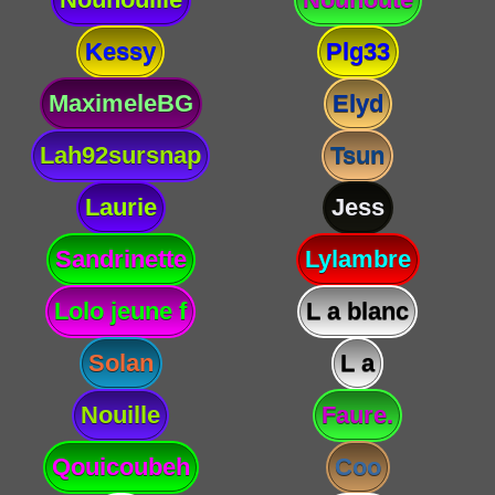
Kessy
Plg33
MaximeleBG
Elyd
Lah92sursnap
Tsun
Laurie
Jess
Sandrinette
Lylambre
Lolo jeune f
L a blanc
Solan
L a
Nouille
Faure.
Qouicoubeh
Coo