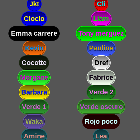
Jkt
Cli
Cloclo
Liam
Emma carrere
Tony merguez
Kevin
Pauline
Cocotte
Dref
Morgane
Fabrice
Barbara
Verde 2
Verde 1
Verde oscuro
Waka
Rojo poco
Amine
Lea