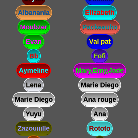
Albanania
Elizabeth
Moubzer
Packeauho
Evan
Val pat
Bb
Fofi
Aymeline
Mary,Emy,Jade
Lena
Marie Diego
Marie Diego
Ana rouge
Yuyu
Ana
Zazouiiille
Rototo