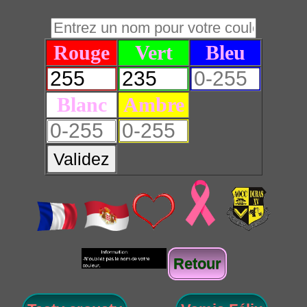
Rouge
Vert
Bleu
Blanc
Ambre
Validez
Retour