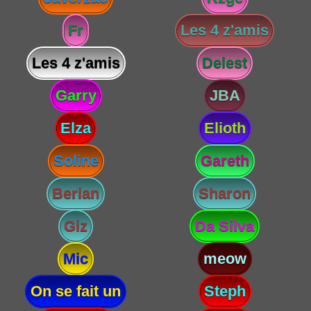
Fr
Les 4 z'amis
Les 4 z'amis
Delest
Garry
JBA
Elza
Elioth
Soline
Gareth
Berian
Sharon
Giz
Da Silva
Mic
meow
On se fait un
Steph