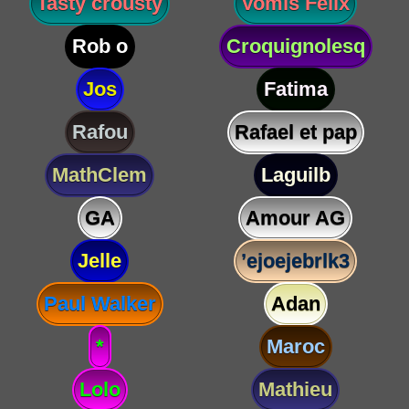
Tasty crousty
Vomis Félix
Rob o
Croquignolesq
Jos
Fatima
Rafou
Rafael et pap
MathClem
Laguilb
GA
Amour AG
Jelle
’ejoejebrlk3
Paul Walker
Adan
*
Maroc
Lolo
Mathieu