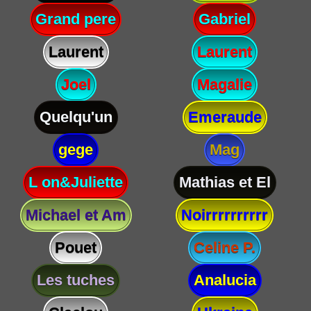
Grand pere
Gabriel
Laurent
Laurent
Joel
Magalie
Quelqu'un
Emeraude
gege
Mag
L on&Juliette
Mathias et El
Michael et Am
Noirrrrrrrrrr
Pouet
Celine P.
Les tuches
Analucia