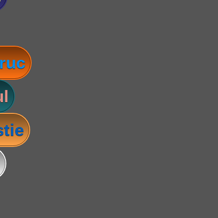
ruc
l
tie