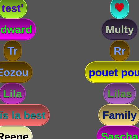
test'
💗
dward
Multy
Tr
Rr
Eozou
pouet pou
Lila
Lilas
s la best
Family
Reene
Sascha