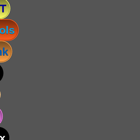
T
ols
nk
x