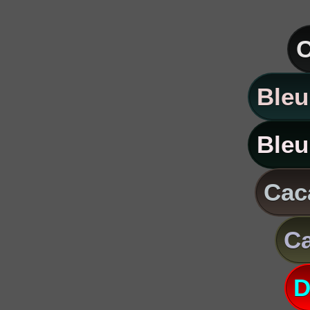
C
Bleu
Bleu
Caca
Ca
D