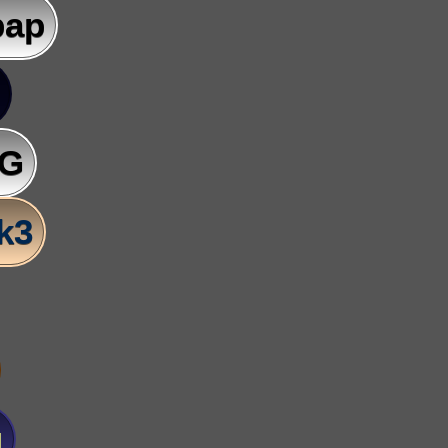
pap
AG
lk3
u