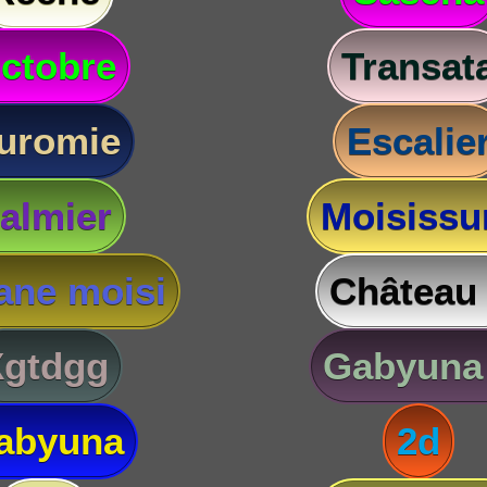
ctobre
Transat
uromie
Escalie
almier
Moisissu
ane moisi
Château
Xgtdgg
Gabyuna
abyuna
2d