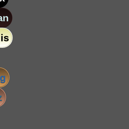
an
is
ig
z