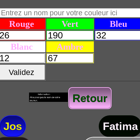
Rouge
Vert
Bleu
Blanc
Ambre
Validez
Retour
Jos
Fatima