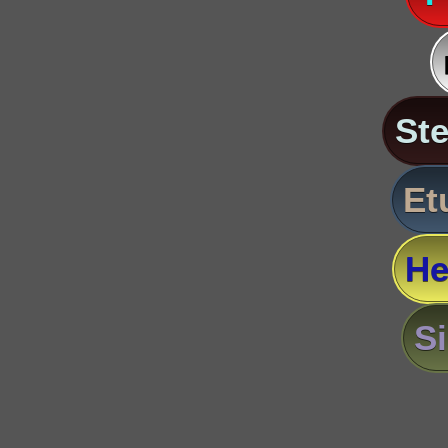
St
Et
He
S