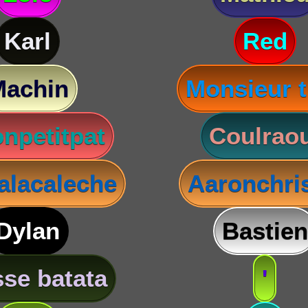
Karl
Red
Machin
Monsieur t
npetitpat
Coulraou
lacaleche
Aaronchris
Dylan
Bastien
se batata
'