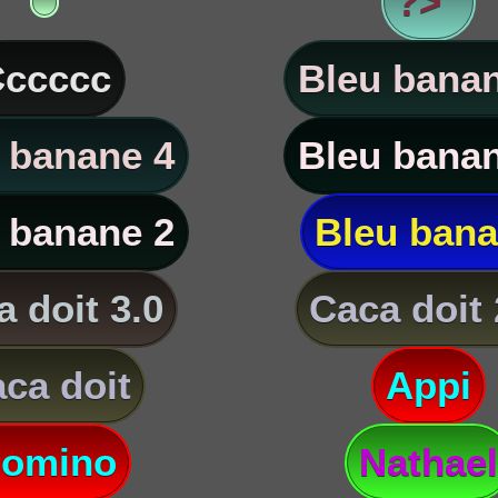
?> '
ccccc
Bleu banan
 banane 4
Bleu banan
 banane 2
Bleu ban
 doit 3.0
Caca doit 
ca doit
Appi
omino
Nathael