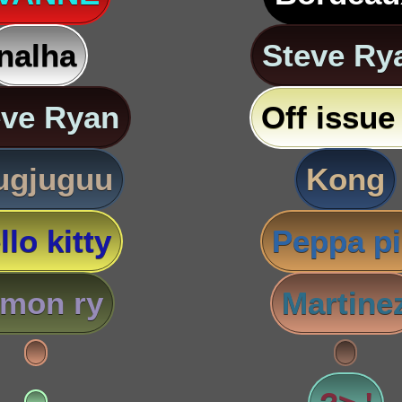
nalha
Steve Ry
eve Ryan
Off issue 
ugjuguu
Kong
llo kitty
Peppa p
imon ry
Martine