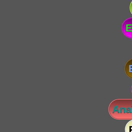
E
Anaï