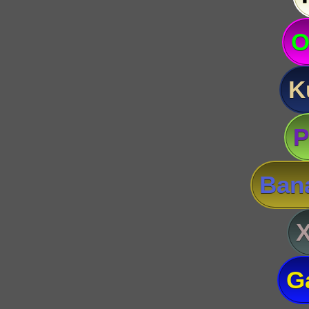
O
K
P
Ban
G