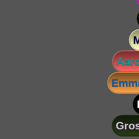
Aaro
Emma
Gros