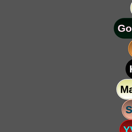
Go
M
S
Y