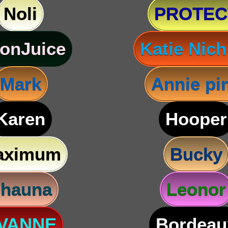
Noli
PROTEC
onJuice
Katie Nich
Mark
Annie pi
Karen
Hooper
aximum
Bucky
hauna
Leonor
VANNE
Bordeau