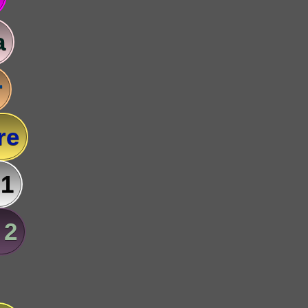
a
r
re
 1
 2