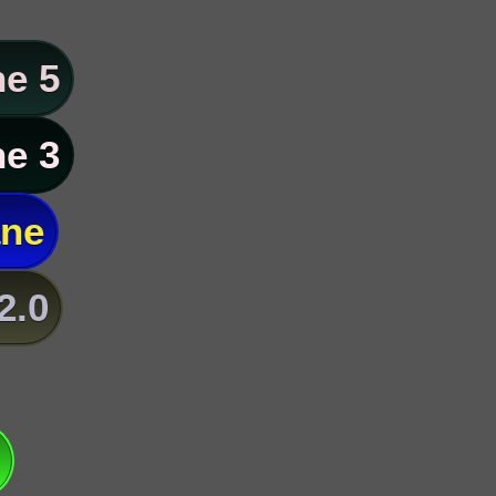
e 5
e 3
ane
2.0