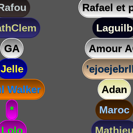
Rafou
Rafael et 
thClem
Laguilb
GA
Amour 
Jelle
’ejoejebr
l Walker
Adan
*
Maroc
Lolo
Mathie