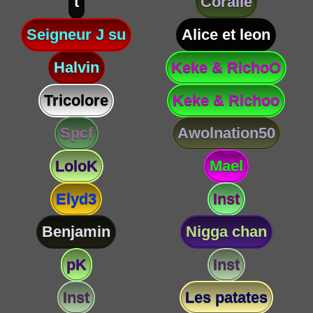
t
Coralie
Seigneur J su
Alice et leon
Halvin
Keke & RichoO
Tricolore
Keke & Richoo
Spcf
Awolnation50
LoloK
Mael
Elyd3
Inst
Benjamin
Nigga chan
pK
Inst
Inst
Les patates