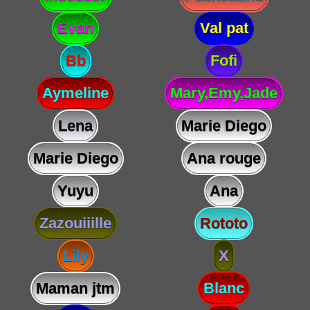
Evan
Val pat
Bb
Fofi
Aymeline
Mary,Emy,Jade
Lena
Marie Diego
Marie Diego
Ana rouge
Yuyu
Ana
Zazouiiille
Rototo
Lily
X
Maman jtm
Blanc