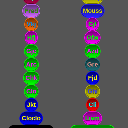
Fred
Mouss
Vkj
Cjf
Hfj
Gfw
Gjc
Azd
Arc
Gre
Chk
Fjd
Clo
Ghi
Jkt
Cli
Cloclo
Liam