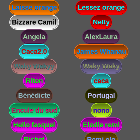
Laisse orange
Lessez orange
Bizzare Camil
Netty
Angela
AlexLaura
Caca2.0
James Whanau
Waky Wakyy
Waky Waky
Riton
caca
Bénédicte
Portugal
Encule du sud
nono
Hello fasquel
Elodie remi
Richet
Remi elo