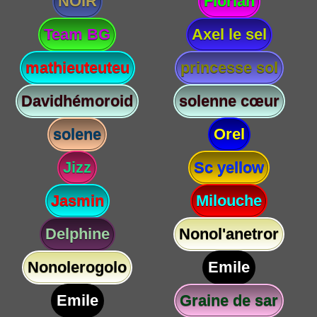
NOIR
Florian
Team BG
Axel le sel
mathieuteuteu
princesse sol
Davidhémoroid
solenne cœur
solene
Orel
Jizz
Sc yellow
Jasmin
Milouche
Delphine
Nonol'anetror
Nonolerogolo
Emile
Emile
Graine de sar