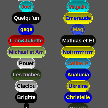
Joel
Magalie
Quelqu'un
Emeraude
gege
Mag
L on&Juliette
Mathias et El
Michael et Am
Noirrrrrrrrrr
Pouet
Celine P.
Les tuches
Analucia
Claclou
Ukraine
Brigitte
Christelle