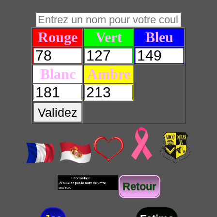
Rouge
Vert
Bleu
Blanc
Ambre
Validez
Retour