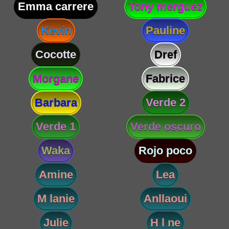
Emma carrere
Tony merguez
Kevin
Pauline
Cocotte
Dref
Morgane
Fabrice
Barbara
Verde 2
Verde 1
Verde oscuro
Waka
Rojo poco
Amine
Lea
M lanie
Anllaoui
Julie
H l ne