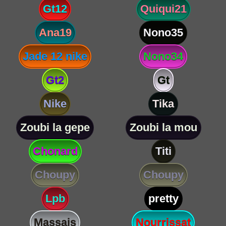
Gt12
Quiqui21
Ana19
Nono35
Jade 12 nike
Nono34
Gt2
Gt
Nike
Tika
Zoubi la gepe
Zoubi la mou
Chonard
Titi
Choupy
Choupy
Lpb
pretty
Massais
Nourrissat