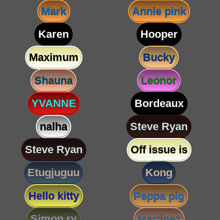
Mark
Annie pink
Karen
Hooper
Maximum
Bucky
Shauna
Leonor
YVANNE
Bordeaux
nalha
Steve Ryan
Steve Ryan
Off issue is
Etugjuguu
Kong
Hello kitty
Peppa pig
Simon ry
Martinez