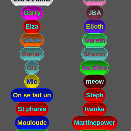
Garry
JBA
Elza
Elioth
Soline
Gareth
Berian
Sharon
Giz
Da Silva
Mic
meow
On se fait un
Steph
St phanie
Ivanka
Mouloude
Martinepower