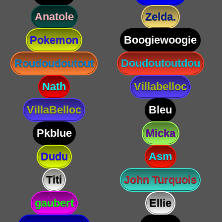
Anatole
Zelda.
Pokemon
Boogiewoogie
Roudoudoutout
Doudoutoutdou
Nath
Villabelloc
VillaBelloc
Bleu
Pkblue
Micka
Dudu
Asm
Titi
John Turquois
gaubert
Ellie