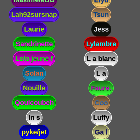
Lah92sursnap
Tsun
Laurie
Jess
Sandrinette
Lylambre
Lolo jeune f
L a blanc
Solan
L a
Nouille
Faure.
Qouicoubeh
Coo
In s
Luffy
pyke/jet
Ga l