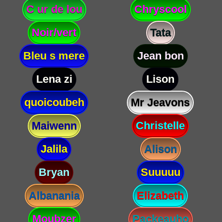
C ur de lou
Chryscool
Noir/vert
Tata
Bleu s mere
Jean bon
Lena zi
Lison
quoicoubeh
Mr Jeavons
Maiwenn
Christelle
Jalila
Alison
Bryan
Suuuuu
Albanania
Elizabeth
Moubzer
Packeauho