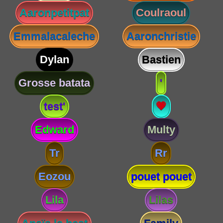
Aaronpetitpat
Coulraoul
Emmalacaleche
Aaronchristie
Dylan
Bastien
Grosse batata
'
test'
💗
Edward
Multy
Tr
Rr
Eozou
pouet pouet
Lila
Lilas