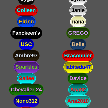
Colleen
Janie
Elrinn
nana
Fanckeen'v
GREGO
USC
Belle
Ambre97
Braconnier
Sparkles
labitedu47
Sallee
Davide
Chevalier 24
Ana92
Nono312
Ana2010