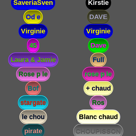
SaveriaSven
Kirstie
Od e
DAVE
Virginie
Virginie
45
Dave
Laura & Jamie
Full
Rose p le
rose p le
Bof
+ chaud
stargate
Ros
le chou
Blanc chaud
pirate
CHOUPISSON