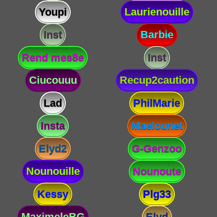
Youpi
Laurienouille
Inst
Barbie
Rend mes8e
Inst
Ciucouuu
Recup2caution
Lad
PhilMarie
Insta
Maelounet
Elyd2
G-Genzoo
Nounouille
Nounoute
Kessy
Plg33
MaximeleBG
Elyd