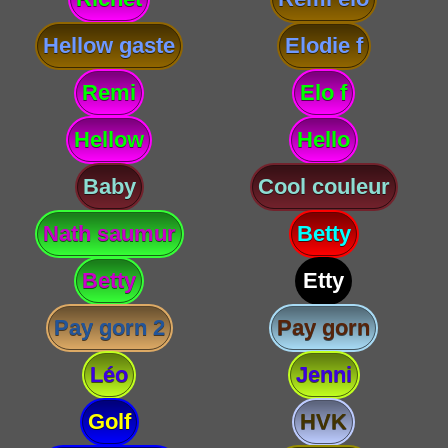
Hellow gaste
Elodie f
Remi
Elo f
Hellow
Hello
Baby
Cool couleur
Nath saumur
Betty
Betty
Etty
Pay gorn 2
Pay gorn
Léo
Jenni
Golf
HVK