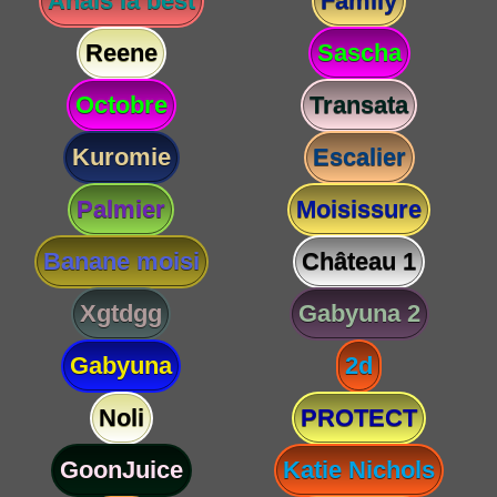
Anaïs la best
Family
Reene
Sascha
Octobre
Transata
Kuromie
Escalier
Palmier
Moisissure
Banane moisi
Château 1
Xgtdgg
Gabyuna 2
Gabyuna
2d
Noli
PROTECT
GoonJuice
Katie Nichols