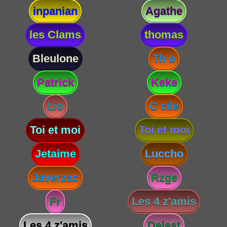
inpanian
Agathe
les Clams
thomas
Bleulone
Th o
Patrick
Keke
Lio
C cile
Toi et moi
Toi et moi
Jetaime
Luccho
Javerzac
Rzge
Fr
Les 4 z'amis
Les 4 z'amis
Delest