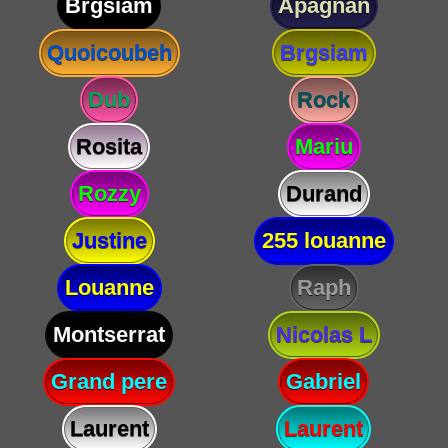
Brgsiam
Apagnan
Quoicoubeh
Brgsiam
Dub
Rock
Rosita
Mariu
Rozzy
Durand
Justine
255 louanne
Louanne
Raph
Montserrat
Nicolas L
Grand pere
Gabriel
Laurent
Laurent