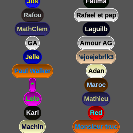
Jos
Fatima
Rafou
Rafael et pap
MathClem
Laguilb
GA
Amour AG
Jelle
’ejoejebrlk3
Paul Walker
Adan
*
Maroc
Lolo
Mathieu
Karl
Red
Machin
Monsieur truc