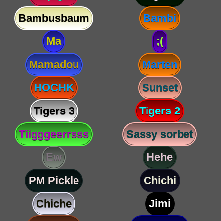
Bambusbaum
Bambi
Ma
;(
Mamadou
Marten
HOCHK
Sunset
Tigers 3
Tigers 2
Tiigggeerrsss
Sassy sorbet
Ew
Hehe
PM Pickle
Chichi
Chiche
Jimi