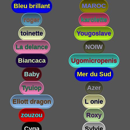
Bleu brillant
MAROC
roger
karolette
toinette
Yougoslave
La delance
NOIW
Biancaca
Ugomicropenis
Baby
Mer du Sud
Tyuiop
Azer
Eliott dragon
L onie
zouzou
Roxy
Cyga
Sylvie