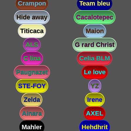
Crampon
Team bleu
Hide away
Cacalotepec
Titicaca
Maion
ALS
G rard Christ
C lina
Celia BLM
Paugnazet
Le love
STE-FOY
YZ
Zelda
Irene
Ainara
AXEL
Mahler
Hehdhrit