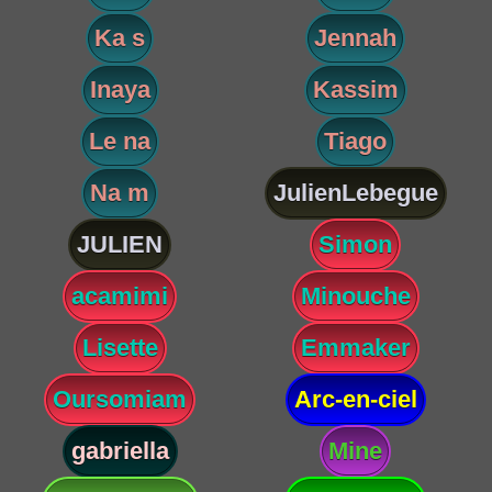
Ka s
Jennah
Inaya
Kassim
Le na
Tiago
Na m
JulienLebegue
JULIEN
Simon
acamimi
Minouche
Lisette
Emmaker
Oursomiam
Arc-en-ciel
gabriella
Mine