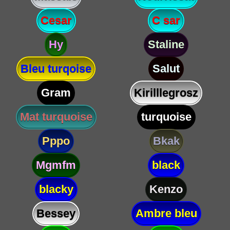
Cesar
C sar
Hy
Staline
Bleu turqoise
Salut
Gram
Kirilllegrosz
Mat turquoise
turquoise
Pppo
Bkak
Mgmfm
black
blacky
Kenzo
Bessey
Ambre bleu