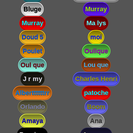
Bluge
Murray
Murray
Ma lys
Doud 5
moi
Poulet
Oulique
Oul que
Lou que
J r my
Charles Henri
Alberttttttrr
patoche
Orlando
Boom
Amaya
Ana