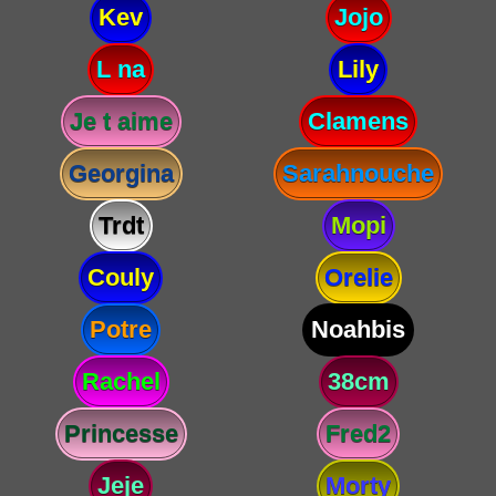
Kev
Jojo
L na
Lily
Je t aime
Clamens
Georgina
Sarahnouche
Trdt
Mopi
Couly
Orelie
Potre
Noahbis
Rachel
38cm
Princesse
Fred2
Jeje
Morty