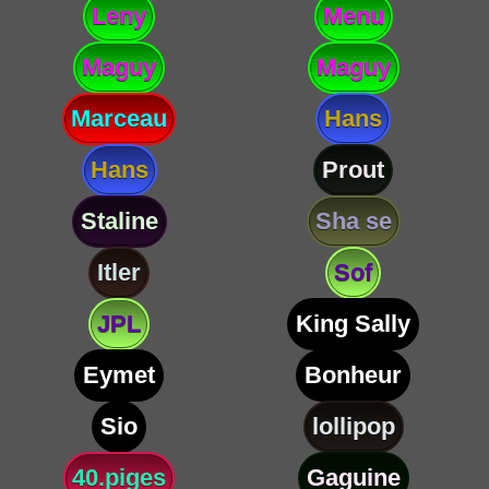
Leny
Menu
Maguy
Maguy
Marceau
Hans
Hans
Prout
Staline
Sha se
Itler
Sof
JPL
King Sally
Eymet
Bonheur
Sio
lollipop
40.piges
Gaguine