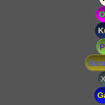
O
K
P
Ban
G