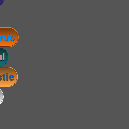
ruc
l
tie