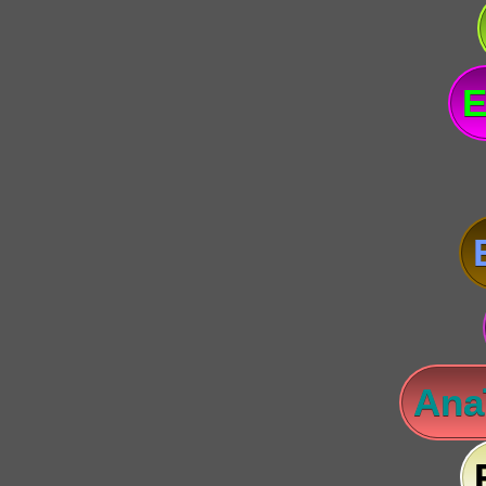
E
Anaï