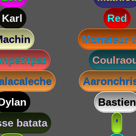
Karl
Red
Machin
Monsieur t
npetitpat
Coulraou
lacaleche
Aaronchris
Dylan
Bastien
se batata
'