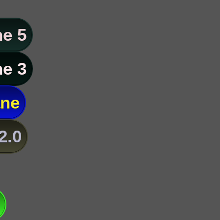
e 5
e 3
ane
2.0