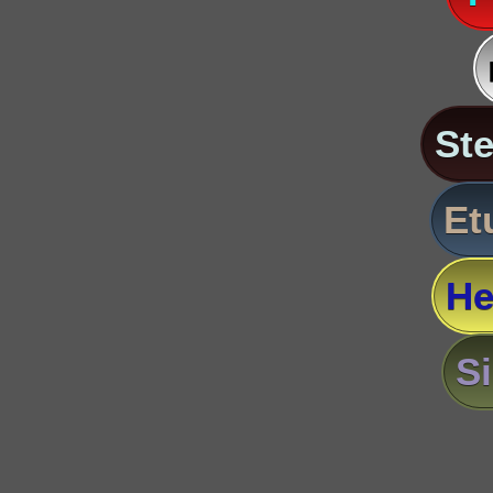
St
Et
He
S