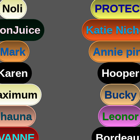
Noli
PROTEC
onJuice
Katie Nich
Mark
Annie pi
Karen
Hooper
aximum
Bucky
hauna
Leonor
VANNE
Bordeau