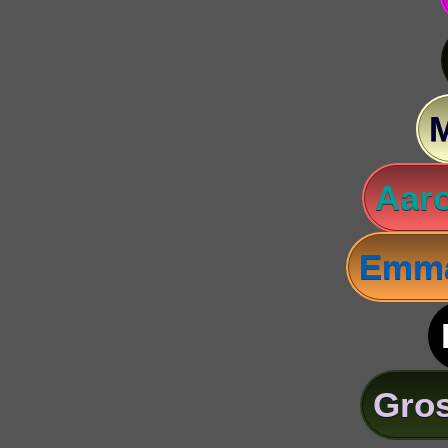
Aaro
Emma
Gros