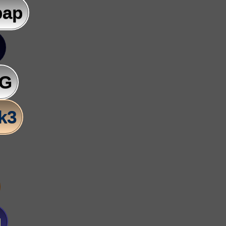
pap
AG
lk3
u