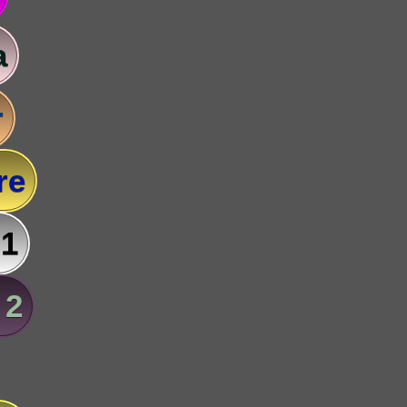
a
r
re
 1
 2