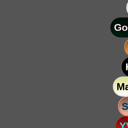
Go
M
S
Y