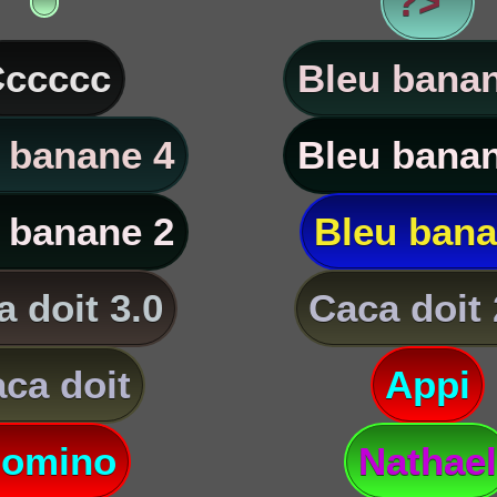
?> '
ccccc
Bleu banan
 banane 4
Bleu banan
 banane 2
Bleu ban
 doit 3.0
Caca doit 
ca doit
Appi
omino
Nathael