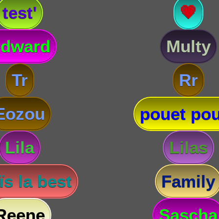
test'
💗
dward
Multy
Tr
Rr
Eozou
pouet pou
Lila
Lilas
s la best
Family
Reene
Sascha