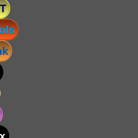
T
ols
nk
x