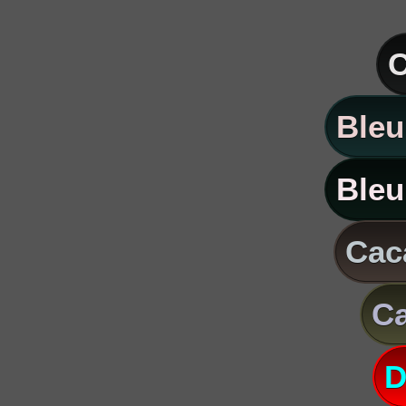
C
Bleu
Bleu
Caca
Ca
D