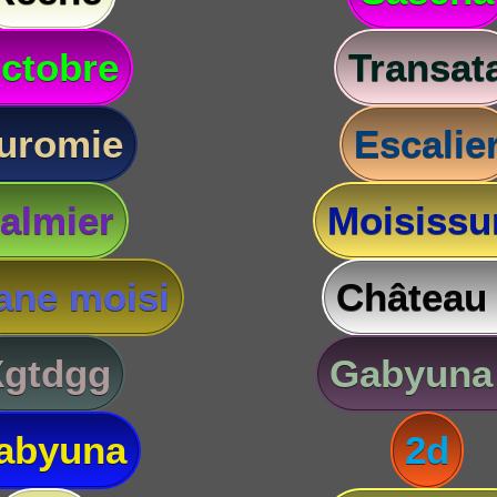
ctobre
Transat
uromie
Escalie
almier
Moisissu
ane moisi
Château
Xgtdgg
Gabyuna
abyuna
2d