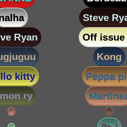
nalha
Steve Ry
eve Ryan
Off issue 
ugjuguu
Kong
llo kitty
Peppa p
imon ry
Martine