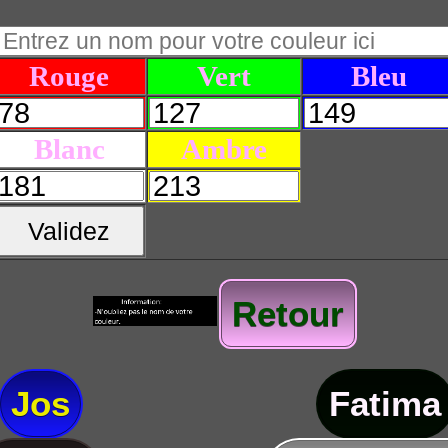
Rouge
Vert
Bleu
Blanc
Ambre
Validez
Retour
Jos
Fatima