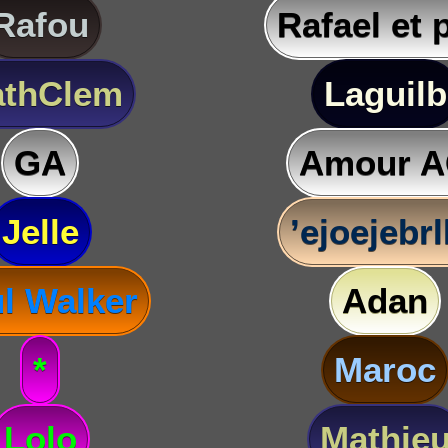
Rafou
Rafael et 
thClem
Laguilb
GA
Amour 
Jelle
’ejoejebr
l Walker
Adan
*
Maroc
Lolo
Mathie