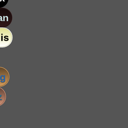
an
is
ig
z