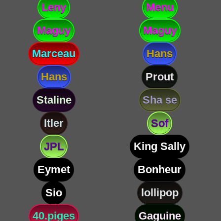
Leny
Menu
Maguy
Maguy
Marceau
Hans
Hans
Prout
Staline
Sha se
Itler
Sof
JPL
King Sally
Eymet
Bonheur
Sio
lollipop
40.piges
Gaguine