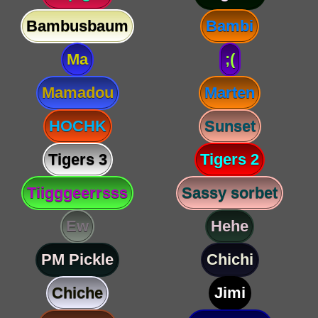
Bambusbaum
Bambi
Ma
;(
Mamadou
Marten
HOCHK
Sunset
Tigers 3
Tigers 2
Tiigggeerrsss
Sassy sorbet
Ew
Hehe
PM Pickle
Chichi
Chiche
Jimi