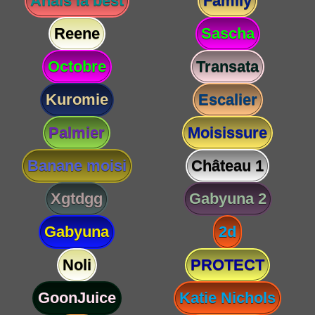
Anaïs la best
Family
Reene
Sascha
Octobre
Transata
Kuromie
Escalier
Palmier
Moisissure
Banane moisi
Château 1
Xgtdgg
Gabyuna 2
Gabyuna
2d
Noli
PROTECT
GoonJuice
Katie Nichols