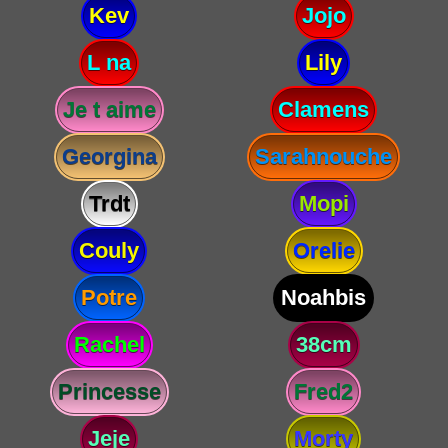
Kev
Jojo
L na
Lily
Je t aime
Clamens
Georgina
Sarahnouche
Trdt
Mopi
Couly
Orelie
Potre
Noahbis
Rachel
38cm
Princesse
Fred2
Jeje
Morty