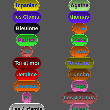
inpanian
Agathe
les Clams
thomas
Bleulone
Th o
Patrick
Keke
Lio
C cile
Toi et moi
Toi et moi
Jetaime
Luccho
Javerzac
Rzge
Fr
Les 4 z'amis
Les 4 z'amis
Delest