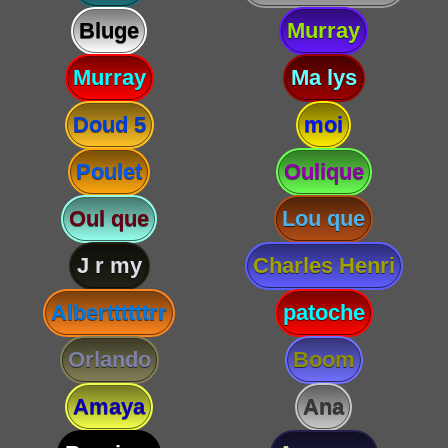
Bluge
Murray
Murray
Ma lys
Doud 5
moi
Poulet
Oulique
Oul que
Lou que
J r my
Charles Henri
Alberttttttrr
patoche
Orlando
Boom
Amaya
Ana