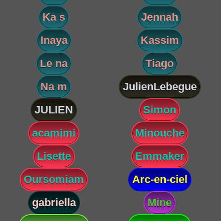
Ka s
Jennah
Inaya
Kassim
Le na
Tiago
Na m
JulienLebegue
JULIEN
Simon
acamimi
Minouche
Lisette
Emmaker
Oursomiam
Arc-en-ciel
gabriella
Mine