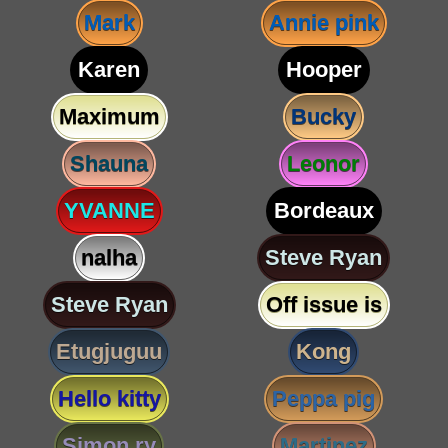
Mark
Annie pink
Karen
Hooper
Maximum
Bucky
Shauna
Leonor
YVANNE
Bordeaux
nalha
Steve Ryan
Steve Ryan
Off issue is
Etugjuguu
Kong
Hello kitty
Peppa pig
Simon ry
Martinez