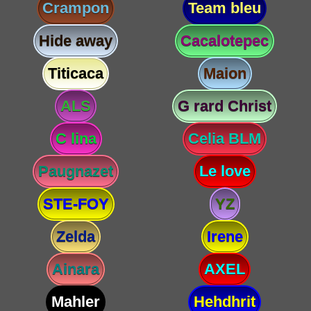
Crampon
Team bleu
Hide away
Cacalotepec
Titicaca
Maion
ALS
G rard Christ
C lina
Celia BLM
Paugnazet
Le love
STE-FOY
YZ
Zelda
Irene
Ainara
AXEL
Mahler
Hehdhrit