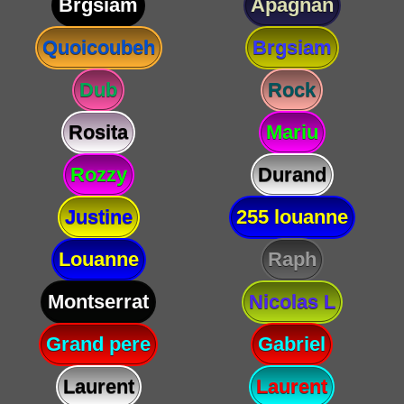
Brgsiam
Apagnan
Quoicoubeh
Brgsiam
Dub
Rock
Rosita
Mariu
Rozzy
Durand
Justine
255 louanne
Louanne
Raph
Montserrat
Nicolas L
Grand pere
Gabriel
Laurent
Laurent