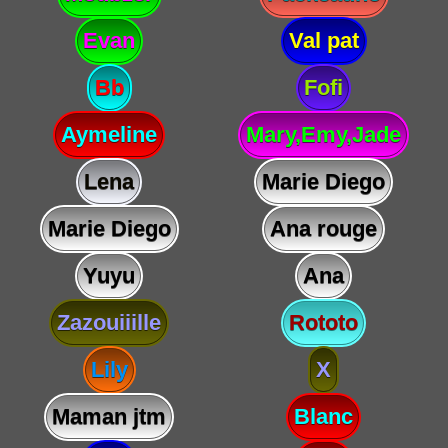
Evan
Val pat
Bb
Fofi
Aymeline
Mary,Emy,Jade
Lena
Marie Diego
Marie Diego
Ana rouge
Yuyu
Ana
Zazouiiille
Rototo
Lily
X
Maman jtm
Blanc