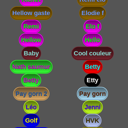
Hellow gaste
Elodie f
Remi
Elo f
Hellow
Hello
Baby
Cool couleur
Nath saumur
Betty
Betty
Etty
Pay gorn 2
Pay gorn
Léo
Jenni
Golf
HVK