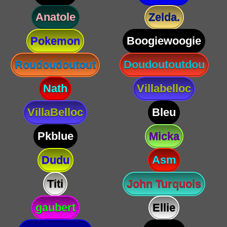
Anatole
Zelda.
Pokemon
Boogiewoogie
Roudoudoutout
Doudoutoutdou
Nath
Villabelloc
VillaBelloc
Bleu
Pkblue
Micka
Dudu
Asm
Titi
John Turquois
gaubert
Ellie