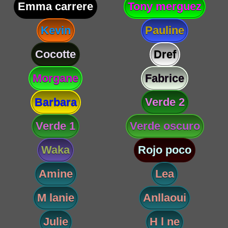
Emma carrere
Tony merguez
Kevin
Pauline
Cocotte
Dref
Morgane
Fabrice
Barbara
Verde 2
Verde 1
Verde oscuro
Waka
Rojo poco
Amine
Lea
M lanie
Anllaoui
Julie
H l ne