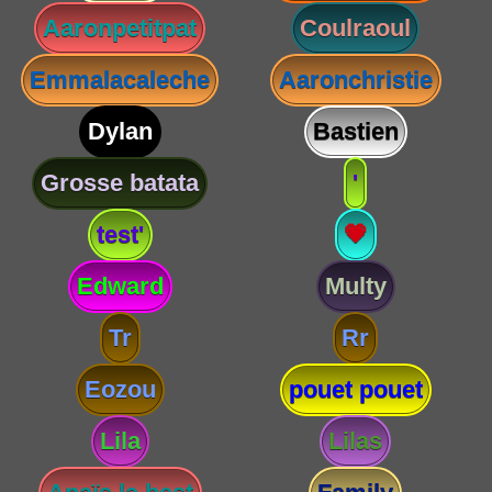
Aaronpetitpat
Coulraoul
Emmalacaleche
Aaronchristie
Dylan
Bastien
Grosse batata
'
test'
💗
Edward
Multy
Tr
Rr
Eozou
pouet pouet
Lila
Lilas