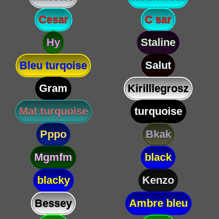
Cesar
C sar
Hy
Staline
Bleu turqoise
Salut
Gram
Kirilllegrosz
Mat turquoise
turquoise
Pppo
Bkak
Mgmfm
black
blacky
Kenzo
Bessey
Ambre bleu