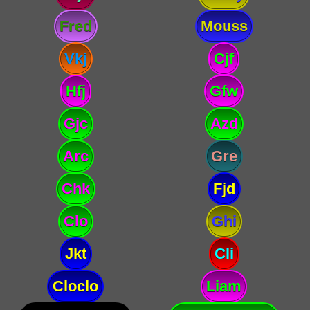
Fred
Mouss
Vkj
Cjf
Hfj
Gfw
Gjc
Azd
Arc
Gre
Chk
Fjd
Clo
Ghi
Jkt
Cli
Cloclo
Liam