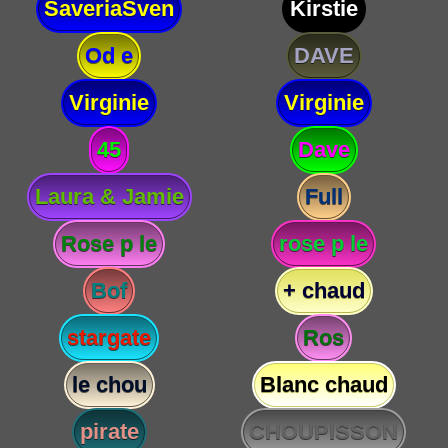
SaveriaSven
Kirstie
Od e
DAVE
Virginie
Virginie
45
Dave
Laura & Jamie
Full
Rose p le
rose p le
Bof
+ chaud
stargate
Ros
le chou
Blanc chaud
pirate
CHOUPISSON