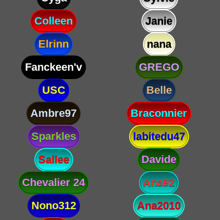
Colleen
Janie
Elrinn
nana
Fanckeen'v
GREGO
USC
Belle
Ambre97
Braconnier
Sparkles
labitedu47
Sallee
Davide
Chevalier 24
Ana92
Nono312
Ana2010