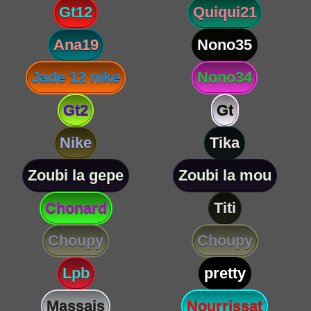
Gt12
Quiqui21
Ana19
Nono35
Jade 12 nike
Nono34
Gt2
Gt
Nike
Tika
Zoubi la gepe
Zoubi la mou
Chonard
Titi
Choupy
Choupy
Lpb
pretty
Massais
Nourrissat