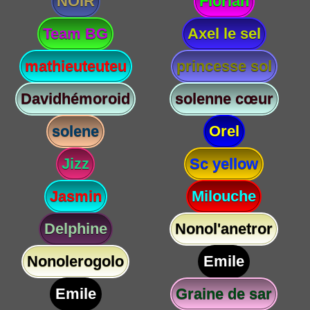
NOIR
Florian
Team BG
Axel le sel
mathieuteuteu
princesse sol
Davidhémoroid
solenne cœur
solene
Orel
Jizz
Sc yellow
Jasmin
Milouche
Delphine
Nonol'anetror
Nonolerogolo
Emile
Emile
Graine de sar