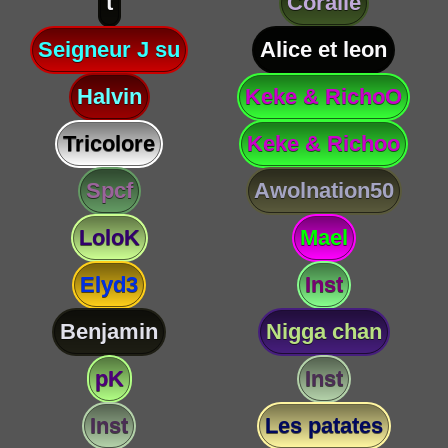
t
Coralie
Seigneur J su
Alice et leon
Halvin
Keke & RichoO
Tricolore
Keke & Richoo
Spcf
Awolnation50
LoloK
Mael
Elyd3
Inst
Benjamin
Nigga chan
pK
Inst
Inst
Les patates