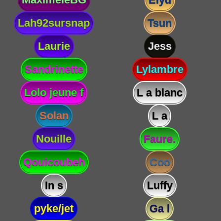
Lah92sursnap
Tsun
Laurie
Jess
Sandrinette
Lylambre
Lolo jeune f
L a blanc
Solan
L a
Nouille
Faure.
Qouicoubeh
Coo
In s
Luffy
pyke/jet
Ga l