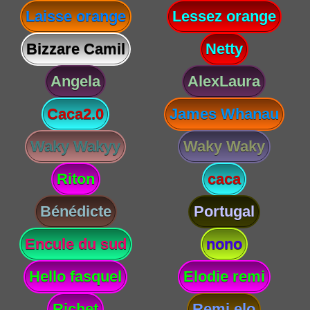
Laisse orange
Lessez orange
Bizzare Camil
Netty
Angela
AlexLaura
Caca2.0
James Whanau
Waky Wakyy
Waky Waky
Riton
caca
Bénédicte
Portugal
Encule du sud
nono
Hello fasquel
Elodie remi
Richet
Remi elo