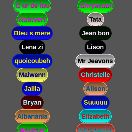
C ur de lou
Chryscool
Noir/vert
Tata
Bleu s mere
Jean bon
Lena zi
Lison
quoicoubeh
Mr Jeavons
Maiwenn
Christelle
Jalila
Alison
Bryan
Suuuuu
Albanania
Elizabeth
Moubzer
Packeauho