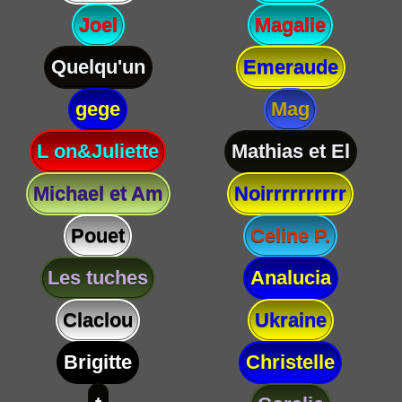
Joel
Magalie
Quelqu'un
Emeraude
gege
Mag
L on&Juliette
Mathias et El
Michael et Am
Noirrrrrrrrrr
Pouet
Celine P.
Les tuches
Analucia
Claclou
Ukraine
Brigitte
Christelle