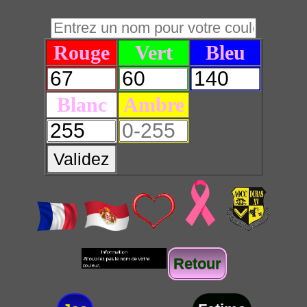
Rouge
Vert
Bleu
Blanc
Ambre
Validez
Retour