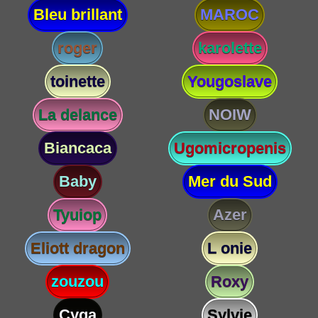
Bleu brillant
MAROC
roger
karolette
toinette
Yougoslave
La delance
NOIW
Biancaca
Ugomicropenis
Baby
Mer du Sud
Tyuiop
Azer
Eliott dragon
L onie
zouzou
Roxy
Cyga
Sylvie