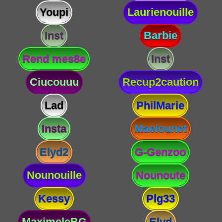
Youpi
Laurienouille
Inst
Barbie
Rend mes8e
Inst
Ciucouuu
Recup2caution
Lad
PhilMarie
Insta
Maelounet
Elyd2
G-Genzoo
Nounouille
Nounoute
Kessy
Plg33
MaximeleBG
Elyd