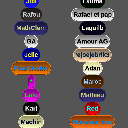
Jos
Fatima
Rafou
Rafael et pap
MathClem
Laguilb
GA
Amour AG
Jelle
’ejoejebrlk3
Paul Walker
Adan
*
Maroc
Lolo
Mathieu
Karl
Red
Machin
Monsieur truc