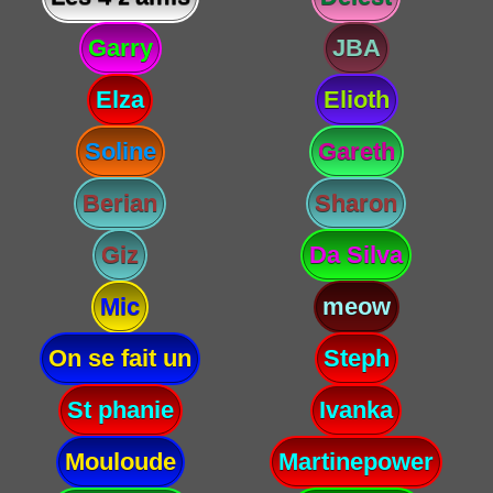
Garry
JBA
Elza
Elioth
Soline
Gareth
Berian
Sharon
Giz
Da Silva
Mic
meow
On se fait un
Steph
St phanie
Ivanka
Mouloude
Martinepower