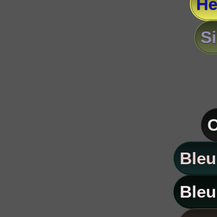
He
S
C
Bleu
Bleu