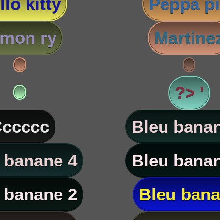
llo kitty
Peppa p
imon ry
Martine
?> '
ccccc
Bleu banan
 banane 4
Bleu banan
 banane 2
Bleu ban