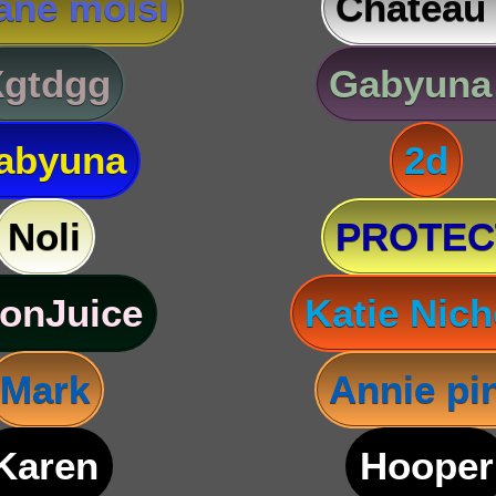
ane moisi
Château
Xgtdgg
Gabyuna
abyuna
2d
Noli
PROTEC
onJuice
Katie Nich
Mark
Annie pi
Karen
Hooper