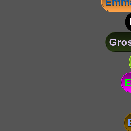
Emma
Gros
E