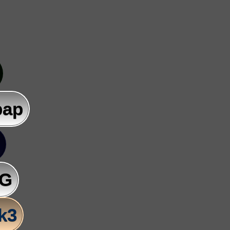
pap
AG
lk3