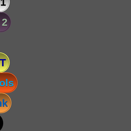
 1
 2
T
ols
nk