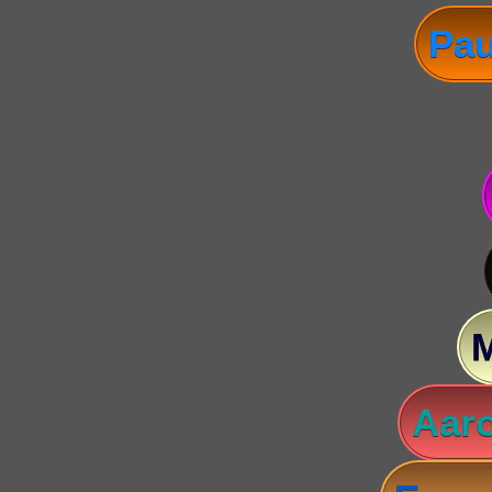
Pau
Aaro