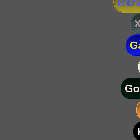
Ban
G
Go