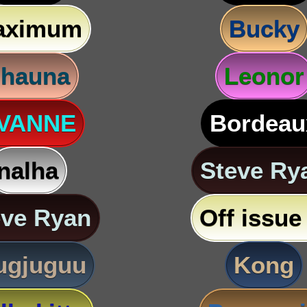
aximum
Bucky
hauna
Leonor
VANNE
Bordeau
nalha
Steve Ry
eve Ryan
Off issue 
ugjuguu
Kong