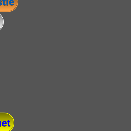
tie
et