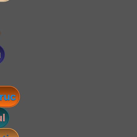
u
ruc
l