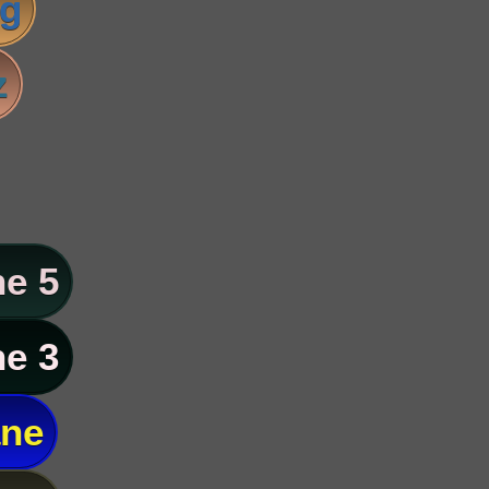
ig
z
e 5
e 3
ane