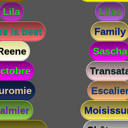
Lila
Lilas
s la best
Family
Reene
Sascha
ctobre
Transat
uromie
Escalie
almier
Moisissu