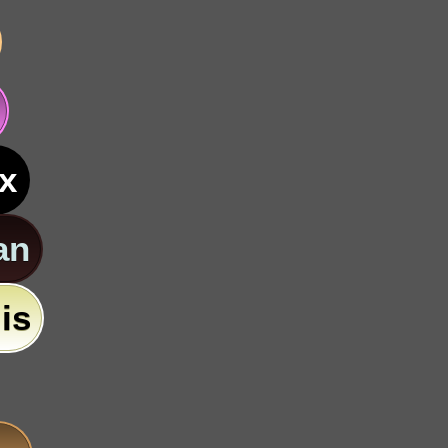
x
an
is