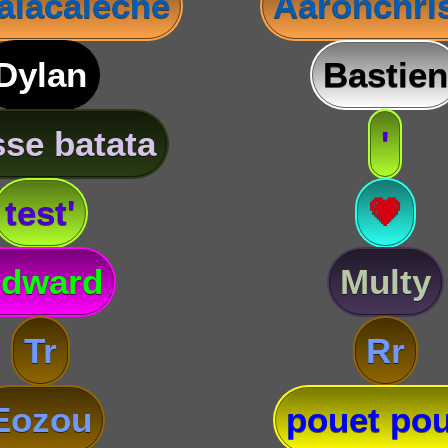
lacaleche
Aaronchris
Dylan
Bastien
se batata
'
test'
💗
dward
Multy
Tr
Rr
Eozou
pouet pou