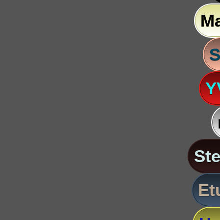
M
S
Y
St
Et