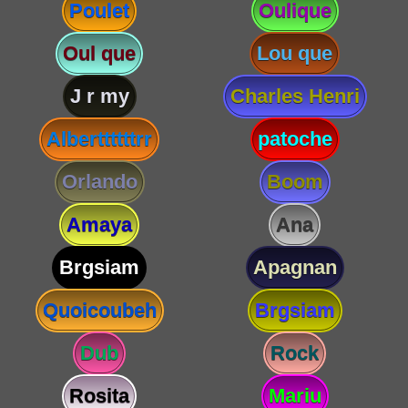
Poulet
Oulique
Oul que
Lou que
J r my
Charles Henri
Alberttttttrr
patoche
Orlando
Boom
Amaya
Ana
Brgsiam
Apagnan
Quoicoubeh
Brgsiam
Dub
Rock
Rosita
Mariu