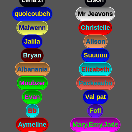
quoicoubeh
Mr Jeavons
Maiwenn
Christelle
Jalila
Alison
Bryan
Suuuuu
Albanania
Elizabeth
Moubzer
Packeauho
Evan
Val pat
Bb
Fofi
Aymeline
Mary,Emy,Jade