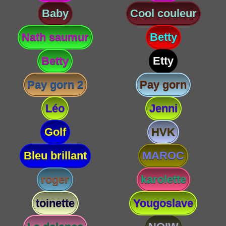
Baby
Cool couleur
Nath saumur
Betty
Betty
Etty
Pay gorn 2
Pay gorn
Léo
Jenni
Golf
HVK
Bleu brillant
MAROC
roger
karolette
toinette
Yougoslave