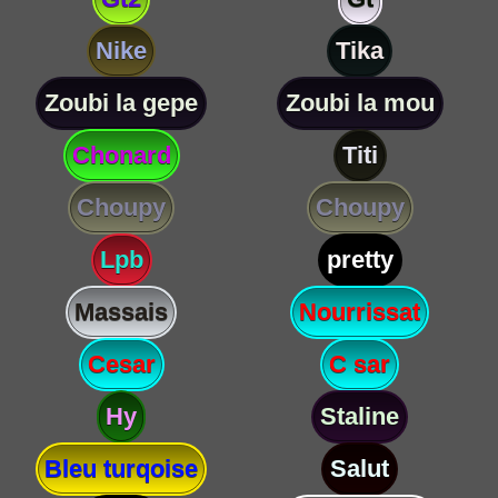
Nike
Tika
Zoubi la gepe
Zoubi la mou
Chonard
Titi
Choupy
Choupy
Lpb
pretty
Massais
Nourrissat
Cesar
C sar
Hy
Staline
Bleu turqoise
Salut