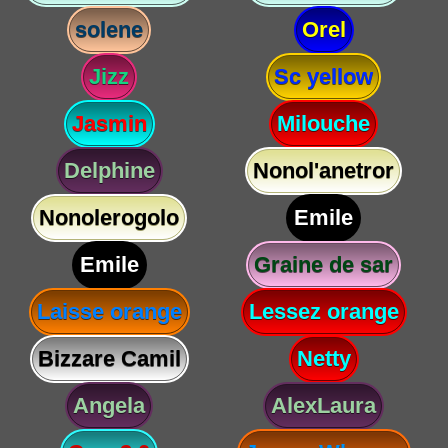
solene
Orel
Jizz
Sc yellow
Jasmin
Milouche
Delphine
Nonol'anetror
Nonolerogolo
Emile
Emile
Graine de sar
Laisse orange
Lessez orange
Bizzare Camil
Netty
Angela
AlexLaura