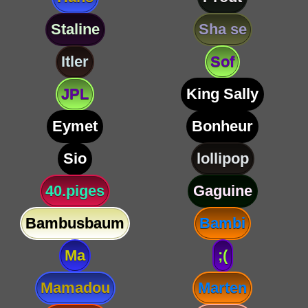
Staline
Sha se
Itler
Sof
JPL
King Sally
Eymet
Bonheur
Sio
lollipop
40.piges
Gaguine
Bambusbaum
Bambi
Ma
;(
Mamadou
Marten