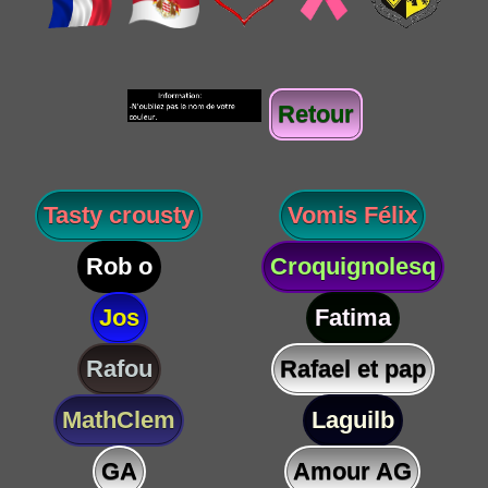
Retour
Tasty crousty
Vomis Félix
Rob o
Croquignolesq
Jos
Fatima
Rafou
Rafael et pap
MathClem
Laguilb
GA
Amour AG