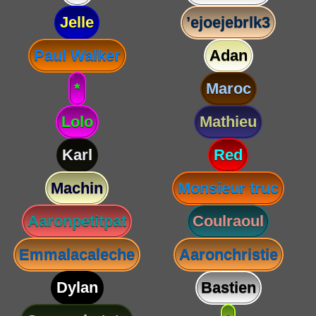
Jelle
’ejoejebrlk3
Paul Walker
Adan
*
Maroc
Lolo
Mathieu
Karl
Red
Machin
Monsieur truc
Aaronpetitpat
Coulraoul
Emmalacaleche
Aaronchristie
Dylan
Bastien