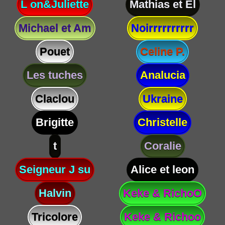
L on&Juliette
Mathias et El
Michael et Am
Noirrrrrrrrrr
Pouet
Celine P.
Les tuches
Analucia
Claclou
Ukraine
Brigitte
Christelle
t
Coralie
Seigneur J su
Alice et leon
Halvin
Keke & RichoO
Tricolore
Keke & Richoo