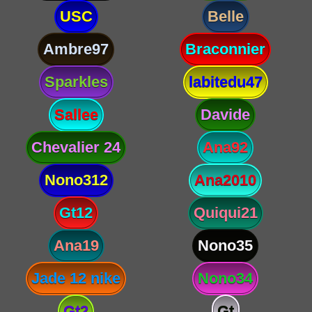
USC
Belle
Ambre97
Braconnier
Sparkles
labitedu47
Sallee
Davide
Chevalier 24
Ana92
Nono312
Ana2010
Gt12
Quiqui21
Ana19
Nono35
Jade 12 nike
Nono34
Gt2
Gt