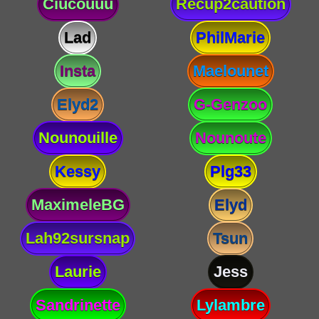
Ciucouuu
Recup2caution
Lad
PhilMarie
Insta
Maelounet
Elyd2
G-Genzoo
Nounouille
Nounoute
Kessy
Plg33
MaximeleBG
Elyd
Lah92sursnap
Tsun
Laurie
Jess
Sandrinette
Lylambre