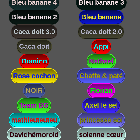
Bleu banane 4
Bleu banane 3
Bleu banane 2
Bleu banane
Caca doit 3.0
Caca doit 2.0
Caca doit
Appi
Domino
Nathael
Rose cochon
Chatte & paté
NOIR
Florian
Team BG
Axel le sel
mathieuteuteu
princesse sol
Davidhémoroid
solenne cœur