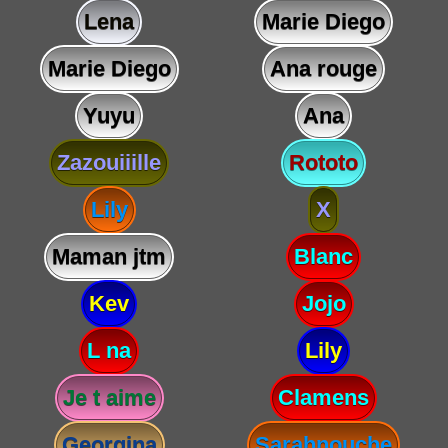
Lena
Marie Diego
Marie Diego
Ana rouge
Yuyu
Ana
Zazouiiille
Rototo
Lily
X
Maman jtm
Blanc
Kev
Jojo
L na
Lily
Je t aime
Clamens
Georgina
Sarahnouche