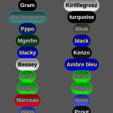
Gram
Kirilllegrosz
Mat turquoise
turquoise
Pppo
Bkak
Mgmfm
black
blacky
Kenzo
Bessey
Ambre bleu
Leny
Menu
Maguy
Maguy
Marceau
Hans
Hans
Prout