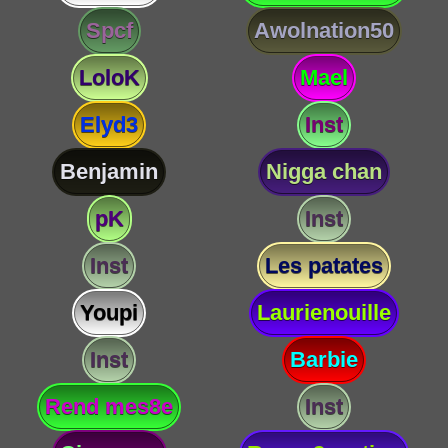
Spcf
Awolnation50
LoloK
Mael
Elyd3
Inst
Benjamin
Nigga chan
pK
Inst
Inst
Les patates
Youpi
Laurienouille
Inst
Barbie
Rend mes8e
Inst