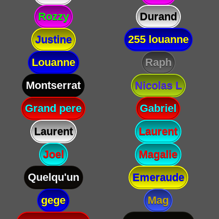
Rozzy
Durand
Justine
255 louanne
Louanne
Raph
Montserrat
Nicolas L
Grand pere
Gabriel
Laurent
Laurent
Joel
Magalie
Quelqu'un
Emeraude
gege
Mag