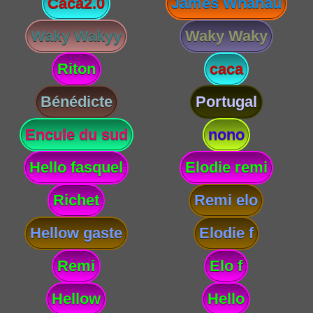
Caca2.0
James Whanau
Waky Wakyy
Waky Waky
Riton
caca
Bénédicte
Portugal
Encule du sud
nono
Hello fasquel
Elodie remi
Richet
Remi elo
Hellow gaste
Elodie f
Remi
Elo f
Hellow
Hello