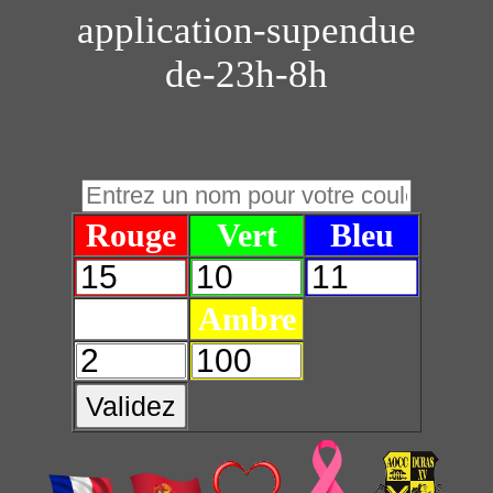
application-supendue
de-23h-8h
Rouge
Vert
Bleu
Blanc
Ambre
Validez