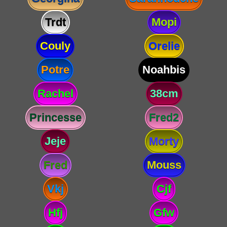
Trdt
Mopi
Couly
Orelie
Potre
Noahbis
Rachel
38cm
Princesse
Fred2
Jeje
Morty
Fred
Mouss
Vkj
Cjf
Hfj
Gfw