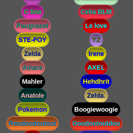
C lina
Celia BLM
Paugnazet
Le love
STE-FOY
YZ
Zelda
Irene
Ainara
AXEL
Mahler
Hehdhrit
Anatole
Zelda.
Pokemon
Boogiewoogie
Roudoudoutout
Doudoutoutdou