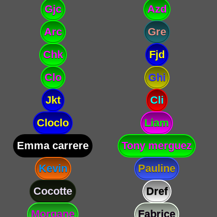
Gjc
Azd
Arc
Gre
Chk
Fjd
Clo
Ghi
Jkt
Cli
Cloclo
Liam
Emma carrere
Tony merguez
Kevin
Pauline
Cocotte
Dref
Morgane
Fabrice