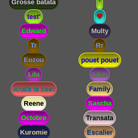
Grosse batata
'
test'
💗
Edward
Multy
Tr
Rr
Eozou
pouet pouet
Lila
Lilas
Anaïs la best
Family
Reene
Sascha
Octobre
Transata
Kuromie
Escalier