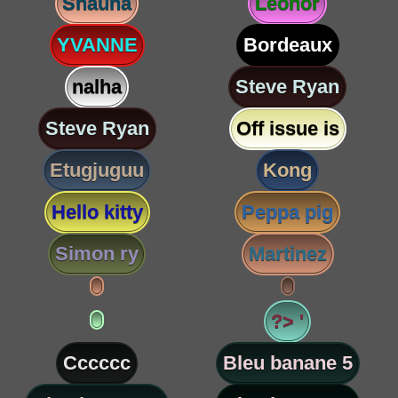
Shauna
Leonor
YVANNE
Bordeaux
nalha
Steve Ryan
Steve Ryan
Off issue is
Etugjuguu
Kong
Hello kitty
Peppa pig
Simon ry
Martinez
?> '
Cccccc
Bleu banane 5