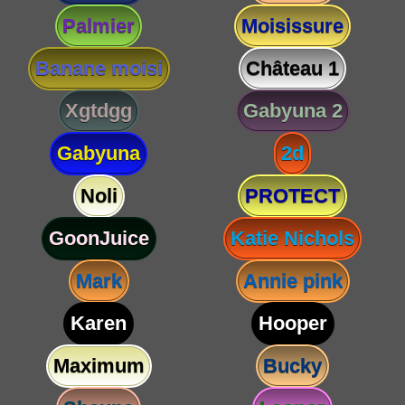
Palmier
Moisissure
Banane moisi
Château 1
Xgtdgg
Gabyuna 2
Gabyuna
2d
Noli
PROTECT
GoonJuice
Katie Nichols
Mark
Annie pink
Karen
Hooper
Maximum
Bucky