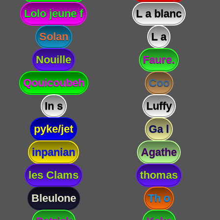
Lolo jeune f
L a blanc
Solan
L a
Nouille
Faure.
Qouicoubeh
Coo
In s
Luffy
pyke/jet
Ga l
inpanian
Agathe
les Clams
thomas
Bleulone
Th o