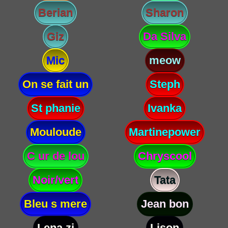
Berian
Sharon
Giz
Da Silva
Mic
meow
On se fait un
Steph
St phanie
Ivanka
Mouloude
Martinepower
C ur de lou
Chryscool
Noir/vert
Tata
Bleu s mere
Jean bon
Lena zi
Lison