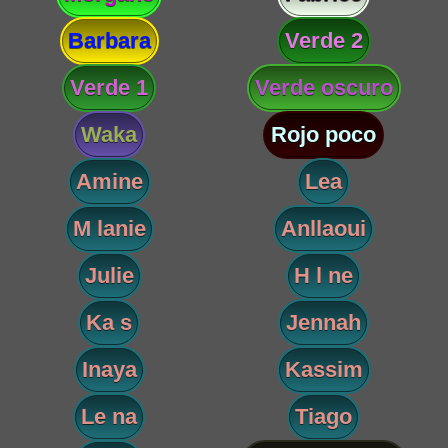
Barbara
Verde 2
Verde 1
Verde oscuro
Waka
Rojo poco
Amine
Lea
M lanie
Anllaoui
Julie
H l ne
Ka s
Jennah
Inaya
Kassim
Le na
Tiago