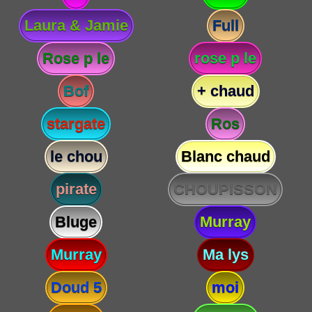
Laura & Jamie
Full
Rose p le
rose p le
Bof
+ chaud
stargate
Ros
le chou
Blanc chaud
pirate
CHOUPISSON
Bluge
Murray
Murray
Ma lys
Doud 5
moi