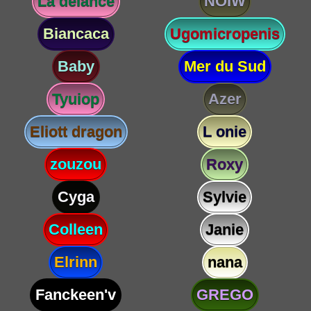
La delance
NOIW
Biancaca
Ugomicropenis
Baby
Mer du Sud
Tyuiop
Azer
Eliott dragon
L onie
zouzou
Roxy
Cyga
Sylvie
Colleen
Janie
Elrinn
nana
Fanckeen'v
GREGO