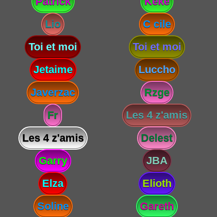
Patrick
Keke
Lio
C cile
Toi et moi
Toi et moi
Jetaime
Luccho
Javerzac
Rzge
Fr
Les 4 z'amis
Les 4 z'amis
Delest
Garry
JBA
Elza
Elioth
Soline
Gareth