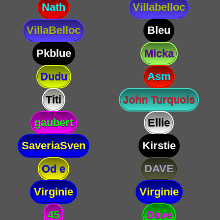
Nath
Villabelloc
VillaBelloc
Bleu
Pkblue
Micka
Dudu
Asm
Titi
John Turquois
gaubert
Ellie
SaveriaSven
Kirstie
Od e
DAVE
Virginie
Virginie
45
Dave