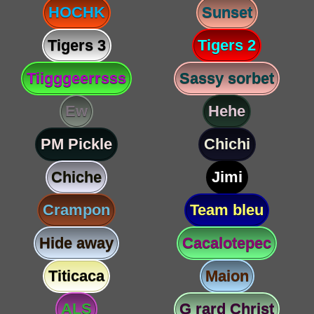
HOCHK
Sunset
Tigers 3
Tigers 2
Tiigggeerrsss
Sassy sorbet
Ew
Hehe
PM Pickle
Chichi
Chiche
Jimi
Crampon
Team bleu
Hide away
Cacalotepec
Titicaca
Maion
ALS
G rard Christ