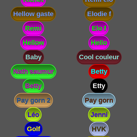
Hellow gaste
Elodie f
Remi
Elo f
Hellow
Hello
Baby
Cool couleur
Nath saumur
Betty
Betty
Etty
Pay gorn 2
Pay gorn
Léo
Jenni
Golf
HVK