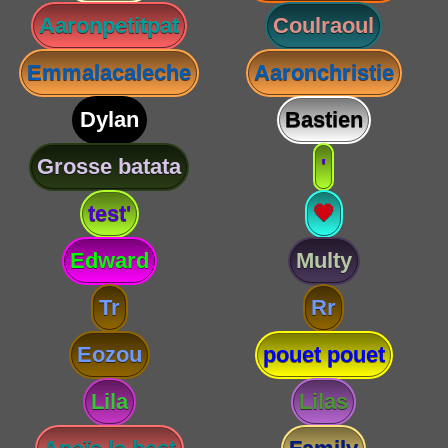
Aaronpetitpat
Coulraoul
Emmalacaleche
Aaronchristie
Dylan
Bastien
Grosse batata
'
test'
💗
Edward
Multy
Tr
Rr
Eozou
pouet pouet
Lila
Lilas