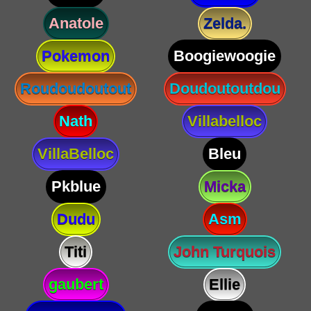
Anatole
Zelda.
Pokemon
Boogiewoogie
Roudoudoutout
Doudoutoutdou
Nath
Villabelloc
VillaBelloc
Bleu
Pkblue
Micka
Dudu
Asm
Titi
John Turquois
gaubert
Ellie