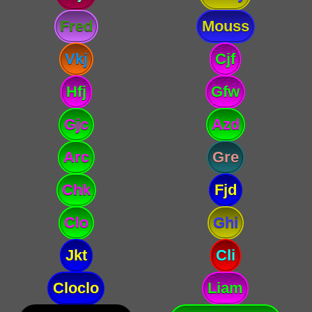
Fred
Mouss
Vkj
Cjf
Hfj
Gfw
Gjc
Azd
Arc
Gre
Chk
Fjd
Clo
Ghi
Jkt
Cli
Cloclo
Liam