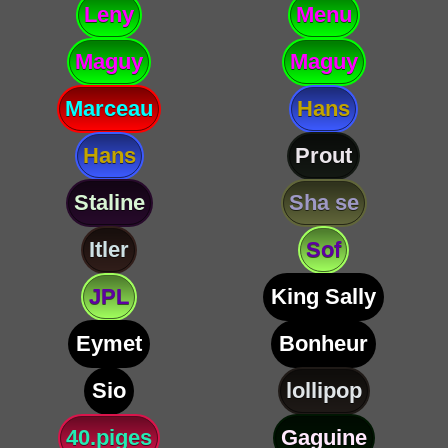
Leny
Menu
Maguy
Maguy
Marceau
Hans
Hans
Prout
Staline
Sha se
Itler
Sof
JPL
King Sally
Eymet
Bonheur
Sio
lollipop
40.piges
Gaguine