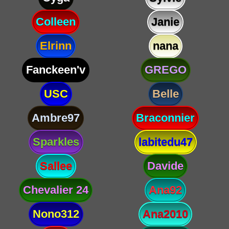
Colleen
Janie
Elrinn
nana
Fanckeen'v
GREGO
USC
Belle
Ambre97
Braconnier
Sparkles
labitedu47
Sallee
Davide
Chevalier 24
Ana92
Nono312
Ana2010