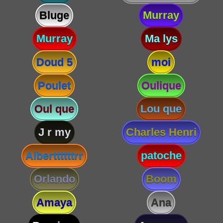
Bluge
Murray
Murray
Ma lys
Doud 5
moi
Poulet
Oulique
Oul que
Lou que
J r my
Charles Henri
Alberttttttrr
patoche
Orlando
Boom
Amaya
Ana