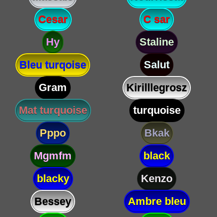
Cesar
C sar
Hy
Staline
Bleu turqoise
Salut
Gram
Kirilllegrosz
Mat turquoise
turquoise
Pppo
Bkak
Mgmfm
black
blacky
Kenzo
Bessey
Ambre bleu