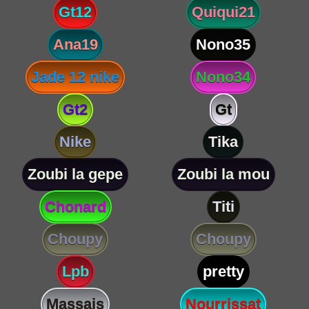
Gt12
Quiqui21
Ana19
Nono35
Jade 12 nike
Nono34
Gt2
Gt
Nike
Tika
Zoubi la gepe
Zoubi la mou
Chonard
Titi
Choupy
Choupy
Lpb
pretty
Massais
Nourrissat