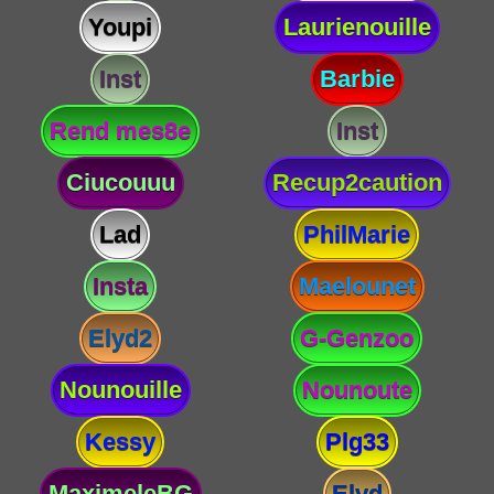
Youpi
Laurienouille
Inst
Barbie
Rend mes8e
Inst
Ciucouuu
Recup2caution
Lad
PhilMarie
Insta
Maelounet
Elyd2
G-Genzoo
Nounouille
Nounoute
Kessy
Plg33
MaximeleBG
Elyd