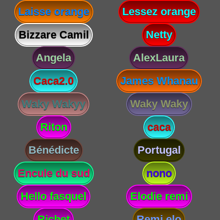
Laisse orange
Lessez orange
Bizzare Camil
Netty
Angela
AlexLaura
Caca2.0
James Whanau
Waky Wakyy
Waky Waky
Riton
caca
Bénédicte
Portugal
Encule du sud
nono
Hello fasquel
Elodie remi
Richet
Remi elo