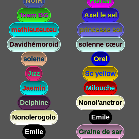
NOIR
Florian
Team BG
Axel le sel
mathieuteuteu
princesse sol
Davidhémoroid
solenne cœur
solene
Orel
Jizz
Sc yellow
Jasmin
Milouche
Delphine
Nonol'anetror
Nonolerogolo
Emile
Emile
Graine de sar