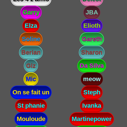
Garry
JBA
Elza
Elioth
Soline
Gareth
Berian
Sharon
Giz
Da Silva
Mic
meow
On se fait un
Steph
St phanie
Ivanka
Mouloude
Martinepower