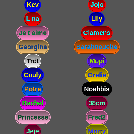
Kev
Jojo
L na
Lily
Je t aime
Clamens
Georgina
Sarahnouche
Trdt
Mopi
Couly
Orelie
Potre
Noahbis
Rachel
38cm
Princesse
Fred2
Jeje
Morty