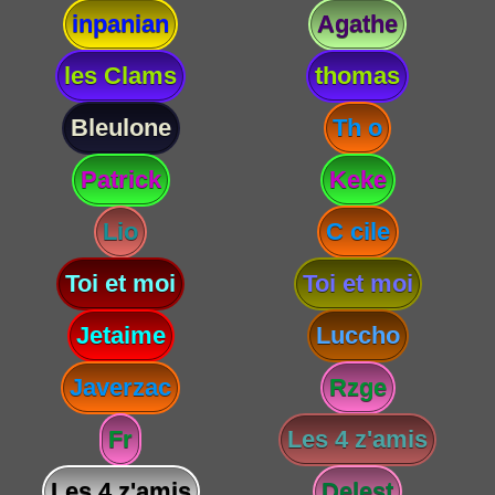
inpanian
Agathe
les Clams
thomas
Bleulone
Th o
Patrick
Keke
Lio
C cile
Toi et moi
Toi et moi
Jetaime
Luccho
Javerzac
Rzge
Fr
Les 4 z'amis
Les 4 z'amis
Delest