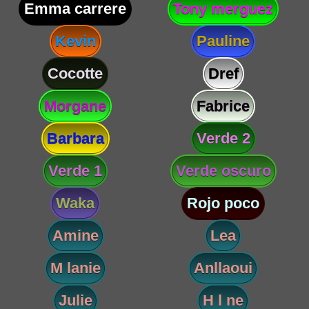
Emma carrere
Tony merguez
Kevin
Pauline
Cocotte
Dref
Morgane
Fabrice
Barbara
Verde 2
Verde 1
Verde oscuro
Waka
Rojo poco
Amine
Lea
M lanie
Anllaoui
Julie
H l ne