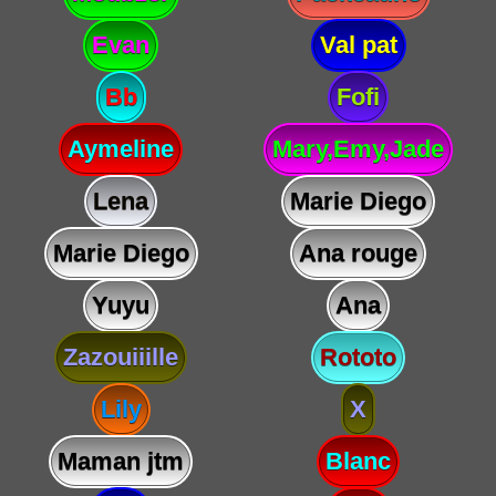
Evan
Val pat
Bb
Fofi
Aymeline
Mary,Emy,Jade
Lena
Marie Diego
Marie Diego
Ana rouge
Yuyu
Ana
Zazouiiille
Rototo
Lily
X
Maman jtm
Blanc