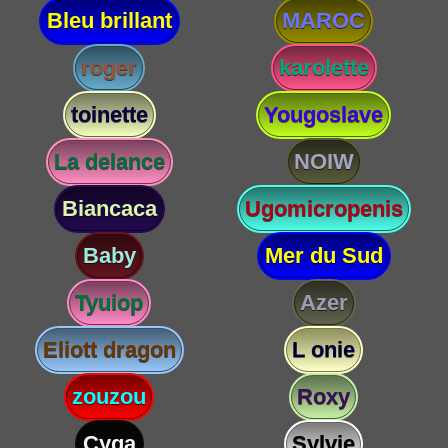
Bleu brillant
MAROC
roger
karolette
toinette
Yougoslave
La delance
NOIW
Biancaca
Ugomicropenis
Baby
Mer du Sud
Tyuiop
Azer
Eliott dragon
L onie
zouzou
Roxy
Cyga
Sylvie