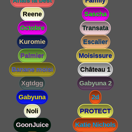
Anaïs la best
Family
Reene
Sascha
Octobre
Transata
Kuromie
Escalier
Palmier
Moisissure
Banane moisi
Château 1
Xgtdgg
Gabyuna 2
Gabyuna
2d
Noli
PROTECT
GoonJuice
Katie Nichols