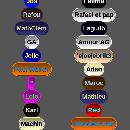
Jos
Fatima
Rafou
Rafael et pap
MathClem
Laguilb
GA
Amour AG
Jelle
’ejoejebrlk3
Paul Walker
Adan
*
Maroc
Lolo
Mathieu
Karl
Red
Machin
Monsieur truc