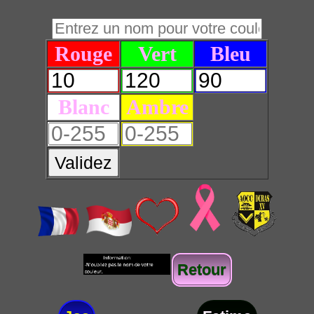
Rouge
Vert
Bleu
Blanc
Ambre
Validez
Retour