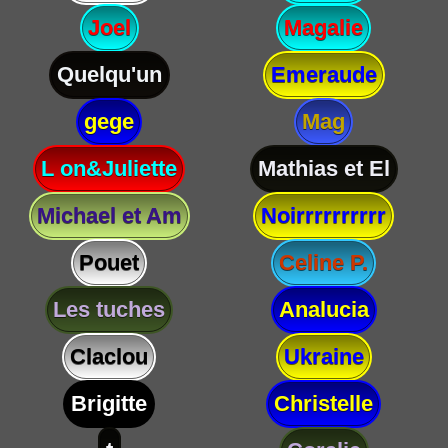
Joel
Magalie
Quelqu'un
Emeraude
gege
Mag
L on&Juliette
Mathias et El
Michael et Am
Noirrrrrrrrrr
Pouet
Celine P.
Les tuches
Analucia
Claclou
Ukraine
Brigitte
Christelle