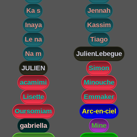
Ka s
Jennah
Inaya
Kassim
Le na
Tiago
Na m
JulienLebegue
JULIEN
Simon
acamimi
Minouche
Lisette
Emmaker
Oursomiam
Arc-en-ciel
gabriella
Mine