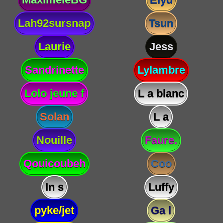
Lah92sursnap
Tsun
Laurie
Jess
Sandrinette
Lylambre
Lolo jeune f
L a blanc
Solan
L a
Nouille
Faure.
Qouicoubeh
Coo
In s
Luffy
pyke/jet
Ga l