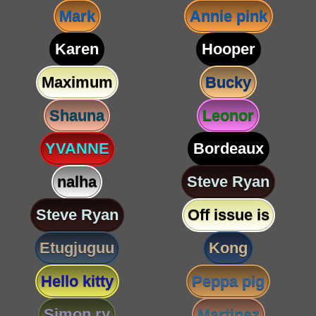
Mark
Annie pink
Karen
Hooper
Maximum
Bucky
Shauna
Leonor
YVANNE
Bordeaux
nalha
Steve Ryan
Steve Ryan
Off issue is
Etugjuguu
Kong
Hello kitty
Peppa pig
Simon ry
Martinez