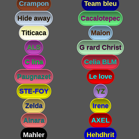
Crampon
Team bleu
Hide away
Cacalotepec
Titicaca
Maion
ALS
G rard Christ
C lina
Celia BLM
Paugnazet
Le love
STE-FOY
YZ
Zelda
Irene
Ainara
AXEL
Mahler
Hehdhrit