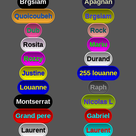
Brgsiam
Apagnan
Quoicoubeh
Brgsiam
Dub
Rock
Rosita
Mariu
Rozzy
Durand
Justine
255 louanne
Louanne
Raph
Montserrat
Nicolas L
Grand pere
Gabriel
Laurent
Laurent