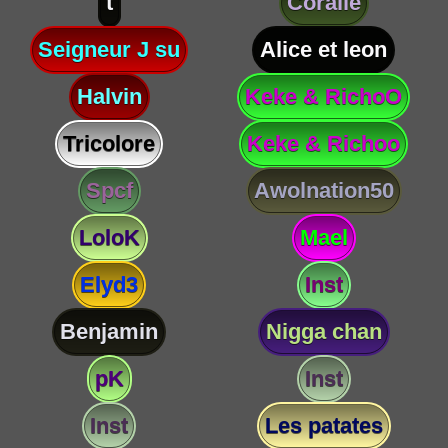
t
Coralie
Seigneur J su
Alice et leon
Halvin
Keke & RichoO
Tricolore
Keke & Richoo
Spcf
Awolnation50
LoloK
Mael
Elyd3
Inst
Benjamin
Nigga chan
pK
Inst
Inst
Les patates