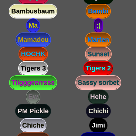
Bambusbaum
Bambi
Ma
;(
Mamadou
Marten
HOCHK
Sunset
Tigers 3
Tigers 2
Tiigggeerrsss
Sassy sorbet
Ew
Hehe
PM Pickle
Chichi
Chiche
Jimi