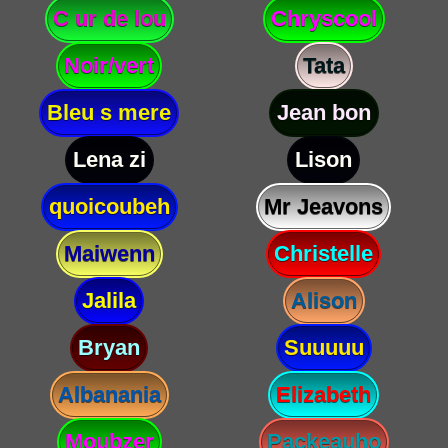
C ur de lou
Chryscool
Noir/vert
Tata
Bleu s mere
Jean bon
Lena zi
Lison
quoicoubeh
Mr Jeavons
Maiwenn
Christelle
Jalila
Alison
Bryan
Suuuuu
Albanania
Elizabeth
Moubzer
Packeauho