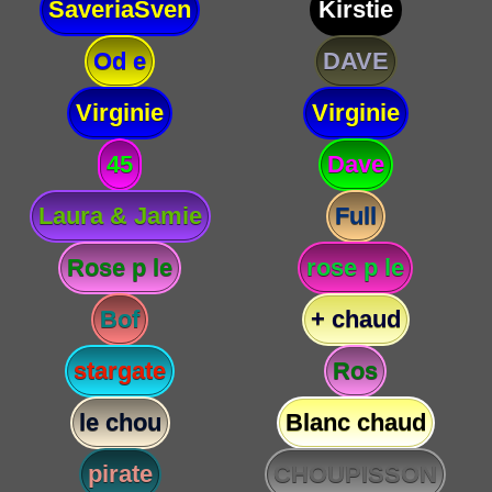
SaveriaSven
Kirstie
Od e
DAVE
Virginie
Virginie
45
Dave
Laura & Jamie
Full
Rose p le
rose p le
Bof
+ chaud
stargate
Ros
le chou
Blanc chaud
pirate
CHOUPISSON