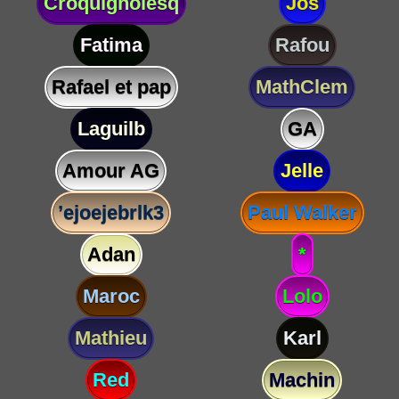
Croquignolesq
Jos
Fatima
Rafou
Rafael et pap
MathClem
Laguilb
GA
Amour AG
Jelle
’ejoejebrlk3
Paul Walker
Adan
*
Maroc
Lolo
Mathieu
Karl
Red
Machin