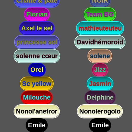
Chatte & paté
NOIR
Florian
Team BG
Axel le sel
mathieuteuteu
princesse sol
Davidhémoroid
solenne cœur
solene
Orel
Jizz
Sc yellow
Jasmin
Milouche
Delphine
Nonol'anetror
Nonolerogolo
Emile
Emile