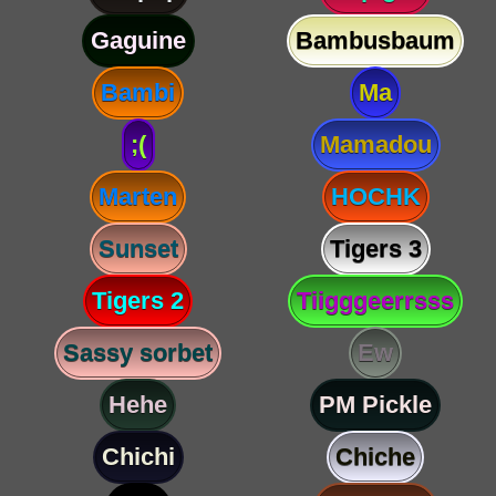
Gaguine
Bambusbaum
Bambi
Ma
;(
Mamadou
Marten
HOCHK
Sunset
Tigers 3
Tigers 2
Tiigggeerrsss
Sassy sorbet
Ew
Hehe
PM Pickle
Chichi
Chiche