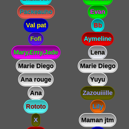
Packeauho
Evan
Val pat
Bb
Fofi
Aymeline
Mary,Emy,Jade
Lena
Marie Diego
Marie Diego
Ana rouge
Yuyu
Ana
Zazouiiille
Rototo
Lily
X
Maman jtm