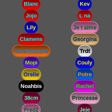
Blanc
Kev
Jojo
L na
Lily
Je t aime
Clamens
Georgina
Sarahnouche
Trdt
Mopi
Couly
Orelie
Potre
Noahbis
Rachel
38cm
Princesse
Fred2
Jeje