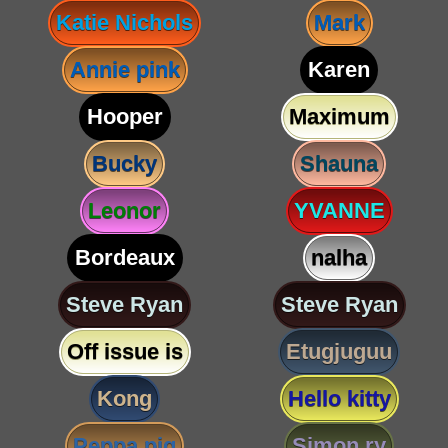
Katie Nichols
Mark
Annie pink
Karen
Hooper
Maximum
Bucky
Shauna
Leonor
YVANNE
Bordeaux
nalha
Steve Ryan
Steve Ryan
Off issue is
Etugjuguu
Kong
Hello kitty
Peppa pig
Simon ry