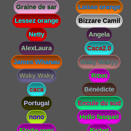
Graine de sar
Laisse orange
Lessez orange
Bizzare Camil
Netty
Angela
AlexLaura
Caca2.0
James Whanau
Waky Wakyy
Waky Waky
Riton
caca
Bénédicte
Portugal
Encule du sud
nono
Hello fasquel
Elodie remi
Richet