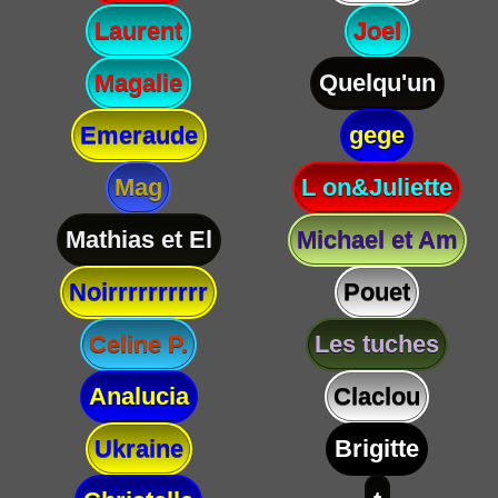
Laurent
Joel
Magalie
Quelqu'un
Emeraude
gege
Mag
L on&Juliette
Mathias et El
Michael et Am
Noirrrrrrrrrr
Pouet
Celine P.
Les tuches
Analucia
Claclou
Ukraine
Brigitte