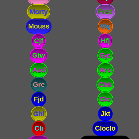
Morty
Fred
Mouss
Vkj
Cjf
Hfj
Gfw
Gjc
Azd
Arc
Gre
Chk
Fjd
Clo
Ghi
Jkt
Cli
Cloclo