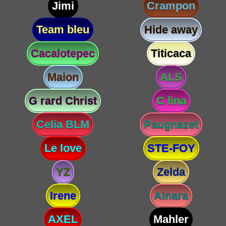
Jimi
Crampon
Team bleu
Hide away
Cacalotepec
Titicaca
Maion
ALS
G rard Christ
C lina
Celia BLM
Paugnazet
Le love
STE-FOY
YZ
Zelda
Irene
Ainara
AXEL
Mahler