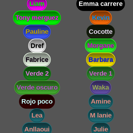
Liam
Emma carrere
Tony merguez
Kevin
Pauline
Cocotte
Dref
Morgane
Fabrice
Barbara
Verde 2
Verde 1
Verde oscuro
Waka
Rojo poco
Amine
Lea
M lanie
Anllaoui
Julie