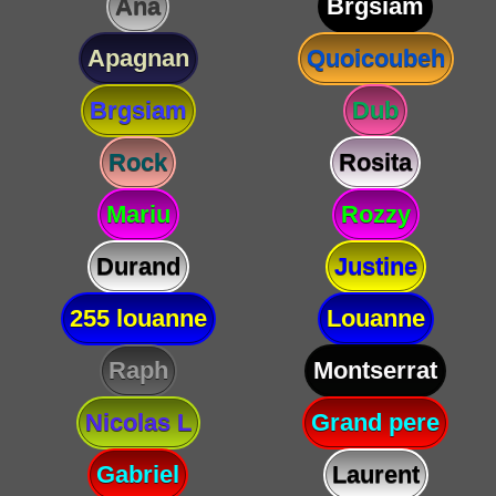
Ana
Brgsiam
Apagnan
Quoicoubeh
Brgsiam
Dub
Rock
Rosita
Mariu
Rozzy
Durand
Justine
255 louanne
Louanne
Raph
Montserrat
Nicolas L
Grand pere
Gabriel
Laurent