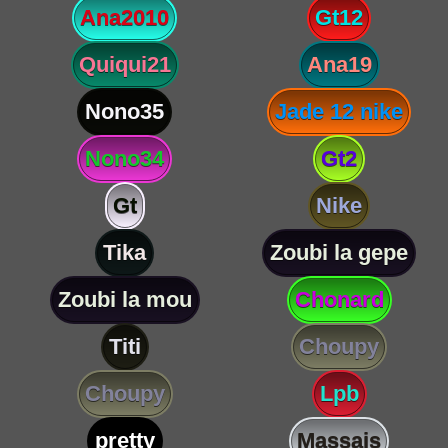
Ana2010
Gt12
Quiqui21
Ana19
Nono35
Jade 12 nike
Nono34
Gt2
Gt
Nike
Tika
Zoubi la gepe
Zoubi la mou
Chonard
Titi
Choupy
Choupy
Lpb
pretty
Massais