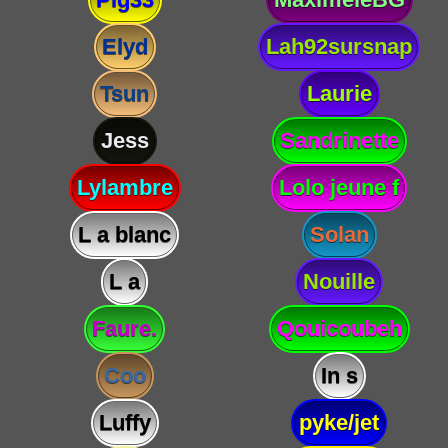
Elyd
Lah92sursnap
Tsun
Laurie
Jess
Sandrinette
Lylambre
Lolo jeune f
L a blanc
Solan
L a
Nouille
Faure.
Qouicoubeh
Coo
In s
Luffy
pyke/jet