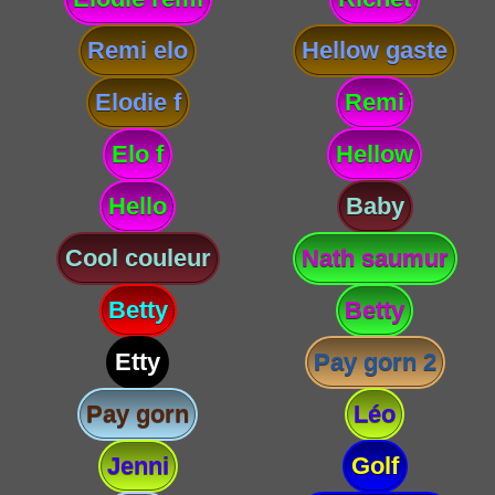
Remi elo
Hellow gaste
Elodie f
Remi
Elo f
Hellow
Hello
Baby
Cool couleur
Nath saumur
Betty
Betty
Etty
Pay gorn 2
Pay gorn
Léo
Jenni
Golf