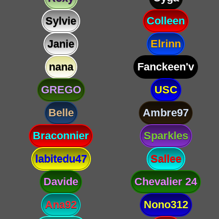
Sylvie
Colleen
Janie
Elrinn
nana
Fanckeen'v
GREGO
USC
Belle
Ambre97
Braconnier
Sparkles
labitedu47
Sallee
Davide
Chevalier 24
Ana92
Nono312