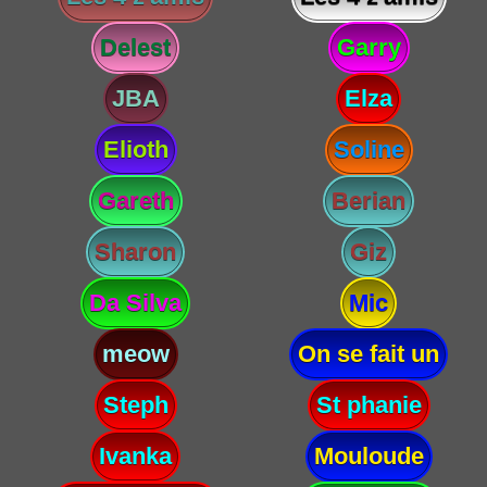
Delest
Garry
JBA
Elza
Elioth
Soline
Gareth
Berian
Sharon
Giz
Da Silva
Mic
meow
On se fait un
Steph
St phanie
Ivanka
Mouloude