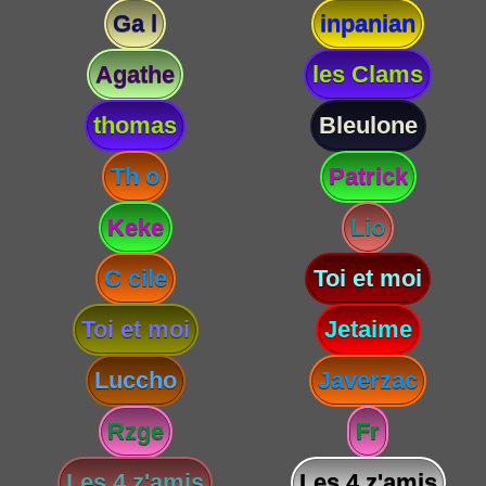
Ga l
inpanian
Agathe
les Clams
thomas
Bleulone
Th o
Patrick
Keke
Lio
C cile
Toi et moi
Toi et moi
Jetaime
Luccho
Javerzac
Rzge
Fr
Les 4 z'amis
Les 4 z'amis