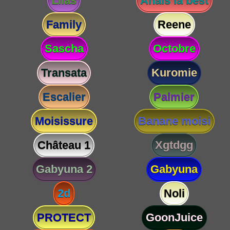
Lilas
Anaïs la best
Family
Reene
Sascha
Octobre
Transata
Kuromie
Escalier
Palmier
Moisissure
Banane moisi
Château 1
Xgtdgg
Gabyuna 2
Gabyuna
2d
Noli
PROTECT
GoonJuice