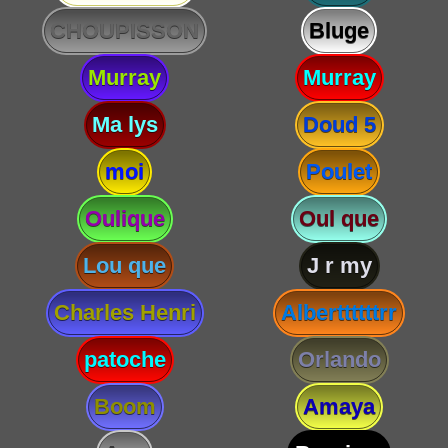
CHOUPISSON
Bluge
Murray
Murray
Ma lys
Doud 5
moi
Poulet
Oulique
Oul que
Lou que
J r my
Charles Henri
Alberttttttrr
patoche
Orlando
Boom
Amaya