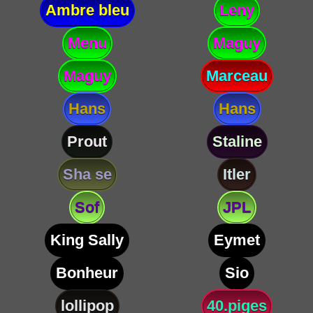
Ambre bleu
Leny
Menu
Maguy
Maguy
Marceau
Hans
Hans
Prout
Staline
Sha se
Itler
Sof
JPL
King Sally
Eymet
Bonheur
Sio
lollipop
40.piges