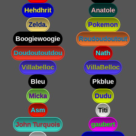
Hehdhrit
Anatole
Zelda.
Pokemon
Boogiewoogie
Roudoudoutout
Doudoutoutdou
Nath
Villabelloc
VillaBelloc
Bleu
Pkblue
Micka
Dudu
Asm
Titi
John Turquois
gaubert