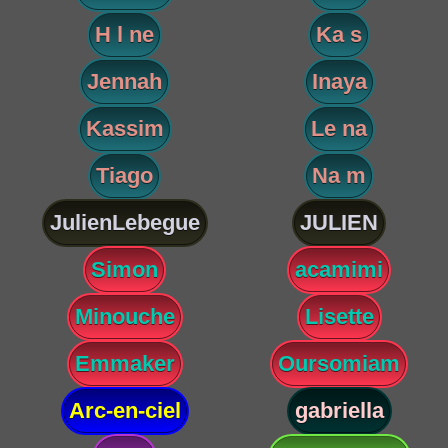
H l ne
Ka s
Jennah
Inaya
Kassim
Le na
Tiago
Na m
JulienLebegue
JULIEN
Simon
acamimi
Minouche
Lisette
Emmaker
Oursomiam
Arc-en-ciel
gabriella