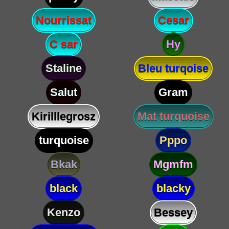
Nourrissat
Cesar
C sar
Hy
Staline
Bleu turqoise
Salut
Gram
Kirilllegrosz
Mat turquoise
turquoise
Pppo
Bkak
Mgmfm
black
blacky
Kenzo
Bessey