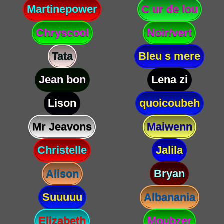
Martinepower
C ur de lou
Chryscool
Noir/vert
Tata
Bleu s mere
Jean bon
Lena zi
Lison
quoicoubeh
Mr Jeavons
Maiwenn
Christelle
Jalila
Alison
Bryan
Suuuuu
Albanania
Elizabeth
Moubzer