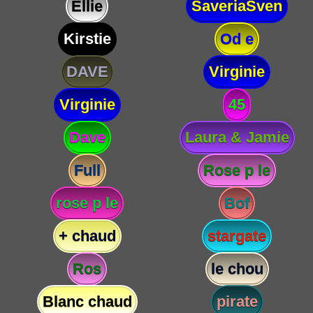
Ellie
SaveriaSven
Kirstie
Od e
DAVE
Virginie
Virginie
45
Dave
Laura & Jamie
Full
Rose p le
rose p le
Bof
+ chaud
stargate
Ros
le chou
Blanc chaud
pirate