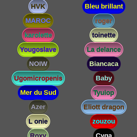
HVK
Bleu brillant
MAROC
roger
karolette
toinette
Yougoslave
La delance
NOIW
Biancaca
Ugomicropenis
Baby
Mer du Sud
Tyuiop
Azer
Eliott dragon
L onie
zouzou
Roxy
Cyga