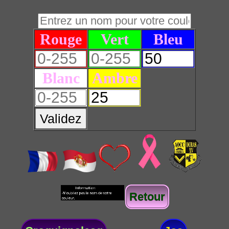
Rouge
Vert
Bleu
Blanc
Ambre
Validez
Retour