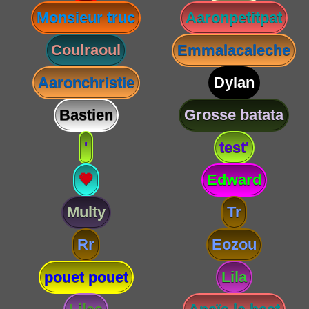
Monsieur truc
Aaronpetitpat
Coulraoul
Emmalacaleche
Aaronchristie
Dylan
Bastien
Grosse batata
'
test'
💗
Edward
Multy
Tr
Rr
Eozou
pouet pouet
Lila