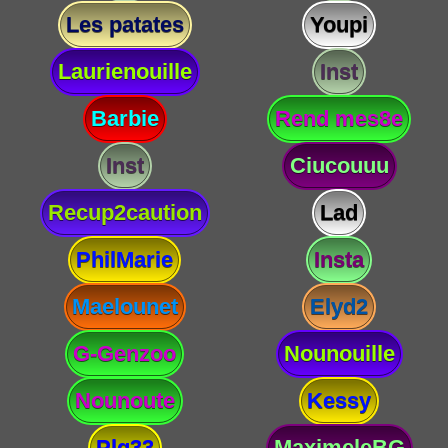
Les patates
Youpi
Laurienouille
Inst
Barbie
Rend mes8e
Inst
Ciucouuu
Recup2caution
Lad
PhilMarie
Insta
Maelounet
Elyd2
G-Genzoo
Nounouille
Nounoute
Kessy
Plg33
MaximeleBG