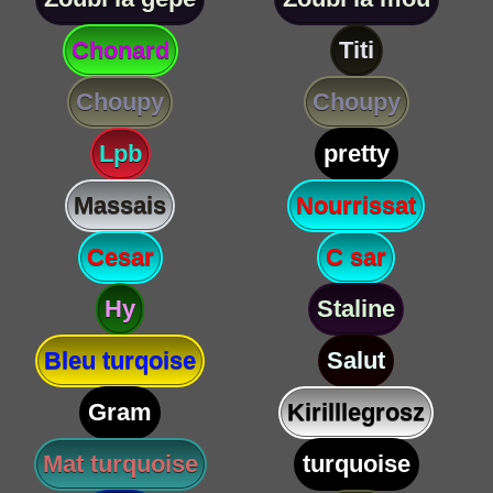
Chonard
Titi
Choupy
Choupy
Lpb
pretty
Massais
Nourrissat
Cesar
C sar
Hy
Staline
Bleu turqoise
Salut
Gram
Kirilllegrosz
Mat turquoise
turquoise