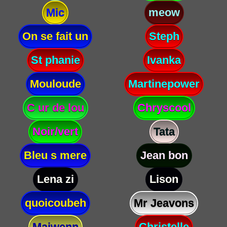
Mic
meow
On se fait un
Steph
St phanie
Ivanka
Mouloude
Martinepower
C ur de lou
Chryscool
Noir/vert
Tata
Bleu s mere
Jean bon
Lena zi
Lison
quoicoubeh
Mr Jeavons
Maiwenn
Christelle