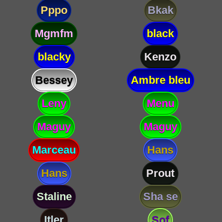
Pppo
Bkak
Mgmfm
black
blacky
Kenzo
Bessey
Ambre bleu
Leny
Menu
Maguy
Maguy
Marceau
Hans
Hans
Prout
Staline
Sha se
Itler
Sof