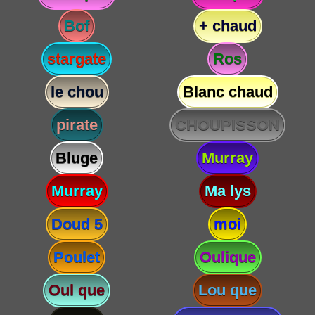
Bof
+ chaud
stargate
Ros
le chou
Blanc chaud
pirate
CHOUPISSON
Bluge
Murray
Murray
Ma lys
Doud 5
moi
Poulet
Oulique
Oul que
Lou que