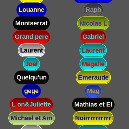
Louanne
Raph
Montserrat
Nicolas L
Grand pere
Gabriel
Laurent
Laurent
Joel
Magalie
Quelqu'un
Emeraude
gege
Mag
L on&Juliette
Mathias et El
Michael et Am
Noirrrrrrrrrr