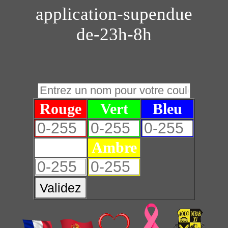
application-supendue
de-23h-8h
Rouge
Vert
Bleu
Blanc
Ambre
Validez