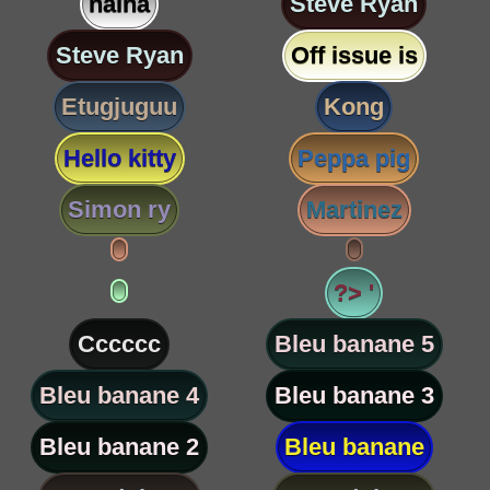
nalha
Steve Ryan
Steve Ryan
Off issue is
Etugjuguu
Kong
Hello kitty
Peppa pig
Simon ry
Martinez
?> '
Cccccc
Bleu banane 5
Bleu banane 4
Bleu banane 3
Bleu banane 2
Bleu banane