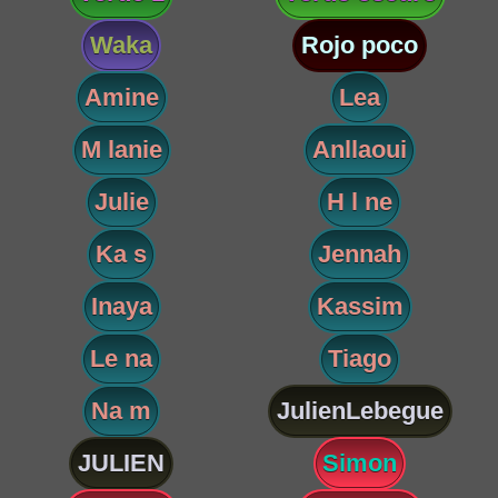
Waka
Rojo poco
Amine
Lea
M lanie
Anllaoui
Julie
H l ne
Ka s
Jennah
Inaya
Kassim
Le na
Tiago
Na m
JulienLebegue
JULIEN
Simon