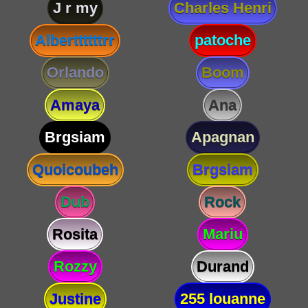
J r my
Charles Henri
Alberttttttrr
patoche
Orlando
Boom
Amaya
Ana
Brgsiam
Apagnan
Quoicoubeh
Brgsiam
Dub
Rock
Rosita
Mariu
Rozzy
Durand
Justine
255 louanne