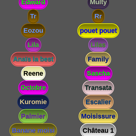
Edward
Multy
Tr
Rr
Eozou
pouet pouet
Lila
Lilas
Anaïs la best
Family
Reene
Sascha
Octobre
Transata
Kuromie
Escalier
Palmier
Moisissure
Banane moisi
Château 1