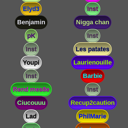
Elyd3
Inst
Benjamin
Nigga chan
pK
Inst
Inst
Les patates
Youpi
Laurienouille
Inst
Barbie
Rend mes8e
Inst
Ciucouuu
Recup2caution
Lad
PhilMarie