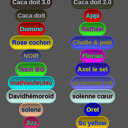
Caca doit 3.0
Caca doit 2.0
Caca doit
Appi
Domino
Nathael
Rose cochon
Chatte & paté
NOIR
Florian
Team BG
Axel le sel
mathieuteuteu
princesse sol
Davidhémoroid
solenne cœur
solene
Orel
Jizz
Sc yellow