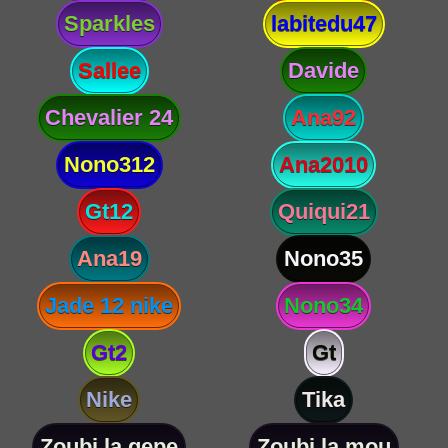
Sparkles
labitedu47
Sallee
Davide
Chevalier 24
Ana92
Nono312
Ana2010
Gt12
Quiqui21
Ana19
Nono35
Jade 12 nike
Nono34
Gt2
Gt
Nike
Tika
Zoubi la gepe
Zoubi la mou