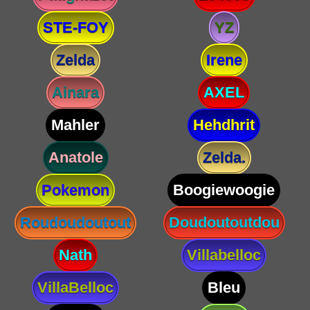
STE-FOY
YZ
Zelda
Irene
Ainara
AXEL
Mahler
Hehdhrit
Anatole
Zelda.
Pokemon
Boogiewoogie
Roudoudoutout
Doudoutoutdou
Nath
Villabelloc
VillaBelloc
Bleu