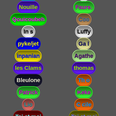
Nouille
Faure.
Qouicoubeh
Coo
In s
Luffy
pyke/jet
Ga l
inpanian
Agathe
les Clams
thomas
Bleulone
Th o
Patrick
Keke
Lio
C cile