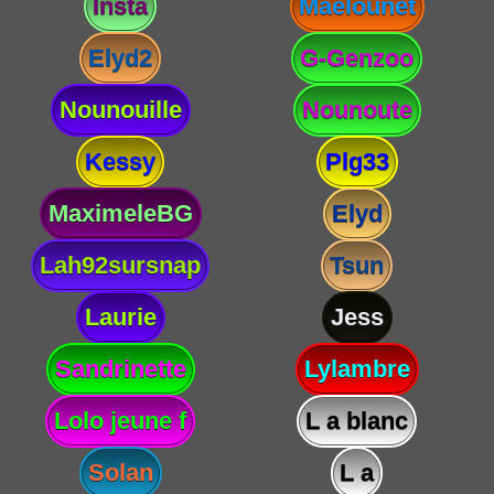
Insta
Maelounet
Elyd2
G-Genzoo
Nounouille
Nounoute
Kessy
Plg33
MaximeleBG
Elyd
Lah92sursnap
Tsun
Laurie
Jess
Sandrinette
Lylambre
Lolo jeune f
L a blanc
Solan
L a