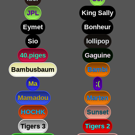
JPL
King Sally
Eymet
Bonheur
Sio
lollipop
40.piges
Gaguine
Bambusbaum
Bambi
Ma
;(
Mamadou
Marten
HOCHK
Sunset
Tigers 3
Tigers 2