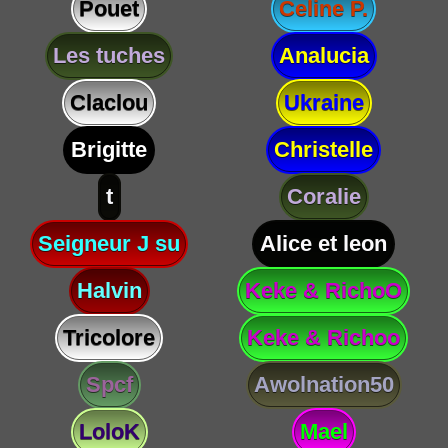
Pouet
Celine P.
Les tuches
Analucia
Claclou
Ukraine
Brigitte
Christelle
t
Coralie
Seigneur J su
Alice et leon
Halvin
Keke & RichoO
Tricolore
Keke & Richoo
Spcf
Awolnation50
LoloK
Mael