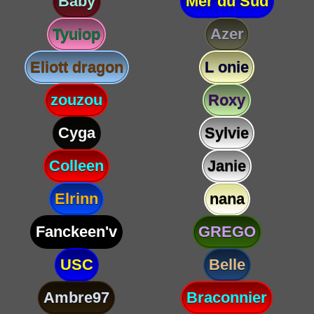
Baby
Mer du Sud
Tyuiop
Azer
Eliott dragon
L onie
zouzou
Roxy
Cyga
Sylvie
Colleen
Janie
Elrinn
nana
Fanckeen'v
GREGO
USC
Belle
Ambre97
Braconnier