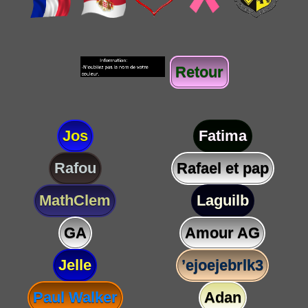
Retour
Jos
Fatima
Rafou
Rafael et pap
MathClem
Laguilb
GA
Amour AG
Jelle
’ejoejebrlk3
Paul Walker
Adan