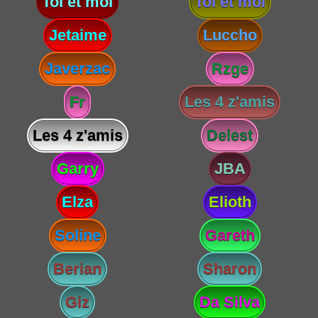
Toi et moi
Toi et moi
Jetaime
Luccho
Javerzac
Rzge
Fr
Les 4 z'amis
Les 4 z'amis
Delest
Garry
JBA
Elza
Elioth
Soline
Gareth
Berian
Sharon
Giz
Da Silva