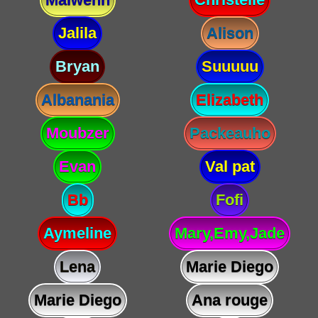
Jalila
Alison
Bryan
Suuuuu
Albanania
Elizabeth
Moubzer
Packeauho
Evan
Val pat
Bb
Fofi
Aymeline
Mary,Emy,Jade
Lena
Marie Diego
Marie Diego
Ana rouge