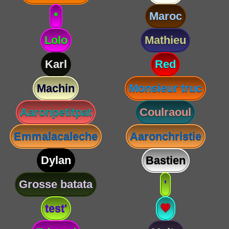
*
Maroc
Lolo
Mathieu
Karl
Red
Machin
Monsieur truc
Aaronpetitpat
Coulraoul
Emmalacaleche
Aaronchristie
Dylan
Bastien
Grosse batata
'
test'
💗