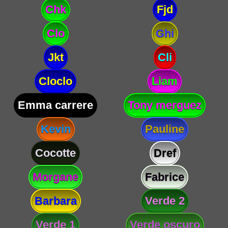
Chk
Fjd
Clo
Ghi
Jkt
Cli
Cloclo
Liam
Emma carrere
Tony merguez
Kevin
Pauline
Cocotte
Dref
Morgane
Fabrice
Barbara
Verde 2
Verde 1
Verde oscuro