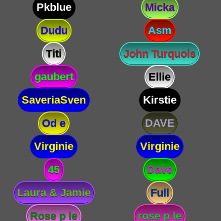
Pkblue
Micka
Dudu
Asm
Titi
John Turquois
gaubert
Ellie
SaveriaSven
Kirstie
Od e
DAVE
Virginie
Virginie
45
Dave
Laura & Jamie
Full
Rose p le
rose p le