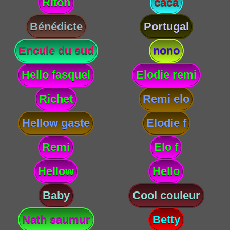
Riton
caca
Bénédicte
Portugal
Encule du sud
nono
Hello fasquel
Elodie remi
Richet
Remi elo
Hellow gaste
Elodie f
Remi
Elo f
Hellow
Hello
Baby
Cool couleur
Nath saumur
Betty