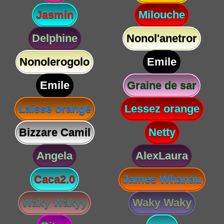
Jasmin
Milouche
Delphine
Nonol'anetror
Nonolerogolo
Emile
Emile
Graine de sar
Laisse orange
Lessez orange
Bizzare Camil
Netty
Angela
AlexLaura
Caca2.0
James Whanau
Waky Wakyy
Waky Waky