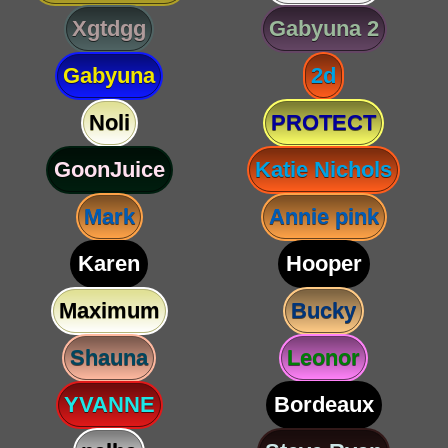
Xgtdgg
Gabyuna 2
Gabyuna
2d
Noli
PROTECT
GoonJuice
Katie Nichols
Mark
Annie pink
Karen
Hooper
Maximum
Bucky
Shauna
Leonor
YVANNE
Bordeaux