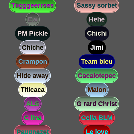
Tiigggeerrsss
Sassy sorbet
Ew
Hehe
PM Pickle
Chichi
Chiche
Jimi
Crampon
Team bleu
Hide away
Cacalotepec
Titicaca
Maion
ALS
G rard Christ
C lina
Celia BLM
Paugnazet
Le love