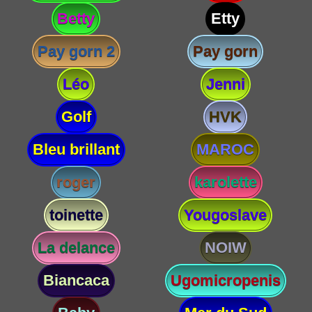
Betty
Etty
Pay gorn 2
Pay gorn
Léo
Jenni
Golf
HVK
Bleu brillant
MAROC
roger
karolette
toinette
Yougoslave
La delance
NOIW
Biancaca
Ugomicropenis