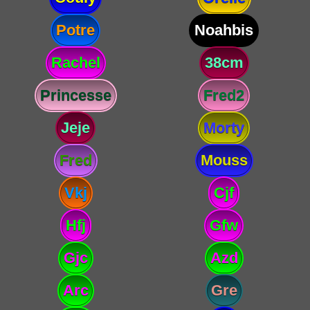
Potre
Noahbis
Rachel
38cm
Princesse
Fred2
Jeje
Morty
Fred
Mouss
Vkj
Cjf
Hfj
Gfw
Gjc
Azd
Arc
Gre