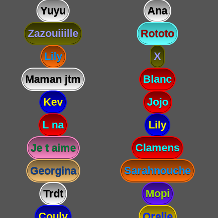
Yuyu
Ana
Zazouiiille
Rototo
Lily
X
Maman jtm
Blanc
Kev
Jojo
L na
Lily
Je t aime
Clamens
Georgina
Sarahnouche
Trdt
Mopi
Couly
Orelie