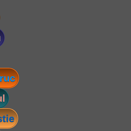
u
ruc
l
tie