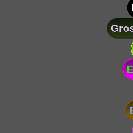
Gros
E