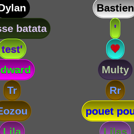
Dylan
Bastien
se batata
'
test'
💗
dward
Multy
Tr
Rr
Eozou
pouet pou
Lila
Lilas