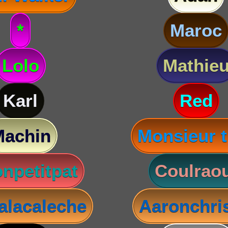
*
Maroc
Lolo
Mathie
Karl
Red
Machin
Monsieur t
npetitpat
Coulraou
lacaleche
Aaronchris