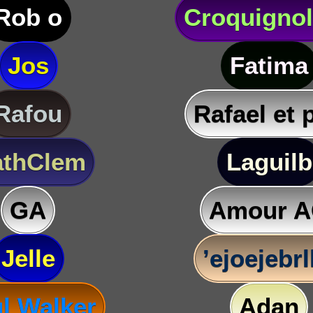
Rob o
Croquigno
Jos
Fatima
Rafou
Rafael et 
thClem
Laguilb
GA
Amour 
Jelle
’ejoejebr
l Walker
Adan