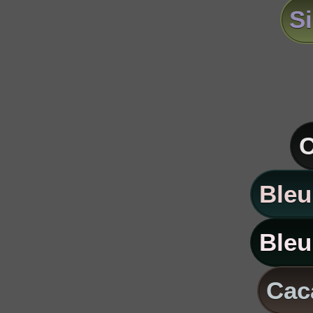
S
C
Bleu
Bleu
Caca