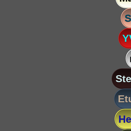
S
Y
St
Et
He