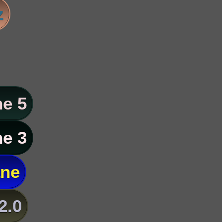
z
e 5
e 3
ane
2.0