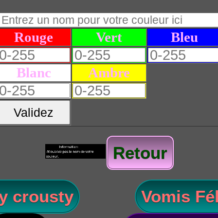
Rouge
Vert
Bleu
Blanc
Ambre
Validez
Retour
y crousty
Vomis Fél