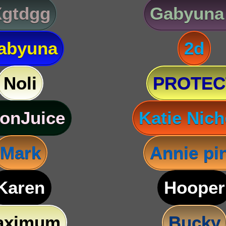
Xgtdgg
Gabyuna
abyuna
2d
Noli
PROTEC
onJuice
Katie Nich
Mark
Annie pi
Karen
Hooper
aximum
Bucky