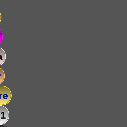
a
r
re
 1