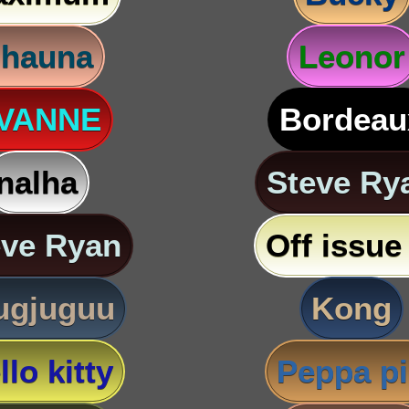
hauna
Leonor
VANNE
Bordeau
nalha
Steve Ry
eve Ryan
Off issue 
ugjuguu
Kong
llo kitty
Peppa p