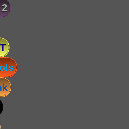
 2
T
ols
nk