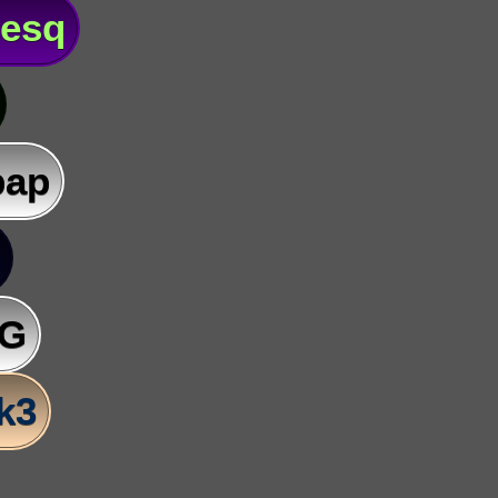
lesq
pap
AG
lk3