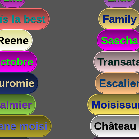
s la best
Family
Reene
Sascha
ctobre
Transat
uromie
Escalie
almier
Moisissu
ane moisi
Château