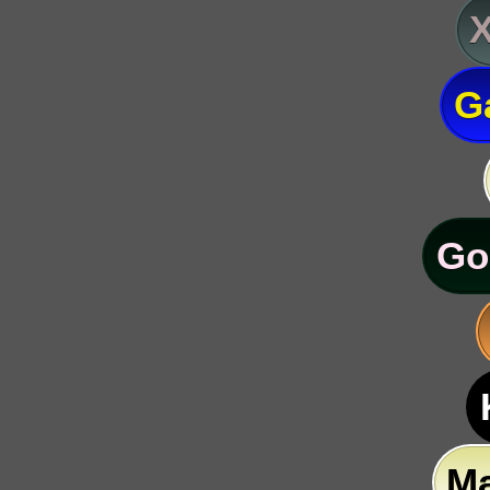
G
Go
M