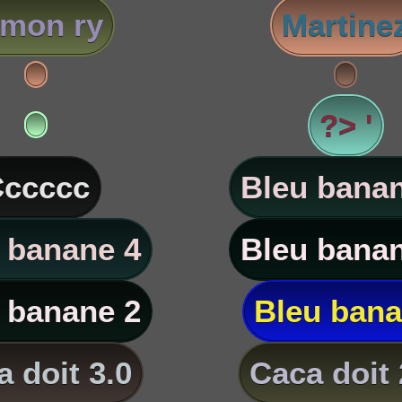
imon ry
Martine
?> '
ccccc
Bleu banan
 banane 4
Bleu banan
 banane 2
Bleu ban
 doit 3.0
Caca doit 