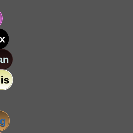
x
an
is
ig