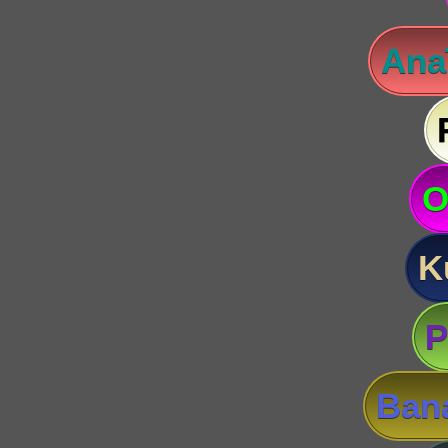
Anaï
O
K
P
Ban