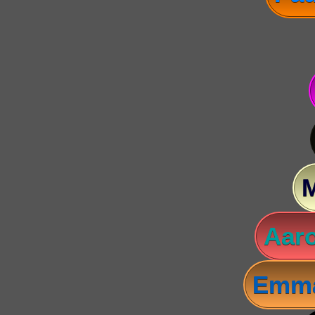
Aaro
Emma