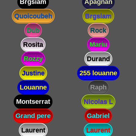
Brgsiam
Apagnan
Quoicoubeh
Brgsiam
Dub
Rock
Rosita
Mariu
Rozzy
Durand
Justine
255 louanne
Louanne
Raph
Montserrat
Nicolas L
Grand pere
Gabriel
Laurent
Laurent