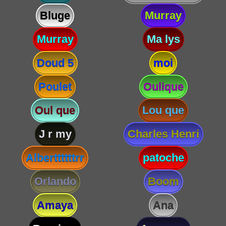
Bluge
Murray
Murray
Ma lys
Doud 5
moi
Poulet
Oulique
Oul que
Lou que
J r my
Charles Henri
Alberttttttrr
patoche
Orlando
Boom
Amaya
Ana