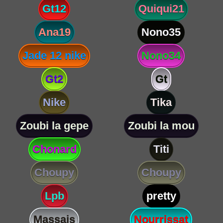
Gt12
Quiqui21
Ana19
Nono35
Jade 12 nike
Nono34
Gt2
Gt
Nike
Tika
Zoubi la gepe
Zoubi la mou
Chonard
Titi
Choupy
Choupy
Lpb
pretty
Massais
Nourrissat