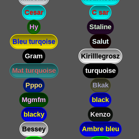
Cesar
C sar
Hy
Staline
Bleu turqoise
Salut
Gram
Kirilllegrosz
Mat turquoise
turquoise
Pppo
Bkak
Mgmfm
black
blacky
Kenzo
Bessey
Ambre bleu