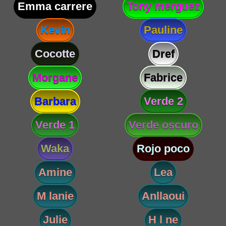
Emma carrere
Tony merguez
Kevin
Pauline
Cocotte
Dref
Morgane
Fabrice
Barbara
Verde 2
Verde 1
Verde oscuro
Waka
Rojo poco
Amine
Lea
M lanie
Anllaoui
Julie
H l ne