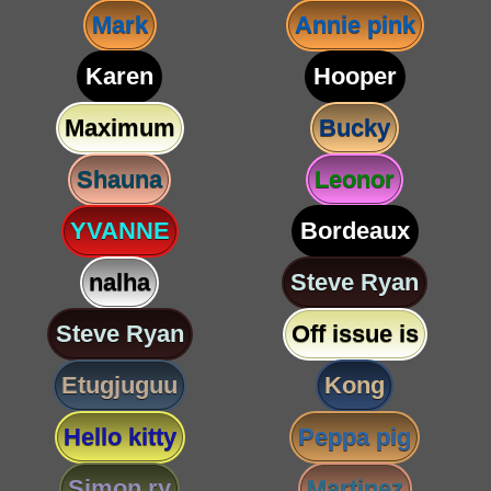
Mark
Annie pink
Karen
Hooper
Maximum
Bucky
Shauna
Leonor
YVANNE
Bordeaux
nalha
Steve Ryan
Steve Ryan
Off issue is
Etugjuguu
Kong
Hello kitty
Peppa pig
Simon ry
Martinez