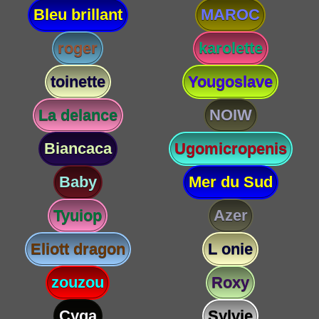
Bleu brillant
MAROC
roger
karolette
toinette
Yougoslave
La delance
NOIW
Biancaca
Ugomicropenis
Baby
Mer du Sud
Tyuiop
Azer
Eliott dragon
L onie
zouzou
Roxy
Cyga
Sylvie