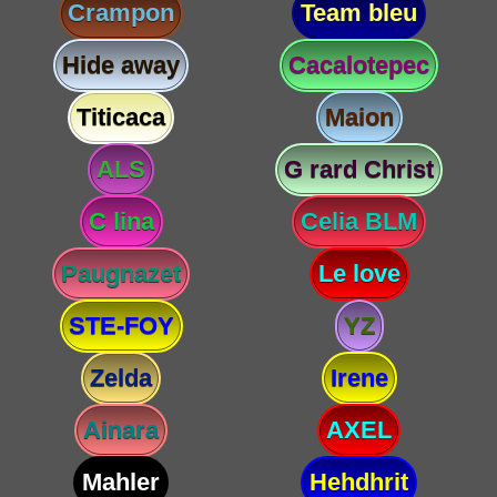
Crampon
Team bleu
Hide away
Cacalotepec
Titicaca
Maion
ALS
G rard Christ
C lina
Celia BLM
Paugnazet
Le love
STE-FOY
YZ
Zelda
Irene
Ainara
AXEL
Mahler
Hehdhrit