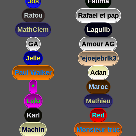
Jos
Fatima
Rafou
Rafael et pap
MathClem
Laguilb
GA
Amour AG
Jelle
’ejoejebrlk3
Paul Walker
Adan
*
Maroc
Lolo
Mathieu
Karl
Red
Machin
Monsieur truc