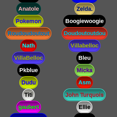
Anatole
Zelda.
Pokemon
Boogiewoogie
Roudoudoutout
Doudoutoutdou
Nath
Villabelloc
VillaBelloc
Bleu
Pkblue
Micka
Dudu
Asm
Titi
John Turquois
gaubert
Ellie