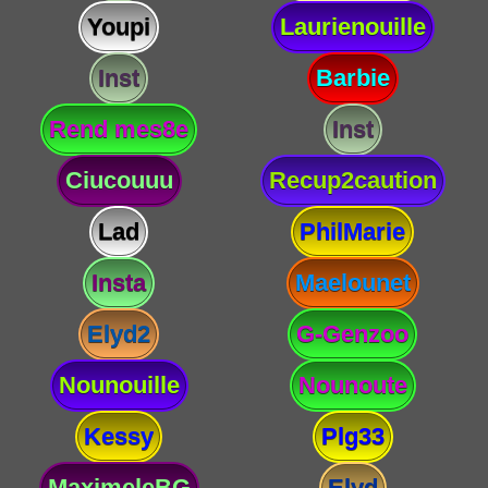
Youpi
Laurienouille
Inst
Barbie
Rend mes8e
Inst
Ciucouuu
Recup2caution
Lad
PhilMarie
Insta
Maelounet
Elyd2
G-Genzoo
Nounouille
Nounoute
Kessy
Plg33
MaximeleBG
Elyd