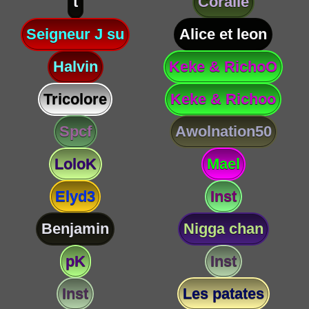
t
Coralie
Seigneur J su
Alice et leon
Halvin
Keke & RichoO
Tricolore
Keke & Richoo
Spcf
Awolnation50
LoloK
Mael
Elyd3
Inst
Benjamin
Nigga chan
pK
Inst
Inst
Les patates