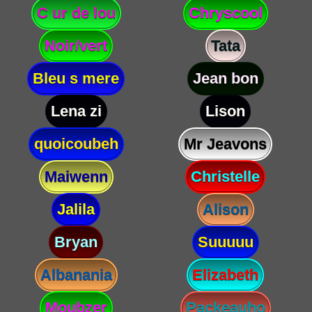
C ur de lou
Chryscool
Noir/vert
Tata
Bleu s mere
Jean bon
Lena zi
Lison
quoicoubeh
Mr Jeavons
Maiwenn
Christelle
Jalila
Alison
Bryan
Suuuuu
Albanania
Elizabeth
Moubzer
Packeauho