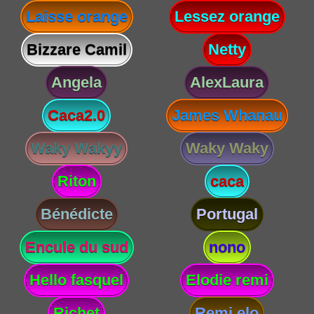
Laisse orange
Lessez orange
Bizzare Camil
Netty
Angela
AlexLaura
Caca2.0
James Whanau
Waky Wakyy
Waky Waky
Riton
caca
Bénédicte
Portugal
Encule du sud
nono
Hello fasquel
Elodie remi
Richet
Remi elo