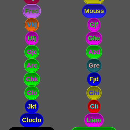
Fred
Mouss
Vkj
Cjf
Hfj
Gfw
Gjc
Azd
Arc
Gre
Chk
Fjd
Clo
Ghi
Jkt
Cli
Cloclo
Liam