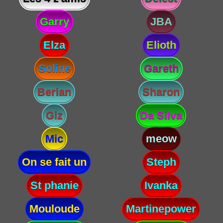
Garry
JBA
Elza
Elioth
Soline
Gareth
Berian
Sharon
Giz
Da Silva
Mic
meow
On se fait un
Steph
St phanie
Ivanka
Mouloude
Martinepower