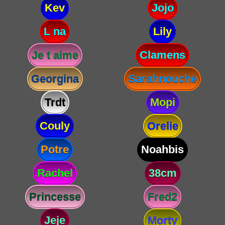
Kev
Jojo
L na
Lily
Je t aime
Clamens
Georgina
Sarahnouche
Trdt
Mopi
Couly
Orelie
Potre
Noahbis
Rachel
38cm
Princesse
Fred2
Jeje
Morty