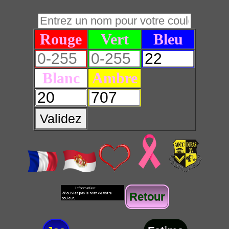
Rouge
Vert
Bleu
Blanc
Ambre
Validez
Retour