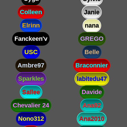
Colleen
Janie
Elrinn
nana
Fanckeen'v
GREGO
USC
Belle
Ambre97
Braconnier
Sparkles
labitedu47
Sallee
Davide
Chevalier 24
Ana92
Nono312
Ana2010