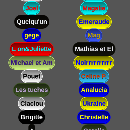
Joel
Magalie
Quelqu'un
Emeraude
gege
Mag
L on&Juliette
Mathias et El
Michael et Am
Noirrrrrrrrrr
Pouet
Celine P.
Les tuches
Analucia
Claclou
Ukraine
Brigitte
Christelle