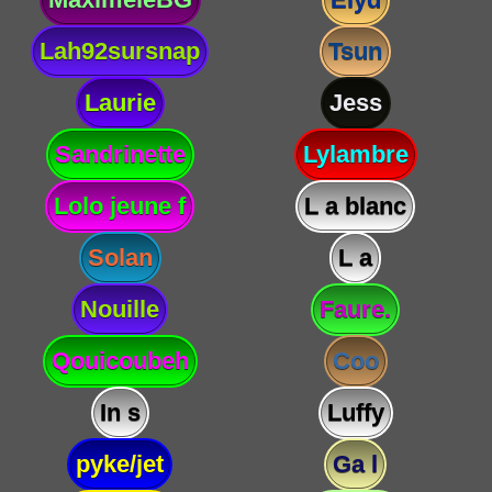
Lah92sursnap
Tsun
Laurie
Jess
Sandrinette
Lylambre
Lolo jeune f
L a blanc
Solan
L a
Nouille
Faure.
Qouicoubeh
Coo
In s
Luffy
pyke/jet
Ga l