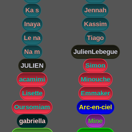
Ka s
Jennah
Inaya
Kassim
Le na
Tiago
Na m
JulienLebegue
JULIEN
Simon
acamimi
Minouche
Lisette
Emmaker
Oursomiam
Arc-en-ciel
gabriella
Mine