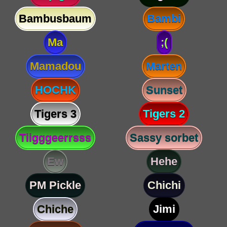
Bambusbaum
Bambi
Ma
;(
Mamadou
Marten
HOCHK
Sunset
Tigers 3
Tigers 2
Tiigggeerrsss
Sassy sorbet
Ew
Hehe
PM Pickle
Chichi
Chiche
Jimi