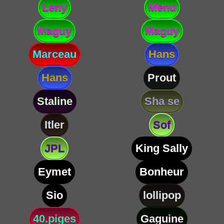
Leny
Menu
Maguy
Maguy
Marceau
Hans
Hans
Prout
Staline
Sha se
Itler
Sof
JPL
King Sally
Eymet
Bonheur
Sio
lollipop
40.piges
Gaguine