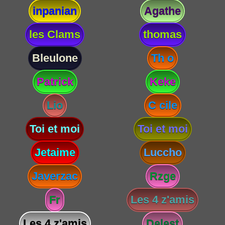
inpanian
Agathe
les Clams
thomas
Bleulone
Th o
Patrick
Keke
Lio
C cile
Toi et moi
Toi et moi
Jetaime
Luccho
Javerzac
Rzge
Fr
Les 4 z'amis
Les 4 z'amis
Delest