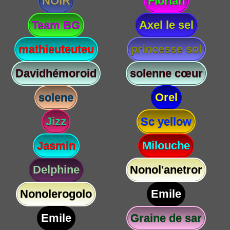
NOIR
Florian
Team BG
Axel le sel
mathieuteuteu
princesse sol
Davidhémoroid
solenne cœur
solene
Orel
Jizz
Sc yellow
Jasmin
Milouche
Delphine
Nonol'anetror
Nonolerogolo
Emile
Emile
Graine de sar