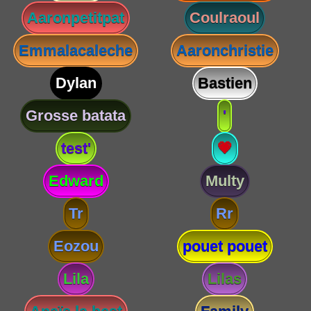
Aaronpetitpat
Coulraoul
Emmalacaleche
Aaronchristie
Dylan
Bastien
Grosse batata
'
test'
💗
Edward
Multy
Tr
Rr
Eozou
pouet pouet
Lila
Lilas