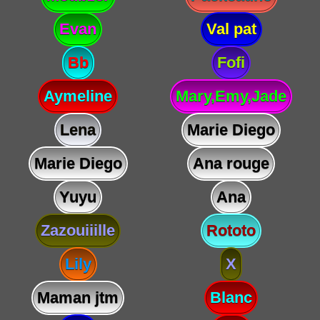
Evan
Val pat
Bb
Fofi
Aymeline
Mary,Emy,Jade
Lena
Marie Diego
Marie Diego
Ana rouge
Yuyu
Ana
Zazouiiille
Rototo
Lily
X
Maman jtm
Blanc