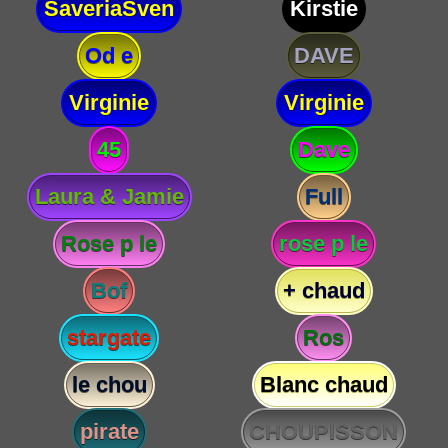
SaveriaSven
Kirstie
Od e
DAVE
Virginie
Virginie
45
Dave
Laura & Jamie
Full
Rose p le
rose p le
Bof
+ chaud
stargate
Ros
le chou
Blanc chaud
pirate
CHOUPISSON