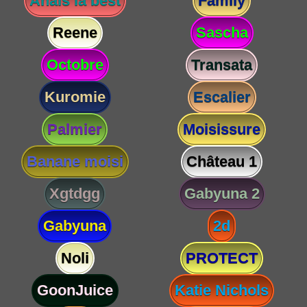
Anaïs la best
Family
Reene
Sascha
Octobre
Transata
Kuromie
Escalier
Palmier
Moisissure
Banane moisi
Château 1
Xgtdgg
Gabyuna 2
Gabyuna
2d
Noli
PROTECT
GoonJuice
Katie Nichols