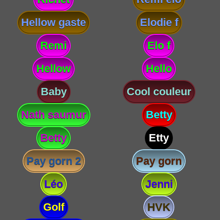
Hellow gaste
Elodie f
Remi
Elo f
Hellow
Hello
Baby
Cool couleur
Nath saumur
Betty
Betty
Etty
Pay gorn 2
Pay gorn
Léo
Jenni
Golf
HVK