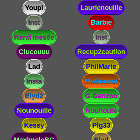
Youpi
Laurienouille
Inst
Barbie
Rend mes8e
Inst
Ciucouuu
Recup2caution
Lad
PhilMarie
Insta
Maelounet
Elyd2
G-Genzoo
Nounouille
Nounoute
Kessy
Plg33
MaximeleBG
Elyd