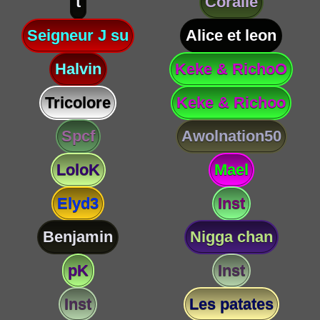
t
Coralie
Seigneur J su
Alice et leon
Halvin
Keke & RichoO
Tricolore
Keke & Richoo
Spcf
Awolnation50
LoloK
Mael
Elyd3
Inst
Benjamin
Nigga chan
pK
Inst
Inst
Les patates