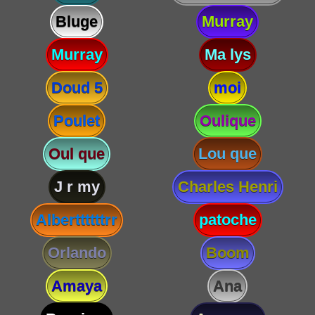
Bluge
Murray
Murray
Ma lys
Doud 5
moi
Poulet
Oulique
Oul que
Lou que
J r my
Charles Henri
Alberttttttrr
patoche
Orlando
Boom
Amaya
Ana