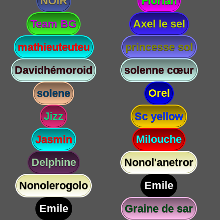
NOIR
Florian
Team BG
Axel le sel
mathieuteuteu
princesse sol
Davidhémoroid
solenne cœur
solene
Orel
Jizz
Sc yellow
Jasmin
Milouche
Delphine
Nonol'anetror
Nonolerogolo
Emile
Emile
Graine de sar