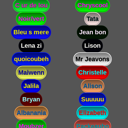
C ur de lou
Chryscool
Noir/vert
Tata
Bleu s mere
Jean bon
Lena zi
Lison
quoicoubeh
Mr Jeavons
Maiwenn
Christelle
Jalila
Alison
Bryan
Suuuuu
Albanania
Elizabeth
Moubzer
Packeauho