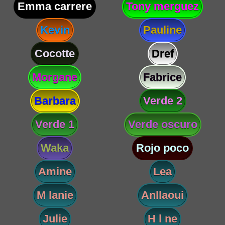
Emma carrere
Tony merguez
Kevin
Pauline
Cocotte
Dref
Morgane
Fabrice
Barbara
Verde 2
Verde 1
Verde oscuro
Waka
Rojo poco
Amine
Lea
M lanie
Anllaoui
Julie
H l ne