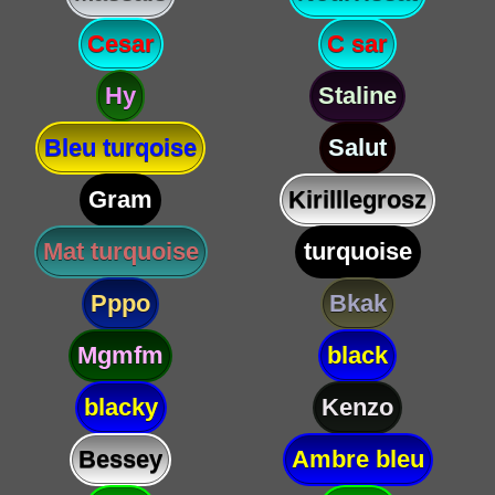
Cesar
C sar
Hy
Staline
Bleu turqoise
Salut
Gram
Kirilllegrosz
Mat turquoise
turquoise
Pppo
Bkak
Mgmfm
black
blacky
Kenzo
Bessey
Ambre bleu