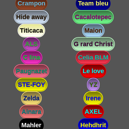
Crampon
Team bleu
Hide away
Cacalotepec
Titicaca
Maion
ALS
G rard Christ
C lina
Celia BLM
Paugnazet
Le love
STE-FOY
YZ
Zelda
Irene
Ainara
AXEL
Mahler
Hehdhrit