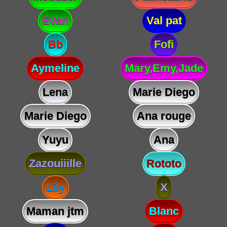
Evan
Val pat
Bb
Fofi
Aymeline
Mary,Emy,Jade
Lena
Marie Diego
Marie Diego
Ana rouge
Yuyu
Ana
Zazouiiille
Rototo
Lily
X
Maman jtm
Blanc