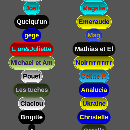
Joel
Magalie
Quelqu'un
Emeraude
gege
Mag
L on&Juliette
Mathias et El
Michael et Am
Noirrrrrrrrrr
Pouet
Celine P.
Les tuches
Analucia
Claclou
Ukraine
Brigitte
Christelle