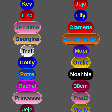
Kev
Jojo
L na
Lily
Je t aime
Clamens
Georgina
Sarahnouche
Trdt
Mopi
Couly
Orelie
Potre
Noahbis
Rachel
38cm
Princesse
Fred2
Jeje
Morty