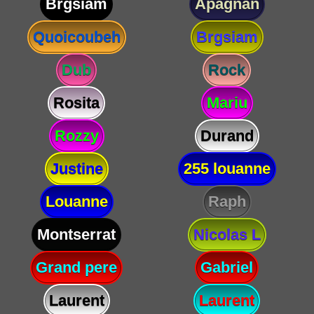
Brgsiam
Apagnan
Quoicoubeh
Brgsiam
Dub
Rock
Rosita
Mariu
Rozzy
Durand
Justine
255 louanne
Louanne
Raph
Montserrat
Nicolas L
Grand pere
Gabriel
Laurent
Laurent