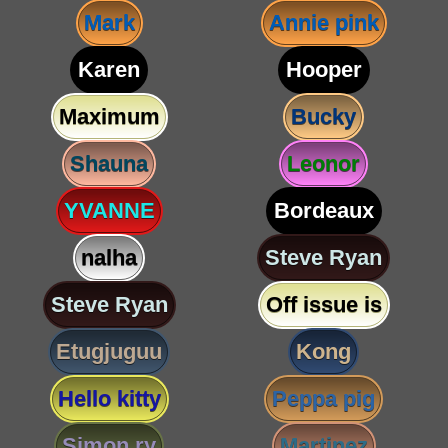
Mark
Annie pink
Karen
Hooper
Maximum
Bucky
Shauna
Leonor
YVANNE
Bordeaux
nalha
Steve Ryan
Steve Ryan
Off issue is
Etugjuguu
Kong
Hello kitty
Peppa pig
Simon ry
Martinez