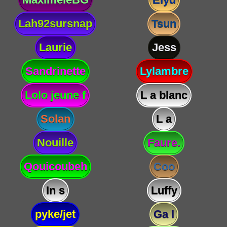
Lah92sursnap
Tsun
Laurie
Jess
Sandrinette
Lylambre
Lolo jeune f
L a blanc
Solan
L a
Nouille
Faure.
Qouicoubeh
Coo
In s
Luffy
pyke/jet
Ga l