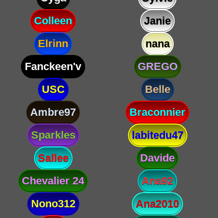
Colleen
Janie
Elrinn
nana
Fanckeen'v
GREGO
USC
Belle
Ambre97
Braconnier
Sparkles
labitedu47
Sallee
Davide
Chevalier 24
Ana92
Nono312
Ana2010