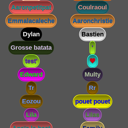
Aaronpetitpat
Coulraoul
Emmalacaleche
Aaronchristie
Dylan
Bastien
Grosse batata
'
test'
💗
Edward
Multy
Tr
Rr
Eozou
pouet pouet
Lila
Lilas