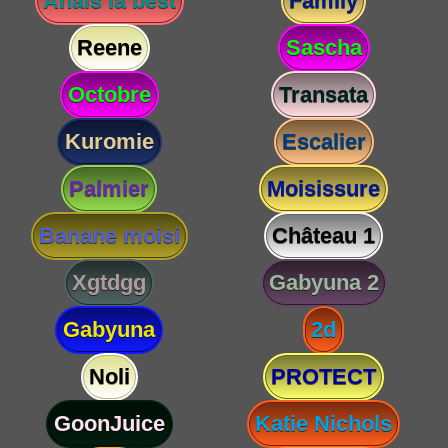
Anaïs la best
Family
Reene
Sascha
Octobre
Transata
Kuromie
Escalier
Palmier
Moisissure
Banane moisi
Château 1
Xgtdgg
Gabyuna 2
Gabyuna
2d
Noli
PROTECT
GoonJuice
Katie Nichols