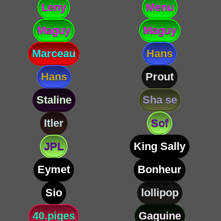
Leny
Menu
Maguy
Maguy
Marceau
Hans
Hans
Prout
Staline
Sha se
Itler
Sof
JPL
King Sally
Eymet
Bonheur
Sio
lollipop
40.piges
Gaguine