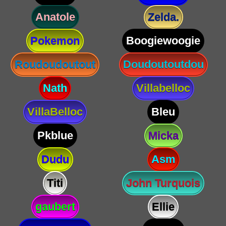
Anatole
Zelda.
Pokemon
Boogiewoogie
Roudoudoutout
Doudoutoutdou
Nath
Villabelloc
VillaBelloc
Bleu
Pkblue
Micka
Dudu
Asm
Titi
John Turquois
gaubert
Ellie