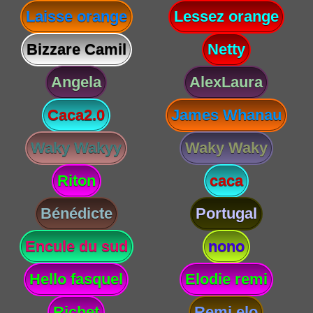
Laisse orange
Lessez orange
Bizzare Camil
Netty
Angela
AlexLaura
Caca2.0
James Whanau
Waky Wakyy
Waky Waky
Riton
caca
Bénédicte
Portugal
Encule du sud
nono
Hello fasquel
Elodie remi
Richet
Remi elo