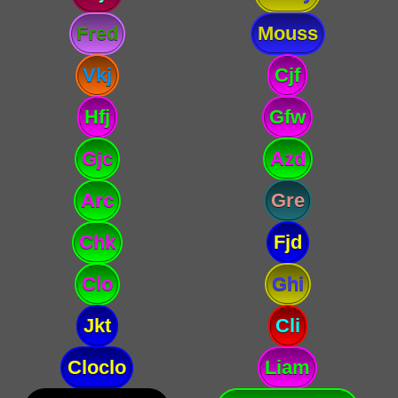
Fred
Mouss
Vkj
Cjf
Hfj
Gfw
Gjc
Azd
Arc
Gre
Chk
Fjd
Clo
Ghi
Jkt
Cli
Cloclo
Liam