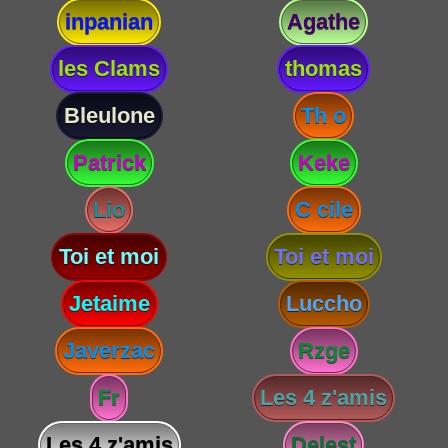
inpanian
Agathe
les Clams
thomas
Bleulone
Th o
Patrick
Keke
Lio
C cile
Toi et moi
Toi et moi
Jetaime
Luccho
Javerzac
Rzge
Fr
Les 4 z'amis
Les 4 z'amis
Delest