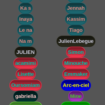
Ka s
Jennah
Inaya
Kassim
Le na
Tiago
Na m
JulienLebegue
JULIEN
Simon
acamimi
Minouche
Lisette
Emmaker
Oursomiam
Arc-en-ciel
gabriella
Mine