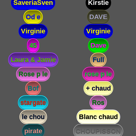
SaveriaSven
Kirstie
Od e
DAVE
Virginie
Virginie
45
Dave
Laura & Jamie
Full
Rose p le
rose p le
Bof
+ chaud
stargate
Ros
le chou
Blanc chaud
pirate
CHOUPISSON