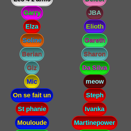
Garry
JBA
Elza
Elioth
Soline
Gareth
Berian
Sharon
Giz
Da Silva
Mic
meow
On se fait un
Steph
St phanie
Ivanka
Mouloude
Martinepower