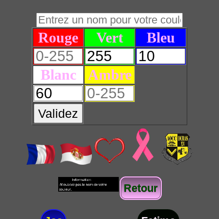
Rouge
Vert
Bleu
Blanc
Ambre
Validez
Retour