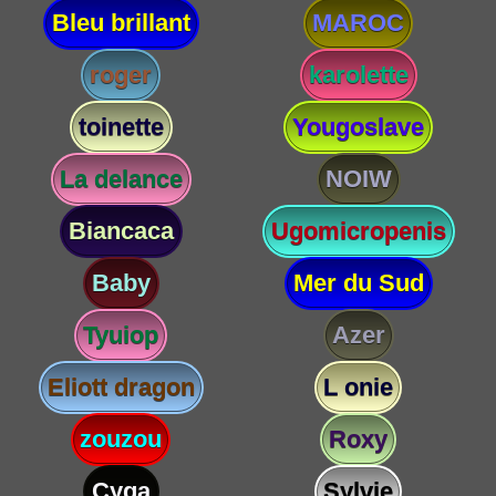
Bleu brillant
MAROC
roger
karolette
toinette
Yougoslave
La delance
NOIW
Biancaca
Ugomicropenis
Baby
Mer du Sud
Tyuiop
Azer
Eliott dragon
L onie
zouzou
Roxy
Cyga
Sylvie