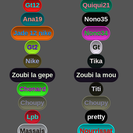
Gt12
Quiqui21
Ana19
Nono35
Jade 12 nike
Nono34
Gt2
Gt
Nike
Tika
Zoubi la gepe
Zoubi la mou
Chonard
Titi
Choupy
Choupy
Lpb
pretty
Massais
Nourrissat