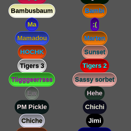
Bambusbaum
Bambi
Ma
;(
Mamadou
Marten
HOCHK
Sunset
Tigers 3
Tigers 2
Tiigggeerrsss
Sassy sorbet
Ew
Hehe
PM Pickle
Chichi
Chiche
Jimi