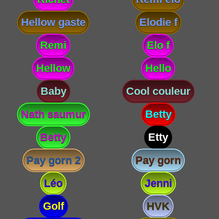
Hellow gaste
Elodie f
Remi
Elo f
Hellow
Hello
Baby
Cool couleur
Nath saumur
Betty
Betty
Etty
Pay gorn 2
Pay gorn
Léo
Jenni
Golf
HVK