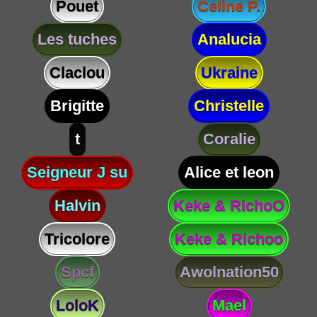
Pouet
Celine P.
Les tuches
Analucia
Claclou
Ukraine
Brigitte
Christelle
t
Coralie
Seigneur J su
Alice et leon
Halvin
Keke & RichoO
Tricolore
Keke & Richoo
Spcf
Awolnation50
LoloK
Mael