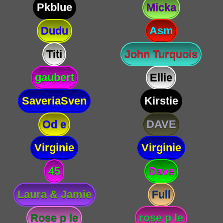
Pkblue
Micka
Dudu
Asm
Titi
John Turquois
gaubert
Ellie
SaveriaSven
Kirstie
Od e
DAVE
Virginie
Virginie
45
Dave
Laura & Jamie
Full
Rose p le
rose p le