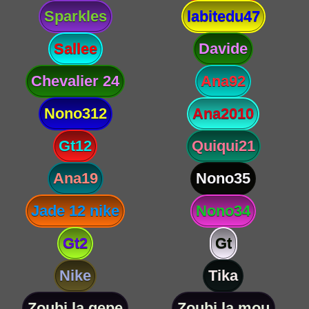
Sparkles
labitedu47
Sallee
Davide
Chevalier 24
Ana92
Nono312
Ana2010
Gt12
Quiqui21
Ana19
Nono35
Jade 12 nike
Nono34
Gt2
Gt
Nike
Tika
Zoubi la gepe
Zoubi la mou