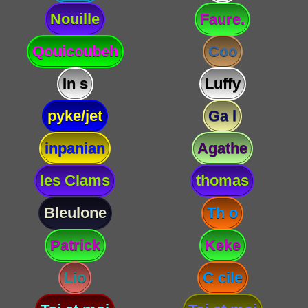
Nouille
Faure.
Qouicoubeh
Coo
In s
Luffy
pyke/jet
Ga l
inpanian
Agathe
les Clams
thomas
Bleulone
Th o
Patrick
Keke
Lio
C cile