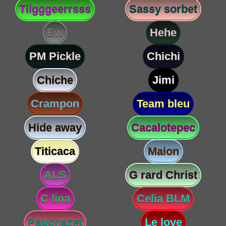
Tiigggeerrsss
Sassy sorbet
Ew
Hehe
PM Pickle
Chichi
Chiche
Jimi
Crampon
Team bleu
Hide away
Cacalotepec
Titicaca
Maion
ALS
G rard Christ
C lina
Celia BLM
Paugnazet
Le love