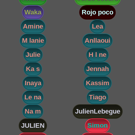
Waka
Rojo poco
Amine
Lea
M lanie
Anllaoui
Julie
H l ne
Ka s
Jennah
Inaya
Kassim
Le na
Tiago
Na m
JulienLebegue
JULIEN
Simon