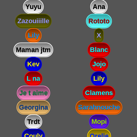
Yuyu
Ana
Zazouiiille
Rototo
Lily
X
Maman jtm
Blanc
Kev
Jojo
L na
Lily
Je t aime
Clamens
Georgina
Sarahnouche
Trdt
Mopi
Couly
Orelie