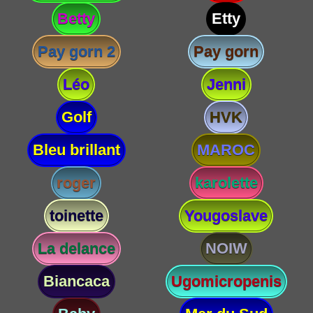
Betty
Etty
Pay gorn 2
Pay gorn
Léo
Jenni
Golf
HVK
Bleu brillant
MAROC
roger
karolette
toinette
Yougoslave
La delance
NOIW
Biancaca
Ugomicropenis