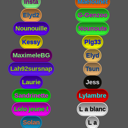
Insta
Maelounet
Elyd2
G-Genzoo
Nounouille
Nounoute
Kessy
Plg33
MaximeleBG
Elyd
Lah92sursnap
Tsun
Laurie
Jess
Sandrinette
Lylambre
Lolo jeune f
L a blanc
Solan
L a