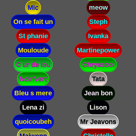
Mic
meow
On se fait un
Steph
St phanie
Ivanka
Mouloude
Martinepower
C ur de lou
Chryscool
Noir/vert
Tata
Bleu s mere
Jean bon
Lena zi
Lison
quoicoubeh
Mr Jeavons
Maiwenn
Christelle