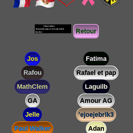
Retour
Jos
Fatima
Rafou
Rafael et pap
MathClem
Laguilb
GA
Amour AG
Jelle
’ejoejebrlk3
Paul Walker
Adan