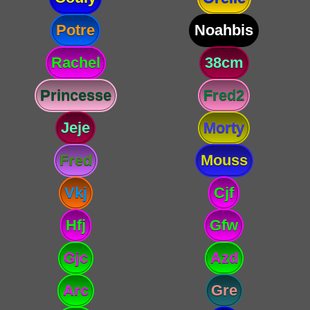
Potre
Noahbis
Rachel
38cm
Princesse
Fred2
Jeje
Morty
Fred
Mouss
Vkj
Cjf
Hfj
Gfw
Gjc
Azd
Arc
Gre