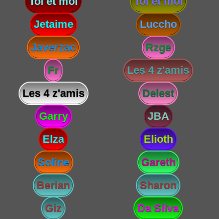
Toi et moi
Toi et moi
Jetaime
Luccho
Javerzac
Rzge
Fr
Les 4 z'amis
Les 4 z'amis
Delest
Garry
JBA
Elza
Elioth
Soline
Gareth
Berian
Sharon
Giz
Da Silva