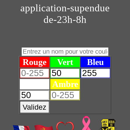
application-supendue
de-23h-8h
Rouge
Vert
Bleu
Blanc
Ambre
Validez