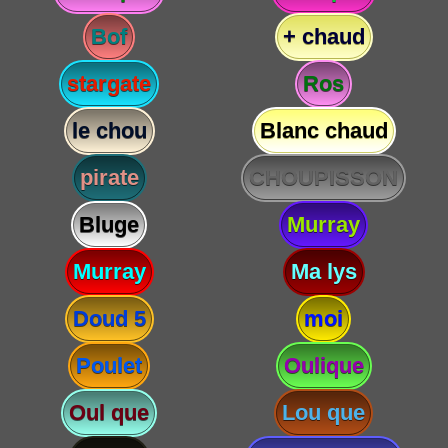
Bof
+ chaud
stargate
Ros
le chou
Blanc chaud
pirate
CHOUPISSON
Bluge
Murray
Murray
Ma lys
Doud 5
moi
Poulet
Oulique
Oul que
Lou que