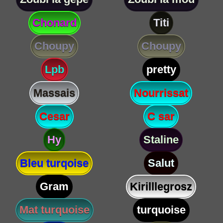
Chonard
Titi
Choupy
Choupy
Lpb
pretty
Massais
Nourrissat
Cesar
C sar
Hy
Staline
Bleu turqoise
Salut
Gram
Kirilllegrosz
Mat turquoise
turquoise