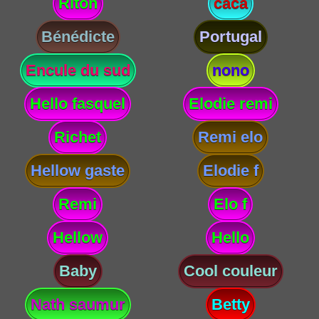
Riton
caca
Bénédicte
Portugal
Encule du sud
nono
Hello fasquel
Elodie remi
Richet
Remi elo
Hellow gaste
Elodie f
Remi
Elo f
Hellow
Hello
Baby
Cool couleur
Nath saumur
Betty