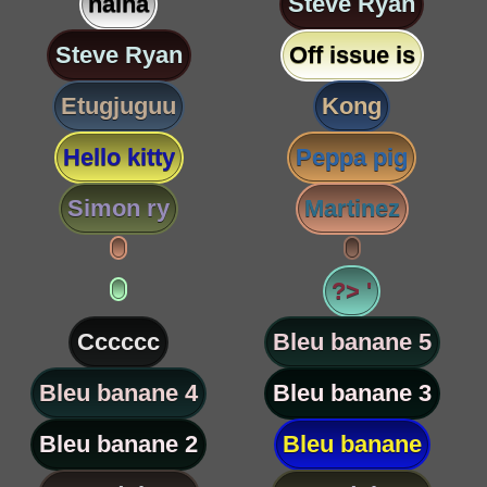
nalha
Steve Ryan
Steve Ryan
Off issue is
Etugjuguu
Kong
Hello kitty
Peppa pig
Simon ry
Martinez
?> '
Cccccc
Bleu banane 5
Bleu banane 4
Bleu banane 3
Bleu banane 2
Bleu banane