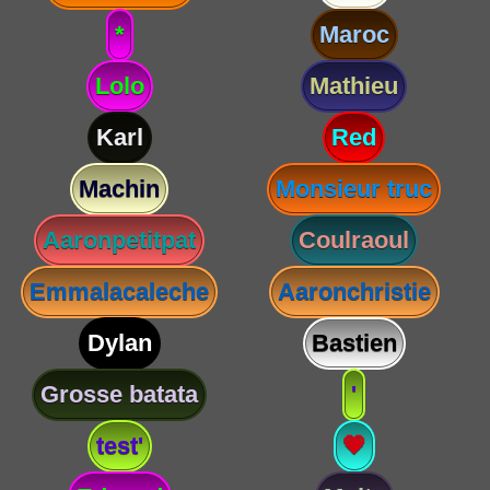
*
Maroc
Lolo
Mathieu
Karl
Red
Machin
Monsieur truc
Aaronpetitpat
Coulraoul
Emmalacaleche
Aaronchristie
Dylan
Bastien
Grosse batata
'
test'
💗