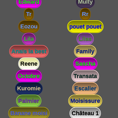
Edward
Multy
Tr
Rr
Eozou
pouet pouet
Lila
Lilas
Anaïs la best
Family
Reene
Sascha
Octobre
Transata
Kuromie
Escalier
Palmier
Moisissure
Banane moisi
Château 1