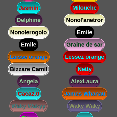
Jasmin
Milouche
Delphine
Nonol'anetror
Nonolerogolo
Emile
Emile
Graine de sar
Laisse orange
Lessez orange
Bizzare Camil
Netty
Angela
AlexLaura
Caca2.0
James Whanau
Waky Wakyy
Waky Waky