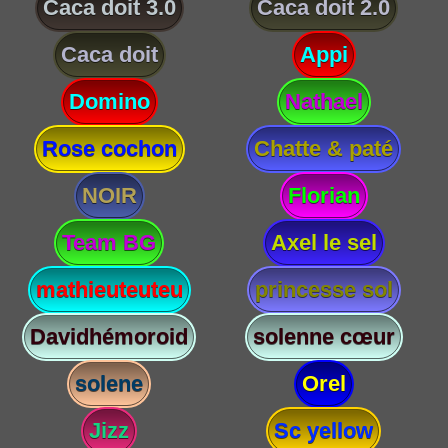
Caca doit 3.0
Caca doit 2.0
Caca doit
Appi
Domino
Nathael
Rose cochon
Chatte & paté
NOIR
Florian
Team BG
Axel le sel
mathieuteuteu
princesse sol
Davidhémoroid
solenne cœur
solene
Orel
Jizz
Sc yellow