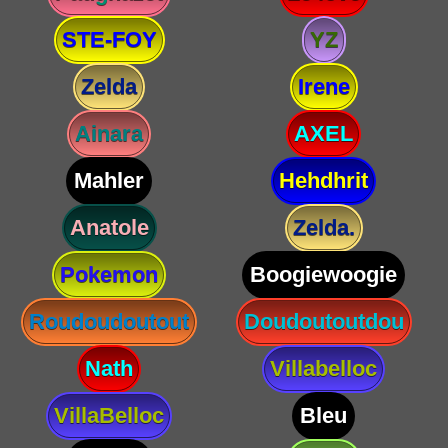
STE-FOY
YZ
Zelda
Irene
Ainara
AXEL
Mahler
Hehdhrit
Anatole
Zelda.
Pokemon
Boogiewoogie
Roudoudoutout
Doudoutoutdou
Nath
Villabelloc
VillaBelloc
Bleu