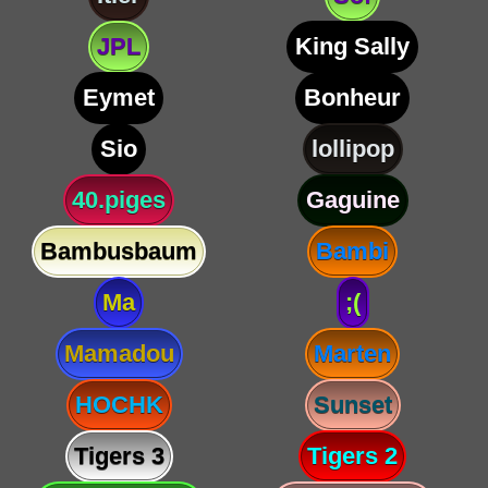
JPL
King Sally
Eymet
Bonheur
Sio
lollipop
40.piges
Gaguine
Bambusbaum
Bambi
Ma
;(
Mamadou
Marten
HOCHK
Sunset
Tigers 3
Tigers 2