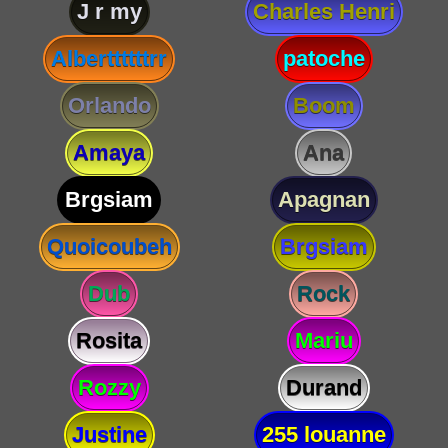
J r my
Charles Henri
Alberttttttrr
patoche
Orlando
Boom
Amaya
Ana
Brgsiam
Apagnan
Quoicoubeh
Brgsiam
Dub
Rock
Rosita
Mariu
Rozzy
Durand
Justine
255 louanne