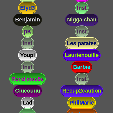
Elyd3
Inst
Benjamin
Nigga chan
pK
Inst
Inst
Les patates
Youpi
Laurienouille
Inst
Barbie
Rend mes8e
Inst
Ciucouuu
Recup2caution
Lad
PhilMarie