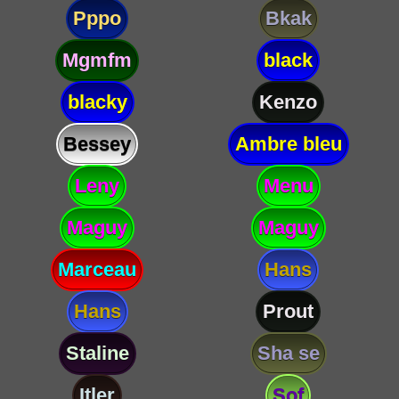
Pppo
Bkak
Mgmfm
black
blacky
Kenzo
Bessey
Ambre bleu
Leny
Menu
Maguy
Maguy
Marceau
Hans
Hans
Prout
Staline
Sha se
Itler
Sof