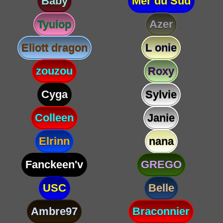
Baby
Mer du Sud
Tyuiop
Azer
Eliott dragon
L onie
zouzou
Roxy
Cyga
Sylvie
Colleen
Janie
Elrinn
nana
Fanckeen'v
GREGO
USC
Belle
Ambre97
Braconnier