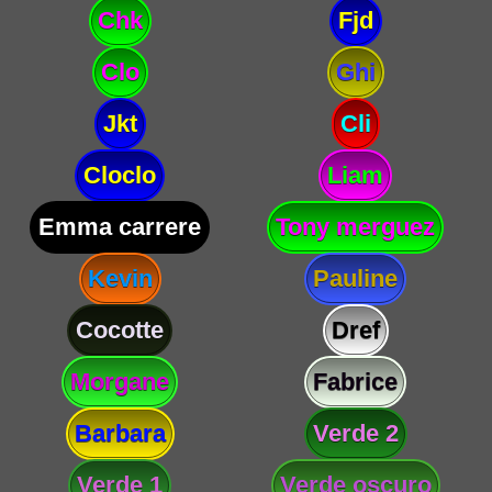
Chk
Fjd
Clo
Ghi
Jkt
Cli
Cloclo
Liam
Emma carrere
Tony merguez
Kevin
Pauline
Cocotte
Dref
Morgane
Fabrice
Barbara
Verde 2
Verde 1
Verde oscuro