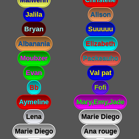
Jalila
Alison
Bryan
Suuuuu
Albanania
Elizabeth
Moubzer
Packeauho
Evan
Val pat
Bb
Fofi
Aymeline
Mary,Emy,Jade
Lena
Marie Diego
Marie Diego
Ana rouge