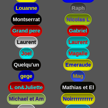
Louanne
Raph
Montserrat
Nicolas L
Grand pere
Gabriel
Laurent
Laurent
Joel
Magalie
Quelqu'un
Emeraude
gege
Mag
L on&Juliette
Mathias et El
Michael et Am
Noirrrrrrrrrr