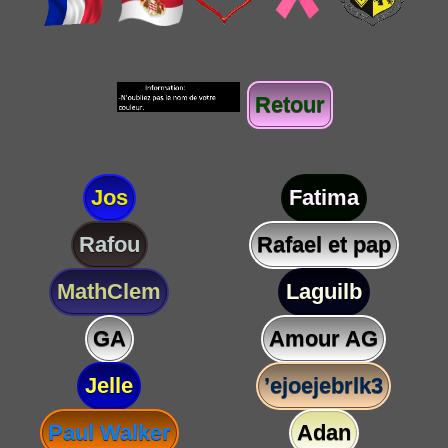
Retour
Jos
Fatima
Rafou
Rafael et pap
MathClem
Laguilb
GA
Amour AG
Jelle
’ejoejebrlk3
Paul Walker
Adan