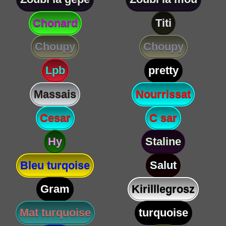
Chonard
Titi
Choupy
Choupy
Lpb
pretty
Massais
Nourrissat
Cesar
C sar
Hy
Staline
Bleu turqoise
Salut
Gram
Kirilllegrosz
Mat turquoise
turquoise