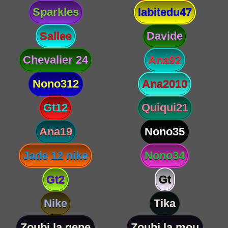
Sparkles
labitedu47
Sallee
Davide
Chevalier 24
Ana92
Nono312
Ana2010
Gt12
Quiqui21
Ana19
Nono35
Jade 12 nike
Nono34
Gt2
Gt
Nike
Tika
Zoubi la gepe
Zoubi la mou