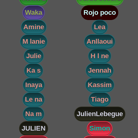
Waka
Rojo poco
Amine
Lea
M lanie
Anllaoui
Julie
H l ne
Ka s
Jennah
Inaya
Kassim
Le na
Tiago
Na m
JulienLebegue
JULIEN
Simon