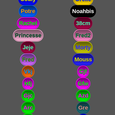
Potre
Noahbis
Rachel
38cm
Princesse
Fred2
Jeje
Morty
Fred
Mouss
Vkj
Cjf
Hfj
Gfw
Gjc
Azd
Arc
Gre