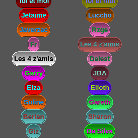
Toi et moi
Toi et moi
Jetaime
Luccho
Javerzac
Rzge
Fr
Les 4 z'amis
Les 4 z'amis
Delest
Garry
JBA
Elza
Elioth
Soline
Gareth
Berian
Sharon
Giz
Da Silva