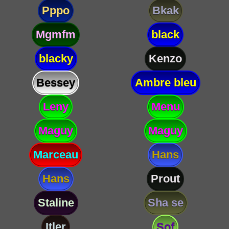
Pppo
Bkak
Mgmfm
black
blacky
Kenzo
Bessey
Ambre bleu
Leny
Menu
Maguy
Maguy
Marceau
Hans
Hans
Prout
Staline
Sha se
Itler
Sof