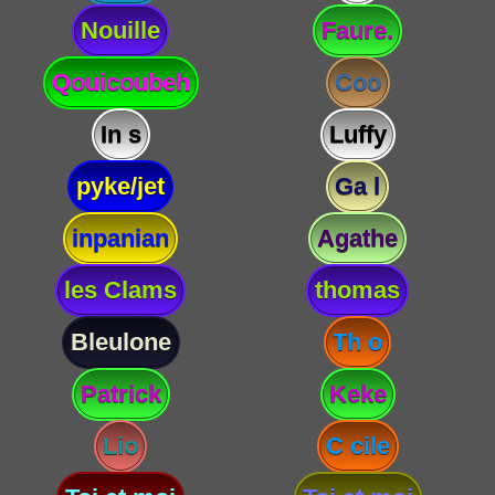
Nouille
Faure.
Qouicoubeh
Coo
In s
Luffy
pyke/jet
Ga l
inpanian
Agathe
les Clams
thomas
Bleulone
Th o
Patrick
Keke
Lio
C cile