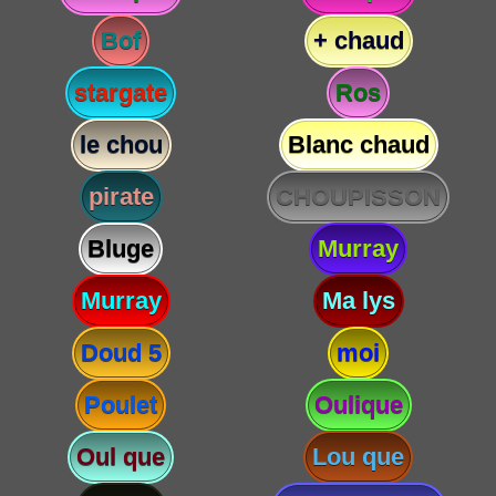
Bof
+ chaud
stargate
Ros
le chou
Blanc chaud
pirate
CHOUPISSON
Bluge
Murray
Murray
Ma lys
Doud 5
moi
Poulet
Oulique
Oul que
Lou que