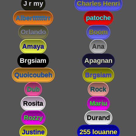
J r my
Charles Henri
Alberttttttrr
patoche
Orlando
Boom
Amaya
Ana
Brgsiam
Apagnan
Quoicoubeh
Brgsiam
Dub
Rock
Rosita
Mariu
Rozzy
Durand
Justine
255 louanne