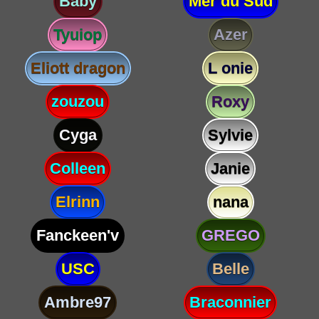
Baby
Mer du Sud
Tyuiop
Azer
Eliott dragon
L onie
zouzou
Roxy
Cyga
Sylvie
Colleen
Janie
Elrinn
nana
Fanckeen'v
GREGO
USC
Belle
Ambre97
Braconnier