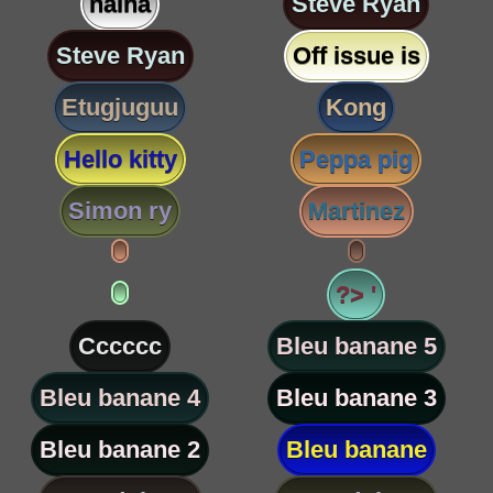
nalha
Steve Ryan
Steve Ryan
Off issue is
Etugjuguu
Kong
Hello kitty
Peppa pig
Simon ry
Martinez
?> '
Cccccc
Bleu banane 5
Bleu banane 4
Bleu banane 3
Bleu banane 2
Bleu banane