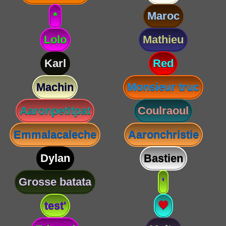
*
Maroc
Lolo
Mathieu
Karl
Red
Machin
Monsieur truc
Aaronpetitpat
Coulraoul
Emmalacaleche
Aaronchristie
Dylan
Bastien
Grosse batata
'
test'
💗