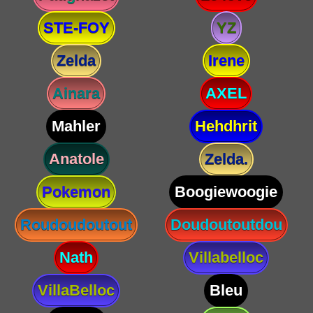
STE-FOY
YZ
Zelda
Irene
Ainara
AXEL
Mahler
Hehdhrit
Anatole
Zelda.
Pokemon
Boogiewoogie
Roudoudoutout
Doudoutoutdou
Nath
Villabelloc
VillaBelloc
Bleu