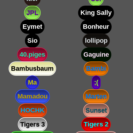
JPL
King Sally
Eymet
Bonheur
Sio
lollipop
40.piges
Gaguine
Bambusbaum
Bambi
Ma
;(
Mamadou
Marten
HOCHK
Sunset
Tigers 3
Tigers 2