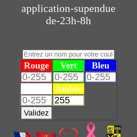
application-supendue
de-23h-8h
Rouge
Vert
Bleu
Blanc
Ambre
Validez