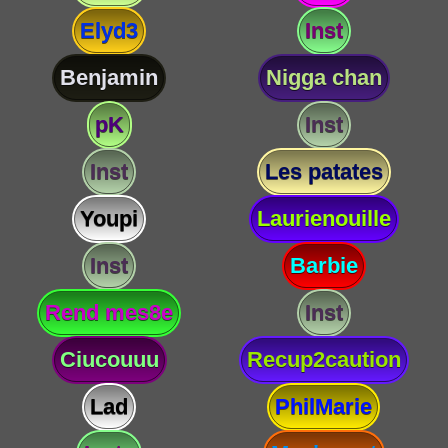
Elyd3
Inst
Benjamin
Nigga chan
pK
Inst
Inst
Les patates
Youpi
Laurienouille
Inst
Barbie
Rend mes8e
Inst
Ciucouuu
Recup2caution
Lad
PhilMarie