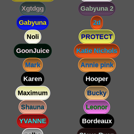
Xgtdgg
Gabyuna 2
Gabyuna
2d
Noli
PROTECT
GoonJuice
Katie Nichols
Mark
Annie pink
Karen
Hooper
Maximum
Bucky
Shauna
Leonor
YVANNE
Bordeaux