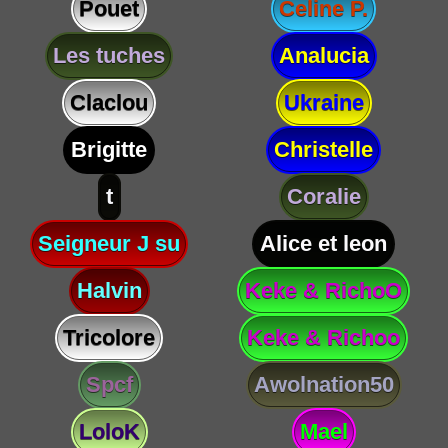
Pouet
Celine P.
Les tuches
Analucia
Claclou
Ukraine
Brigitte
Christelle
t
Coralie
Seigneur J su
Alice et leon
Halvin
Keke & RichoO
Tricolore
Keke & Richoo
Spcf
Awolnation50
LoloK
Mael