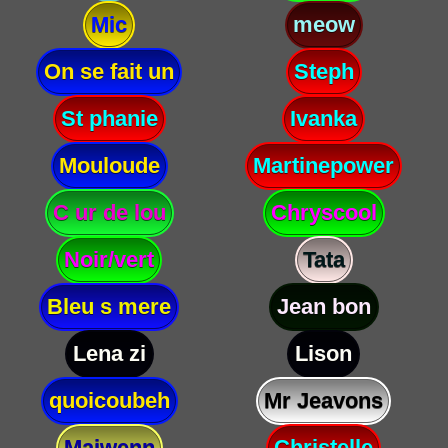
Mic
meow
On se fait un
Steph
St phanie
Ivanka
Mouloude
Martinepower
C ur de lou
Chryscool
Noir/vert
Tata
Bleu s mere
Jean bon
Lena zi
Lison
quoicoubeh
Mr Jeavons
Maiwenn
Christelle