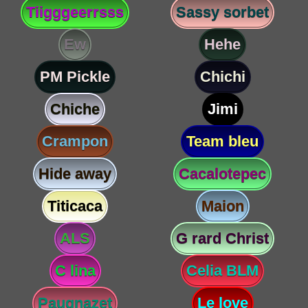
Tiigggeerrsss
Sassy sorbet
Ew
Hehe
PM Pickle
Chichi
Chiche
Jimi
Crampon
Team bleu
Hide away
Cacalotepec
Titicaca
Maion
ALS
G rard Christ
C lina
Celia BLM
Paugnazet
Le love