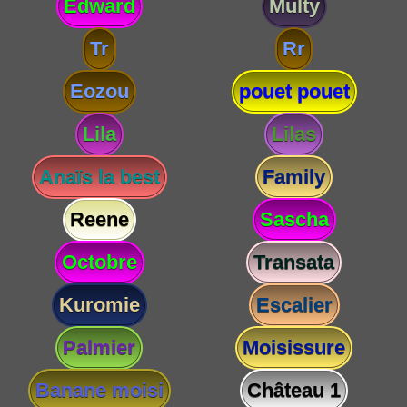
Edward
Multy
Tr
Rr
Eozou
pouet pouet
Lila
Lilas
Anaïs la best
Family
Reene
Sascha
Octobre
Transata
Kuromie
Escalier
Palmier
Moisissure
Banane moisi
Château 1