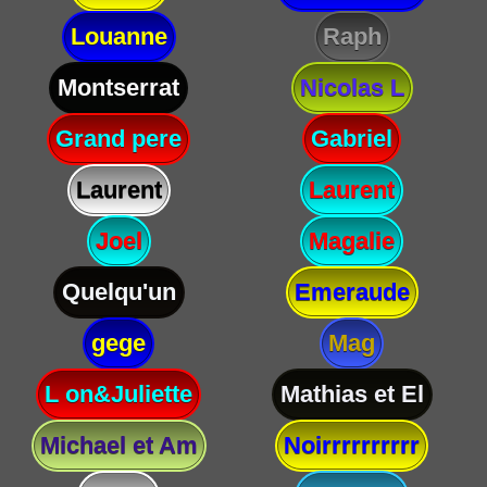
Louanne
Raph
Montserrat
Nicolas L
Grand pere
Gabriel
Laurent
Laurent
Joel
Magalie
Quelqu'un
Emeraude
gege
Mag
L on&Juliette
Mathias et El
Michael et Am
Noirrrrrrrrrr