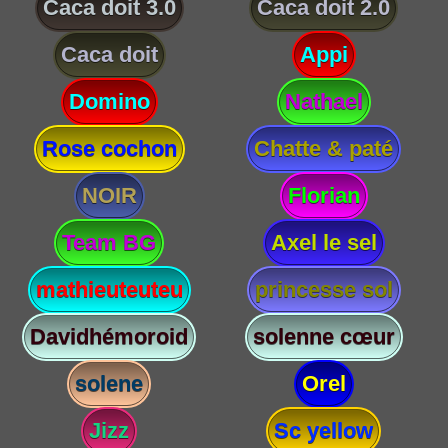
Caca doit 3.0
Caca doit 2.0
Caca doit
Appi
Domino
Nathael
Rose cochon
Chatte & paté
NOIR
Florian
Team BG
Axel le sel
mathieuteuteu
princesse sol
Davidhémoroid
solenne cœur
solene
Orel
Jizz
Sc yellow