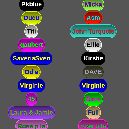
Pkblue
Micka
Dudu
Asm
Titi
John Turquois
gaubert
Ellie
SaveriaSven
Kirstie
Od e
DAVE
Virginie
Virginie
45
Dave
Laura & Jamie
Full
Rose p le
rose p le