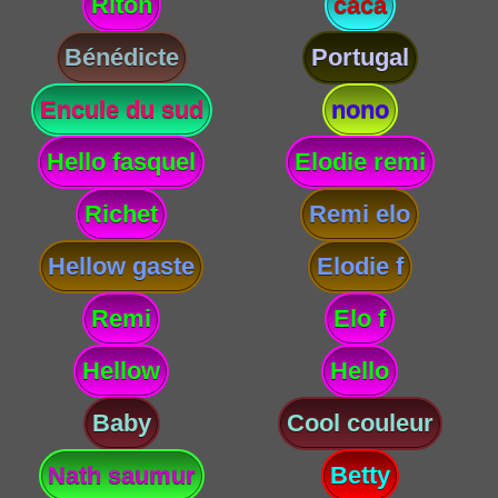
Riton
caca
Bénédicte
Portugal
Encule du sud
nono
Hello fasquel
Elodie remi
Richet
Remi elo
Hellow gaste
Elodie f
Remi
Elo f
Hellow
Hello
Baby
Cool couleur
Nath saumur
Betty