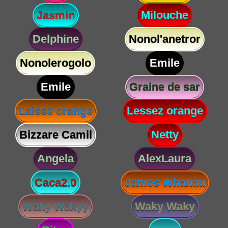
Jasmin
Milouche
Delphine
Nonol'anetror
Nonolerogolo
Emile
Emile
Graine de sar
Laisse orange
Lessez orange
Bizzare Camil
Netty
Angela
AlexLaura
Caca2.0
James Whanau
Waky Wakyy
Waky Waky