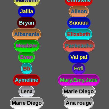
Jalila
Alison
Bryan
Suuuuu
Albanania
Elizabeth
Moubzer
Packeauho
Evan
Val pat
Bb
Fofi
Aymeline
Mary,Emy,Jade
Lena
Marie Diego
Marie Diego
Ana rouge