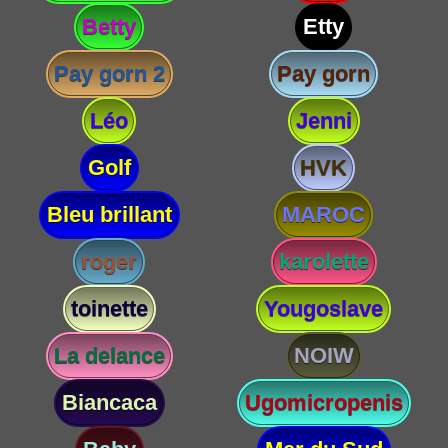
Betty
Etty
Pay gorn 2
Pay gorn
Léo
Jenni
Golf
HVK
Bleu brillant
MAROC
roger
karolette
toinette
Yougoslave
La delance
NOIW
Biancaca
Ugomicropenis