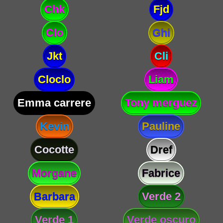
Chk
Fjd
Clo
Ghi
Jkt
Cli
Cloclo
Liam
Emma carrere
Tony merguez
Kevin
Pauline
Cocotte
Dref
Morgane
Fabrice
Barbara
Verde 2
Verde 1
Verde oscuro