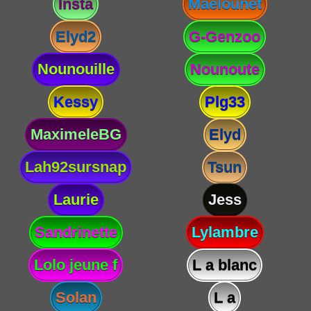
Insta
Maelounet
Elyd2
G-Genzoo
Nounouille
Nounoute
Kessy
Plg33
MaximeleBG
Elyd
Lah92sursnap
Tsun
Laurie
Jess
Sandrinette
Lylambre
Lolo jeune f
L a blanc
Solan
L a