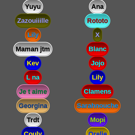
Yuyu
Ana
Zazouiiille
Rototo
Lily
X
Maman jtm
Blanc
Kev
Jojo
L na
Lily
Je t aime
Clamens
Georgina
Sarahnouche
Trdt
Mopi
Couly
Orelie