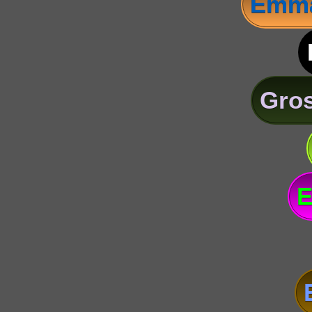
Emma
Gros
E