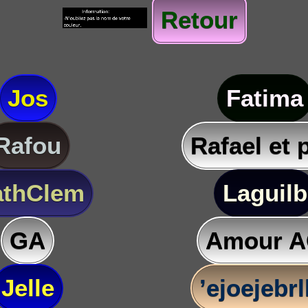
Retour
Jos
Fatima
Rafou
Rafael et 
thClem
Laguilb
GA
Amour 
Jelle
’ejoejebr