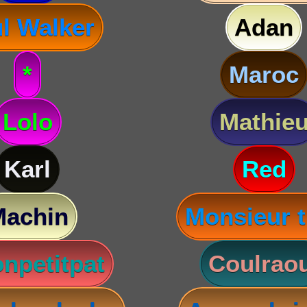
l Walker
Adan
*
Maroc
Lolo
Mathie
Karl
Red
Machin
Monsieur t
npetitpat
Coulraou