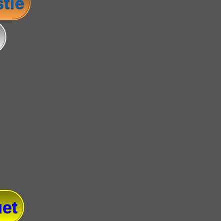
tie
et