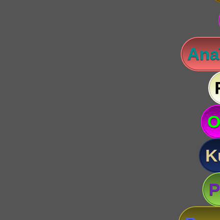
Anaï
O
K
P