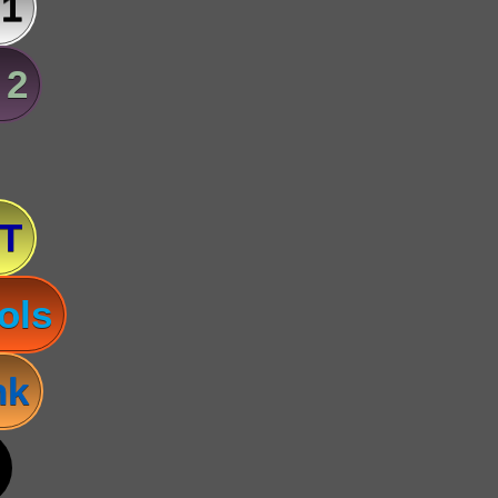
 1
 2
T
ols
nk