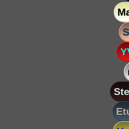
M
S
Y
St
Et