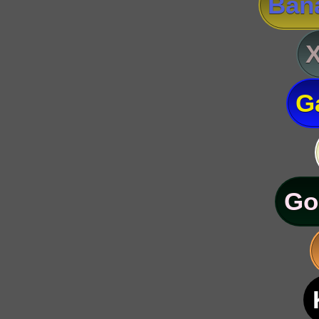
Ban
G
Go