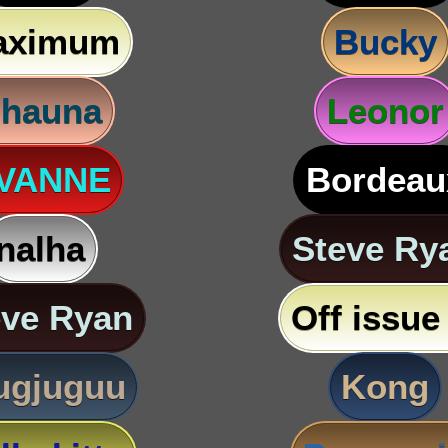
aximum
Bucky
hauna
Leonor
VANNE
Bordeau
nalha
Steve Ry
eve Ryan
Off issue 
ugjuguu
Kong