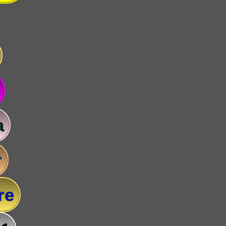
a
r
re