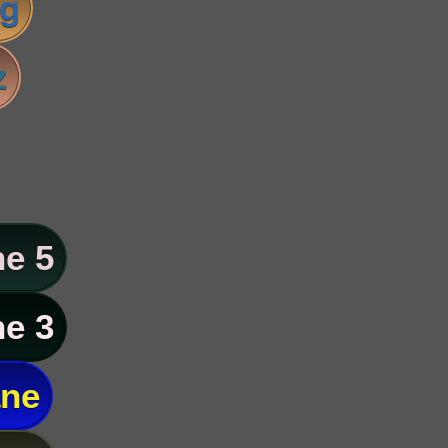
ig
z
e 5
e 3
ane