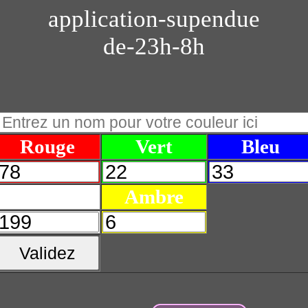
application-supendue
de-23h-8h
Rouge
Vert
Bleu
Blanc
Ambre
Validez