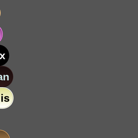
x
an
is