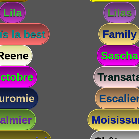
Lila
Lilas
s la best
Family
Reene
Sascha
ctobre
Transat
uromie
Escalie
almier
Moisissu