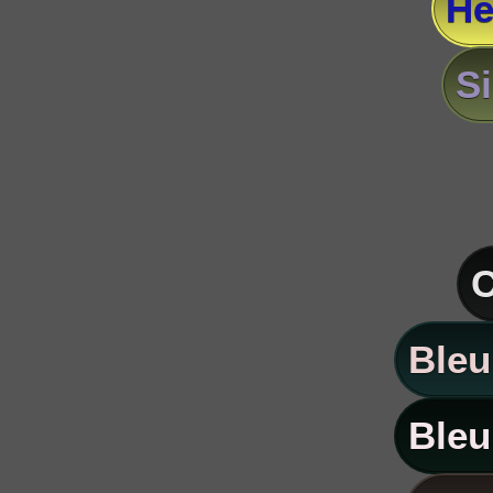
He
S
C
Bleu
Bleu