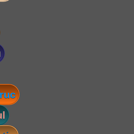
u
ruc
l