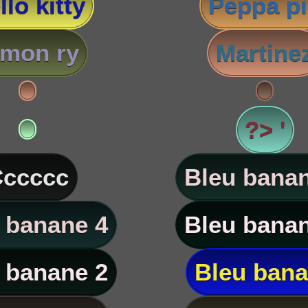
llo kitty
Peppa p
imon ry
Martine
?> '
ccccc
Bleu banan
 banane 4
Bleu banan
 banane 2
Bleu ban