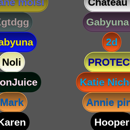
ane moisi
Château
Xgtdgg
Gabyuna
abyuna
2d
Noli
PROTEC
onJuice
Katie Nich
Mark
Annie pi
Karen
Hooper