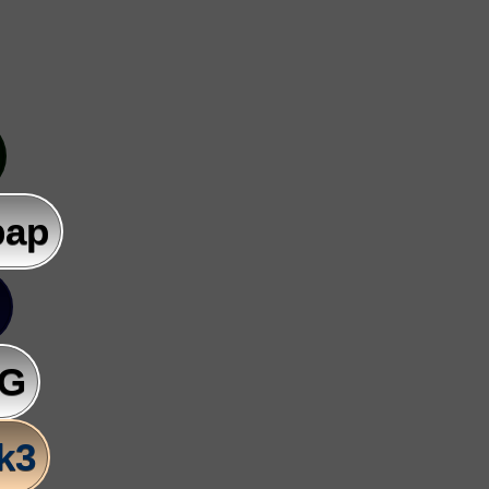
pap
AG
lk3