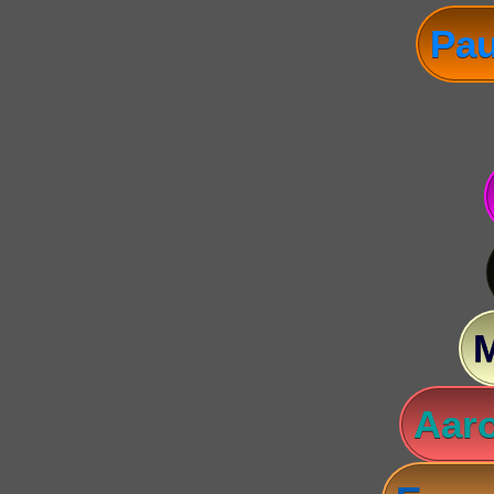
Pau
Aaro