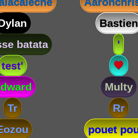
lacaleche
Aaronchris
Dylan
Bastien
se batata
'
test'
💗
dward
Multy
Tr
Rr
Eozou
pouet pou