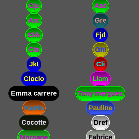
Gjc
Azd
Arc
Gre
Chk
Fjd
Clo
Ghi
Jkt
Cli
Cloclo
Liam
Emma carrere
Tony merguez
Kevin
Pauline
Cocotte
Dref
Morgane
Fabrice