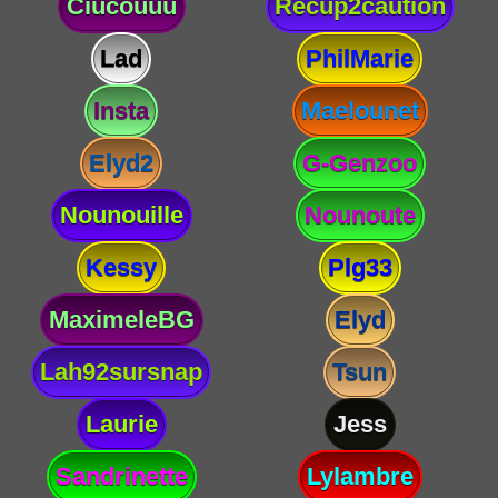
Ciucouuu
Recup2caution
Lad
PhilMarie
Insta
Maelounet
Elyd2
G-Genzoo
Nounouille
Nounoute
Kessy
Plg33
MaximeleBG
Elyd
Lah92sursnap
Tsun
Laurie
Jess
Sandrinette
Lylambre