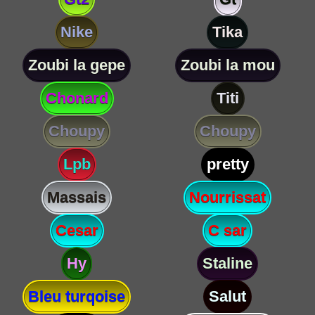
Nike
Tika
Zoubi la gepe
Zoubi la mou
Chonard
Titi
Choupy
Choupy
Lpb
pretty
Massais
Nourrissat
Cesar
C sar
Hy
Staline
Bleu turqoise
Salut