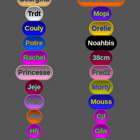
Trdt
Mopi
Couly
Orelie
Potre
Noahbis
Rachel
38cm
Princesse
Fred2
Jeje
Morty
Fred
Mouss
Vkj
Cjf
Hfj
Gfw