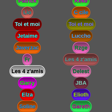
Patrick
Keke
Lio
C cile
Toi et moi
Toi et moi
Jetaime
Luccho
Javerzac
Rzge
Fr
Les 4 z'amis
Les 4 z'amis
Delest
Garry
JBA
Elza
Elioth
Soline
Gareth