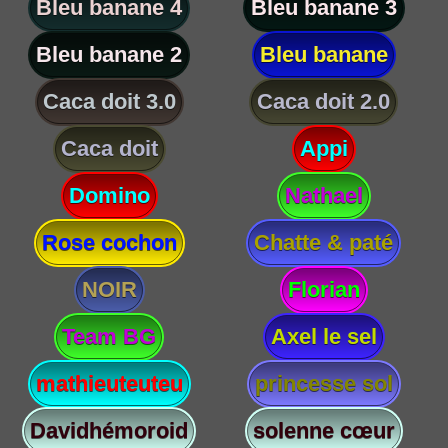
Bleu banane 4
Bleu banane 3
Bleu banane 2
Bleu banane
Caca doit 3.0
Caca doit 2.0
Caca doit
Appi
Domino
Nathael
Rose cochon
Chatte & paté
NOIR
Florian
Team BG
Axel le sel
mathieuteuteu
princesse sol
Davidhémoroid
solenne cœur