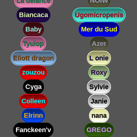
La delance
NOIW
Biancaca
Ugomicropenis
Baby
Mer du Sud
Tyuiop
Azer
Eliott dragon
L onie
zouzou
Roxy
Cyga
Sylvie
Colleen
Janie
Elrinn
nana
Fanckeen'v
GREGO