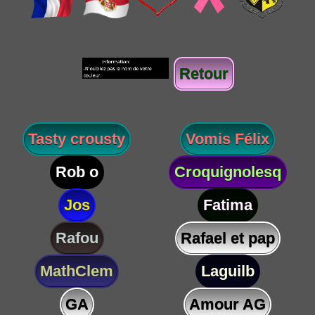
Retour
Tasty crousty
Vomis Félix
Rob o
Croquignolesq
Jos
Fatima
Rafou
Rafael et pap
MathClem
Laguilb
GA
Amour AG