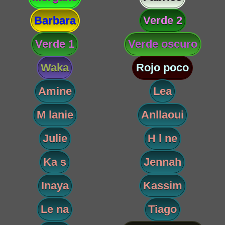
Barbara
Verde 2
Verde 1
Verde oscuro
Waka
Rojo poco
Amine
Lea
M lanie
Anllaoui
Julie
H l ne
Ka s
Jennah
Inaya
Kassim
Le na
Tiago