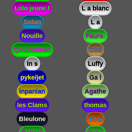
Lolo jeune f
L a blanc
Solan
L a
Nouille
Faure.
Qouicoubeh
Coo
In s
Luffy
pyke/jet
Ga l
inpanian
Agathe
les Clams
thomas
Bleulone
Th o