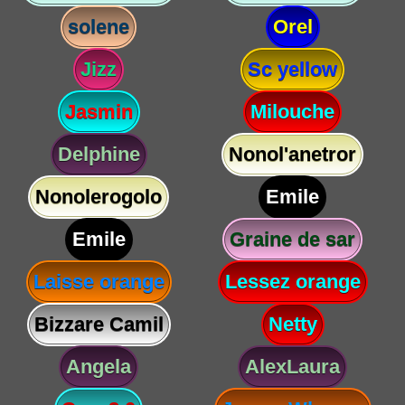
solene
Orel
Jizz
Sc yellow
Jasmin
Milouche
Delphine
Nonol'anetror
Nonolerogolo
Emile
Emile
Graine de sar
Laisse orange
Lessez orange
Bizzare Camil
Netty
Angela
AlexLaura