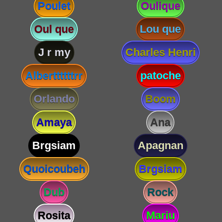
Poulet
Oulique
Oul que
Lou que
J r my
Charles Henri
Alberttttttrr
patoche
Orlando
Boom
Amaya
Ana
Brgsiam
Apagnan
Quoicoubeh
Brgsiam
Dub
Rock
Rosita
Mariu