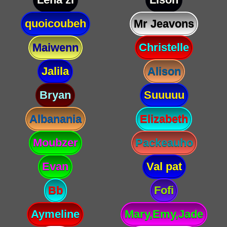
quoicoubeh
Mr Jeavons
Maiwenn
Christelle
Jalila
Alison
Bryan
Suuuuu
Albanania
Elizabeth
Moubzer
Packeauho
Evan
Val pat
Bb
Fofi
Aymeline
Mary,Emy,Jade