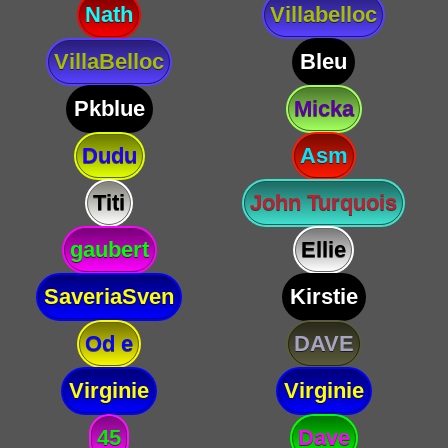
Nath
Villabelloc
VillaBelloc
Bleu
Pkblue
Micka
Dudu
Asm
Titi
John Turquois
gaubert
Ellie
SaveriaSven
Kirstie
Od e
DAVE
Virginie
Virginie
45
Dave