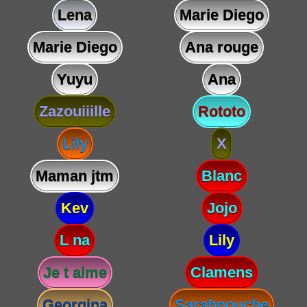
Lena
Marie Diego
Marie Diego
Ana rouge
Yuyu
Ana
Zazouiiille
Rototo
Lily
X
Maman jtm
Blanc
Kev
Jojo
L na
Lily
Je t aime
Clamens
Georgina
Sarahnouche