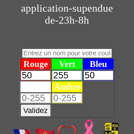
application-supendue
de-23h-8h
Rouge
Vert
Bleu
Blanc
Ambre
Validez