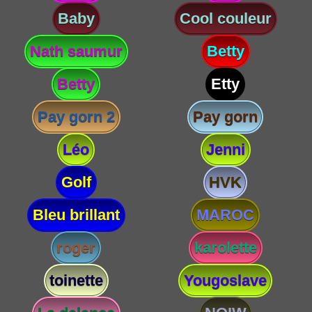
Baby
Cool couleur
Nath saumur
Betty
Betty
Etty
Pay gorn 2
Pay gorn
Léo
Jenni
Golf
HVK
Bleu brillant
MAROC
roger
karolette
toinette
Yougoslave