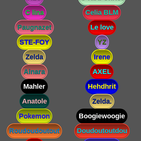
C lina
Celia BLM
Paugnazet
Le love
STE-FOY
YZ
Zelda
Irene
Ainara
AXEL
Mahler
Hehdhrit
Anatole
Zelda.
Pokemon
Boogiewoogie
Roudoudoutout
Doudoutoutdou