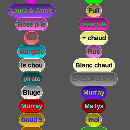
Laura & Jamie
Full
Rose p le
rose p le
Bof
+ chaud
stargate
Ros
le chou
Blanc chaud
pirate
CHOUPISSON
Bluge
Murray
Murray
Ma lys
Doud 5
moi