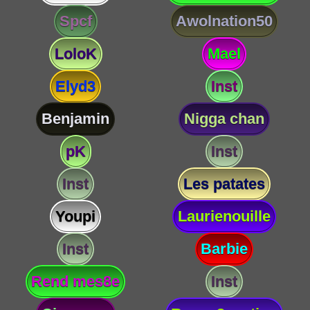
Spcf
Awolnation50
LoloK
Mael
Elyd3
Inst
Benjamin
Nigga chan
pK
Inst
Inst
Les patates
Youpi
Laurienouille
Inst
Barbie
Rend mes8e
Inst