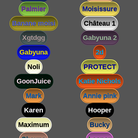
Palmier
Moisissure
Banane moisi
Château 1
Xgtdgg
Gabyuna 2
Gabyuna
2d
Noli
PROTECT
GoonJuice
Katie Nichols
Mark
Annie pink
Karen
Hooper
Maximum
Bucky