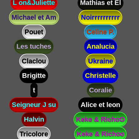
L on&Juliette
Mathias et El
Michael et Am
Noirrrrrrrrrr
Pouet
Celine P.
Les tuches
Analucia
Claclou
Ukraine
Brigitte
Christelle
t
Coralie
Seigneur J su
Alice et leon
Halvin
Keke & RichoO
Tricolore
Keke & Richoo