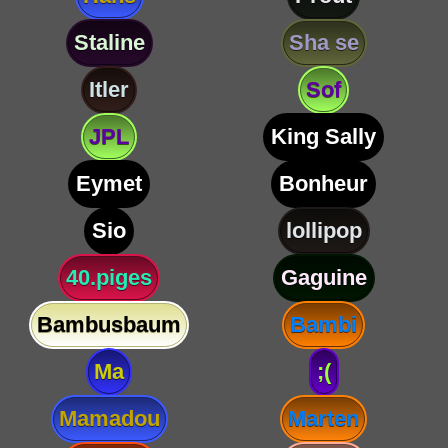
Staline
Sha se
Itler
Sof
JPL
King Sally
Eymet
Bonheur
Sio
lollipop
40.piges
Gaguine
Bambusbaum
Bambi
Ma
;(
Mamadou
Marten