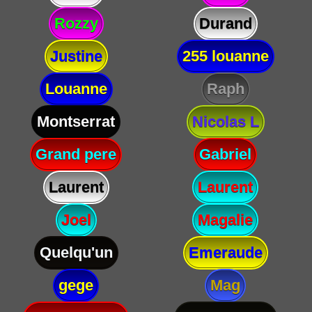
Rozzy
Durand
Justine
255 louanne
Louanne
Raph
Montserrat
Nicolas L
Grand pere
Gabriel
Laurent
Laurent
Joel
Magalie
Quelqu'un
Emeraude
gege
Mag