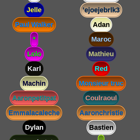
Jelle
’ejoejebrlk3
Paul Walker
Adan
*
Maroc
Lolo
Mathieu
Karl
Red
Machin
Monsieur truc
Aaronpetitpat
Coulraoul
Emmalacaleche
Aaronchristie
Dylan
Bastien