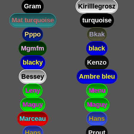
Gram
Kirilllegrosz
Mat turquoise
turquoise
Pppo
Bkak
Mgmfm
black
blacky
Kenzo
Bessey
Ambre bleu
Leny
Menu
Maguy
Maguy
Marceau
Hans
Hans
Prout