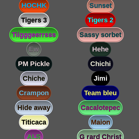
HOCHK
Sunset
Tigers 3
Tigers 2
Tiigggeerrsss
Sassy sorbet
Ew
Hehe
PM Pickle
Chichi
Chiche
Jimi
Crampon
Team bleu
Hide away
Cacalotepec
Titicaca
Maion
ALS
G rard Christ