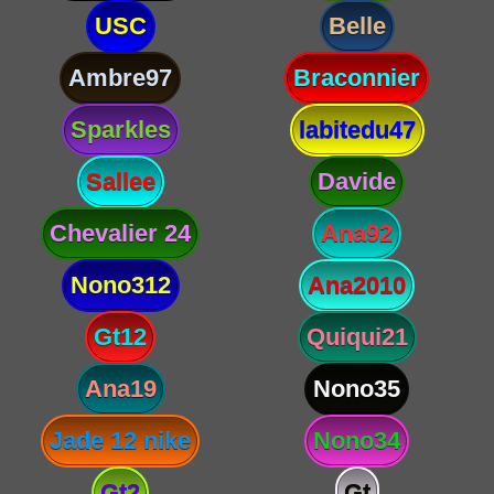
USC
Belle
Ambre97
Braconnier
Sparkles
labitedu47
Sallee
Davide
Chevalier 24
Ana92
Nono312
Ana2010
Gt12
Quiqui21
Ana19
Nono35
Jade 12 nike
Nono34
Gt2
Gt