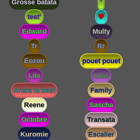
Grosse batata
'
test'
💗
Edward
Multy
Tr
Rr
Eozou
pouet pouet
Lila
Lilas
Anaïs la best
Family
Reene
Sascha
Octobre
Transata
Kuromie
Escalier