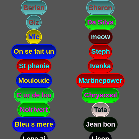
Berian
Sharon
Giz
Da Silva
Mic
meow
On se fait un
Steph
St phanie
Ivanka
Mouloude
Martinepower
C ur de lou
Chryscool
Noir/vert
Tata
Bleu s mere
Jean bon
Lena zi
Lison