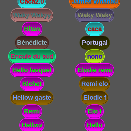
Caca2.0
James Whanau
Waky Wakyy
Waky Waky
Riton
caca
Bénédicte
Portugal
Encule du sud
nono
Hello fasquel
Elodie remi
Richet
Remi elo
Hellow gaste
Elodie f
Remi
Elo f
Hellow
Hello